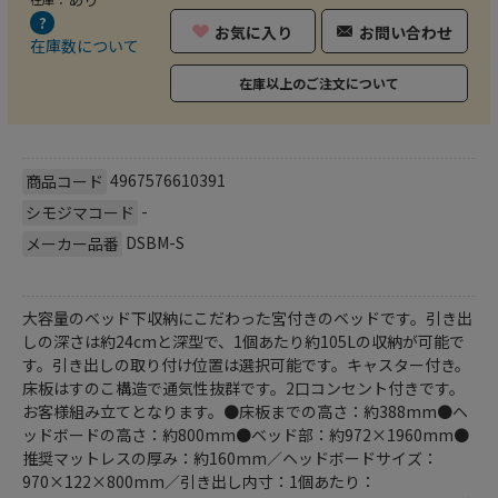
お気に入り
お問い合わせ
在庫数について
在庫以上のご注文について
4967576610391
商品コード
-
シモジマコード
DSBM-S
メーカー品番
大容量のベッド下収納にこだわった宮付きのベッドです。引き出
しの深さは約24cmと深型で、1個あたり約105Lの収納が可能で
す。引き出しの取り付け位置は選択可能です。キャスター付き。
床板はすのこ構造で通気性抜群です。2口コンセント付きです。
お客様組み立てとなります。●床板までの高さ：約388mm●ヘ
ッドボードの高さ：約800mm●ベッド部：約972×1960mm●
推奨マットレスの厚み：約160mm／ヘッドボードサイズ：
970×122×800mm／引き出し内寸：1個あたり：