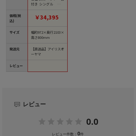
付き シングル オフ
ホワイト DSBM-S 1台
（ご注文単位1台）
価格(税
￥34,395
【直送品】
込)
サイズ
幅約972×奥行2103×
高さ800mm
発送元
【直送品】アイリスオ
ーヤマ
レビュー
レビュー
0.0
0
レビュー件数：
件