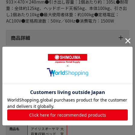
933×470×240mm●引き出し容量：1個あたり約：105L●耐荷
重：全体約125kg、ヘッドボード天板5kg、本体100kg、引き出
し1個あたり10kg●最大使用者体重：約100kg●定格電圧：
AC100V●定格周波数：50Hz／60Hz●消費電力：1500W
商品詳細
ベッドの人気商品との比較
商品名
アイリスオーヤマ 大
容量収納ベッド 宮