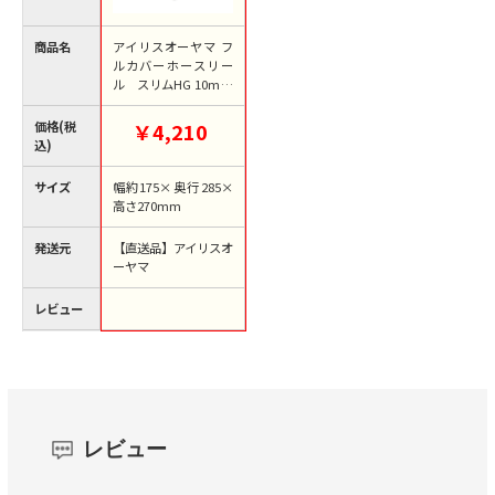
商品名
アイリスオーヤマ フ
ルカバーホースリー
ル スリムHG 10m
ホワイト FSHG-10 1
台（ご注文単位1台）
価格(税
￥4,210
【直送品】
込)
サイズ
幅約175×奥行285×
高さ270mm
発送元
【直送品】アイリスオ
ーヤマ
レビュー
レビュー