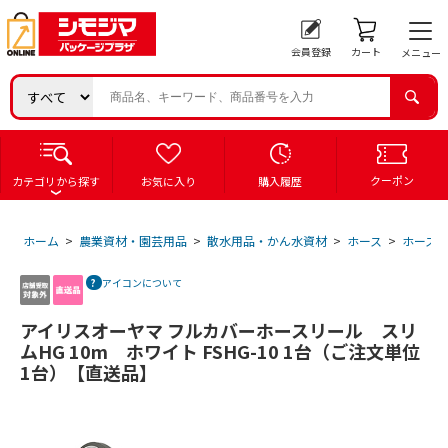
会員登録
カート
メニュー
クーポン
カテゴリから探す
お気に入り
購入履歴
ホーム
>
農業資材・園芸用品
>
散水用品・かん水資材
>
ホース
>
ホース
アイコンについて
アイリスオーヤマ フルカバーホースリール スリ
ムHG 10m ホワイト FSHG-10 1台（ご注文単位
1台）【直送品】