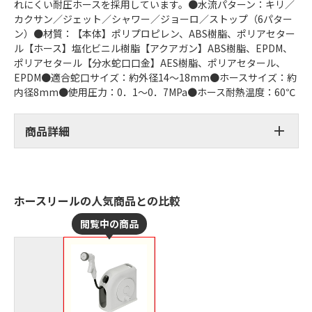
れにくい耐圧ホースを採用しています。●水流パターン：キリ／
カクサン／ジェット／シャワー／ジョーロ／ストップ（6パター
ン）●材質：【本体】ポリプロピレン、ABS樹脂、ポリアセター
ル【ホース】塩化ビニル樹脂【アクアガン】ABS樹脂、EPDM、
ポリアセタール【分水蛇口口金】AES樹脂、ポリアセタール、
EPDM●適合蛇口サイズ：約外径14～18mm●ホースサイズ：約
内径8mm●使用圧力：0．1～0．7MPa●ホース耐熱温度：60℃
商品詳細
ホースリールの人気商品との比較