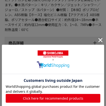
ます。●水流パターン：キリ／カクサン／ジェット／シャワー／
ジョーロ／ストップ（6パターン）●材質：【本体】ポリプロピ
レン、ABS樹脂【ホース】塩化ビニル樹脂【アクアガン】ABS樹
脂、ポリアセタール●適合蛇口サイズ：約外径14～18mm●ホ
ースサイズ：約内径12mm●使用圧力：0．1～0．7MPa●ホース
耐熱温度：60℃
商品詳細
ホースリールの人気商品との比較