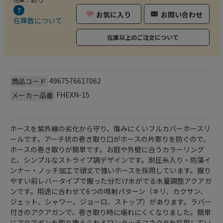
お気に入り
お問い合わせ
在庫数について
在庫以上のご注文について
4967576617062
商品コード
FHEXN-15
メーカー品番
ホースを紫外線の劣化から守り、傷みにくいフルカバーホースリ
ールです。アーチ状の巻き取り口がホースの片寄りを防ぐので、
ホースの巻き取りが簡単です。お庭や外壁に合うカラーリング
と、シンプルなストライプ調デザインです。耐圧糸入り・防藻イ
ンナー・ノッチ加工で頑丈で強いホースを採用しています。握り
やすい前レバータイプで握った分だけ水がでる水量調整アクアガ
ンです。用途に合わせて6つの噴射パターン（キリ、カクサン、
ジェット、シャワー、ジョーロ、ストップ）があります。ラバー
付きのアクアガンで、巻き取り時に壊れにくくなりました。簡単
にアクアガンを取り換えられるワンタッチコネクタを採用してい