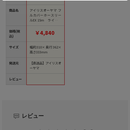
商品名
アイリスオーヤマ フ
ルカバーホースリー
ルEX 15m ライトベ
ージュ／ホワイト FH
EXN-15 1台（ご注文
価格(税
￥4,840
単位1台）【直送品】
込)
サイズ
幅約310×奥行362×
高さ333mm
発送元
【直送品】アイリスオ
ーヤマ
レビュー
レビュー