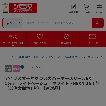
会員登録
カート
メニュー
クーポン
カテゴリから探す
お気に入り
購入履歴
ホーム
>
農業資材・園芸用品
>
散水用品・かん水資材
>
ホース
>
ホース
アイコンについて
アイリスオーヤマ フルカバーホースリールEX
15m ライトベージュ／ホワイト FHEXN-15 1台
（ご注文単位1台）【直送品】