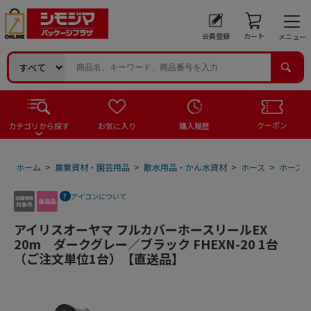
会員登録
カート
メニュー
クーポン
カテゴリから探す
お気に入り
購入履歴
ホーム
>
農業資材・園芸用品
>
散水用品・かん水資材
>
ホース
>
ホース
アイコンについて
アイリスオーヤマ フルカバーホースリールEX
20m ダークグレー／ブラック FHEXN-20 1台
（ご注文単位1台）【直送品】