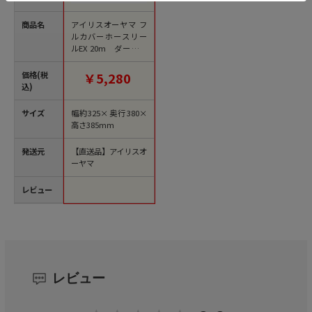
商品名
アイリスオーヤマ フ
ルカバーホースリー
ルEX 20m ダークグ
レー／ブラック FHEX
N-20 1台（ご注文単
価格(税
￥5,280
位1台）【直送品】
込)
サイズ
幅約325×奥行380×
高さ385mm
発送元
【直送品】アイリスオ
ーヤマ
レビュー
レビュー