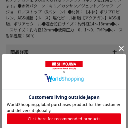
ます。●水流パターン：キリ／カクサン／ジェット／シャワー／
ジョーロ／ストップ（6パターン）●材質：【本体】ポリプロピ
レン、ABS樹脂【ホース】塩化ビニル樹脂【アクアガン】ABS樹
脂、ポリアセタール●適合蛇口サイズ：約外径14～18mm●ホ
ースサイズ：約内径12mm●使用圧力：0．1～0．7MPa●ホース
耐熱温度：60℃
商品詳細
ホースリールの人気商品との比較