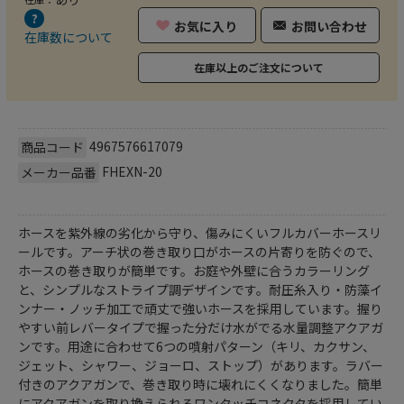
お気に入り
お問い合わせ
在庫数について
在庫以上のご注文について
4967576617079
商品コード
FHEXN-20
メーカー品番
ホースを紫外線の劣化から守り、傷みにくいフルカバーホースリ
ールです。アーチ状の巻き取り口がホースの片寄りを防ぐので、
ホースの巻き取りが簡単です。お庭や外壁に合うカラーリング
と、シンプルなストライプ調デザインです。耐圧糸入り・防藻イ
ンナー・ノッチ加工で頑丈で強いホースを採用しています。握り
やすい前レバータイプで握った分だけ水がでる水量調整アクアガ
ンです。用途に合わせて6つの噴射パターン（キリ、カクサン、
ジェット、シャワー、ジョーロ、ストップ）があります。ラバー
付きのアクアガンで、巻き取り時に壊れにくくなりました。簡単
にアクアガンを取り換えられるワンタッチコネクタを採用してい