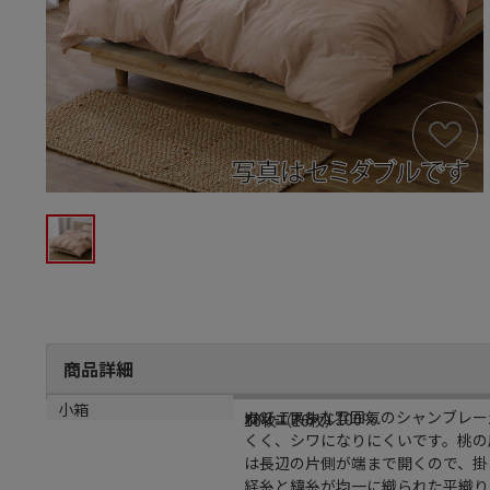
商品詳細
商品説明
メーカー品番
材質
小箱
カジュアルな雰囲気のシャンブレー
KKC-TP-S
ポリエステル100％
16枚（16枚）
くく、シワになりにくいです。桃の
は長辺の片側が端まで開くので、掛
経糸と緯糸が均一に織られた平織り