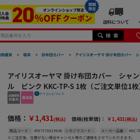
期間
限定
送料について
日用雑貨
>
寝具
>
掛布団カバー
>
アイリスオーヤマ 掛け布団カバー シャ
アイリスオーヤマ 掛け布団カバー シャン
ル ピンク KKC-TP-S 1枚（ご注文単位
アイコンについて
価格：
￥1,431
価格(枚単価)：
￥1,431
(税込)
(税込)
商品コード：
4967576619646
シモジマコード：
-
メーカー品番：
KKC-T
※ご注文後、在庫がない場合キャンセル等のご連絡をさせていただきます。