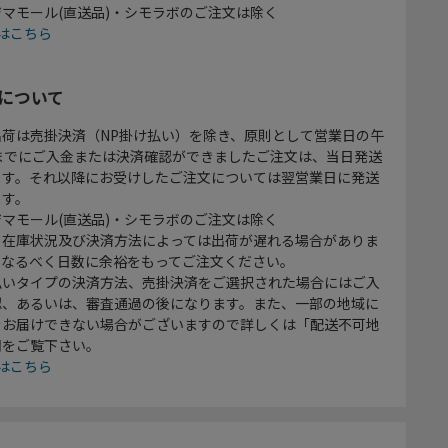
マモール(直送品)・シモラボのご注文は除く
はこちら
について
出荷は売掛決済（NP掛け払い）を除き、原則として営業日の午
時までにご入金または決済確認ができましたご注文は、当日発送
ます。それ以降にお受けしたご注文については翌営業日に発送
ます。
マモール(直送品)・シモラボのご注文は除く
、在庫状況及び決済方法によっては出荷が遅れる場合がありま
、なるべく日数に余裕をもってご注文ください。
払いタイプの決済方法、売掛決済をご選択された場合にはご入
認、あるいは、審査通過の後になります。また、一部の地域に
をお届けできない場合がございますので詳しくは「配送不可地
欄をご覧下さい。
はこちら