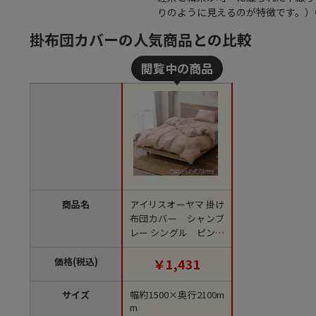
りのように見えるのが特徴です。）●
掛布団カバーの人気商品との比較
商品名
アイリスオーヤマ 掛け
布団カバー シャンブ
レー シングル ピンク
KKC-TP-S 1枚（ご注文
単位1枚）【直送品】
価格(税込)
￥1,431
サイズ
幅約1500×奥行2100m
m