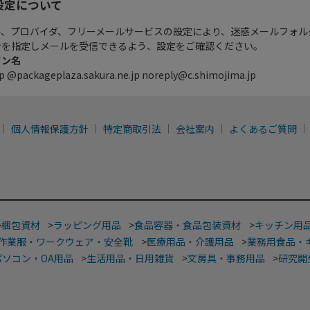
設定について
ル、プロバイダ、フリーメールサービスの設定により、迷惑メールフォル
ンを指定しメールを受信できるよう、設定をご確認ください。
イン名
p @packageplaza.sakura.ne.jp noreply@c.shimojima.jp
個人情報保護方針
特定商取引法
会社案内
よくあるご質問
>
梱包資材
>
ラッピング用品
>
食品容器・食品包装資材
>
キッチン用
作業服・ワークウェア・安全靴
>
医療用品・介護用品
>
業務用食品・
パソコン・OA用品
>
生活用品・日用雑貨
>
文房具・事務用品
>
研究開