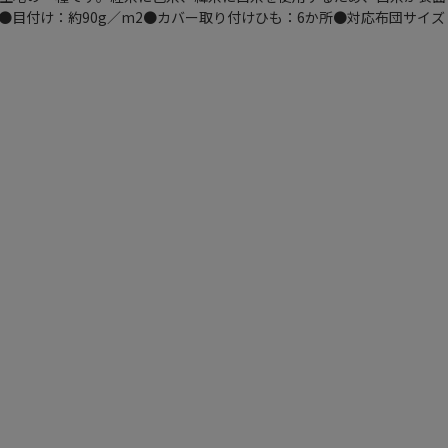
目付け：約90g／m2●カバー取り付けひも：6か所●対応布団サイズ：約