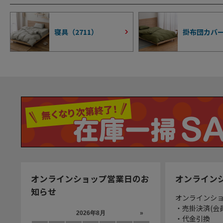
寝具（
2711
）
掛布団カバ
オンラインショップ営業日のお
オンライン
知らせ
オンラインシ
・売掛決済(会
・代金引換