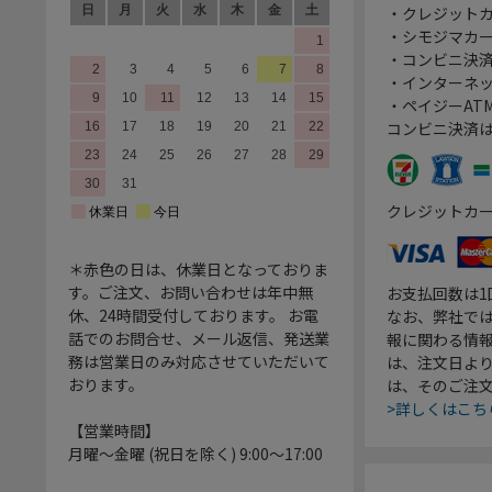
・クレジット
・シモジマカ
・コンビニ決済
・インターネッ
・ペイジーATM
コンビニ決済
クレジットカ
＊赤色の日は、休業日となっておりま
す。ご注文、お問い合わせは年中無
お支払回数は
休、24時間受付しております。 お電
なお、弊社では
話でのお問合せ、メール返信、発送業
報に関わる情
務は営業日のみ対応させていただいて
は、注文日よ
おります。
は、そのご注
>詳しくはこち
【営業時間】
月曜～金曜 (祝日を除く) 9:00～17:00