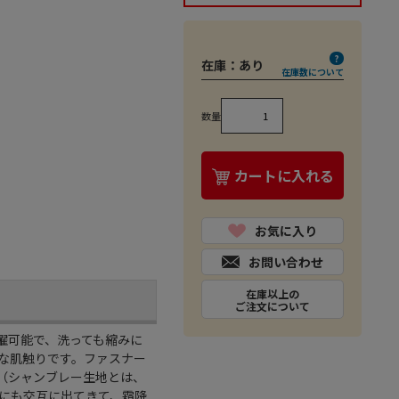
在庫：
あり
在庫数について
数量
カートに入れる
お気に入り
お問い合わせ
在庫以上の
ご注文について
濯可能で、洗っても縮みに
m
な肌触りです。ファスナー
（シャンブレー生地とは、
にも交互に出てきて、霜降