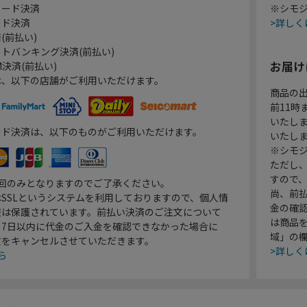
カード決済
※シモジ
ード決済
>詳しく
(前払い)
トバンキング決済(前払い)
お届け
決済(前払い)
は、以下の店舗がご利用いただけます。
商品の
前11
いたし
ード決済は、以下のものがご利用いただけます。
いたし
※シモジ
ただし
すので
1回のみとなりますのでご了承ください。
尚、前
SSLというシステムを利用しておりますので、個人情
金の確
報は保護されています。前払い決済のご注文について
は商品
り7日以内に代金のご入金を確認できなかった場合に
域」の
文をキャンセルさせていただきます。
>詳しく
ら