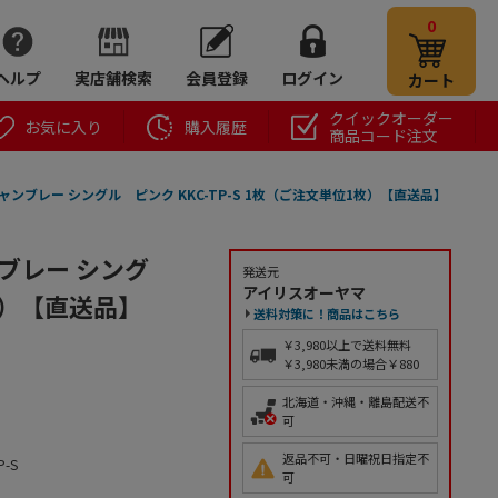
0
ヘルプ
実店舗検索
会員登録
ログイン
カート
クイックオーダー
お気に入り
購入履歴
商品コード注文
ンブレー シングル ピンク KKC-TP-S 1枚（ご注文単位1枚）【直送品】
ブレー シング
発送元
アイリスオーヤマ
1枚）【直送品】
送料対策に！商品はこちら
￥3,980以上で送料無料
￥3,980未満の場合￥880
北海道・沖縄・離島配送不
可
返品不可・日曜祝日指定不
P-S
可