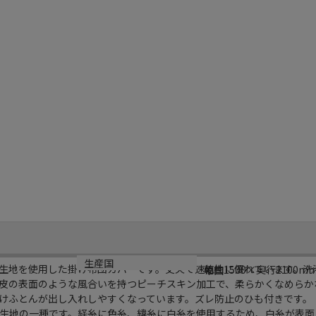
サイズ
生産国
生地を使用した掛け布団カバーです。丈夫で速乾性に優れています。洗
幅約1500×奥行2100m
中国
皮の表面のような風合いを持つピーチスキン加工で、柔らかくなめらか
けふとんが出し入れしやすくなっています。ズレ防止のひも付きです。
生地の一種です。経糸に色糸、緯糸に白糸を使用するため、白糸が表面