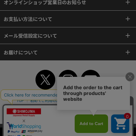
オンラインショップ営業日のお知らせ
お支払い方法について
メール受信設定について
お届けについて
TOP
初めてご利用のお客様へ
ご利用案内
ご利用規約
個人情報保護方針
特定商取引法
会社案内
よくあるご質問
お問い合わせ
ピンポイントサーチ
サイトマップ
WEBカタログ
英語版TOP
当サイトはクッキー（Cookie）を使用しています。Cookieの使用に同意いた
Copyright© 2018 SHIMOJIMA Co.,Ltd. All Rights Reserved.