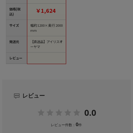
ル ブラウン BXS-TP-
SD 1枚（ご注文単位1
価格(税
￥1,624
枚）【直送品】
込)
サイズ
幅約1200×奥行2000
mm
発送元
【直送品】アイリスオ
ーヤマ
レビュー
レビュー
0.0
0
レビュー件数：
件