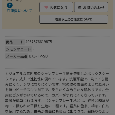
お気に入り
お問い合わせ
在庫数について
在庫以上のご注文について
4967576619875
商品コード
-
シモジマコード
BXS-TP-SD
メーカー品番
カジュアルな雰囲気のシャンブレー生地を使用したボックスシー
ツです。丈夫で速乾性に優れています。洗濯可能で、洗っても縮
みにくく、シワになりにくいです。桃の皮の表面のような風合い
を持つピーチスキン加工で、柔らかくなめらかな肌触りです。全
周にゴムがついているので、カバーがずれにくくなっています。
着脱が簡単に行えます。（シャンブレー生地とは、経糸と緯糸が
均一に織られた平織り生地の一種です。経糸に色糸、緯糸に白糸
を使用するため、白糸が表面にも交互に出てきて、霜降りのよう