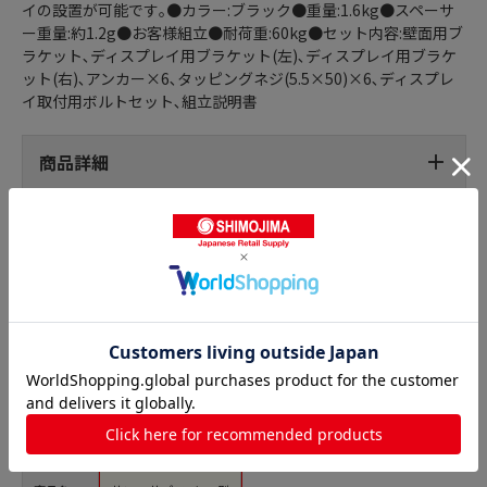
イの設置が可能です｡●カラー:ブラック●重量:1.6kg●スペーサ
ー重量:約1.2g●お客様組立●耐荷重:60kg●セット内容:壁面用ブ
ラケット､ディスプレイ用ブラケット(左)､ディスプレイ用ブラケ
ット(右)､アンカー×6､タッピングネジ(5.5×50)×6､ディスプレ
イ取付用ボルトセット､組立説明書
商品詳細
モニター取付器具の人気商品との比較