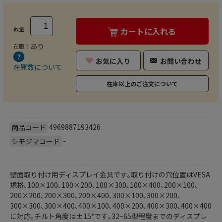
数量
カートに入れる
あり
在庫：
お気に入り
お問い合わせ
在庫数について
在庫以上のご注文について
4969887193426
商品コード
-
シモジマコード
壁面取り付け用ディスプレイ金具です｡取り付けの穴位置はVESA
規格､100×100､100×200､100×300､100×400､200×100､
200×200､200×300､200×400､300×100､300×200､
300×300､300×400､400×100､400×200､400×300､400×400
に対応｡チルト角度は±15°です｡32~65型程度までのディスプレ