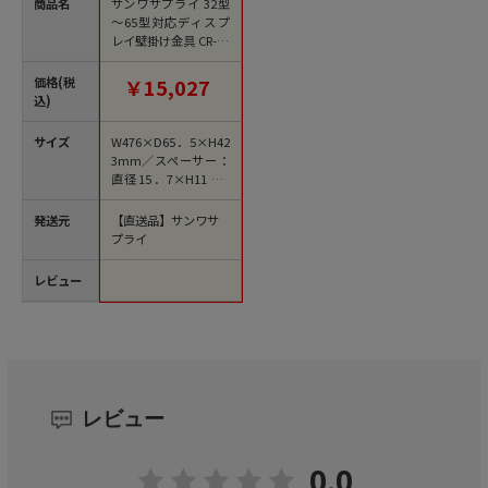
商品名
サンワサプライ 32型
～65型対応ディスプ
レイ壁掛け金具 CR-PL
KG10 1個（ご注文単
位1個）【直送品】
価格(税
￥15,027
込)
サイズ
W476×D65．5×H42
3mm／スペーサー：
直径15．7×H11．8
mm
発送元
【直送品】サンワサ
プライ
レビュー
レビュー
0.0