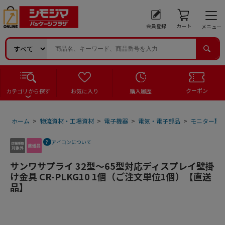
会員登録
カート
メニュー
クーポン
カテゴリから探す
お気に入り
購入履歴
ホーム
>
物流資材・工場資材
>
電子機器
>
電気・電子部品
>
モニター取
アイコンについて
サンワサプライ 32型～65型対応ディスプレイ壁掛
け金具 CR-PLKG10 1個（ご注文単位1個）【直送
品】