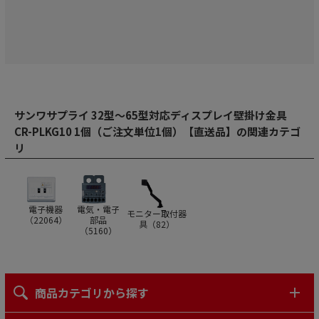
サンワサプライ 32型～65型対応ディスプレイ壁掛け金具
CR-PLKG10 1個（ご注文単位1個）【直送品】の関連カテゴ
リ
電子機器
電気・電子
モニター取付器
（
22064
）
部品
具（
82
）
（
5160
）
商品カテゴリから探す