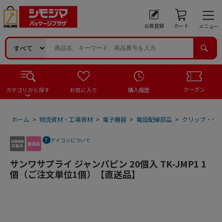
会員登録
カート
メニュー
クーポン
カテゴリから探す
お気に入り
購入履歴
ホーム
>
物流資材・工場資材
>
電子機器
>
電設配線部品
>
クリップ・テ
アイコンについて
サンワサプライ ジャンパピン 20個入 TK-JMP1 1
個（ご注文単位1個）【直送品】