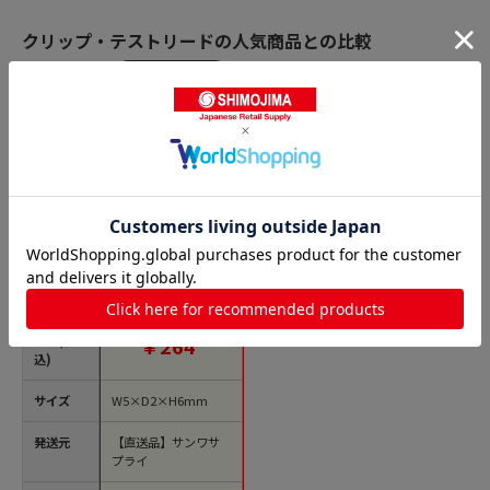
クリップ・テストリードの人気商品との比較
商品名
サンワサプライ ジャ
ンパピン 20個入 TK-J
MP1 1個（ご注文単位
1個）【直送品】
価格(税
￥264
込)
サイズ
W5×D2×H6mm
発送元
【直送品】サンワサ
プライ