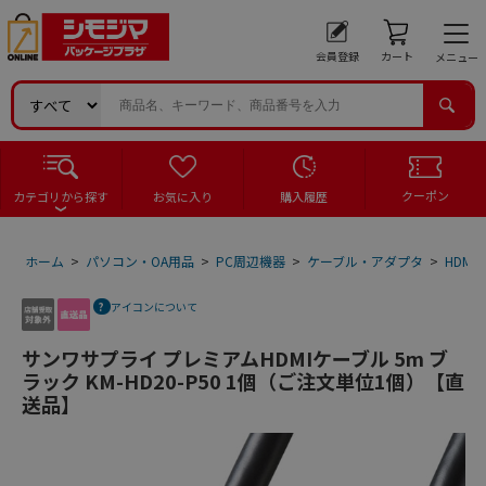
会員登録
カート
メニュー
クーポン
カテゴリから探す
お気に入り
購入履歴
ホーム
>
パソコン・OA用品
>
PC周辺機器
>
ケーブル・アダプタ
>
HDM
アイコンについて
サンワサプライ プレミアムHDMIケーブル 5m ブ
ラック KM-HD20-P50 1個（ご注文単位1個）【直
送品】