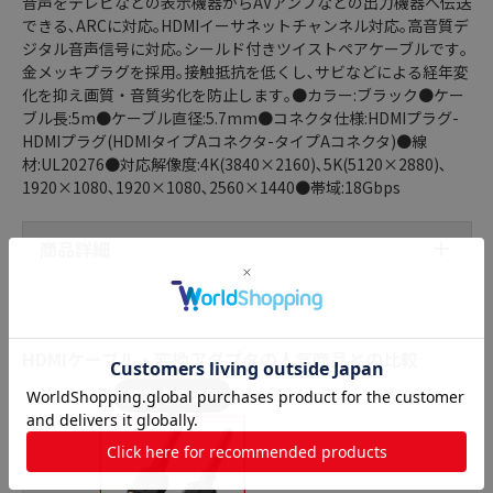
音声をテレビなどの表示機器からAVアンプなどの出力機器へ伝送
できる､ARCに対応｡HDMIイーサネットチャンネル対応｡高音質デ
ジタル音声信号に対応｡シールド付きツイストペアケーブルです｡
金メッキプラグを採用｡接触抵抗を低くし､サビなどによる経年変
化を抑え画質・音質劣化を防止します｡●カラー:ブラック●ケー
ブル長:5m●ケーブル直径:5.7mm●コネクタ仕様:HDMIプラグ-
HDMIプラグ(HDMIタイプAコネクタ-タイプAコネクタ)●線
材:UL20276●対応解像度:4K(3840×2160)､5K(5120×2880)､
1920×1080､1920×1080､2560×1440●帯域:18Gbps
商品詳細
HDMIケーブル・変換アダプタの人気商品との比較