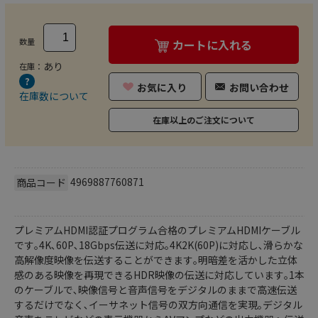
数量
カートに入れる
あり
在庫：
お気に入り
お問い合わせ
在庫数について
在庫以上のご注文について
4969887760871
商品コード
プレミアムHDMI認証プログラム合格のプレミアムHDMIケーブル
です｡4K､60P､18Gbps伝送に対応｡4K2K(60P)に対応し､滑らかな
高解像度映像を伝送することができます｡明暗差を活かした立体
感のある映像を再現できるHDR映像の伝送に対応しています｡1本
のケーブルで､映像信号と音声信号をデジタルのままで高速伝送
するだけでなく､イーサネット信号の双方向通信を実現｡デジタル