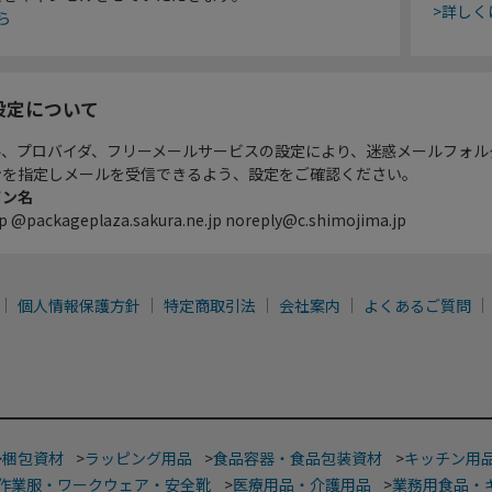
>詳しく
ら
設定について
ル、プロバイダ、フリーメールサービスの設定により、迷惑メールフォル
ンを指定しメールを受信できるよう、設定をご確認ください。
イン名
p @packageplaza.sakura.ne.jp noreply@c.shimojima.jp
個人情報保護方針
特定商取引法
会社案内
よくあるご質問
>
梱包資材
>
ラッピング用品
>
食品容器・食品包装資材
>
キッチン用
作業服・ワークウェア・安全靴
>
医療用品・介護用品
>
業務用食品・