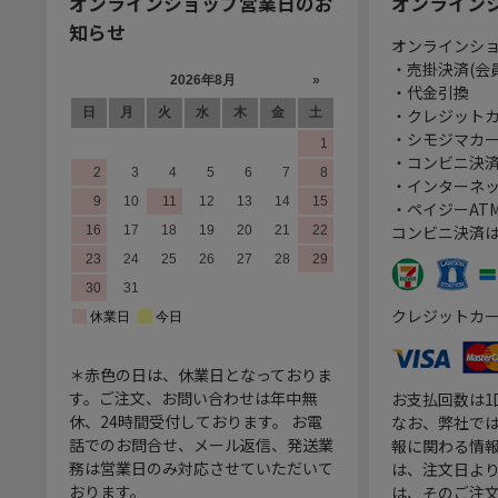
オンラインショップ営業日のお
オンライン
知らせ
オンラインシ
・売掛決済(会
・代金引換
・クレジット
・シモジマカ
・コンビニ決済
・インターネッ
・ペイジーATM
コンビニ決済
クレジットカ
＊赤色の日は、休業日となっておりま
す。ご注文、お問い合わせは年中無
お支払回数は
休、24時間受付しております。 お電
なお、弊社では
話でのお問合せ、メール返信、発送業
報に関わる情
務は営業日のみ対応させていただいて
は、注文日よ
おります。
は、そのご注