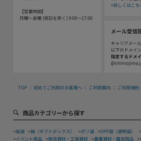
>詳しくはこち
【営業時間】
月曜～金曜 (祝日を除く) 9:00～17:00
メール受信
キャリアメー
以下のドメイ
指定するドメ
@shimojima.j
TOP
初めてご利用のお客様へ
ご利用案内
ご利用規約
商品カテゴリーから探す
>
紙袋
>
箱（ギフトボックス）
>
ポリ袋
>
OPP袋（透明袋）
>
イベント用品
>
物流資材・工場資材
>
農業資材・園芸用品
>