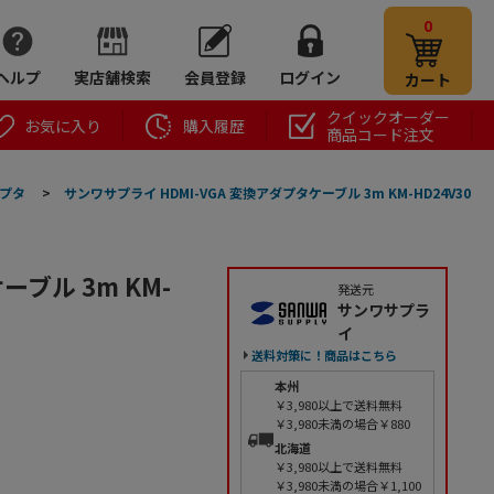
0
ヘルプ
実店舗検索
会員登録
ログイン
カート
クイックオーダー
お気に入り
購入履歴
商品コード注文
ダプタ
>
サンワサプライ HDMI-VGA 変換アダプタケーブル 3m KM-HD24V30
ーブル 3m KM-
発送元
サンワサプラ
】
イ
送料対策に！商品はこちら
本州
￥3,980以上で送料無料
￥3,980未満の場合￥880
北海道
￥3,980以上で送料無料
￥3,980未満の場合￥1,100