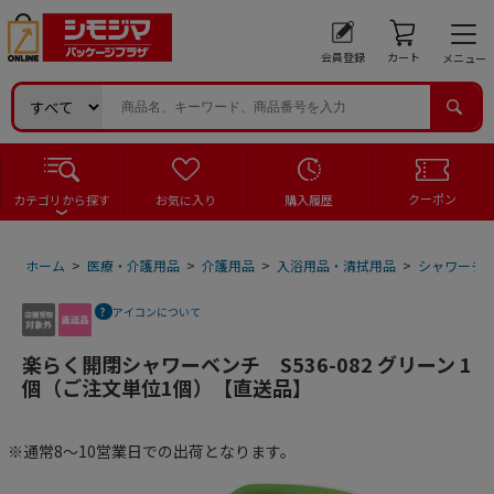
会員登録
カート
メニュー
クーポン
カテゴリから探す
お気に入り
購入履歴
ホーム
>
医療・介護用品
>
介護用品
>
入浴用品・清拭用品
>
シャワーチ
アイコンについて
楽らく開閉シャワーベンチ S536-082 グリーン 1
個（ご注文単位1個）【直送品】
※通常8～10営業日での出荷となります。