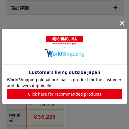
商品詳細
シャワーチェアの人気商品との比較
商品名
楽らく開閉シャワー
ベンチ S536-082 グ
リーン 1個（ご注文単
位1個）【直送品】
価格(税
￥36,226
込)