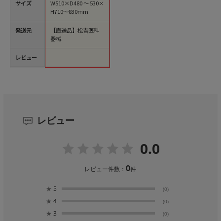
サイズ
W510×D480～530×
H710～830mm
発送元
【直送品】松吉医科
器械
レビュー
レビュー
0.0
0
レビュー件数：
件
★
5
(0)
★
4
(0)
★
3
(0)