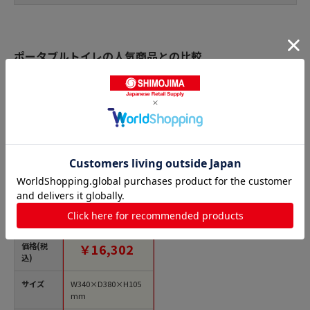
ポータブルトイレの人気商品との比較
商品名
ソフト補高便座 #5
535-255 1個（ご注
文単位1個）【直送
品】
価格(税
￥16,302
込)
サイズ
W340×D380×H105
mm