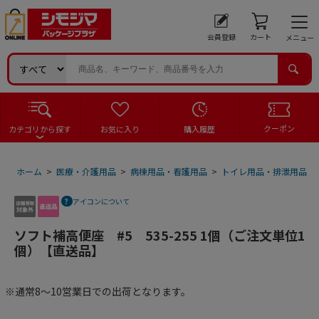
会員登録
カート
メニュー
クーポン
カテゴリから探す
お気に入り
購入履歴
ホーム
>
医療・介護用品
>
病棟用品・看護用品
>
トイレ用品・排泄用品
>
アイコンについて
ソフト補高便座 #5 535-255 1個（ご注文単位1
個）【直送品】
※通常8～10営業日での出荷となります。