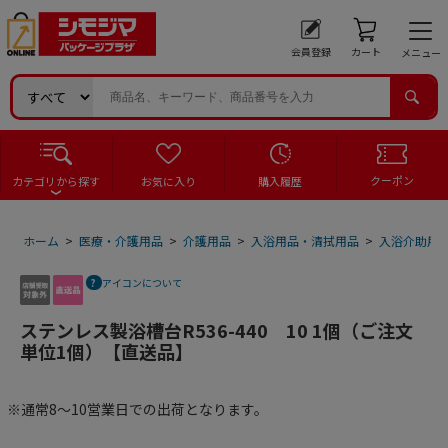
会員登録
カート
メニュー
クーポン
カテゴリから探す
お気に入り
購入履歴
ホーム
>
医療・介護用品
>
介護用品
>
入浴用品・清拭用品
>
入浴介助用
アイコンについて
ステンレス製浴槽台R536-440 10 1個（ご注文
単位1個）【直送品】
※通常8～10営業日での出荷となります。