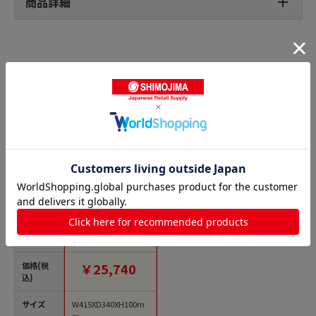
商品詳細
入浴介助用品の人気商品との比較
商品名
ステンレス製浴槽台R
536-440 10 1個（ご
注文単位1個）【直送
品】
価格(税
￥25,740
込)
サイズ
W415XD340XH100m