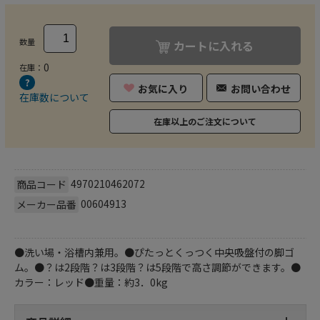
数量
カートに入れる
0
在庫：
お気に入り
お問い合わせ
在庫数について
在庫以上のご注文について
4970210462072
商品コード
00604913
メーカー品番
●洗い場・浴槽内兼用。●ぴたっとくっつく中央吸盤付の脚ゴ
ム。●？は2段階？は3段階？は5段階で高さ調節ができます。●
カラー：レッド●重量：約3．0kg