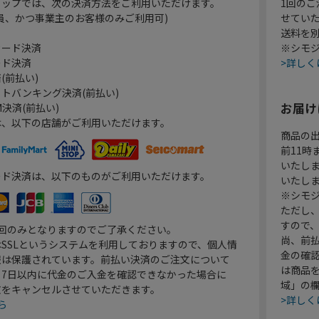
ョップでは、次の決済方法をご利用いただけます。
1回のご
員、かつ事業主のお客様のみご利用可)
せてい
送料を
カード決済
※シモジ
ード決済
>詳しく
(前払い)
トバンキング決済(前払い)
お届け
決済(前払い)
は、以下の店舗がご利用いただけます。
商品の
前11
いたし
ード決済は、以下のものがご利用いただけます。
いたし
※シモジ
ただし
すので
1回のみとなりますのでご了承ください。
尚、前
SSLというシステムを利用しておりますので、個人情
金の確
報は保護されています。前払い決済のご注文について
は商品
り7日以内に代金のご入金を確認できなかった場合に
域」の
文をキャンセルさせていただきます。
>詳しく
ら