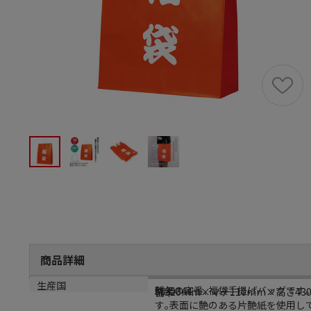
商品詳細
商品説明
メーカー品番
サイズ
生産国
新年の定番､福袋手提げバッグです
50-5344
幅320mm×マチ110mm×高さ43
日本
す｡表面に艶のある片艶紙を使用し