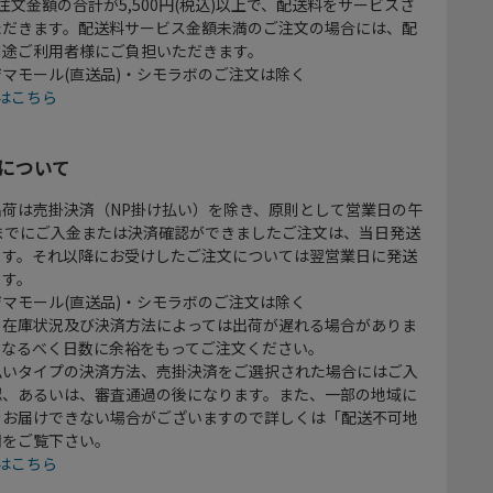
注文金額の合計が5,500円(税込)以上で、配送料をサービスさ
ただきます。配送料サービス金額未満のご注文の場合には、配
別途ご利用者様にご負担いただきます。
マモール(直送品)・シモラボのご注文は除く
はこちら
について
出荷は売掛決済（NP掛け払い）を除き、原則として営業日の午
時までにご入金または決済確認ができましたご注文は、当日発送
ます。それ以降にお受けしたご注文については翌営業日に発送
ます。
マモール(直送品)・シモラボのご注文は除く
、在庫状況及び決済方法によっては出荷が遅れる場合がありま
、なるべく日数に余裕をもってご注文ください。
払いタイプの決済方法、売掛決済をご選択された場合にはご入
認、あるいは、審査通過の後になります。また、一部の地域に
をお届けできない場合がございますので詳しくは「配送不可地
欄をご覧下さい。
はこちら