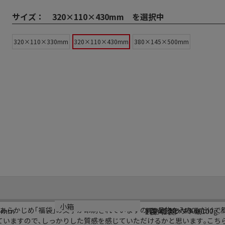
サイズ：
320×110×430mm を選択中
320×110×330mm
320×110×430mm
380×145×500mm
規格
材質
小箱
｡あらかじめ｢福袋｣の文字が印刷されていますので､品物を入れるだけで
320×110×430mm
0mm
片艶晒クラフト紙100g
1袋（1袋）
ていますので､しっかりした質感を感じていただけるかと思います｡こちら