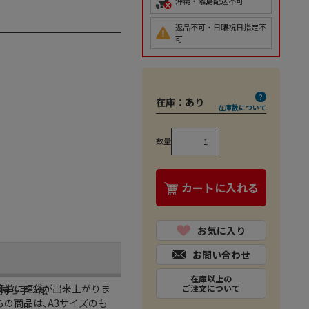
沖縄・離島配送不可
返品不可・日曜祝日指定不
可
在庫：
あり
在庫数について
数量
カートに入れる
お気に入り
お問い合わせ
在庫以上の
簡単に福袋が出来上がりま
ご注文について
／持ち手：紙
の商品は､A3サイズのも