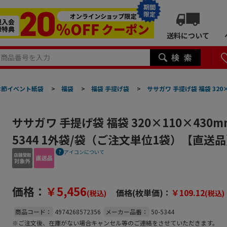
期間
限定
送料について
季節イベント紙袋
>
福袋
>
福袋 手提げ袋
>
ササガワ 手提げ袋 福袋 320×
ササガワ 手提げ袋 福袋 320×110×430mm
5344 1外袋/袋（ご注文単位1袋）【直送
アイコンについて
価格：
￥5,456
価格(枚単価)：
￥109.12
(税込)
(税込)
商品コード：
4974268572356
メーカー品番：
50-5344
※ご注文後、在庫がない場合キャンセル等のご連絡をさせていただきます。