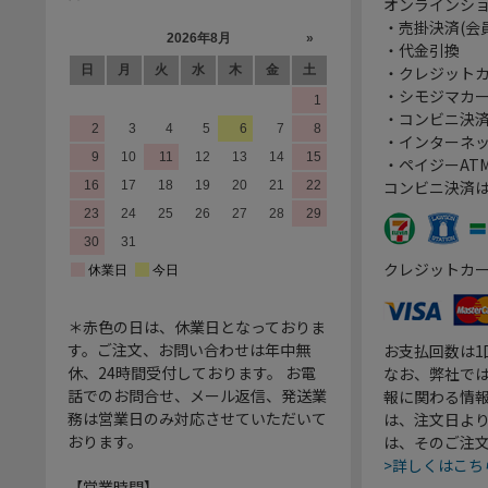
オンラインシ
・売掛決済(会
・代金引換
・クレジット
・シモジマカ
・コンビニ決済
・インターネッ
・ペイジーATM
コンビニ決済
クレジットカ
＊赤色の日は、休業日となっておりま
す。ご注文、お問い合わせは年中無
お支払回数は
休、24時間受付しております。 お電
なお、弊社では
話でのお問合せ、メール返信、発送業
報に関わる情
務は営業日のみ対応させていただいて
は、注文日よ
おります。
は、そのご注
>詳しくはこち
【営業時間】