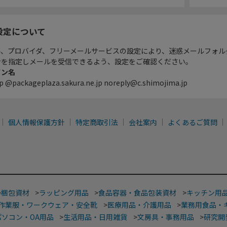
設定について
ル、プロバイダ、フリーメールサービスの設定により、迷惑メールフォル
ンを指定しメールを受信できるよう、設定をご確認ください。
イン名
p @packageplaza.sakura.ne.jp noreply@c.shimojima.jp
個人情報保護方針
特定商取引法
会社案内
よくあるご質問
>
梱包資材
>
ラッピング用品
>
食品容器・食品包装資材
>
キッチン用
作業服・ワークウェア・安全靴
>
医療用品・介護用品
>
業務用食品・
パソコン・OA用品
>
生活用品・日用雑貨
>
文房具・事務用品
>
研究開