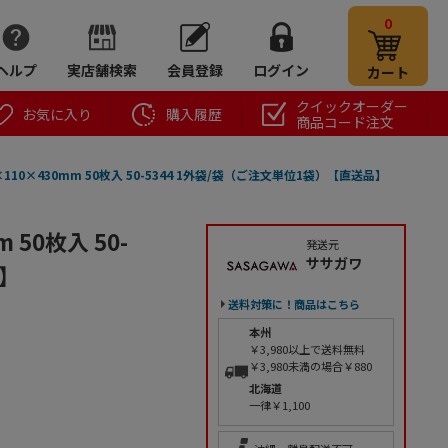
0
ヘルプ
実店舗検索
会員登録
ログイン
カート
クイックオーダー
お気に入り
購入履歴
商品コード注文
110×430mm 50枚入 50-5344 1外袋/袋（ご注文単位1袋）【直送品】
 50枚入 50-
発送元
ササガワ
品】
送料対策に！商品はこちら
本州
￥3,980以上で送料無料
￥3,980未満の場合￥880
北海道
一律￥1,100