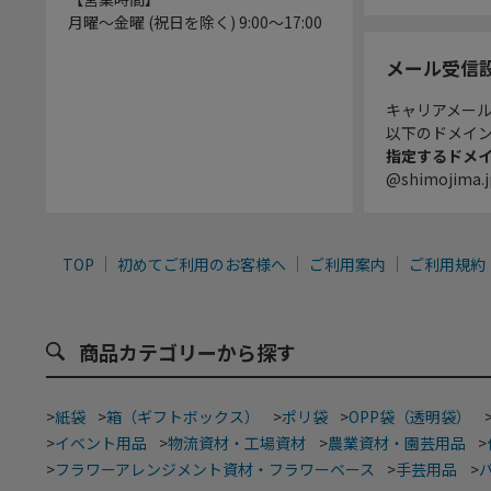
月曜～金曜 (祝日を除く) 9:00～17:00
メール受信
キャリアメー
以下のドメイ
指定するドメ
@shimojima.j
TOP
初めてご利用のお客様へ
ご利用案内
ご利用規約
商品カテゴリーから探す
>
紙袋
>
箱（ギフトボックス）
>
ポリ袋
>
OPP袋（透明袋）
>
イベント用品
>
物流資材・工場資材
>
農業資材・園芸用品
>
>
フラワーアレンジメント資材・フラワーベース
>
手芸用品
>