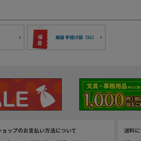
福袋 手提げ袋（
51
）
ショップのお支払い方法について
送料に