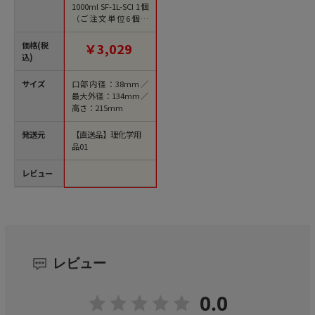
1000ml SF-1L-SCI 1個
（ご注文単位6個）
【直送品】
価格(税
￥3,029
込)
サイズ
口部内径：38mm／
最大外径：134mm／
高さ：215mm
発送元
【直送品】理化学用
品01
レビュー
レビュー
0.0