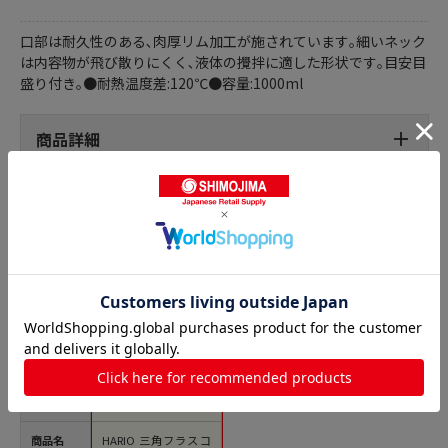
口部は耐久性のある､肉厚リム加工が施されています｡細いネック
は内容物が飛び散りにくく､液体の攪拌に適した形状です｡目安目
盛り付き｡●耐熱温度差:120℃●容量:1000ml
商品詳細
フラスコの人気商品との比較
商品名
HARIO 三角フラスコ