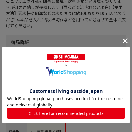
ことで幼虫の呼吸を阻害し繁殖・定着させない環境をつくりま
す｡約1カ月効果が持続します｡(雨などで流されない場合)【使用
方法】雨水枡や側溝などの水たまりに約10Lあたり10ml入れてく
ださい｡本品を入れた後､棒切れなどを用いてかき混ぜて全体に広
げてください｡
商品詳細
忌避剤の人気商品との比較
商品名
大一産業 害虫忌避剤