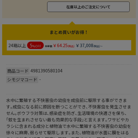
在庫以上のご注文について
まとめ買いがお得！
5
24箱以上
￥64.25
￥37,008
%OFF
本単価:
(税込)
(税込)～
4981390580104
商品コード
-
シモジマコード
水中に繁殖する不快害虫の幼虫を成虫前に駆除する事ができま
す｡成虫になる前に原因を断つことができ､不快害虫を発生させま
せん｡ボウフラ対策は､感染症を防ぎ､生活環境の快適さを保ち､
｢蚊を生まれさせない最も効果的な手段｣と言えます｡ワサビやカ
ラシに含まれる成分と植物油で水中に繁殖する不快害虫の幼虫を
徐々に麻痺､弱らせて駆除します｡また､植物油が水面に膜をはる