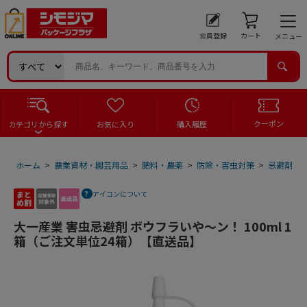
会員登録
カート
メニュー
クーポン
カテゴリから探す
お気に入り
購入履歴
ホーム
>
農業資材・園芸用品
>
肥料・農薬
>
防除・害虫対策
>
忌避剤
>
アイコンについて
大一産業 害虫忌避剤 ボウフラいや～ン！ 100ml 1
箱（ご注文単位24箱）【直送品】