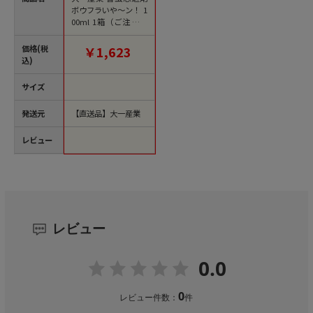
ボウフラいや～ン！ 1
00ml 1箱（ご注文単
位24箱）【直送品】
価格(税
￥1,623
込)
サイズ
発送元
【直送品】大一産業
レビュー
レビュー
0.0
0
レビュー件数：
件