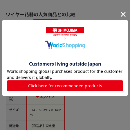
ワイヤー花器の人気商品との比較
商品名
クレイ ブーケスタン
ド ホワイト 550-018-
100 1件（ご注文単位
1件）【直送品】
価格(税
￥2,079
込)
サイズ
L14．5×W17×H40c
m
発送元
【直送品】東京堂