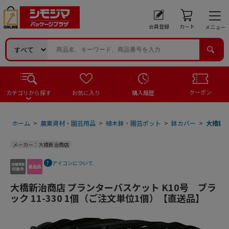
会員登録
カート
メニュー
クーポン
カテゴリから探す
お気に入り
購入履歴
ホーム
>
農業資材・園芸用品
>
植木鉢・園芸ポット
>
鉢カバー
>
大橋新治
メーカー：大橋新治商店
アイコンについて
大橋新治商店 プランターバスケット K10号 ブラ
ック 11-330 1個（ご注文単位1個）【直送品】