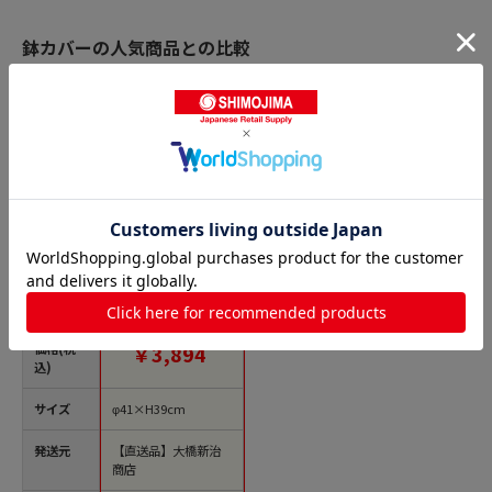
鉢カバーの人気商品との比較
商品名
大橋新治商店 プラン
ターバスケット K10
号 ブラック 11-330
1個（ご注文単位1
個）【直送品】
価格(税
￥3,894
込)
サイズ
φ41×H39cm
発送元
【直送品】大橋新治
商店