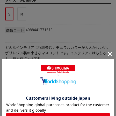
サイズ：
Sを選択中
S
M
4988441771573
商品コード
どんなインテリアにも馴染むナチュラルカラーが大人かわいい、
ポリレジン製の小さなマスコットです。インテリアにはもちろ
ん、植木鉢に添えても。
商品詳細
ガーデニング雑貨の人気商品との比較