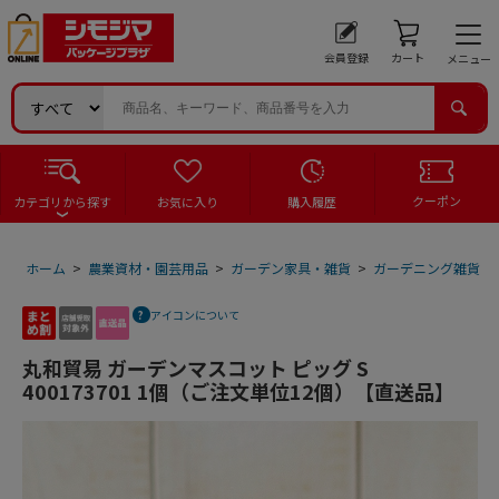
会員登録
カート
メニュー
クーポン
カテゴリから探す
お気に入り
購入履歴
ホーム
>
農業資材・園芸用品
>
ガーデン家具・雑貨
>
ガーデニング雑貨
>
アイコンについて
丸和貿易 ガーデンマスコット ピッグ S
400173701 1個（ご注文単位12個）【直送品】