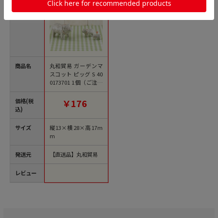
商品名
丸和貿易 ガーデンマ
スコット ピッグ S 40
0173701 1個（ご注文
単位12個）【直送
品】
価格(税
￥176
込)
サイズ
縦13×横28×高17m
m
発送元
【直送品】丸和貿易
レビュー