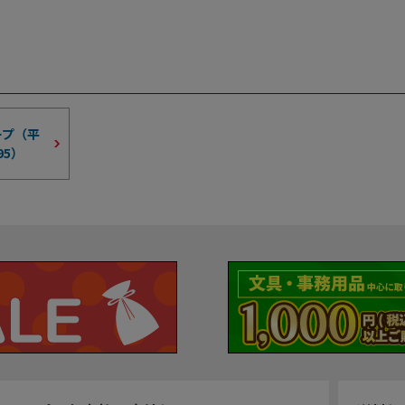
ープ（平
95
）