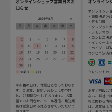
オンラインショップ営業日のお
オンライン
知らせ
オンラインシ
・売掛決済(会
・代金引換
・クレジット
・シモジマカ
・コンビニ決済
・インターネッ
・ペイジーATM
コンビニ決済
クレジットカ
＊赤色の日は、休業日となっておりま
す。ご注文、お問い合わせは年中無
お支払回数は
休、24時間受付しております。 お電
なお、弊社では
話でのお問合せ、メール返信、発送業
報に関わる情
務は営業日のみ対応させていただいて
は、注文日よ
おります。
は、そのご注