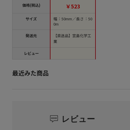
【直送品】
価格(税込)
￥523
サイズ
幅：50mm／長さ：50
0m
発送元
【直送品】宮島化学工
業
レビュー
最近みた商品
レビュー