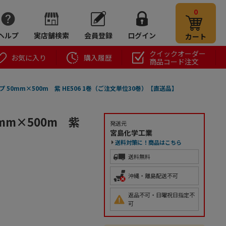
0
ヘルプ
実店舗検索
会員登録
ログイン
カート
クイックオーダー
お気に入り
購入履歴
商品コード注文
 50mm×500m 紫 HE506 1巻（ご注文単位30巻）【直送品】
mm×500m 紫
発送元
宮島化学工業
送料対策に！商品はこちら
送料無料
沖縄・離島配送不可
返品不可・日曜祝日指定不
可