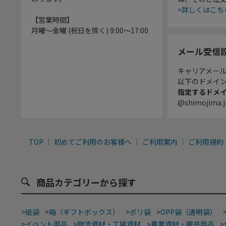
>詳しくはこち
【営業時間】
月曜～金曜 (祝日を除く) 9:00～17:00
メール受信
キャリアメー
以下のドメイ
指定するドメ
@shimojima.j
TOP
初めてご利用のお客様へ
ご利用案内
ご利用規約
商品カテゴリーから探す
>
紙袋
>
箱（ギフトボックス）
>
ポリ袋
>
OPP袋（透明袋）
>
イベント用品
>
物流資材・工場資材
>
農業資材・園芸用品
>