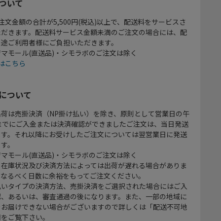
ついて
注文金額の合計が5,500円(税込)以上で、配送料をサービスさ
ただきます。配送料サービス金額未満のご注文の場合には、配
別途ご利用者様にご負担いただきます。
マモール(直送品)・シモラボのご注文は除く
はこちら
について
出荷は売掛決済（NP掛け払い）を除き、原則として営業日の午
時までにご入金または決済確認ができましたご注文は、当日発送
ます。それ以降にお受けしたご注文については翌営業日に発送
ます。
マモール(直送品)・シモラボのご注文は除く
、在庫状況及び決済方法によっては出荷が遅れる場合がありま
、なるべく日数に余裕をもってご注文ください。
払いタイプの決済方法、売掛決済をご選択された場合にはご入
認、あるいは、審査通過の後になります。また、一部の地域に
をお届けできない場合がございますので詳しくは「配送不可地
欄をご覧下さい。