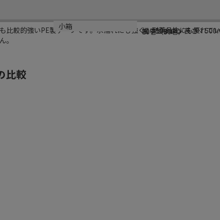
サイズ
材質
小箱
も比較的強いPE製テープです。水濡れにも強く、耐薬品性にも優れて
幅：50mm／長さ：500
ポリエチレン
30巻（30巻）
ん。
の比較