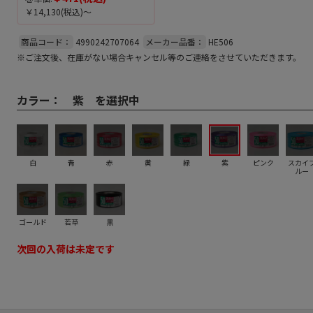
￥14,130
(税込)～
商品コード：
4990242707064
メーカー品番：
HE506
※ご注文後、在庫がない場合キャンセル等のご連絡をさせていただきます。
カラー：
紫 を選択中
白
青
赤
黄
緑
紫
ピンク
スカイ
ルー
ゴールド
若草
黒
次回の入荷は未定です