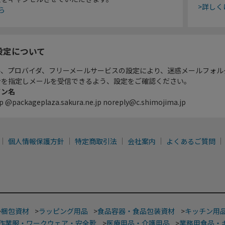
>詳しく
ら
設定について
ル、プロバイダ、フリーメールサービスの設定により、迷惑メールフォル
ンを指定しメールを受信できるよう、設定をご確認ください。
イン名
p @packageplaza.sakura.ne.jp noreply@c.shimojima.jp
個人情報保護方針
特定商取引法
会社案内
よくあるご質問
>
梱包資材
>
ラッピング用品
>
食品容器・食品包装資材
>
キッチン用
作業服・ワークウェア・安全靴
>
医療用品・介護用品
>
業務用食品・