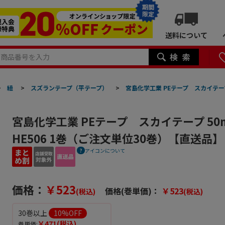
期間
限定
送料について
>
紐
>
スズランテープ（平テープ）
>
宮島化学工業 PEテープ スカイテープ
宮島化学工業 PEテープ スカイテープ 50
HE506 1巻（ご注文単位30巻）【直送品】
アイコンについて
価格：
￥523
価格(巻単価)：
￥523
(税込)
(税込)
30巻以上
10
%OFF
￥471
(税込)
巻単価: