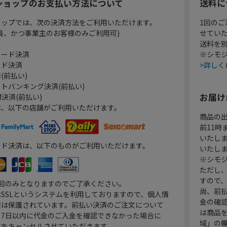
ショップのお支払い方法について
送料に
ョップでは、次の決済方法をご利用いただけます。
1回のご
員、かつ事業主のお客様のみご利用可)
せてい
送料を
カード決済
※シモジ
ード決済
>詳しく
(前払い)
トバンキング決済(前払い)
お届け
決済(前払い)
は、以下の店舗がご利用いただけます。
商品の
前11
いたし
ード決済は、以下のものがご利用いただけます。
いたし
※シモジ
ただし
すので
1回のみとなりますのでご了承ください。
尚、前
SSLというシステムを利用しておりますので、個人情
金の確
報は保護されています。前払い決済のご注文について
は商品
り7日以内に代金のご入金を確認できなかった場合に
域」の
文をキャンセルさせていただきます。