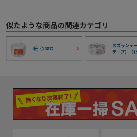
似たような商品の関連カテゴリ
スズランテ
紐（
1487
）
テープ）（
1