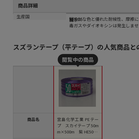
商品詳細
商品説明
メーカー品番
カラー
生産国
鮮やかな色と優れた耐候性、摩擦に
HE506
紫
日本
毒ガスやダイオキシンは発生しませ
スズランテープ（平テープ）の人気商品と
商品名
宮島化学工業 PEテー
プ スカイテープ 50m
m×500m 紫 HE506 1
巻（ご注文単位30巻）