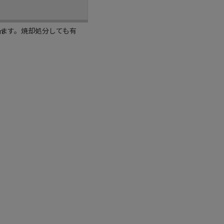
います。焼却処分しても有
m