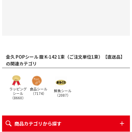
金久 POPシール 腹 K-142 1束（ご注文単位1束）【直送品】
の関連カテゴリ
ラッピング
食品シール
鮮魚シール
シール
（
7174
）
（
2087
）
（
8660
）
商品カテゴリから探す