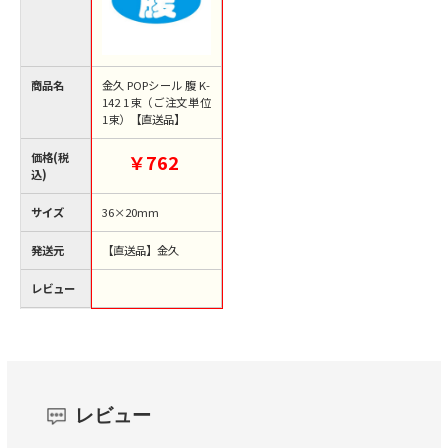
商品名
金久 POPシール 腹 K-
142 1束（ご注文単位
1束）【直送品】
価格(税
￥762
込)
サイズ
36×20mm
発送元
【直送品】金久
レビュー
レビュー