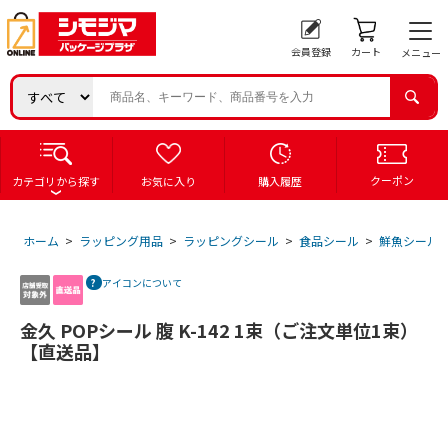
会員登録
カート
メニュー
クーポン
カテゴリから探す
お気に入り
購入履歴
ホーム
>
ラッピング用品
>
ラッピングシール
>
食品シール
>
鮮魚シール
アイコンについて
金久 POPシール 腹 K-142 1束（ご注文単位1束）
【直送品】