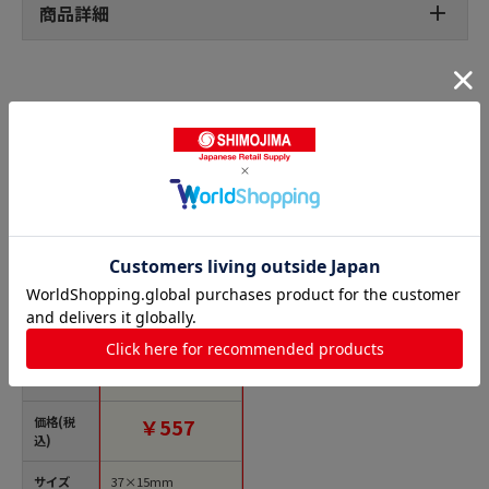
商品詳細
パンシール・菓子シールの人気商品との比較
商品名
金久 POPシール 生ク
リーム SK-362 1束
（ご注文単位1束）
【直送品】
価格(税
￥557
込)
サイズ
37×15mm