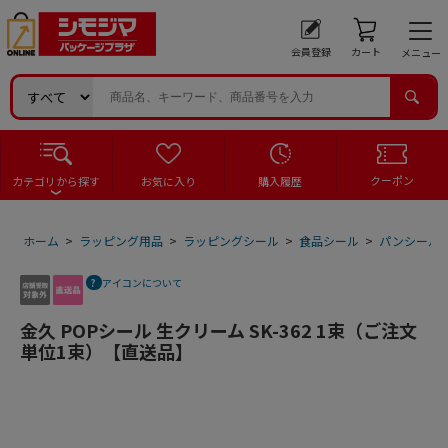
会員登録
カート
メニュー
クーポン
カテゴリから探す
お気に入り
購入履歴
ホーム
>
ラッピング用品
>
ラッピングシール
>
食品シール
>
パンシール
アイコンについて
金久 POPシール 生クリーム SK-362 1束（ご注文
単位1束）【直送品】