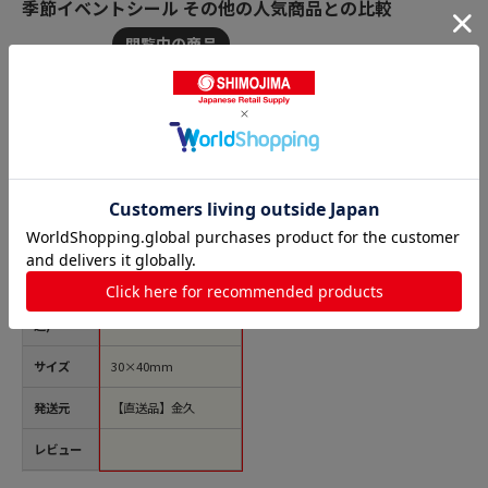
季節イベントシール その他の人気商品との比較
商品名
金久 POPシール マロ
ン SK-875 1束（ご注
文単位1束）【直送
品】
価格(税
￥557
込)
サイズ
30×40mm
発送元
【直送品】金久
レビュー