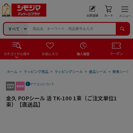
会員登録
カート
メニュー
クーポン
カテゴリから探す
お気に入り
購入履歴
ホーム
>
ラッピング用品
>
ラッピングシール
>
食品シール
>
鮮魚シール
アイコンについて
金久 POPシール 活 TK-100 1束（ご注文単位1
束）【直送品】