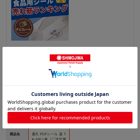
鮮魚シールの人気商品との比較
商品名
金久 POPシール 活 T
K-100 1束（ご注文単