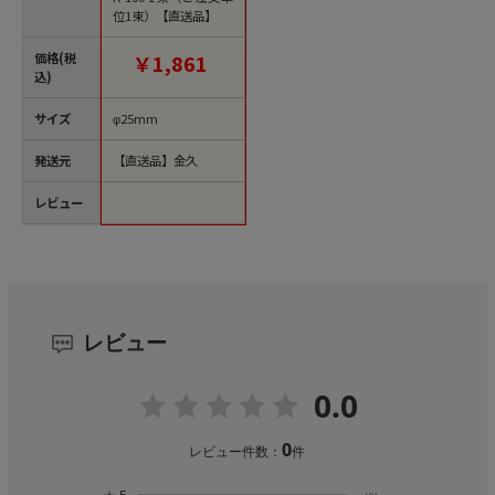
位1束）【直送品】
価格(税
￥1,861
込)
サイズ
φ25mm
発送元
【直送品】金久
レビュー
レビュー
0.0
0
レビュー件数：
件