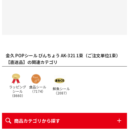
金久 POPシール びんちょう AK-321 1束（ご注文単位1束）
【直送品】の関連カテゴリ
ラッピング
食品シール
鮮魚シール
シール
（
7174
）
（
2087
）
（
8660
）
商品カテゴリから探す