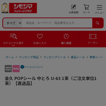
会員登録
カート
メニュー
クーポン
カテゴリから探す
お気に入り
購入履歴
ホーム
>
ラッピング用品
>
ラッピングシール
>
食品シール
>
鮮魚シール
アイコンについて
金久 POPシール 中とろ U-63 1束（ご注文単位1
束）【直送品】