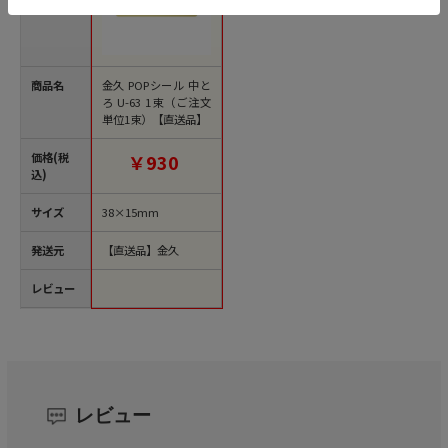
商品名
金久 POPシール 中と
ろ U-63 1束（ご注文
単位1束）【直送品】
価格(税
￥930
込)
サイズ
38×15mm
発送元
【直送品】金久
レビュー
レビュー