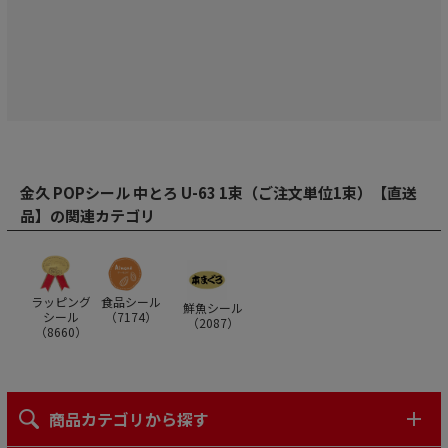
金久 POPシール 中とろ U-63 1束（ご注文単位1束）【直送
品】の関連カテゴリ
ラッピング
食品シール
鮮魚シール
シール
（
7174
）
（
2087
）
（
8660
）
商品カテゴリから探す