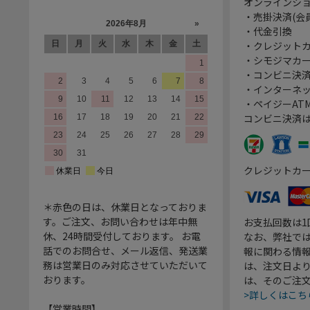
オンラインシ
・売掛決済(会
・代金引換
・クレジット
・シモジマカ
・コンビニ決済
・インターネッ
・ペイジーATM
コンビニ決済
クレジットカ
＊赤色の日は、休業日となっておりま
す。ご注文、お問い合わせは年中無
お支払回数は
休、24時間受付しております。 お電
なお、弊社では
話でのお問合せ、メール返信、発送業
報に関わる情
務は営業日のみ対応させていただいて
は、注文日よ
おります。
は、そのご注
>詳しくはこち
【営業時間】