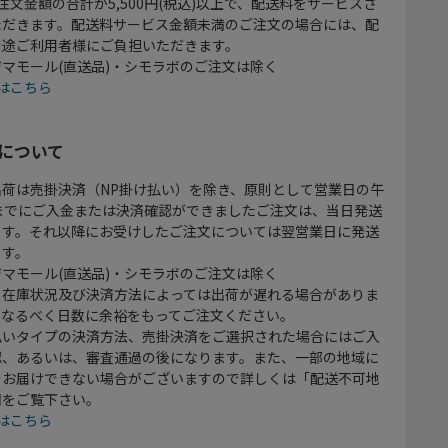
注文金額の合計が5,500円(税込)以上で、配送料をサービスさ
ただきます。配送料サービス金額未満のご注文の場合には、配
別途ご利用者様にご負担いただきます。
マモール(直送品)・シモラボのご注文は除く
はこちら
について
出荷は売掛決済（NP掛け払い）を除き、原則として営業日の午
時までにご入金または決済確認ができましたご注文は、当日発送
ます。それ以降にお受けしたご注文については翌営業日に発送
ます。
マモール(直送品)・シモラボのご注文は除く
、在庫状況及び決済方法によっては出荷が遅れる場合がありま
、なるべく日数に余裕をもってご注文ください。
払いタイプの決済方法、売掛決済をご選択された場合にはご入
認、あるいは、審査通過の後になります。また、一部の地域に
をお届けできない場合がございますので詳しくは「配送不可地
欄をご覧下さい。
はこちら