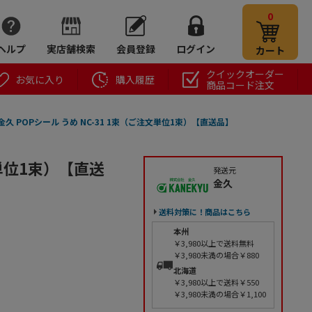
0
ヘルプ
実店舗検索
会員登録
ログイン
カート
クイックオーダー
お気に入り
購入履歴
商品コード注文
金久 POPシール うめ NC-31 1束（ご注文単位1束）【直送品】
文単位1束）【直送
発送元
金久
送料対策に！商品はこちら
本州
￥3,980以上で送料無料
￥3,980未満の場合￥880
北海道
￥3,980以上で送料￥550
￥3,980未満の場合￥1,100