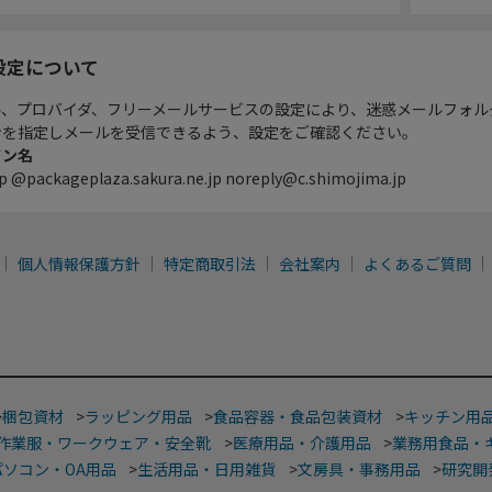
設定について
ル、プロバイダ、フリーメールサービスの設定により、迷惑メールフォル
ンを指定しメールを受信できるよう、設定をご確認ください。
イン名
p @packageplaza.sakura.ne.jp noreply@c.shimojima.jp
個人情報保護方針
特定商取引法
会社案内
よくあるご質問
>
梱包資材
>
ラッピング用品
>
食品容器・食品包装資材
>
キッチン用
作業服・ワークウェア・安全靴
>
医療用品・介護用品
>
業務用食品・
パソコン・OA用品
>
生活用品・日用雑貨
>
文房具・事務用品
>
研究開