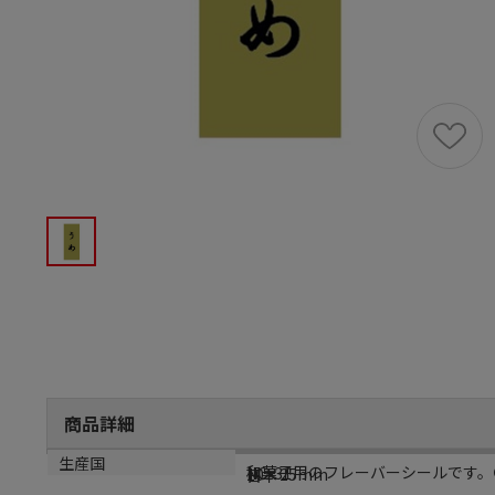
商品詳細
商品説明
メーカー品番
サイズ
生産国
和菓子用のフレーバーシールです。●
NC-31
10×25mm
日本