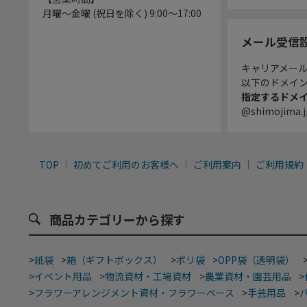
月曜～金曜 (祝日を除く) 9:00～17:00
メール受信
キャリアメー
以下のドメイ
指定するドメ
@shimojima.j
TOP
初めてご利用のお客様へ
ご利用案内
ご利用規約
商品カテゴリーから探す
>
紙袋
>
箱（ギフトボックス）
>
ポリ袋
>
OPP袋（透明袋）
>
イベント用品
>
物流資材・工場資材
>
農業資材・園芸用品
>
>
フラワーアレンジメント資材・フラワーベース
>
手芸用品
>