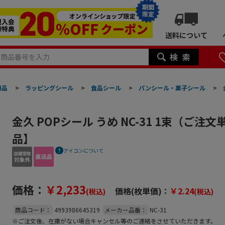
期間
限定
送料について
用品
>
ラッピングシール
>
食品シール
>
パンシール・菓子シール
>
金久 POPシール うめ NC-31 1束（ご注
品】
アイコンについて
価格：
￥2,233
価格(枚単価)：
￥2.24
(税込)
(税込)
商品コード：
4993986645319
メーカー品番：
NC-31
※ご注文後、在庫がない場合キャンセル等のご連絡をさせていただきます。