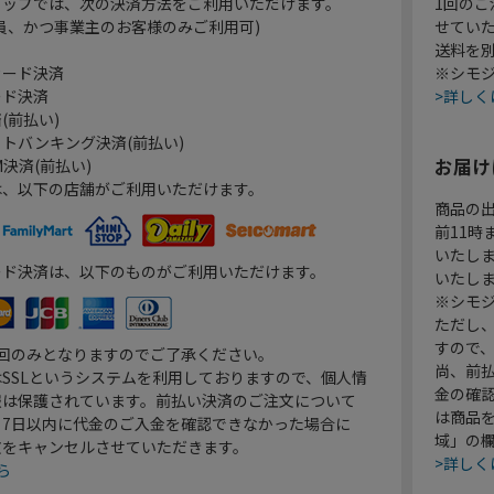
ョップでは、次の決済方法をご利用いただけます。
1回のご
員、かつ事業主のお客様のみご利用可)
せてい
送料を
カード決済
※シモジ
ード決済
>詳しく
(前払い)
トバンキング決済(前払い)
お届け
決済(前払い)
は、以下の店舗がご利用いただけます。
商品の
前11
いたし
ード決済は、以下のものがご利用いただけます。
いたし
※シモジ
ただし
すので
1回のみとなりますのでご了承ください。
尚、前
SSLというシステムを利用しておりますので、個人情
金の確
報は保護されています。前払い決済のご注文について
は商品
り7日以内に代金のご入金を確認できなかった場合に
域」の
文をキャンセルさせていただきます。
>詳しく
ら