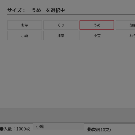
サイズ：
うめ を選択中
お芋
くり
うめ
胡
小倉
抹茶
小豆
柚
規格
材質
小箱
入数：1000枚
うめ
光沢紙
10束（10束）