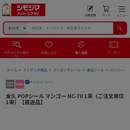
会員登録
カート
メニュー
クーポン
カテゴリから探す
お気に入り
購入履歴
ホーム
>
ラッピング用品
>
ラッピングシール
>
食品シール
>
パンシール
アイコンについて
金久 POPシール マンゴー NC-70 1束（ご注文単位
1束）【直送品】