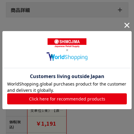
商品詳細
パンシール・菓子シールの人気商品との比較
商品名
金久 POPシール マン
ゴー NC-70 1束（ご注
文単位1束）【直送
品】
価格(税
￥1,191
込)