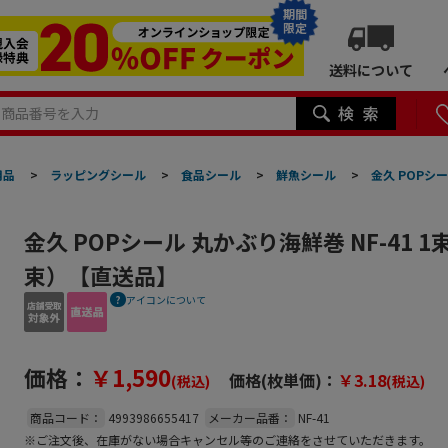
期間
限定
送料について
用品
>
ラッピングシール
>
食品シール
>
鮮魚シール
>
金久 POPシ
金久 POPシール 丸かぶり海鮮巻 NF-41 
束）【直送品】
アイコンについて
価格：
￥1,590
価格(枚単価)：
￥3.18
(税込)
(税込)
商品コード：
4993986655417
メーカー品番：
NF-41
※ご注文後、在庫がない場合キャンセル等のご連絡をさせていただきます。