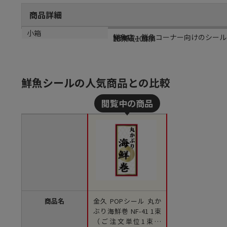
商品詳細
商品説明
メーカー品番
材質
小箱
鮮魚店、鮮魚コーナー向けのシール
NF-41
光沢紙＋金箔
10束（10束）
鮮魚シールの人気商品との比較
商品名
金久 POPシール 丸か
ぶり海鮮巻 NF-41 1束
（ご注文単位1束）