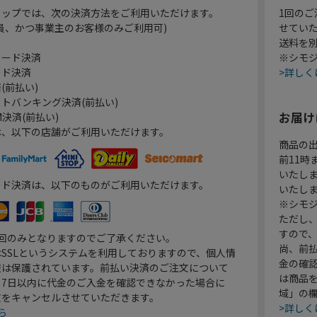
ョップでは、次の決済方法をご利用いただけます。
1回のご
員、かつ事業主のお客様のみご利用可)
せてい
送料を
カード決済
※シモジ
ード決済
>詳しく
(前払い)
トバンキング決済(前払い)
お届け
決済(前払い)
は、以下の店舗がご利用いただけます。
商品の
前11
いたし
ード決済は、以下のものがご利用いただけます。
いたし
※シモジ
ただし
すので
1回のみとなりますのでご了承ください。
尚、前
SSLというシステムを利用しておりますので、個人情
金の確
報は保護されています。前払い決済のご注文について
は商品
り7日以内に代金のご入金を確認できなかった場合に
域」の
文をキャンセルさせていただきます。
>詳しく
ら