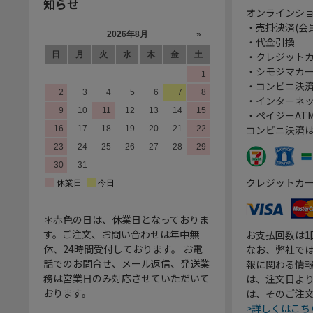
知らせ
オンラインシ
・売掛決済(会
・代金引換
・クレジット
・シモジマカ
・コンビニ決済
・インターネッ
・ペイジーATM
コンビニ決済
クレジットカ
＊赤色の日は、休業日となっておりま
す。ご注文、お問い合わせは年中無
お支払回数は
休、24時間受付しております。 お電
なお、弊社では
話でのお問合せ、メール返信、発送業
報に関わる情
務は営業日のみ対応させていただいて
は、注文日よ
おります。
は、そのご注
>詳しくはこち