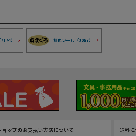
（
7174
）
鮮魚シール（
2087
）
ショップのお支払い方法について
送料に