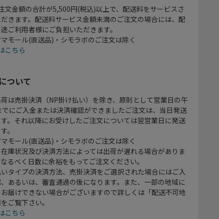
注文金額の合計が5,500円(税込)以上で、配送料をサービスさ
ただきます。配送料サービス金額未満のご注文の場合には、配
別途ご利用者様にご負担いただきます。
マモール(直送品)・シモラボのご注文は除く
はこちら
について
出荷は売掛決済（NP掛け払い）を除き、原則として営業日の午
時までにご入金または決済確認ができましたご注文は、当日発送
ます。それ以降にお受けしたご注文については翌営業日に発送
ます。
マモール(直送品)・シモラボのご注文は除く
、在庫状況及び決済方法によっては出荷が遅れる場合がありま
、なるべく日数に余裕をもってご注文ください。
払いタイプの決済方法、売掛決済をご選択された場合にはご入
認、あるいは、審査通過の後になります。また、一部の地域に
をお届けできない場合がございますので詳しくは「配送不可地
欄をご覧下さい。
はこちら