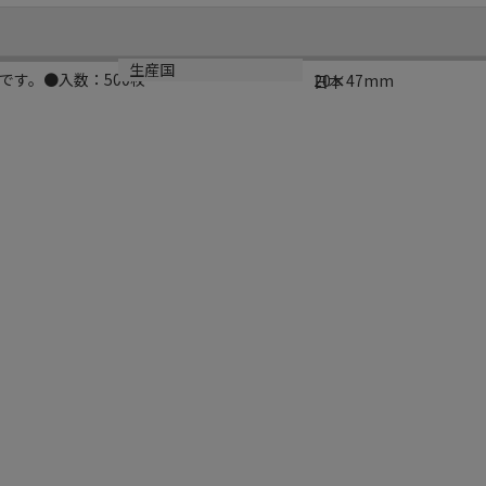
サイズ
生産国
です。●入数：500枚
20×47mm
日本