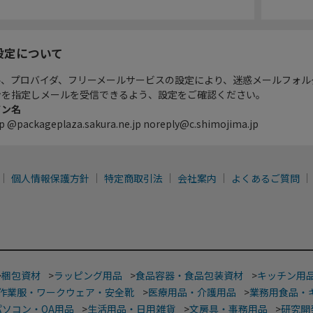
設定について
ル、プロバイダ、フリーメールサービスの設定により、迷惑メールフォル
ンを指定しメールを受信できるよう、設定をご確認ください。
イン名
p @packageplaza.sakura.ne.jp noreply@c.shimojima.jp
個人情報保護方針
特定商取引法
会社案内
よくあるご質問
>
梱包資材
>
ラッピング用品
>
食品容器・食品包装資材
>
キッチン用
作業服・ワークウェア・安全靴
>
医療用品・介護用品
>
業務用食品・
パソコン・OA用品
>
生活用品・日用雑貨
>
文房具・事務用品
>
研究開