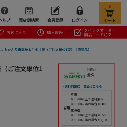
0
ヘルプ
実店舗検索
会員登録
ログイン
カート
クイックオーダー
お気に入り
購入履歴
商品コード注文
ール 丸かぶり海鮮巻 NF-41 1束（ご注文単位1束）【直送品】
1束（ご注文単位1
発送元
金久
送料対策に！商品はこちら
本州
￥3,980以上で送料無料
￥3,980未満の場合￥880
北海道
￥3,980以上で送料￥550
￥3,980未満の場合￥1,100