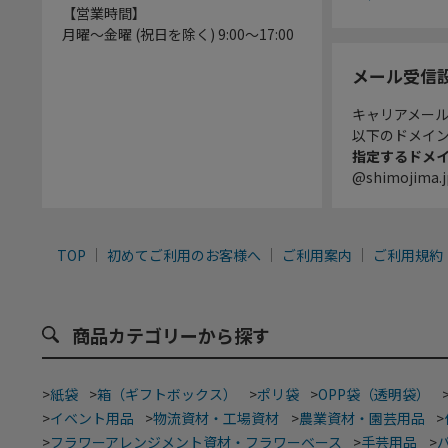
【営業時間】
月曜～金曜 (祝日を除く) 9:00～17:00
メール受信
キャリアメー
以下のドメイ
指定するドメ
@shimojima.j
TOP
初めてご利用のお客様へ
ご利用案内
ご利用規約
商品カテゴリーから探す
>
紙袋
>
箱（ギフトボックス）
>
ポリ袋
>
OPP袋（透明袋）
>
イベント用品
>
物流資材・工場資材
>
農業資材・園芸用品
>
>
フラワーアレンジメント資材・フラワーベース
>
手芸用品
>