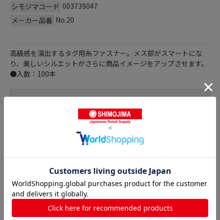
003739047
シモジマコード
No.20
メーカー品番
高級感を演出するタグ用糸ファスナー。メス部がスマートにな
り、美しいシルエットがさらに商品イメージをアップさせます。
●入数：100本
商品詳細
糸ロックス（LOX）-Rの人気商品との比較