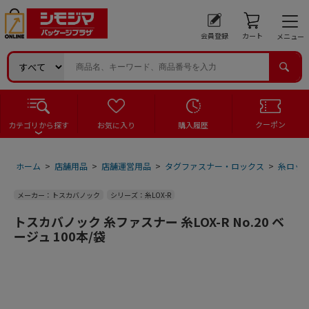
会員登録
カート
メニュー
クーポン
カテゴリから探す
お気に入り
購入履歴
ホーム
>
店舗用品
>
店舗運営用品
>
タグファスナー・ロックス
>
糸ロック
メーカー：トスカバノック
シリーズ：糸LOX-R
トスカバノック 糸ファスナー 糸LOX-R No.20 ベ
ージュ 100本/袋