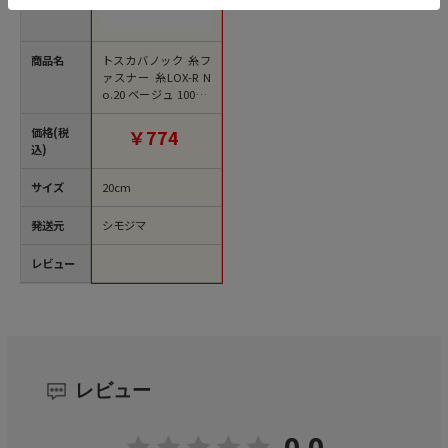
商品名
トスカバノック 糸フ
ァスナー 糸LOX-R N
o.20 ベージュ 100本/
袋
価格(税
￥774
込)
サイズ
20cm
発送元
シモジマ
レビュー
レビュー
0.0