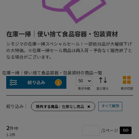
在庫一掃｜使い捨て食品容器・包装資材
シモジマの在庫一掃スペシャルセール！一部処分品が大幅値下げ
の大特価。※在庫一掃セール商品は再入荷・予告なく販売終了と
なる場合がございます。
在庫一掃｜使い捨て食品容器・包装資材の商品一覧
絞り込み
1
表示件数
並び替え
表示切替
すべて解除
絞り込み：
除外する商品
在庫なし商品
✖
2
件中
/1ページ
GO
1
-
2
件