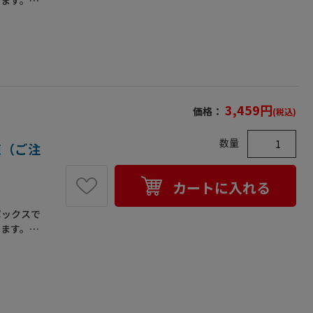
います。お
スです●一
ス付です。
が平らにな
3,459
円
価格：
(税込)
数量
/束（ご注
カートに入れる
ボックスで
います。お
スです●一
ス付です。
が平らにな