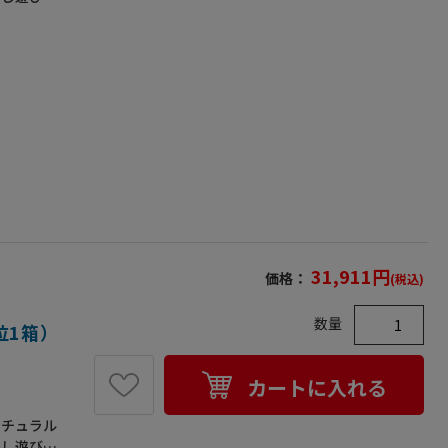
いただけま
がありま
31,911
円
価格：
(税込)
数量
位1箱）
カートに入れる
ナチュラル
少し遊びが