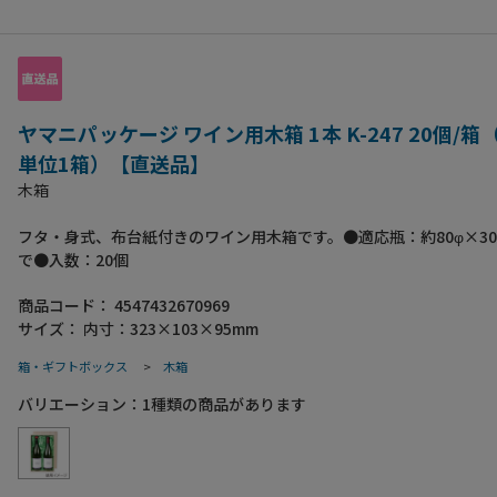
ヤマニパッケージ ワイン用木箱 1本 K-247 20個/
単位1箱）【直送品】
木箱
フタ・身式、布台紙付きのワイン用木箱です。●適応瓶：約80φ×30
で●入数：20個
商品コード：
4547432670969
サイズ：
内寸：323×103×95mm
箱・ギフトボックス
>
木箱
バリエーション：
1
種類の商品があります