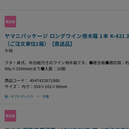
ヤマニパッケージ ロングワイン用木箱 1本 K-421 2
（ご注文単位1箱）【直送品】
木箱
フタ・身式、布台紙付きのワイン用木箱です。●底合板●適応瓶：
80φ×330Hmmまで●入数：20個
商品コード：
4547432671980
サイズ：
内寸：350×102×90mm
箱・ギフトボックス
>
木箱