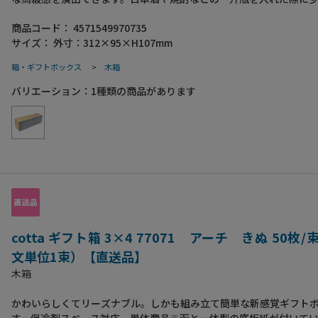
できるよう設計されておりますので、様々な形状のボトルにお使い
商品コード：
4571549970735
す。蓋部分に桟が付いているので瓶のガタつきを抑えられ、安定感
サイズ：
外寸：312×95×H107mm
す。●入数：30個
箱・ギフトボックス
>
木箱
バリエーション：
1
種類の商品があります
cotta ギフト箱 3×4 77071 アーチ きぬ 50枚
文単位1束）【直送品】
木箱
かわいらしくてリーズナブル。しかも組み立て簡単な新感覚ギフト