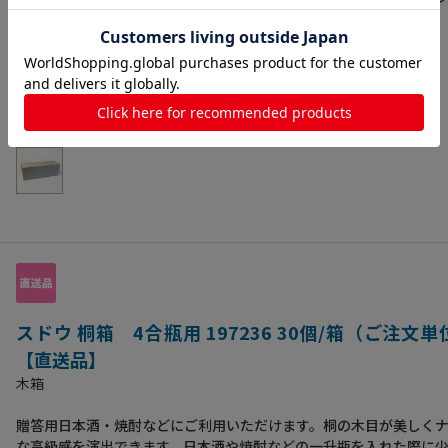
できるよう設計されておりますので、様々な形状のボトルにお使い
商品コード：
4571549970728
す。蓋部分に桟が付いているので瓶のガタつきを抑えられ、安定感
サイズ：
外寸：420×121×H133mm
す。●入数：16個
箱・ギフトボックス
>
木箱
バリエーション：
1
種類の商品があります
スドウ 桐箱 4合瓶用 197236 30個/箱（ご注文単
【直送品】
木箱
贈答用日本酒・焼酎などにご利用いただけます。桐の木目が美しく
な高級感を演出できます。日本酒や焼酎などの一升瓶を入れた際に