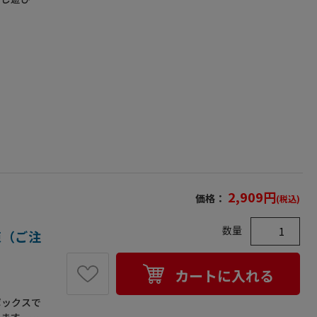
いただけま
がありま
2,909
円
価格：
(税込)
数量
/束（ご注
カートに入れる
ボックスで