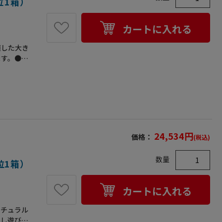
位1箱）
カートに入れる
適した大き
ます。●入
24,534
円
価格：
(税込)
数量
位1箱）
カートに入れる
ナチュラル
少し遊びが