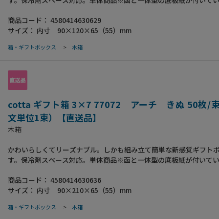
す。保冷剤スペース対応。単体商品※函と一体型の底板紙が付いて
すすめポイント●サービス函感覚のリーズナブルな新ギフトボック
商品コード：
4580414630629
体型で組立てが簡単（ワンタッチ式）です ●便利な保冷剤スペー
サイズ：
内寸 90×120×65（55）mm
フタは平型としても使用できます。サイド面の折れ線を折るとフタ
ります。サイド面の折れ線を外側に折ると、品物がよく見えます。
箱・ギフトボックス
>
木箱
cotta ギフト箱 3×7 77072 アーチ きぬ 50枚
文単位1束）【直送品】
木箱
かわいらしくてリーズナブル。しかも組み立て簡単な新感覚ギフト
す。保冷剤スペース対応。単体商品※函と一体型の底板紙が付いて
すすめポイント●サービス函感覚のリーズナブルな新ギフトボック
商品コード：
4580414630636
体型で組立てが簡単（ワンタッチ式）です ●便利な保冷剤スペー
サイズ：
内寸 90×210×65（55）mm
フタは平型としても使用できます。サイド面の折れ線を折るとフタ
ります。サイド面の折れ線を外側に折ると、品物がよく見えます。
箱・ギフトボックス
>
木箱