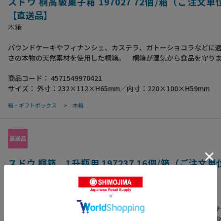
スドウ 桐高級菓子箱 197027 72個/箱（ご注文単
【直送品】
木箱
パウンドケーキやフィナンシェ、カステラ、ガトーショコラなどに
さの本物の天然素材を使用した桐箱。 桐箱が湿気から食品を守り
数：72個
商品コード：
4571549970421
サイズ：
外寸：232×112×H65mm／内寸：220×100×H59mm
箱・ギフトボックス
>
木箱
スドウ 桐箱 1升瓶用 197237 16個/箱（ご注文単
【直送品】
木箱
贈答用日本酒・焼酎などにご利用いただけます。桐の木目が美しく
な高級感を演出できます。日本酒や焼酎などの一升瓶を入れた際に