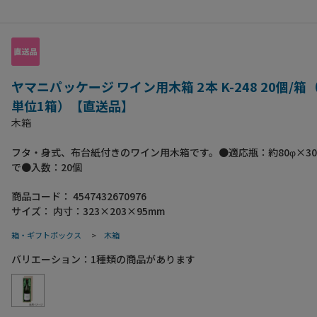
ヤマニパッケージ ワイン用木箱 2本 K-248 20個/
単位1箱）【直送品】
木箱
フタ・身式、布台紙付きのワイン用木箱です。●適応瓶：約80φ×30
で●入数：20個
商品コード：
4547432670976
サイズ：
内寸：323×203×95mm
箱・ギフトボックス
>
木箱
バリエーション：
1
種類の商品があります