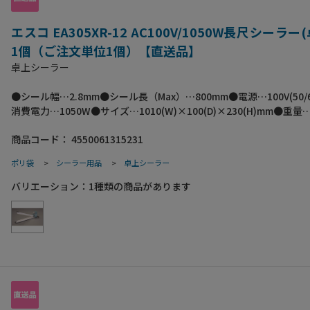
エスコ EA305XR-12 AC100V/1050W長尺シーラー
1個（ご注文単位1個）【直送品】
卓上シーラー
●シール幅…2.8mm●シール長（Max）…800mm●電源…100V(50/6
消費電力…1050W●サイズ…1010(W)×100(D)×230(H)mm●重量…
溶着専用長尺用シーラー●大きな袋や長い物をシールするのに最適
商品コード：
4550061315231
度調整はできません。（120～130℃一定の温度）●梱包サイ
ズ:1070×155×255●梱包重量6800g
ポリ袋
>
シーラー用品
>
卓上シーラー
バリエーション：
1
種類の商品があります