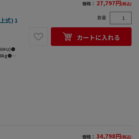
27,797
円
価格：
(税込)
数量
上式) 1
カートに入れる
0Hz)●
.8kg●最
をシール
温度）●
34,798
円
価格：
(税込)