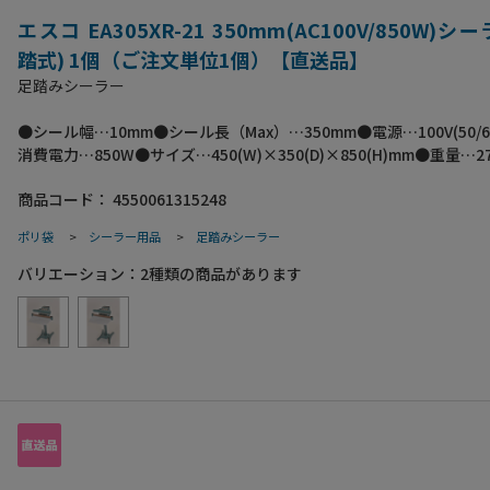
エスコ EA305XR-21 350mm(AC100V/850W)シ
踏式) 1個（ご注文単位1個）【直送品】
足踏みシーラー
●シール幅…10mm●シール長（Max）…350mm●電源…100V(50/6
消費電力…850W●サイズ…450(W)×350(D)×850(H)mm●重量…27
材質…アルミダイカスト●最大厚み…0.6mm以下●付属品…ヒータ
商品コード：
4550061315248
テフロンテープ1枚、テフロンシート1枚●溶着専用業務用シーラー
を踏むだけでシールできます。●頑丈なアルミダイカスト製で安定
ポリ袋
>
シーラー用品
>
足踏みシーラー
す。●梱包サイズ:550×790×260●梱包重量23940g
バリエーション：
2
種類の商品があります