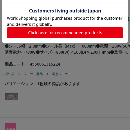
エスコ EA305XR-11 AC100V/780W長尺シーラー(卓
個（ご注文単位1個）【直送品】
卓上シーラー
●シール幅…2.8mm●シール長（Max）…600mm●電源…100V(50/6
消費電力…780W●サイズ…800(W)×100(D)×230(H)mm●重量…5
大厚み…0.4mm以下●溶着専用長尺用シーラー●大きな袋や長い物
商品コード：
4550061315224
するのに最適です。●温度調整はできません。（120～130℃一定の
梱包サイズ:865×150×260●梱包重量6220g
ポリ袋
>
シーラー用品
>
卓上シーラー
バリエーション：
1
種類の商品があります