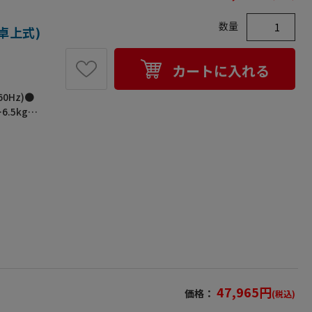
数量
(卓上式)
カートに入れる
0Hz)●
6.5kg●
です。●温
47,965
円
価格：
(税込)