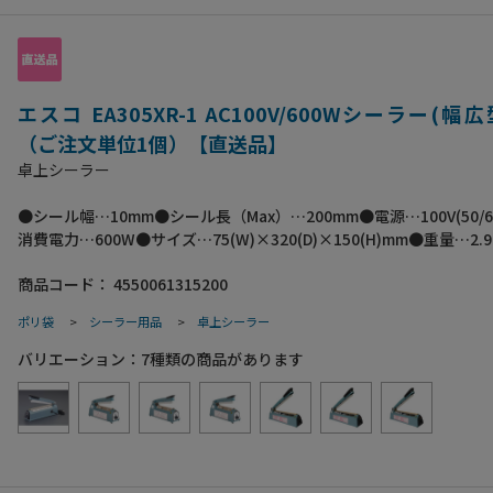
エスコ EA305XR-1 AC100V/600Wシーラー(幅広
（ご注文単位1個）【直送品】
卓上シーラー
●シール幅…10mm●シール長（Max）…200mm●電源…100V(50/6
消費電力…600W●サイズ…75(W)×320(D)×150(H)mm●重量…2.
厚み…0.4mm以下●材質…アルミダイキャスト●溶着専用幅広型シ
商品コード：
4550061315200
アルミ蒸着袋もしっかりシールできます。●省スペースでありなが
幅10mmの強力溶着●梱包サイズ:103×355×188●梱包重量3160g
ポリ袋
>
シーラー用品
>
卓上シーラー
バリエーション：
7
種類の商品があります