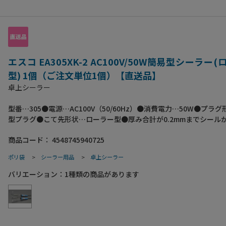
エスコ EA305XK-2 AC100V/50W簡易型シーラー
型) 1個（ご注文単位1個）【直送品】
卓上シーラー
型番…305●電源…AC100V（50/60Hz）●消費電力…50W●プラ
型プラグ●こて先形状…ローラー型●厚み合計が0.2mmまでシール
薄手の袋、シュリンク包装、不織布、エアーキャップに●持ち運び
商品コード：
4548745940725
所を取らない、こてタイプの簡易型シーラー機●長いシール加工や
線のシール加工も可能●シールする袋の上にセロハンテープをのせ
ポリ袋
>
シーラー用品
>
卓上シーラー
作業を行って下さい。のせずに作業すると袋が破れてしまいます。
ズ:345×76×58●梱包重量213.7g
バリエーション：
1
種類の商品があります