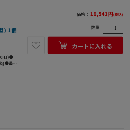
19,541
円
価格：
(税込)
数量
型) 1個
カートに入れる
0Hz)●
9kg●最大
ーラー●
ら、シール