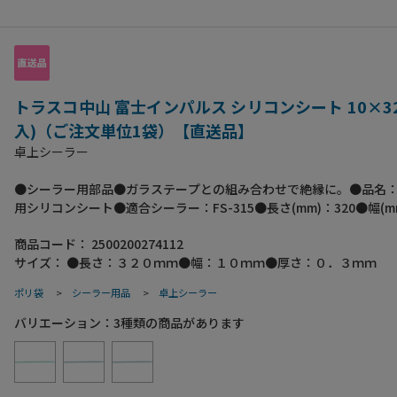
トラスコ中山 富士インパルス シリコンシート 10×320
入)（ご注文単位1袋）【直送品】
卓上シーラー
●シーラー用部品●ガラステープとの組み合わせで絶縁に。●品名：FS
用シリコンシート●適合シーラー：FS-315●長さ(mm)：320●幅(m
10●厚さ(mm)：0.3●ガラス繊維入りシリコン
商品コード：
2500200274112
サイズ：
●長さ：３２０ｍｍ●幅：１０ｍｍ●厚さ：０．３ｍｍ
ポリ袋
>
シーラー用品
>
卓上シーラー
バリエーション：
3
種類の商品があります