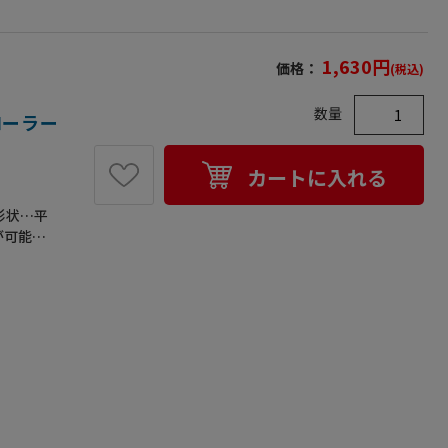
1,630
円
価格：
(税込)
数量
(ローラー
カートに入れる
グ形状…平
が可能●
に便利で場
、直線・曲
てから包装
●梱包サイ