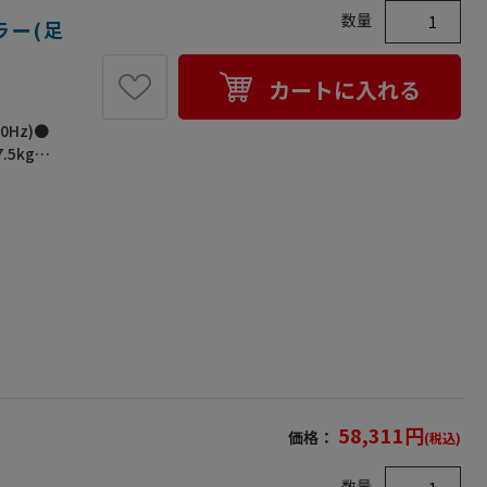
数量
ーラー(足
カートに入れる
0Hz)●
.5kg●
ー線2本、
●ペダル
感がありま
58,311
円
価格：
(税込)
数量