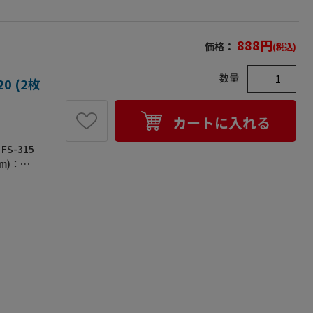
888
円
価格：
(税込)
数量
 (2枚
カートに入れる
-315
m)：