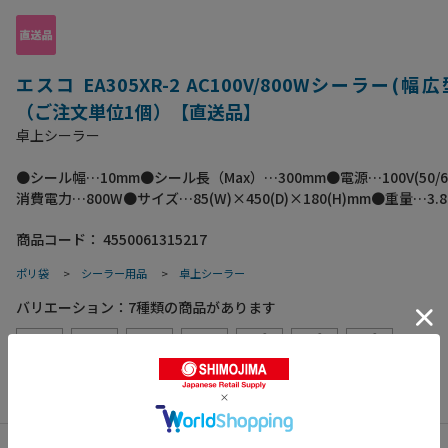
エスコ EA305XR-2 AC100V/800Wシーラー(幅広
（ご注文単位1個）【直送品】
卓上シーラー
●シール幅…10mm●シール長（Max）…300mm●電源…100V(50/6
消費電力…800W●サイズ…85(W)×450(D)×180(H)mm●重量…3.
厚み…0.4mm以下●溶着専用幅広型シーラー●省スペースでありな
商品コード：
4550061315217
ール幅10mmの強力溶着●アルミ蒸着袋もしっかりシールできます
イズ:105×465×190●梱包重量4280g
ポリ袋
>
シーラー用品
>
卓上シーラー
バリエーション：
7
種類の商品があります