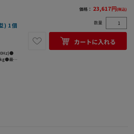
23,617
円
価格：
(税込)
数量
型) 1個
カートに入れる
0Hz)●
8kg●最大
がら、シ
。●梱包サ