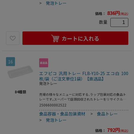
>
発泡トレー
836
円
価格：
(税込)
数量
カートに入れる
16
エフピコ 汎用トレー FLB-Y10-25 エコ白 100
枚/袋（ご注文単位1袋）【直送品】
発泡トレー
84
種類
売場の様々なメニューに対応する､ラップ包装対応の食品ト
レーです｡スーパーで店頭回収されたトレーをリサイクルし
再生された原料を使用｡●電子レンジ使用不可●耐熱温
2506600002522
度:80℃●入数:100枚
食品容器・食品包装資材
>
食品トレー
>
発泡トレー
792
円
価格：
(税込)