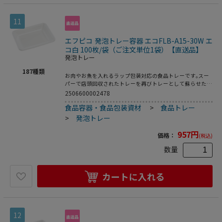
11
エフピコ 発泡トレー容器 エコFLB-A15-30W エ
コ白 100枚/袋（ご注文単位1袋）【直送品】
発泡トレー
187
種類
お肉やお魚を入れるラップ包装対応の食品トレーです｡スー
パーで店頭回収されたトレーを再びトレーとして蘇らせたリ
サイクルトレーです｡●電子レンジ使用不可●オーブン使用
2506600002478
不可●耐熱温度:80℃●入数:100枚
食品容器・食品包装資材
>
食品トレー
>
発泡トレー
957
円
価格：
(税込)
数量
カートに入れる
12