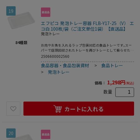
19
エフピコ 発泡トレー容器 FLB-Y17-25（V） エ
コ白 100枚/袋（ご注文単位1袋）【直送品】
発泡トレー
84
種類
お肉やお魚を入れるラップ包装対応の食品トレーです｡スー
パーで店頭回収されたトレーを再びトレーとして蘇らせたリ
サイクルトレーです｡●電子レンジ使用不可●オーブン使用
2506600002560
不可●耐熱温度:80℃●入数:100枚
食品容器・食品包装資材
>
食品トレー
>
発泡トレー
1,298
円
価格：
(税込)
数量
カートに入れる
20