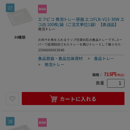
27
エフピコ 発泡トレー容器 エコFLB-V13-30W エ
コ白 100枚/袋（ご注文単位1袋）【直送品】
発泡トレー
30
種類
お肉やお魚を入れるラップ包装対応の食品トレーです｡スー
パーで店頭回収されたトレーを再びトレーとして蘇らせたリ
サイクルトレーです｡●電子レンジ使用不可●オーブン使用
2506600003840
不可●耐熱温度:80℃●入数:100枚
食品容器・食品包装資材
>
食品トレー
>
発泡トレー
715
円
価格：
(税込)
数量
カートに入れる
28