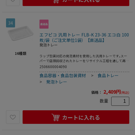
34
エフピコ 汎用トレー FLB-K 23-36 エコ白 100
枚/袋（ご注文単位1袋）【直送品】
発泡トレー
16
種類
ラップ包装対応の発泡素材を使用した汎用トレーです｡スー
パーで店頭回収されたトレーをリサイクル工程を通して再生
された原料を使用した環境対応商品です｡●電子レンジ使用
2506600004090
不可●耐熱温度:80℃●入数:100枚
食品容器・食品包装資材
>
食品トレー
>
発泡トレー
2,409
円
価格：
(税込)
数量
カートに入れる