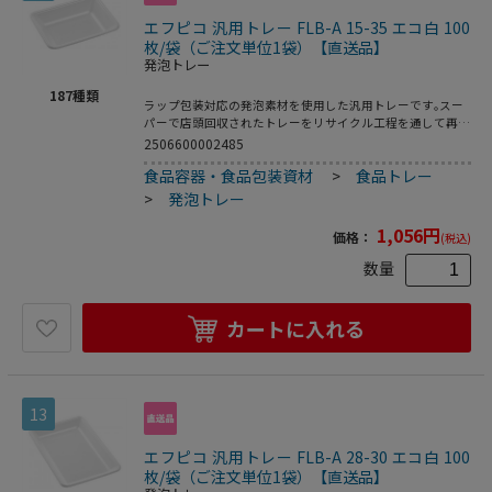
エフピコ 汎用トレー FLB-A 15-35 エコ白 100
枚/袋（ご注文単位1袋）【直送品】
発泡トレー
187
種類
ラップ包装対応の発泡素材を使用した汎用トレーです｡スー
パーで店頭回収されたトレーをリサイクル工程を通して再生
された原料を使用した環境対応商品です｡●電子レンジ使用
2506600002485
不可●耐熱温度:80℃●入数:100枚
食品容器・食品包装資材
>
食品トレー
>
発泡トレー
1,056
円
価格：
(税込)
数量
カートに入れる
13
エフピコ 汎用トレー FLB-A 28-30 エコ白 100
枚/袋（ご注文単位1袋）【直送品】