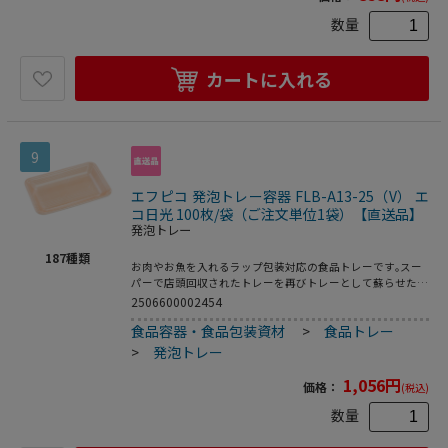
数量
カートに入れる
9
エフピコ 発泡トレー容器 FLB-A13-25（V） エ
コ日光 100枚/袋（ご注文単位1袋）【直送品】
発泡トレー
187
種類
お肉やお魚を入れるラップ包装対応の食品トレーです｡スー
パーで店頭回収されたトレーを再びトレーとして蘇らせたリ
サイクルトレーです｡●電子レンジ使用不可●オーブン使用
2506600002454
不可●耐熱温度:80℃●入数:100枚
食品容器・食品包装資材
>
食品トレー
>
発泡トレー
1,056
円
価格：
(税込)
数量