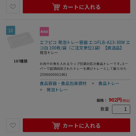
カートに入れる
10
エフピコ 発泡トレー容器 エコFLB-A13-30W エ
コ白 100枚/袋（ご注文単位1袋）【直送品】
発泡トレー
187
種類
お肉やお魚を入れるラップ包装対応の食品トレーです｡スー
パーで店頭回収されたトレーを再びトレーとして蘇らせたリ
サイクルトレーです｡●電子レンジ使用不可●オーブン使用
2506600002461
不可●耐熱温度:80℃●入数:100枚
食品容器・食品包装資材
>
食品トレー
>
発泡トレー
902
円
価格：
(税込)
数量
カートに入れる