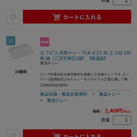
数量
カートに入れる
33
エフピコ 汎用トレー FLB-K 23-30 エコ白 100
枚/袋（ご注文単位1袋）【直送品】
発泡トレー
16
種類
ラップ包装対応の発泡素材を使用した汎用トレーです｡スー
パーで店頭回収されたトレーをリサイクル工程を通して再生
された原料を使用した環境対応商品です｡●電子レンジ使用
2506600004083
不可●耐熱温度:80℃●入数:100枚
食品容器・食品包装資材
>
食品トレー
>
発泡トレー
2,409
円
価格：
(税込)
数量
カートに入れる