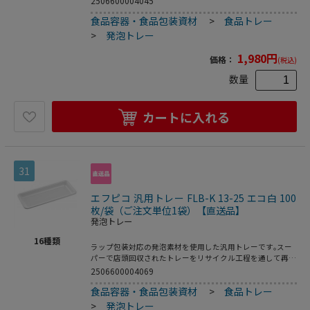
2506600004045
不可●耐熱温度:80℃●入数:100枚
食品容器・食品包装資材
>
食品トレー
>
発泡トレー
1,980
円
価格：
(税込)
数量
カートに入れる
31
エフピコ 汎用トレー FLB-K 13-25 エコ白 100
枚/袋（ご注文単位1袋）【直送品】
発泡トレー
16
種類
ラップ包装対応の発泡素材を使用した汎用トレーです｡スー
パーで店頭回収されたトレーをリサイクル工程を通して再生
された原料を使用した環境対応商品です｡●電子レンジ使用
2506600004069
不可●耐熱温度:80℃●入数:100枚
食品容器・食品包装資材
>
食品トレー
>
発泡トレー