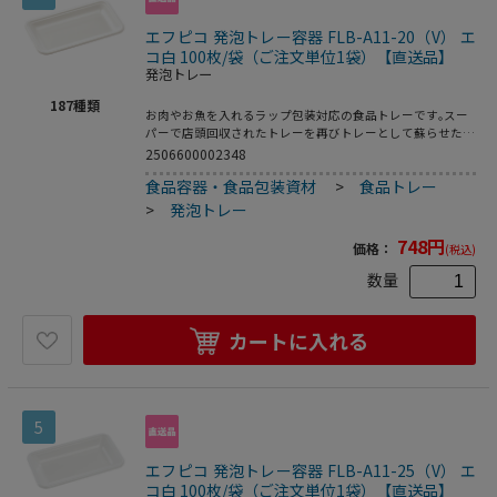
エフピコ 発泡トレー容器 FLB-A11-20（V） エ
コ白 100枚/袋（ご注文単位1袋）【直送品】
発泡トレー
187
種類
お肉やお魚を入れるラップ包装対応の食品トレーです｡スー
パーで店頭回収されたトレーを再びトレーとして蘇らせたリ
サイクルトレーです｡●電子レンジ使用不可●オーブン使用
2506600002348
不可●耐熱温度:80℃●入数:100枚
食品容器・食品包装資材
>
食品トレー
>
発泡トレー
748
円
価格：
(税込)
数量
カートに入れる
5
エフピコ 発泡トレー容器 FLB-A11-25（V） エ
コ白 100枚/袋（ご注文単位1袋）【直送品】