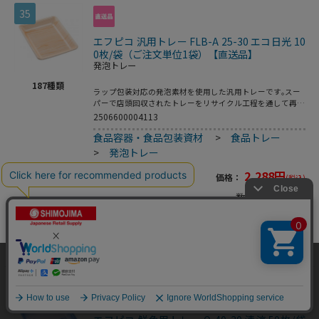
35
エフピコ 汎用トレー FLB-A 25-30 エコ日光 10
0枚/袋（ご注文単位1袋）【直送品】
発泡トレー
187
種類
ラップ包装対応の発泡素材を使用した汎用トレーです｡スー
パーで店頭回収されたトレーをリサイクル工程を通して再生
された原料を使用した環境対応商品です｡●電子レンジ使用
2506600004113
不可●耐熱温度:80℃●入数:100枚
食品容器・食品包装資材
>
食品トレー
>
発泡トレー
2,288
円
価格：
(税込)
数量
カートに入れる
当サイトはクッキー（Cookie）を使用しています。Cookieの使用に同意いた
だける場合は「OK」をクリックしてください。
36
OK