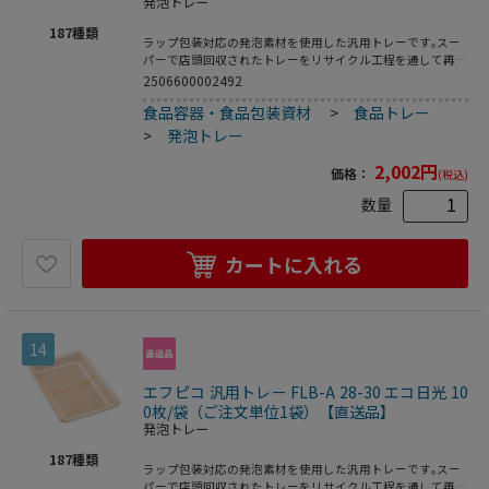
発泡トレー
187
種類
ラップ包装対応の発泡素材を使用した汎用トレーです｡スー
パーで店頭回収されたトレーをリサイクル工程を通して再生
された原料を使用した環境対応商品です｡●電子レンジ使用
2506600002492
不可●耐熱温度:80℃●入数:100枚
食品容器・食品包装資材
>
食品トレー
>
発泡トレー
2,002
円
価格：
(税込)
数量
カートに入れる
14
エフピコ 汎用トレー FLB-A 28-30 エコ日光 10
0枚/袋（ご注文単位1袋）【直送品】
発泡トレー
187
種類
ラップ包装対応の発泡素材を使用した汎用トレーです｡スー
パーで店頭回収されたトレーをリサイクル工程を通して再生