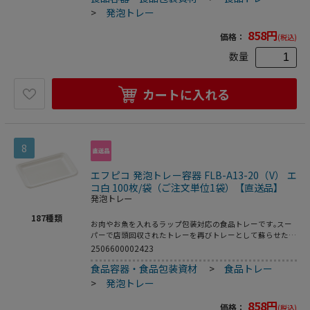
>
発泡トレー
858
円
価格：
(税込)
数量
カートに入れる
8
エフピコ 発泡トレー容器 FLB-A13-20（V） エ
コ白 100枚/袋（ご注文単位1袋）【直送品】
発泡トレー
187
種類
お肉やお魚を入れるラップ包装対応の食品トレーです｡スー
パーで店頭回収されたトレーを再びトレーとして蘇らせたリ
サイクルトレーです｡●電子レンジ使用不可●オーブン使用
2506600002423
不可●耐熱温度:80℃●入数:100枚
食品容器・食品包装資材
>
食品トレー
>
発泡トレー
858
円
価格：
(税込)