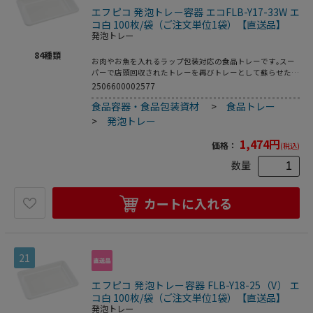
エフピコ 発泡トレー容器 エコFLB-Y17-33W エ
コ白 100枚/袋（ご注文単位1袋）【直送品】
発泡トレー
84
種類
お肉やお魚を入れるラップ包装対応の食品トレーです｡スー
パーで店頭回収されたトレーを再びトレーとして蘇らせたリ
サイクルトレーです｡●電子レンジ使用不可●オーブン使用
2506600002577
不可●耐熱温度:80℃●入数:100枚
食品容器・食品包装資材
>
食品トレー
>
発泡トレー
1,474
円
価格：
(税込)
数量
カートに入れる
21
エフピコ 発泡トレー容器 FLB-Y18-25（V） エ
コ白 100枚/袋（ご注文単位1袋）【直送品】
発泡トレー