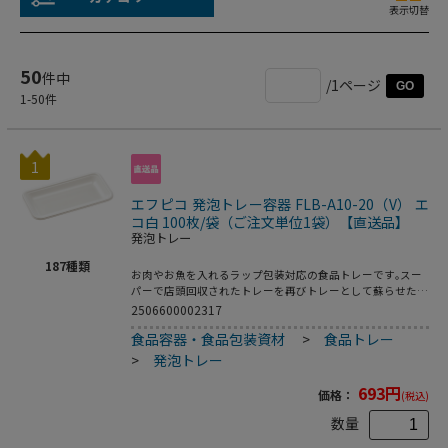
表示切替
50
件中
/1ページ
GO
1
-
50
件
1
エフピコ 発泡トレー容器 FLB-A10-20（V） エ
コ白 100枚/袋（ご注文単位1袋）【直送品】
発泡トレー
187
種類
お肉やお魚を入れるラップ包装対応の食品トレーです｡スー
パーで店頭回収されたトレーを再びトレーとして蘇らせたリ
サイクルトレーです｡●電子レンジ使用不可●オーブン使用
2506600002317
不可●耐熱温度:80℃●入数:100枚
食品容器・食品包装資材
>
食品トレー
>
発泡トレー
693
円
価格：
(税込)
数量