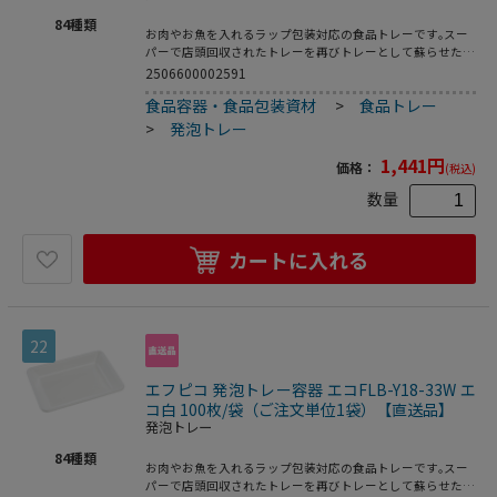
84
種類
お肉やお魚を入れるラップ包装対応の食品トレーです｡スー
パーで店頭回収されたトレーを再びトレーとして蘇らせたリ
サイクルトレーです｡●電子レンジ使用不可●オーブン使用
2506600002591
不可●耐熱温度:80℃●入数:100枚
食品容器・食品包装資材
>
食品トレー
>
発泡トレー
1,441
円
価格：
(税込)
数量
カートに入れる
22
エフピコ 発泡トレー容器 エコFLB-Y18-33W エ
コ白 100枚/袋（ご注文単位1袋）【直送品】
発泡トレー
84
種類
お肉やお魚を入れるラップ包装対応の食品トレーです｡スー
パーで店頭回収されたトレーを再びトレーとして蘇らせたリ