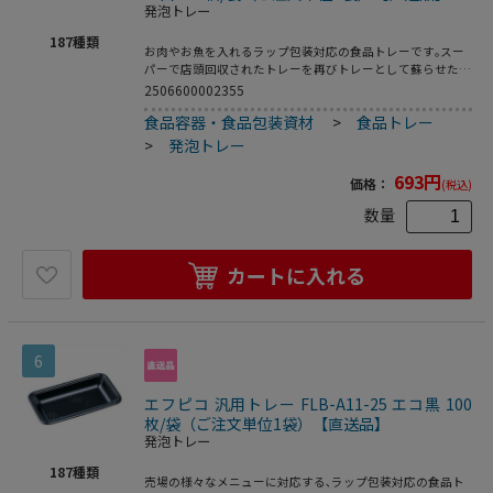
発泡トレー
187
種類
お肉やお魚を入れるラップ包装対応の食品トレーです｡スー
パーで店頭回収されたトレーを再びトレーとして蘇らせたリ
サイクルトレーです｡●電子レンジ使用不可●オーブン使用
2506600002355
不可●耐熱温度:80℃●入数:100枚
食品容器・食品包装資材
>
食品トレー
>
発泡トレー
693
円
価格：
(税込)
数量
カートに入れる
6
エフピコ 汎用トレー FLB-A11-25 エコ黒 100
枚/袋（ご注文単位1袋）【直送品】
発泡トレー
187
種類
売場の様々なメニューに対応する､ラップ包装対応の食品ト