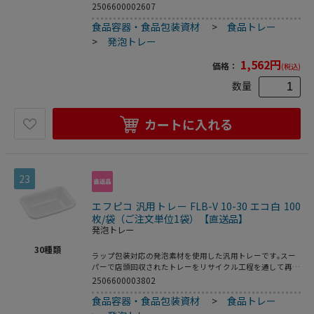
サイクルトレーです｡●電子レンジ使用不可●オーブン使用
2506600002607
不可●耐熱温度:80℃●入数:100枚
食品容器・食品包装資材
>
食品トレー
>
発泡トレー
1,562
円
価格：
(税込)
数量
カートに入れる
23
エフピコ 汎用トレー FLB-V 10-30 エコ白 100
枚/袋（ご注文単位1袋）【直送品】
発泡トレー
30
種類
ラップ包装対応の発泡素材を使用した汎用トレーです｡スー
パーで店頭回収されたトレーをリサイクル工程を通して再生
された原料を使用した環境対応商品です｡●電子レンジ使用
2506600003802
不可●耐熱温度:80℃●入数:100枚
食品容器・食品包装資材
>
食品トレー