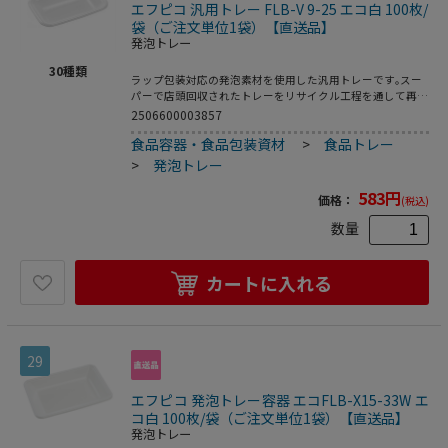
エフピコ 汎用トレー FLB-V 9-25 エコ白 100枚/
袋（ご注文単位1袋）【直送品】
発泡トレー
30
種類
ラップ包装対応の発泡素材を使用した汎用トレーです｡スー
パーで店頭回収されたトレーをリサイクル工程を通して再生
された原料を使用した環境対応商品です｡●電子レンジ使用
2506600003857
不可●耐熱温度:80℃●入数:100枚
食品容器・食品包装資材
>
食品トレー
>
発泡トレー
583
円
価格：
(税込)
数量
カートに入れる
29
エフピコ 発泡トレー容器 エコFLB-X15-33W エ
コ白 100枚/袋（ご注文単位1袋）【直送品】
発泡トレー