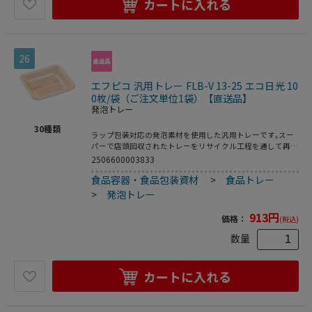
カートに入れる
26
エフピコ 汎用トレー FLB-V 13-25 エコ日光 10
0枚/袋（ご注文単位1袋）【直送品】
発泡トレー
30
種類
ラップ包装対応の発泡素材を使用した汎用トレーです｡スー
パーで店頭回収されたトレーをリサイクル工程を通して再生
された原料を使用した環境対応商品です｡●電子レンジ使用
2506600003833
不可●耐熱温度:80℃●入数:100枚
食品容器・食品包装資材
>
食品トレー
>
発泡トレー
913
円
価格：
(税込)
数量
カートに入れる