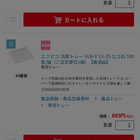
数量
カートに入れる
25
エフピコ 汎用トレー FLB-V 13-25 エコ白 100
枚/袋（ご注文単位1袋）【直送品】
発泡トレー
30
種類
ラップ包装対応の発泡素材を使用した汎用トレーです｡スー
パーで店頭回収されたトレーをリサイクル工程を通して再生
された原料を使用した環境対応商品です｡●電子レンジ使用
2506600003826
不可●耐熱温度:80℃●入数:100枚
食品容器・食品包装資材
>
食品トレー
>
発泡トレー
693
円
価格：
(税込)
数量