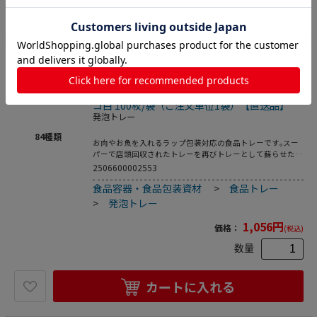
カートに入れる
18
エフピコ 発泡トレー容器 FLB-Y13-25（V） エ
コ白 100枚/袋（ご注文単位1袋）【直送品】
発泡トレー
84
種類
お肉やお魚を入れるラップ包装対応の食品トレーです｡スー
パーで店頭回収されたトレーを再びトレーとして蘇らせたリ
サイクルトレーです｡●電子レンジ使用不可●オーブン使用
2506600002553
不可●耐熱温度:80℃●入数:100枚
食品容器・食品包装資材
>
食品トレー
>
発泡トレー
1,056
円
価格：
(税込)
数量
カートに入れる