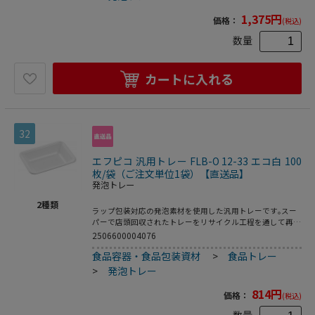
1,375
円
価格：
(税込)
数量
カートに入れる
32
エフピコ 汎用トレー FLB-O 12-33 エコ白 100
枚/袋（ご注文単位1袋）【直送品】
発泡トレー
2
種類
ラップ包装対応の発泡素材を使用した汎用トレーです｡スー
パーで店頭回収されたトレーをリサイクル工程を通して再生
された原料を使用した環境対応商品です｡●電子レンジ使用
2506600004076
不可●耐熱温度:80℃●入数:100枚
食品容器・食品包装資材
>
食品トレー
>
発泡トレー
814
円
価格：
(税込)