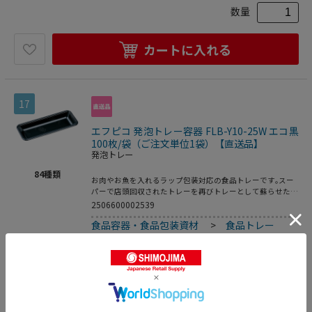
数量
カートに入れる
17
エフピコ 発泡トレー容器 FLB-Y10-25W エコ黒
100枚/袋（ご注文単位1袋）【直送品】
発泡トレー
84
種類
お肉やお魚を入れるラップ包装対応の食品トレーです｡スー
パーで店頭回収されたトレーを再びトレーとして蘇らせたリ
サイクルトレーです｡●電子レンジ使用不可●オーブン使用
2506600002539
不可●耐熱温度:80℃●入数:100枚
食品容器・食品包装資材
>
食品トレー
>
発泡トレー
1,760
円
価格：
(税込)
数量