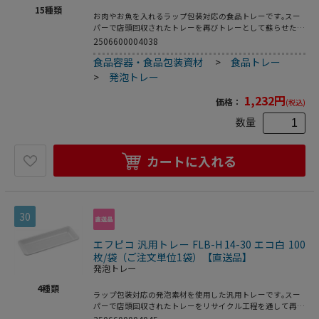
15
種類
お肉やお魚を入れるラップ包装対応の食品トレーです｡スー
パーで店頭回収されたトレーを再びトレーとして蘇らせたリ
サイクルトレーです｡●電子レンジ使用不可●オーブン使用
2506600004038
不可●耐熱温度:80℃●入数:100枚
食品容器・食品包装資材
>
食品トレー
>
発泡トレー
1,232
円
価格：
(税込)
数量
カートに入れる
30
エフピコ 汎用トレー FLB-H 14-30 エコ白 100
枚/袋（ご注文単位1袋）【直送品】
発泡トレー
4
種類
ラップ包装対応の発泡素材を使用した汎用トレーです｡スー
パーで店頭回収されたトレーをリサイクル工程を通して再生
された原料を使用した環境対応商品です｡●電子レンジ使用