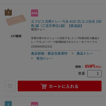
3
エフピコ 汎用トレー FLB-A10-25 エコ日光 100
枚/袋（ご注文単位1袋）【直送品】
発泡トレー
187
種類
売場の様々なメニューに対応する､ラップ包装対応の食品ト
レーです｡スーパーで店頭回収されたトレーをリサイクルし
再生された原料を使用｡●電子レンジ使用不可●耐熱温
2506600002331
度:80℃●入数:100枚
食品容器・食品包装資材
>
食品トレー
>
発泡トレー
858
円
価格：
(税込)
数量
カートに入れる
4