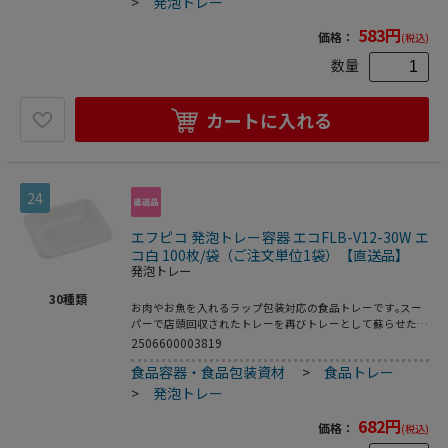
>
発泡トレー
583
円
価格：
(税込)
数量
カートに入れる
24
エフピコ 発泡トレー容器 エコFLB-V12-30W エ
コ白 100枚/袋（ご注文単位1袋）【直送品】
発泡トレー
30
種類
お肉やお魚を入れるラップ包装対応の食品トレーです｡スー
パーで店頭回収されたトレーを再びトレーとして蘇らせたリ
サイクルトレーです｡●電子レンジ使用不可●オーブン使用
2506600003819
不可●耐熱温度:80℃●入数:100枚
食品容器・食品包装資材
>
食品トレー
>
発泡トレー
682
円
価格：
(税込)