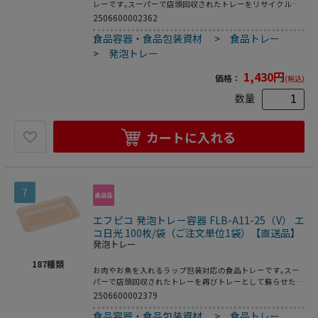
レーです｡スーパーで店頭回収されたトレーをリサイクルし
再生された原料を使用｡●電子レンジ使用不可●耐熱温
2506600002362
度:80℃●入数:100枚
食品容器・食品包装資材
>
食品トレー
>
発泡トレー
1,430
円
価格：
(税込)
数量
カートに入れる
7
エフピコ 発泡トレー容器 FLB-A11-25（V） エ
コ日光 100枚/袋（ご注文単位1袋）【直送品】
発泡トレー
187
種類
お肉やお魚を入れるラップ包装対応の食品トレーです｡スー
パーで店頭回収されたトレーを再びトレーとして蘇らせたリ
サイクルトレーです｡●電子レンジ使用不可●オーブン使用
2506600002379
不可●耐熱温度:80℃●入数:100枚
食品容器・食品包装資材
>
食品トレー