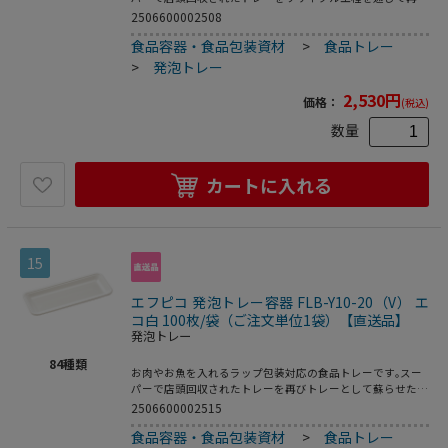
された原料を使用した環境対応商品です｡●電子レンジ使用
2506600002508
不可●耐熱温度:80℃●入数:100枚
食品容器・食品包装資材
>
食品トレー
>
発泡トレー
2,530
円
価格：
(税込)
数量
カートに入れる
15
エフピコ 発泡トレー容器 FLB-Y10-20（V） エ
コ白 100枚/袋（ご注文単位1袋）【直送品】
発泡トレー
84
種類
お肉やお魚を入れるラップ包装対応の食品トレーです｡スー
パーで店頭回収されたトレーを再びトレーとして蘇らせたリ
サイクルトレーです｡●電子レンジ使用不可●オーブン使用
2506600002515
不可●耐熱温度:80℃●入数:100枚
食品容器・食品包装資材
>
食品トレー