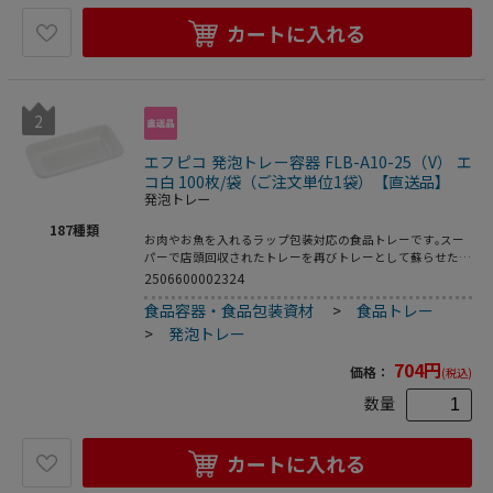
カートに入れる
2
エフピコ 発泡トレー容器 FLB-A10-25（V） エ
コ白 100枚/袋（ご注文単位1袋）【直送品】
発泡トレー
187
種類
お肉やお魚を入れるラップ包装対応の食品トレーです｡スー
パーで店頭回収されたトレーを再びトレーとして蘇らせたリ
サイクルトレーです｡●電子レンジ使用不可●オーブン使用
2506600002324
不可●耐熱温度:80℃●入数:100枚
食品容器・食品包装資材
>
食品トレー
>
発泡トレー
704
円
価格：
(税込)
数量
カートに入れる