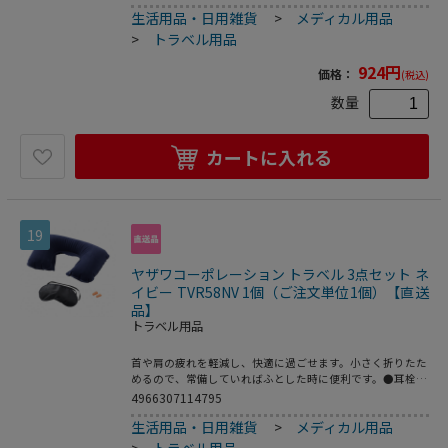
生活用品・日用雑貨
>
メディカル用品
>
トラベル用品
924
円
価格：
(税込)
数量
カートに入れる
19
ヤザワコーポレーション トラベル 3点セット ネ
イビー TVR58NV 1個（ご注文単位1個）【直送
品】
トラベル用品
首や肩の疲れを軽減し、快適に過ごせます。小さく折りたた
めるので、常備していればふとした時に便利です。●耳栓：
W15×H25×D10mm●本体重量：約60g●カラー：ネイビー
4966307114795
生活用品・日用雑貨
>
メディカル用品