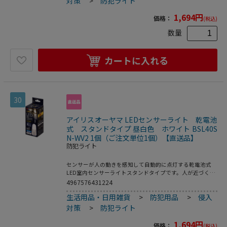
対策
>
防犯ライト
源：0．5W－LED×4個●全光束：ON：約40lm／AUTOHi：
約40lm／AUTOLo：約12lm●感知センサー：赤外線受動式
1,694
円
価格：
(税込)
センサー●明暗センサー：フォトセンサー●点灯保持時間：
ON常時点灯／AUTO約10秒（感知中は常時点灯）●点灯モ
数量
ード：OFF／ON／AUTOLo／AUTOHi●使用電池：単3形ア
ルカリ乾電池3本（別売）●電池寿命目安（1日10回／各10
秒点灯の場合）：ON約15時間／AUTOHi約12ヵ月／
カートに入れる
AUTOLo約24ヵ月●設置場所：屋内専用●保証期間：お買い
上げ日より1年間●センサー感知距離：約2．5mまで●取り
付けプレートサイズ：約φ91×H7mm●付属品：取り付けプ
レート×1個／ねじ×2本／釘×2本
30
アイリスオーヤマ LEDセンサーライト 乾電池
式 スタンドタイプ 昼白色 ホワイト BSL40S
N-WV2 1個（ご注文単位1個）【直送品】
防犯ライト
センサーが人の動きを感知して自動的に点灯する乾電池式
LED室内センサーライトスタンドタイプです。人が近づくと
ふわっと光るので階段・クローゼット・ベッドサイドなどの
4967576431224
明かり取りに最適です。乾電池式で電源や配線が不要なの
生活用品・日用雑貨
>
防犯用品
>
侵入
で、いろいろな場所（壁フック／収納式フック）に簡単に設
置できます。2段階の明るさ切り替えができます（Hi／
対策
>
防犯ライト
Lo）。●光源色：昼白色●光源：0．5W－LED×4個●全光
束：ON：約40lm／AUTOHi：約40lm／AUTOLo：約12lm●
1,694
円
価格：
(税込)