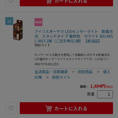
カートに入れる
AUTOLo約24ヵ月●設置場所：屋内専用●保証期間：お買い
上げ日より1年間●センサー感知距離：約2．5mまで●取り
付けプレートサイズ：約φ91×H7mm●付属品：取り付けプ
レート×1個／ねじ×2本／釘×2本
33
アイリスオーヤマ LEDセンサーライト 乾電池
式 スタンドタイプ 電球色 ホワイト BSL40S
L-WV2 1個（ご注文単位1個）【直送品】
防犯ライト
センサーが人の動きを感知して自動的に点灯する乾電池式
LED室内センサーライトスタンドタイプです。人が近づくと
ふわっと光るので階段・クローゼット・ベッドサイドなどの
4967576431255
明かり取りに最適です。乾電池式で電源や配線が不要なの
生活用品・日用雑貨
>
防犯用品
>
侵入
で、いろいろな場所（壁フック／収納式フック）に簡単に設
置できます。2段階の明るさ切り替えができます（Hi／
対策
>
防犯ライト
Lo）。●光源色：電球色●光源：0．5W－LED×4個●全光
束：ON：約40lm／AUTOHi：約40lm／AUTOLo：約12lm●
1,694
円
価格：
(税込)
感知センサー：赤外線受動式センサー●明暗センサー：フォ
トセンサー●点灯保持時間：ON常時点灯／AUTO約10秒
数量
（感知中は常時点灯）●点灯モード：OFF／ON／AUTOLo
／AUTOHi●使用電池：単3形アルカリ乾電池3本（別売）●
電池寿命目安（1日10回／各10秒点灯の場合）：ON約15時
カートに入れる
間／AUTOHi約12ヵ月／AUTOLo約24ヵ月●設置場所：屋内
専用●保証期間：お買い上げ日より1年間●センサー感知距
離：約2．5mまで●付属品／カートリッジ（電池用）