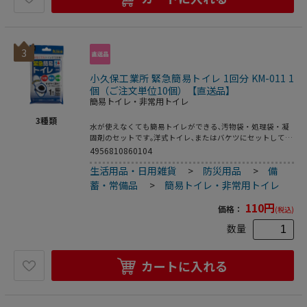
3
小久保工業所 緊急簡易トイレ 1回分 KM-011 1
個（ご注文単位10個）【直送品】
簡易トイレ・非常用トイレ
3
種類
水が使えなくても簡易トイレができる､汚物袋・処理袋・凝
固剤のセットです｡洋式トイレ､またはバケツにセットして使
います｡消臭効果のある凝固剤で､便や尿をすばやくゼリー状
4956810860104
に固め､ニオイを閉じ込めます｡厚めの汚物袋と処理袋で二重
生活用品・日用雑貨
>
防災用品
>
備
にしっかり包めます｡ニオイ漏れを気にせず､安心してお使い
いただけます｡●入数:1セット(1回分)
蓄・常備品
>
簡易トイレ・非常用トイレ
110
円
価格：
(税込)
数量
カートに入れる