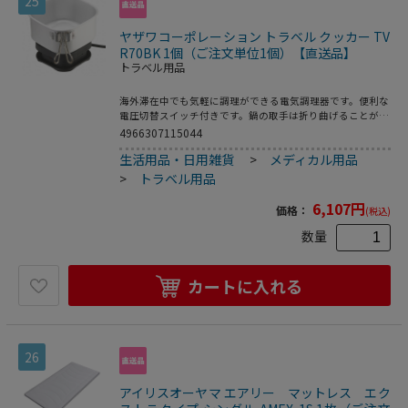
25
ヤザワコーポレーション トラベル クッカー TV
R70BK 1個（ご注文単位1個）【直送品】
トラベル用品
海外滞在中でも気軽に調理ができる電気調理器です。便利な
電圧切替スイッチ付きです。鍋の取手は折り曲げることがで
きるので、専用ポーチにコンパクトに収納できます。専用の
4966307115044
どんぶりとスプーンフォーク付きで食器がなくても安心で
生活用品・日用雑貨
>
メディカル用品
す。●定格電圧：100V~130V/220V~240V●周波数：
50Hz/60Hz●消費電力：100~130V：250W/220~240V：
>
トラベル用品
320~360W●安全装置：温度過昇防止機能(自動復帰式) 温度
ヒューズ●満水容量：約1.3L●コード長：約1m(取り外し不
6,107
円
価格：
(税込)
可)●付属品：どんぶり、ふた、スプーン&フォーク、不織布
収納袋●本体質量：約1000g●カラー：ブラック
数量
カートに入れる
26
アイリスオーヤマ エアリー マットレス エク