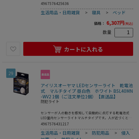
う時すぐ使えます。肌触りがよい表面加工と、厚さ22cmの
4967576425636
ボリュームで固い床でも底付き感を感じずに眠れます。空気
生活用品・日用雑貨
>
寝具
>
ベッド
栓が2箇所に分かれており、2人で寝ても振動が伝わにくい
仕様です。専用ポンプ付きで女性でも簡単に膨らませること
6,307
円
ができます。（押しても引いても空気が入るダブルアクショ
価格：
(税込)
ンタイプです）●耐荷重：約180kg
数量
カートに入れる
29
アイリスオーヤマ LEDセンサーライト 乾電池
式 マルチタイプ 昼白色 ホワイト BSL40MN
-WV2 1個（ご注文単位1個）【直送品】
防犯ライト
センサーが人の動きを感知して自動的に点灯する乾電池式
LED室内センサーライトマルチタイプです。人が近づくとふ
わっと光るので納戸・廊下・クローゼット・玄関・物置など
4967576431217
の明かり取りに最適です。乾電池式で電源や配線が不要なの
生活用品・日用雑貨
>
防犯用品
>
侵入
で、いろいろな場所に簡単に設置できます。2段階の明るさ
切り替えができます（Hi／Lo）。●光源色：昼白色●光