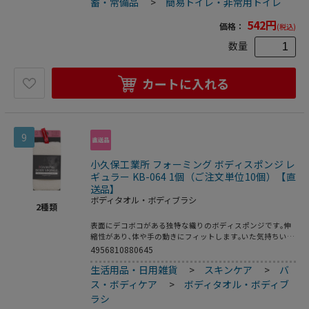
蓄・常備品
>
簡易トイレ・非常用トイレ
542
円
価格：
(税込)
数量
カートに入れる
9
小久保工業所 フォーミング ボディスポンジ レ
ギュラー KB-064 1個（ご注文単位10個）【直
送品】
ボディタオル・ボディブラシ
2
種類
表面にデコボコがある独特な織りのボディスポンジです｡伸
縮性があり､体や手の動きにフィットします｡いた気持ちいい
くらいの肌触りで､心地よいシャリ感があります｡豊かな泡立
4956810880645
ちで体をしっかり洗えます｡フックに掛けて保管するのに便
生活用品・日用雑貨
>
スキンケア
>
バ
利な赤いリボン付き｡
ス・ボディケア
>
ボディタオル・ボディブ
ラシ