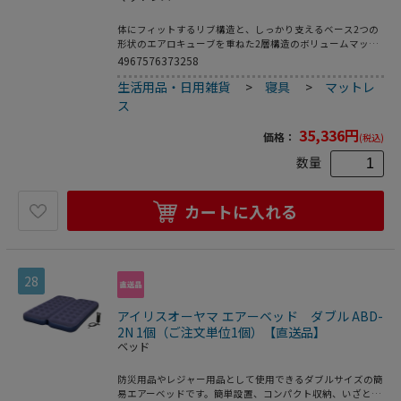
体にフィットするリブ構造と、しっかり支えるベース2つの
形状のエアロキューブを重ねた2層構造のボリュームマット
レスです。中材のエアロキューブをリブ構造にすることで、
4967576373258
高い通気性と体圧分散性が実現しました。表は肌触りのよい
生活用品・日用雑貨
>
寝具
>
マットレ
ニット生地、裏は通気性のよいメッシュ生地で包み込んでい
ます。冬はニット面、夏はメッシュ面を使うことで1年中快
ス
適にご使用いただけます。コンパクトに収納できる三つ折り
タイプです。ベッドはもちろん床の上に、1枚でお使いいた
35,336
円
価格：
(税込)
だけます。●目付け：約ニット生地200g／メッシュ生地
160g
数量
カートに入れる
28
アイリスオーヤマ エアーベッド ダブル ABD-
2N 1個（ご注文単位1個）【直送品】
ベッド
防災用品やレジャー用品として使用できるダブルサイズの簡
易エアーベッドです。簡単設置、コンパクト収納、いざとい