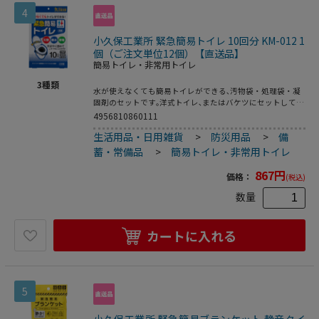
4
小久保工業所 緊急簡易トイレ 10回分 KM-012 1
個（ご注文単位12個）【直送品】
簡易トイレ・非常用トイレ
3
種類
水が使えなくても簡易トイレができる､汚物袋・処理袋・凝
固剤のセットです｡洋式トイレ､またはバケツにセットして使
います｡消臭効果のある凝固剤で､便や尿をすばやくゼリー状
4956810860111
に固め､ニオイを閉じ込めます｡厚めの汚物袋と処理袋で二重
生活用品・日用雑貨
>
防災用品
>
備
にしっかり包めます｡ニオイ漏れを気にせず､安心してお使い
いただけます｡●入数:10セット(10回分)
蓄・常備品
>
簡易トイレ・非常用トイレ
867
円
価格：
(税込)
数量
カートに入れる
5