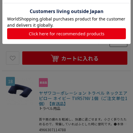
コードを外すことが可能です。霧吹き機能付き。●消費電
力：100V~240V：25W●温度：170度(温度調節機能なし)●
4966307114757
電源プラグ：Aタイプ●本体重量：約185g●カラー：ホワイ
生活用品・日用雑貨
>
メディカル用品
ト
>
トラベル用品
2,810
円
価格：
(税込)
数量
カートに入れる
18
ヤザワコーポレーション トラベル ネックエア
ピロー ネイビー TVR57NV 1個（ご注文単位1
個）【直送品】
トラベル用品
首や肩の疲れを軽減し、快適に過ごせます。小さく折りたた
めるので、常備していればふとした時に便利です。●本体重
量：約50g●カラー：ネイビー
4966307114788