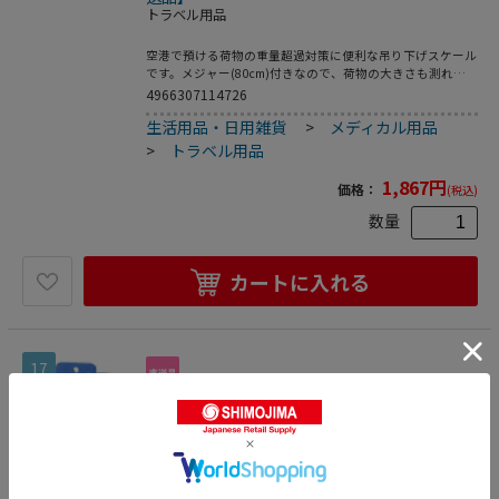
トラベル用品
空港で預ける荷物の重量超過対策に便利な吊り下げスケール
です。メジャー(80cm)付きなので、荷物の大きさも測れま
す。コンパクトサイズなので、鞄の中で邪魔になりません。
4966307114726
●使用電池：単4形乾電池×2本(別売)●電池寿命：1日5回の
生活用品・日用雑貨
>
メディカル用品
使用で約1年●計量範囲：約3~40kgまで●誤差：10kgまで
±300g /10kgを超えて ±500g(日本での計量の場合)●質量：
>
トラベル用品
約150g(乾電池含まず)●カラー：ホワイト
1,867
円
価格：
(税込)
数量
カートに入れる
17
ヤザワコーポレーション トラベル アイロン TV
R54WH 1個（ご注文単位1個）【直送品】
トラベル用品
手のひらに乗るほど小さくて軽い旅行用アイロン。本体から