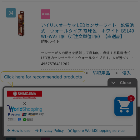
34
アイリスオーヤマ LEDセンサーライト 乾電池
式 ウォールタイプ 電球色 ホワイト BSL40
WL-WV2 1個（ご注文単位1個）【直送品】
防犯ライト
センサーが人の動きを感知して自動的に点灯する乾電池式
LED室内センサーライトウォールタイプです。人が近づくと
ふわっと光るので階段・廊下・物置・玄関・クローゼットな
4967576431262
どの明かり取りに最適です。乾電池式で電源や配線が不要な
生活用品・日用雑貨
>
防犯用品
>
侵入
ので、いろいろな場所に簡単に設置できます。2段階の明る
さ切り替えができます（Hi／Lo）。●光源色：電球色●光
対策
>
防犯ライト
源：0．5W－LED×4個●全光束：ON：約40lm／AUTOHi：
約40lm／AUTOLo：約12lm●感知センサー：赤外線受動式
1,694
円
価格：
(税込)
センサー●明暗センサー：フォトセンサー●点灯保持時間：
ON常時点灯／AUTO約10秒（感知中は常時点灯）●点灯モ
数量
ード：OFF／ON／AUTOLo／AUTOHi●使用電池：単3形ア
ルカリ乾電池3本（別売）●電池寿命目安（1日10回／各10
秒点灯の場合）：ON約15時間／AUTOHi約12ヵ月／
当サイトはクッキー（Cookie）を使用しています。Cookieの使用に同意いた
カートに入れる
AUTOLo約24ヵ月●設置場所：屋内専用●保証期間：お買い
だける場合は「OK」をクリックしてください。
上げ日より1年間●センサー感知距離：約2．5mまで●取り
付けプレートサイズ：約W170×D39×H7mm●付属品：取
OK
り付けプレート×1個／ねじ×2本／釘×2本