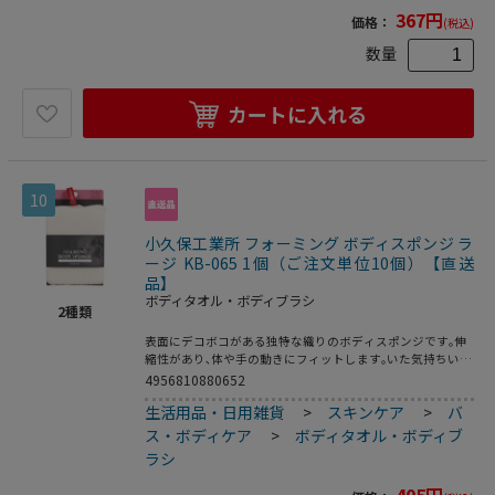
367
円
価格：
(税込)
数量
カートに入れる
10
小久保工業所 フォーミング ボディスポンジ ラ
ージ KB-065 1個（ご注文単位10個）【直送
品】
ボディタオル・ボディブラシ
2
種類
表面にデコボコがある独特な織りのボディスポンジです｡伸
縮性があり､体や手の動きにフィットします｡いた気持ちいい
くらいの肌触りで､心地よいシャリ感があります｡豊かな泡立
4956810880652
ちで体をしっかり洗えます｡フックに掛けて保管するのに便
生活用品・日用雑貨
>
スキンケア
>
バ
利な赤いリボン付き｡
ス・ボディケア
>
ボディタオル・ボディブ
ラシ