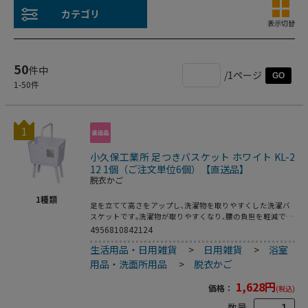
カテゴリ
表示切替
50
件中
/1ページ
GO
1
-
50
件
1
小久保工業所 足つきバスケット ホワイト KL-2
12 1個（ご注文単位6個）【直送品】
脱衣かご
1
種類
足を立てて高さをアップし､洗濯物を取りやすくした洗濯バ
スケットです｡洗濯物が取りやすくなり､腰の負担を軽減でき
て洗濯物干しがラクになります｡すばやく取れるので時短に
4956810842124
もなります｡シングルのハンドルと､両サイドに指穴が付いて
生活用品・日用雑貨
>
日用雑貨
>
浴室
いて､片手でも両手でも持ち運べます｡洗濯カゴとしてだけで
なく､散らかりがちなおもちゃの収納や､5kgまでの布類や小
用品・洗面所用品
>
脱衣かご
物などの整理カゴ､アウトドア活動時の物入れなどにも使用
できます｡●耐荷重:約5kg●重量:2kg
1,628
円
価格：
(税込)
数量