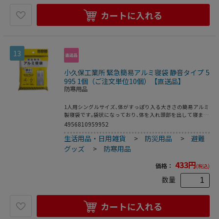
カートに入れる
13
小久保工業所 緊急簡易アルミ寝袋 静音タイプ 5
995 1個（ご注文単位10個）【直送品】
防寒用品
1人用シングルサイズ､体がすっぽり入る大きさの簡易アルミ
製寝袋です｡袋状になっており､体を入れ頭部を出して寝ま
す｡地震､水害などの災害による緊急避難時や､アウトドア､レ
4956810959952
ジャーに｡カシャカシャ音が少ない安心の静音設計｡避難先で
生活用品・日用雑貨
>
防災用品
>
避難
も周囲に気兼ねなく眠れます｡アルミの保温効果で温かく､急
な冷え込みにも安心です｡毛布などと併用すると保温力がア
グッズ
>
防寒用品
ップします｡寝袋の四辺に黄色いテープ付き｡使用時の目印に
なります｡保管・携帯に便利なコンパクトサイズ｡
433
円
価格：
(税込)
数量
カートに入れる