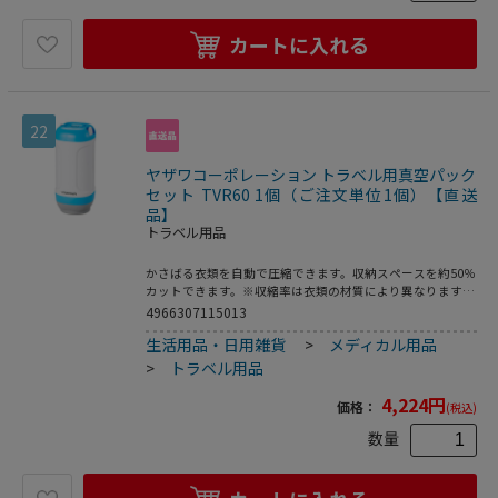
カートに入れる
22
ヤザワコーポレーション トラベル用真空パック
セット TVR60 1個（ご注文単位1個）【直送
品】
トラベル用品
かさばる衣類を自動で圧縮できます。収納スペースを約50％
カットできます。※収縮率は衣類の材質により異なります。
電池式なので持ち運びにも便利です。●電源：単3形乾電池
4966307115013
×3本(別売り)●電池寿命：約50回 ※Mサイズパックをご利
生活用品・日用雑貨
>
メディカル用品
用の場合。電池や使用状況により異なります。●吸引時間の
目安：Mサイズ：2~3分/Lサイズ：3~4分※衣類の材質、量に
>
トラベル用品
よって異なります。●付属品：Mサイズパック×2枚、Lサイ
ズパック×2枚●本体重量：約142g(電池を除く)
4,224
円
価格：
(税込)
数量