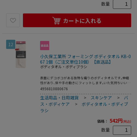
数量
カートに入れる
12
小久保工業所 フォーミング ボディタオル KB-0
67 1個（ご注文単位10個）【直送品】
ボディタオル・ボディブラシ
表面にデコボコがある独特な織りのボディタオルです｡伸縮
性があり､体や手の動きにフィットします｡いた気持ちいいく
らいの肌触りで､心地よいシャリ感があります｡豊かな泡立ち
4956810880676
で体をしっかり洗えます｡表面に凸凹があるハードタイプ｡両
生活用品・日用雑貨
>
スキンケア
>
バ
端にひもがあり､背中を洗いやすくなっています｡フックに掛
けて保管するのに便利な赤いリボン付き｡
ス・ボディケア
>
ボディタオル・ボディブ
ラシ
542
円
価格：
(税込)
数量