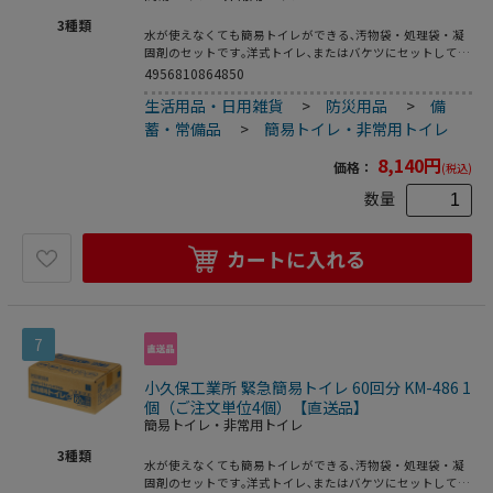
3
種類
水が使えなくても簡易トイレができる､汚物袋・処理袋・凝
固剤のセットです｡洋式トイレ､またはバケツにセットして使
います｡消臭効果のある凝固剤で､便や尿をすばやくゼリー状
4956810864850
に固め､ニオイを閉じ込めます｡厚めの汚物袋と処理袋で二重
生活用品・日用雑貨
>
防災用品
>
備
にしっかり包めます｡ニオイ漏れを気にせず､安心してお使い
いただけます｡●入数:100セット(100回分)
蓄・常備品
>
簡易トイレ・非常用トイレ
8,140
円
価格：
(税込)
数量
カートに入れる
7
小久保工業所 緊急簡易トイレ 60回分 KM-486 1
個（ご注文単位4個）【直送品】
簡易トイレ・非常用トイレ
3
種類
水が使えなくても簡易トイレができる､汚物袋・処理袋・凝
固剤のセットです｡洋式トイレ､またはバケツにセットして使