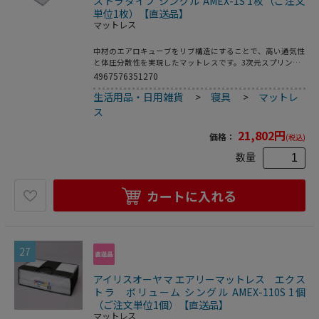
ストラタイプ シングル AMEX-1S 1枚（ご注文
単位1枚）【直送品】
マットレス
中材のエアロキューブをリブ構造にすることで、高い通気性
と体圧分散性を実現したマットレスです。3次元スプリング
構造のエアロキューブが身体の凹凸に合わせてフィットしま
4967576351270
す。荷重の集中を防ぎ、優れた体圧分散性で正しい寝姿勢を
生活用品・日用雑貨
>
寝具
>
マットレ
保ちます。リバーシブル仕様で冬はニット面、夏はメッシュ
面を使うことで1年中快適にお使いいただけます。つなぎ目
ス
がない一枚タイプです。ベッドや床に敷き1枚でもお使いい
ただけます。使用しないときは丸めてコンパクトに収納でき
21,802
円
価格：
(税込)
ます。●ゴムバンド2本付き●丸洗い可能・カバーと詰め物
は取り外して洗えます。（カバーは手洗い、中袋は洗濯機洗
数量
い、中材は水洗い可能です。）●材質：【カバー】表（ニッ
ト生地）：ポリエステル100％、中綿：ポリエステル
100％、裏（メッシュ生地）：ポリエステル100％【詰め
カートに入れる
物】中材：合成繊維（ポリエーテルエステルエラストマ
ー）、中袋：ポリエステル100％●目付け：【カバー】表
（ニット生地）：約200g／m2、裏（メッシュ生地）：約
160g／m2●収納時サイズ：直径約370×960mm（※参考サ
イズ。巻き方によって異なります。）●付属品：収納用ゴム
27
バンド2本
アイリスオーヤマ エアリーマットレス エクス
トラ ボリューム シングル AMEX-110S 1個
（ご注文単位1個）【直送品】
マットレス