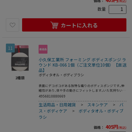
405
円
価格：
(税込)
数量
カートに入れる
11
小久保工業所 フォーミング ボディスポンジ ラ
ウンド KB-066 1個（ご注文単位10個）【直送
品】
ボディタオル・ボディブラシ
2
種類
表面にデコボコがある独特な織りのボディスポンジです｡伸
縮性があり､体や手の動きにフィットします｡いた気持ちいい
くらいの肌触りで､心地よいシャリ感があります｡豊かな泡立
4956810880669
ちで体をしっかり洗えます｡手を入れて持ちやすいバンドが
生活用品・日用雑貨
>
スキンケア
>
バ
付いています｡フックに掛けて保管するのに便利な赤いリボ
ン付き｡
ス・ボディケア
>
ボディタオル・ボディブ
ラシ
405
円
価格：
(税込)