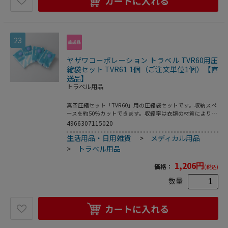
カートに入れる
23
ヤザワコーポレーション トラベル TVR60用圧
縮袋セット TVR61 1個（ご注文単位1個）【直
送品】
トラベル用品
真空圧縮セット「TVR60」用の圧縮袋セットです。収納スペ
ースを約50％カットできます。収縮率は衣類の材質により異
なります。本製品をご使用するためには、「TVR60」のご購
4966307115020
入が必要です。●数量：Mサイズパック×2枚/Lサイズパッ
生活用品・日用雑貨
>
メディカル用品
ク×2枚●吸引目安：Mサイズ：2~3分/Lサイズ：3~4分※衣
類の材質、量によって異なります。●本体重量：Mサイズ約
>
トラベル用品
60g(1枚)/Lサイズ：約80g(1枚)
1,206
円
価格：
(税込)
数量
カートに入れる