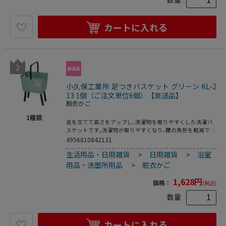
カートに入れる
2
小久保工業所 足つきバスケット グリーン KL-2
13 1個（ご注文単位6個）【直送品】
脱衣かご
1
種類
足を立てて高さをアップし､洗濯物を取りやすくした洗濯バ
スケットです｡洗濯物が取りやすくなり､腰の負担を軽減でき
て洗濯物干しがラクになります｡すばやく取れるので時短に
4956810842131
もなります｡シングルのハンドルと､両サイドに指穴が付いて
生活用品・日用雑貨
>
日用雑貨
>
浴室
いて､片手でも両手でも持ち運べます｡洗濯カゴとしてだけで
なく､散らかりがちなおもちゃの収納や､5kgまでの布類や小
用品・洗面所用品
>
脱衣かご
物などの整理カゴ､アウトドア活動時の物入れなどにも使用
できます｡●耐荷重:約5kg●重量:2kg
1,628
円
価格：
(税込)
数量
カートに入れる