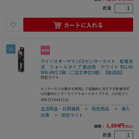
感知センサー：赤外線受動式センサー●明暗センサー：フォ
トセンサー●点灯保持時間：ON常時点灯／AUTO約10秒
数量
（感知中は常時点灯）●点灯モード：OFF／ON／AUTOLo
／AUTOHi●使用電池：単3形アルカリ乾電池3本（別売）●
電池寿命目安（1日10回／各10秒点灯の場合）：ON約15時
カートに入れる
間／AUTOHi約12ヵ月／AUTOLo約24ヵ月●設置場所：屋内
専用●保証期間：お買い上げ日より1年間●センサー感知距
離：約2．5mまで●付属品／カートリッジ（電池用）
31
アイリスオーヤマ LEDセンサーライト 乾電池
式 ウォールタイプ 昼白色 ホワイト BSL40
WN-WV2 1個（ご注文単位1個）【直送品】
防犯ライト
センサーが人の動きを感知して自動的に点灯する乾電池式
LED室内センサーライトウォールタイプです。人が近づくと
ふわっと光るので階段・廊下・物置・玄関・クローゼットな
4967576431231
どの明かり取りに最適です。乾電池式で電源や配線が不要な
生活用品・日用雑貨
>
防犯用品
>
侵入
ので、いろいろな場所に簡単に設置できます。2段階の明る
さ切り替えができます（Hi／Lo）。●光源色：昼白色●光
対策
>
防犯ライト
源：0．5W－LED×4個●全光束：ON：約40lm／AUTOHi：
約40lm／AUTOLo：約12lm●感知センサー：赤外線受動式
1,694
円
価格：
(税込)
センサー●明暗センサー：フォトセンサー●点灯保持時間：
ON常時点灯／AUTO約10秒（感知中は常時点灯）●点灯モ
数量
ード：OFF／ON／AUTOLo／AUTOHi●使用電池：単3形ア