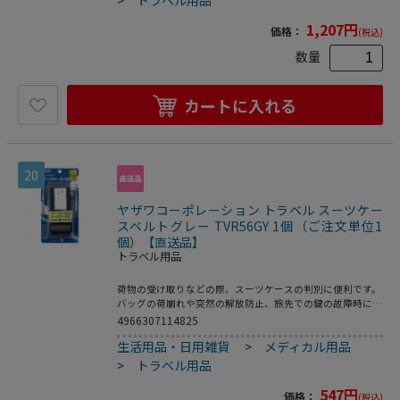
>
トラベル用品
1,207
円
価格：
(税込)
数量
カートに入れる
20
ヤザワコーポレーション トラベル スーツケー
スベルトグレー TVR56GY 1個（ご注文単位1
個）【直送品】
トラベル用品
荷物の受け取りなどの際、スーツケースの判別に便利です。
バッグの荷崩れや突然の解放防止、旅先での鍵の故障時に便
利です。着脱が簡単なワンタッチ式バックル仕様です。●本
4966307114825
体重量：約94g●カラー：グレー
生活用品・日用雑貨
>
メディカル用品
>
トラベル用品
547
円
価格：
(税込)