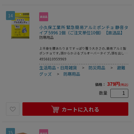
14
小久保工業所 緊急簡易アルミポンチョ 静音タ
イプ 5996 1個（ご注文単位10個）【直送品】
防寒用品
上半身を腰あたりまですっぽり覆う大きさの､簡易アルミ製
ポンチョです｡頭からかぶるプルオーバータイプ｡頭を出して
フードをかぶります｡両袖口から手を出します｡袖口は約
4956810959969
40cm開いていて､着用したまま両手を使えます｡その下の脇
生活用品・日用雑貨
>
防災用品
>
避難
の部分は接合されています｡前は開いていません｡地震､水害
などの災害による緊急避難時や､アウトドア､レジャーに｡カ
グッズ
>
防寒用品
シャカシャ音が少ない安心の静音設計｡避難先でも周囲に気
兼ねなく使えます｡アルミの保温効果で温かく､急な冷え込み
379
円
価格：
(税込)
にも安心です｡毛布などと併用すると保温力がアップします｡
保管・携帯に便利なコンパクトサイズ｡
数量
カートに入れる
15