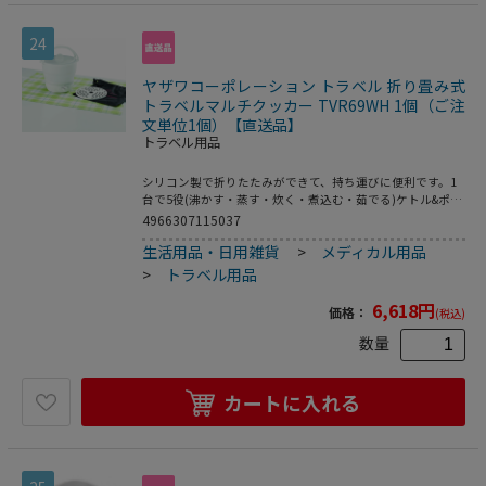
24
ヤザワコーポレーション トラベル 折り畳み式
トラベルマルチクッカー TVR69WH 1個（ご注
文単位1個）【直送品】
トラベル用品
シリコン製で折りたたみができて、持ち運びに便利です。1
台で5役(沸かす・蒸す・炊く・煮込む・茹でる)ケトル&ポッ
トです。●定格電圧：100V~120V/220V~240V●消費電力：
4966307115037
100~120V：500~720W/220~240V：600~720W●周波数：
生活用品・日用雑貨
>
メディカル用品
50Hz/60Hz●満水容量：920ml●付属品：ふた・蒸し器・電
源コードプラグ(約75cm Aプラグ)・専用ポーチ●コード長：
>
トラベル用品
0.75m●本体重量：約660g(付属品を含む)
6,618
円
価格：
(税込)
数量
カートに入れる