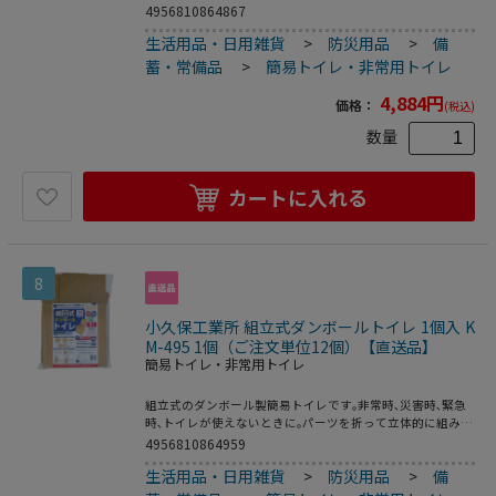
います｡消臭効果のある凝固剤で､便や尿をすばやくゼリー状
4956810864867
に固め､ニオイを閉じ込めます｡厚めの汚物袋と処理袋で二重
生活用品・日用雑貨
>
防災用品
>
備
にしっかり包めます｡ニオイ漏れを気にせず､安心してお使い
いただけます｡●入数:60セット(60回分)
蓄・常備品
>
簡易トイレ・非常用トイレ
4,884
円
価格：
(税込)
数量
カートに入れる
8
小久保工業所 組立式ダンボールトイレ 1個入 K
M-495 1個（ご注文単位12個）【直送品】
簡易トイレ・非常用トイレ
組立式のダンボール製簡易トイレです｡非常時､災害時､緊急
時､トイレが使えないときに｡パーツを折って立体的に組み合
わせるだけの簡単組み立て｡ハサミ・カッター・テープなど
4956810864959
は不要です｡※体重100kgまでの方にご使用いただけます｡※
生活用品・日用雑貨
>
防災用品
>
備
汚物袋・処理袋・凝固剤等は付属しません｡●パーツ構成:外
箱/内箱/底板/便座/フタ