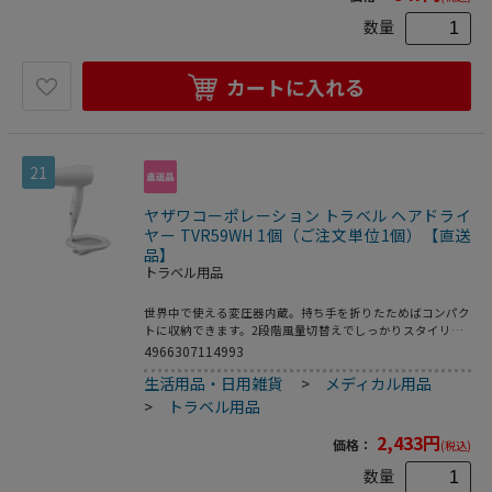
数量
カートに入れる
21
ヤザワコーポレーション トラベル ヘアドライ
ヤー TVR59WH 1個（ご注文単位1個）【直送
品】
トラベル用品
世界中で使える変圧器内蔵。持ち手を折りたためばコンパク
トに収納できます。2段階風量切替えでしっかりスタイリン
グ。耐トラッキングプラグ採用。●定格電圧：
4966307114993
100~120V/220V~240V●周波数：50Hz/60Hz●消費電力：
生活用品・日用雑貨
>
メディカル用品
100~120V：800W/220~240V：1200W●コード取り外し不可
●電源プラグ：Aタイプ●質量：約385g●カラー：ホワイト
>
トラベル用品
2,433
円
価格：
(税込)
数量