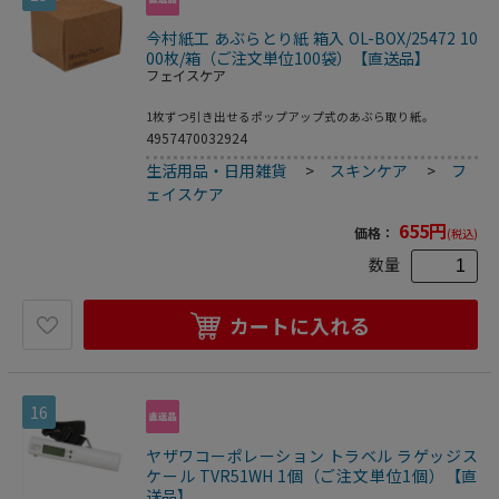
今村紙工 あぶらとり紙 箱入 OL-BOX/25472 10
00枚/箱（ご注文単位100袋）【直送品】
フェイスケア
1枚ずつ引き出せるポップアップ式のあぶら取り紙。
4957470032924
生活用品・日用雑貨
>
スキンケア
>
フ
ェイスケア
655
円
価格：
(税込)
数量
カートに入れる
16
ヤザワコーポレーション トラベル ラゲッジス
ケール TVR51WH 1個（ご注文単位1個）【直
送品】