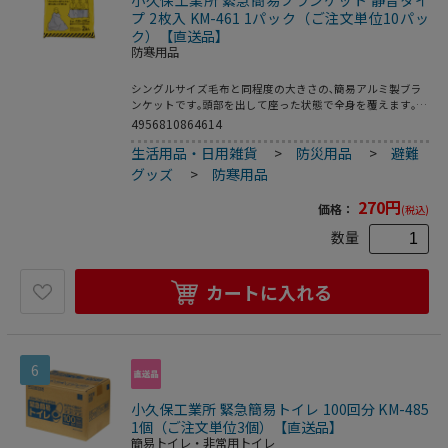
小久保工業所 緊急簡易ブランケット 静音タイ
プ 2枚入 KM-461 1パック（ご注文単位10パッ
ク）【直送品】
防寒用品
シングルサイズ毛布と同程度の大きさの､簡易アルミ製ブラ
ンケットです｡頭部を出して座った状態で全身を覆えます｡地
震､水害などの災害による緊急避難時や､アウトドア､レジャ
4956810864614
ーに｡外でトイレや着替えをするときに､視線を遮る目隠しと
生活用品・日用雑貨
>
防災用品
>
避難
しても使えます｡カシャカシャ音が少ない安心の静音設計｡避
難先でも周囲に気兼ねなく眠れます｡アルミの保温効果で温
グッズ
>
防寒用品
かく､急な冷え込みにも安心です｡保管・携帯に便利なコンパ
クトサイズ｡●入数:2枚
270
円
価格：
(税込)
数量
カートに入れる
6
小久保工業所 緊急簡易トイレ 100回分 KM-485
1個（ご注文単位3個）【直送品】
簡易トイレ・非常用トイレ