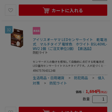
ルカリ乾電池3本（別売）●電池寿命目安（1日10回／各10
秒点灯の場合）：ON約15時間／AUTOHi約12ヵ月／
カートに入れる
AUTOLo約24ヵ月●設置場所：屋内専用●保証期間：お買い
上げ日より1年間●センサー感知距離：約2．5mまで●取り
付けプレートサイズ：約W170×D39×H7mm●付属品：取
り付けプレート×1個／ねじ×2本／釘×2本
32
アイリスオーヤマ LEDセンサーライト 乾電池
式 マルチタイプ 電球色 ホワイト BSL40ML-
WV2 1個（ご注文単位1個）【直送品】
防犯ライト
センサーが人の動きを感知して自動的に点灯する乾電池式
LED室内センサーライトマルチタイプです。人が近づくとふ
わっと光るので納戸・廊下・クローゼット・玄関・物置など
4967576431248
の明かり取りに最適です。乾電池式で電源や配線が不要なの
生活用品・日用雑貨
>
防犯用品
>
侵入
で、いろいろな場所に簡単に設置できます。2段階の明るさ
切り替えができます（Hi／Lo）。●光源色：電球色●光
対策
>
防犯ライト
源：0．5W－LED×4個●全光束：ON：約40lm／AUTOHi：
約40lm／AUTOLo：約12lm●感知センサー：赤外線受動式
1,694
円
価格：
(税込)
センサー●明暗センサー：フォトセンサー●点灯保持時間：
ON常時点灯／AUTO約10秒（感知中は常時点灯）●点灯モ
数量
ード：OFF／ON／AUTOLo／AUTOHi●使用電池：単3形ア
ルカリ乾電池3本（別売）●電池寿命目安（1日10回／各10
秒点灯の場合）：ON約15時間／AUTOHi約12ヵ月／