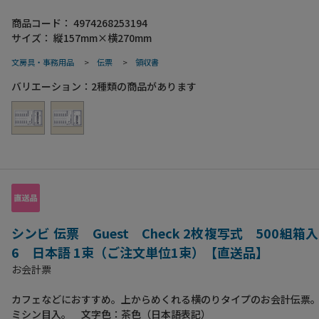
商品コード：
4974268253194
サイズ：
縦157mm×横270mm
文房具・事務用品
>
伝票
>
領収書
バリエーション：
2
種類の商品があります
シンビ 伝票 Guest Check 2枚複写式 500組箱入
6 日本語 1束（ご注文単位1束）【直送品】
お会計票
カフェなどにおすすめ。上からめくれる横のりタイプのお会計伝票。
ミシン目入。 文字色：茶色（日本語表記）