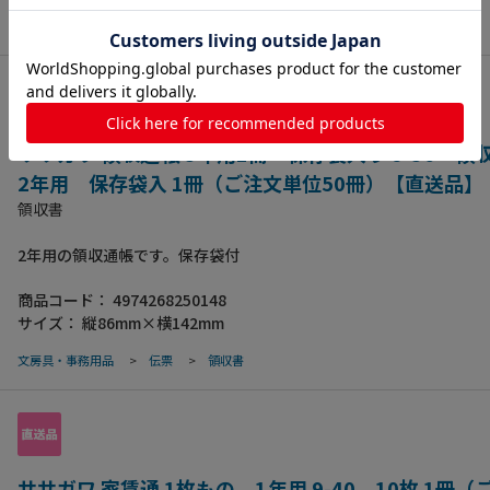
ササガワ 領収通帳 3年用1冊 保存袋入り 9-36 
2年用 保存袋入 1冊（ご注文単位50冊）【直送品】
領収書
2年用の領収通帳です。保存袋付
商品コード：
4974268250148
サイズ：
縦86mm×横142mm
文房具・事務用品
>
伝票
>
領収書
ササガワ 家賃通 1枚もの 1年用 9-40 10枚 1冊