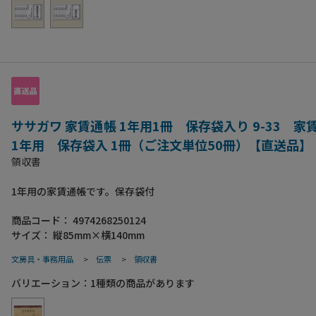
ササガワ 家賃通帳 1年用1冊 保存袋入り 9-33 
1年用 保存袋入 1冊（ご注文単位50冊）【直送品】
領収書
1年用の家賃通帳です。保存袋付
商品コード：
4974268250124
サイズ：
縦85mm×横140mm
文房具・事務用品
>
伝票
>
領収書
バリエーション：
1
種類の商品があります