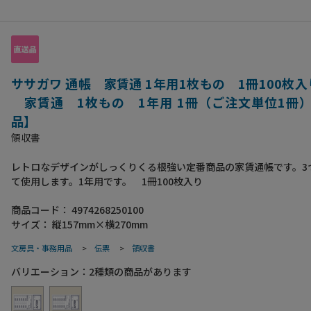
ササガワ 通帳 家賃通 1年用1枚もの 1冊100枚入り 
家賃通 1枚もの 1年用 1冊（ご注文単位1冊
品】
領収書
レトロなデザインがしっくりくる根強い定番商品の家賃通帳です。3
て使用します。1年用です。 1冊100枚入り
商品コード：
4974268250100
サイズ：
縦157mm×横270mm
文房具・事務用品
>
伝票
>
領収書
バリエーション：
2
種類の商品があります