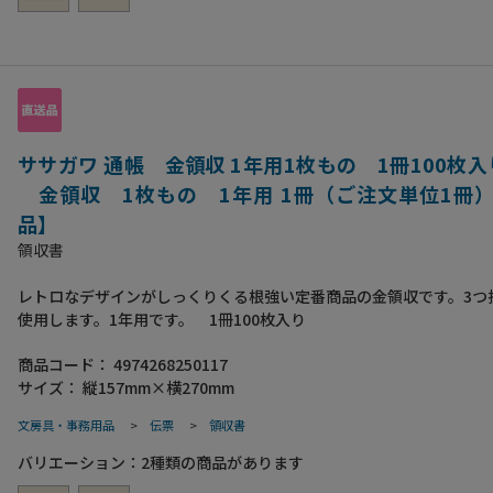
ササガワ 通帳 金領収 1年用1枚もの 1冊100枚入り 
金領収 1枚もの 1年用 1冊（ご注文単位1冊
品】
領収書
レトロなデザインがしっくりくる根強い定番商品の金領収です。3つ
使用します。1年用です。 1冊100枚入り
商品コード：
4974268250117
サイズ：
縦157mm×横270mm
文房具・事務用品
>
伝票
>
領収書
バリエーション：
2
種類の商品があります