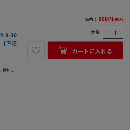
968
円
価格：
(税込)
数量
9-30
）【直送
カートに入れる
つ折にし