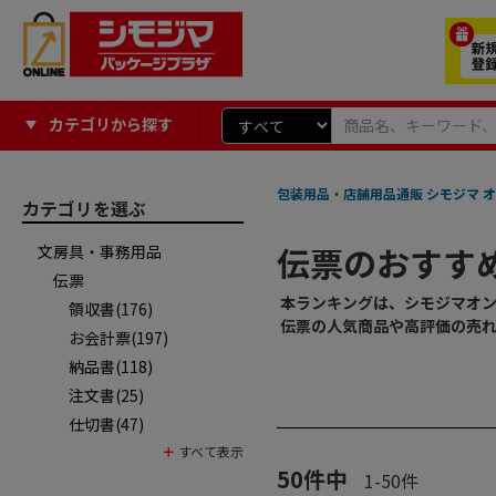
カテゴリから探す
包装用品・店舗用品通販 シモジマ オ
カテゴリを選ぶ
伝票のおすす
文房具・事務用品
伝票
本ランキングは、シモジマオ
領収書(176)
伝票の人気商品や高評価の売
お会計票(197)
納品書(118)
注文書(25)
仕切書(47)
50
件中
1
-
50
件