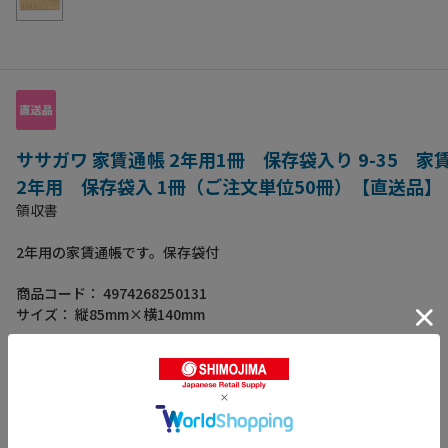
ササガワ 家賃通帳 2年用1冊 保存袋入り 9-35 
2年用 保存袋入 1冊（ご注文単位50冊）【直送品】
領収書
2年用の家賃通帳です。保存袋付
商品コード：
4974268250131
サイズ：
縦85mm×横140mm
文房具・事務用品
>
伝票
>
領収書
バリエーション：
1
種類の商品があります