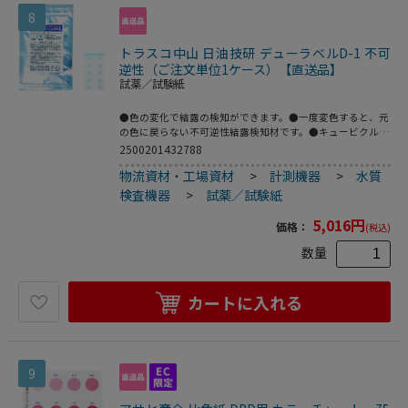
8
トラスコ中山 日油技研 デューラベルD-1 不可
逆性（ご注文単位1ケース）【直送品】
試薬／試験紙
●色の変化で結露の検知ができます。●一度変色すると、元
の色に戻らない不可逆性結露検知材です。●キュービクル内
や排水管の結露監視。●エレメントサイズ(φmm)：8●シー
2500201432788
トサイズ(mm)：13×20●原色：白●変色後色：青●結露に
物流資材・工場資材
>
計測機器
>
水質
より変色●粘着剤付●インジケータインキ●粘着剤●裏紙●
多量の水滴が付着すると、色素が流出し無色になることがあ
検査機器
>
試薬／試験紙
ります。●屋外や直射日光下でのご使用は避けてください。
色やけをおこすことがあります。
5,016
円
価格：
(税込)
数量
カートに入れる
9