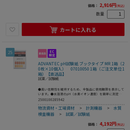
2,916
円
価格：
(税込)
数量
カートに入れる
25
ADVANTEC pH試験紙 ブックタイプ MR 1箱（2
0枚×10個入） 07010050 1箱（ご注文単位1
箱）【直送品】
試薬／試験紙
●高い信頼性を維持するため、全製品に使用期限を表示して
います。●水溶液のpH（水素イオン濃度）を簡単に測定で
きます。●pH測定有効範囲：5.4～7.0●入数：1セット（20
2500100285942
枚綴×10個入）●こちらの商品は事業者様向け商品です。
物流資材・工場資材
>
計測機器
>
水質
検査機器
>
試薬／試験紙
4,192
円
価格：
(税込)