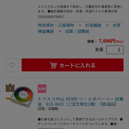
５０ミクロンの液滴まで反応し、付着部分が濃青色に変色し
ます。 ●屋外機器の防水・防滴・防湿テストや薬液の飛散
チェック、散水・散布範囲の確認等に適しています。●液体
2501600978907
飛散チェック、防滴テストに便利。現場での迅速な評価が可
物流資材・工場資材
>
計測機器
>
水質
能。 ●型番：２０３０１－１Ｎ●材質：特殊コーティング
紙●サイズ：７６×２６ｍｍ●入数：１袋（５０枚入）●生
検査機器
>
試薬／試験紙
産国：スイス
7,696
円
価格：
(税込)
数量
カートに入れる
3
トラスコ中山 KENIS リール式ペーハー試験
紙 413-3633（ご注文単位1個）【直送品】
試薬／試験紙
●必要な長さにカットして使用できるロールタイプです。●
ディスペンサーにカラーチャートがついています。●幅
(mm)：7●長さ(m)：5●測定範囲：pH1～14(全域)●タイ