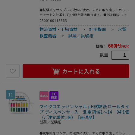
●試験紙をサンプルの液体に漬け、すぐに取り出してカラー
チャートと比較してpH値を読み取ります。●1934年のマイ
クロエッセンシャルラボラトリー社(MEL社)立ち上げ以降、
2500100113863
使用する染料に関する経験を重ね、pH測定の使用範囲を広
物流資材・工場資材
>
計測機器
>
水質
める努力が実を結び、Hydrionブランドを確立し、現在では
その品質、精度、信頼性によりMEL社の品質がスタンダード
検査機器
>
試薬／試験紙
になっています。●未知のサンプルの場合には、安全の為、
予めpH値を測定しておくことをお勧めします。●試験紙の
660
円
価格：
(税込)
長さが決まっているブックタイプです。●pH測定領域：1～
12●サイズ：5.5mm×50mm●ブックタイプ ボトル入●入
数量
数：100枚●※サンプルが強酸であることが予想される場合
は、安全には十分配慮してご使用ください●こちらの商品は
事業者様向け商品です。
カートに入れる
11
マイクロエッセンシャル pH試験紙 ロールタイ
プ ディスペンサー入 測定領域1～14 94 1個
（ご注文単位1個）【直送品】
試薬／試験紙
●試験紙をサンプルの液体に漬け、すぐに取り出してカラー