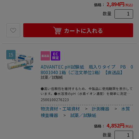
2,894
円
価格：
(税込)
数量
カートに入れる
15
ADVANTEC pH試験紙 瓶入りタイプ PB 0
8001040 1箱（ご注文単位1箱）【直送品】
試薬／試験紙
●高い信頼性を維持するため、全製品に使用期限を表示して
います。●水溶液のpH（水素イオン濃度）を簡単に測定で
きます。●pH測定有効範囲：3.2～5.6●入数：1箱（50枚
2500100276223
×4瓶入）●こちらの商品は事業者様向け商品です。
物流資材・工場資材
>
計測機器
>
水質
検査機器
>
試薬／試験紙
4,852
円
価格：
(税込)
数量