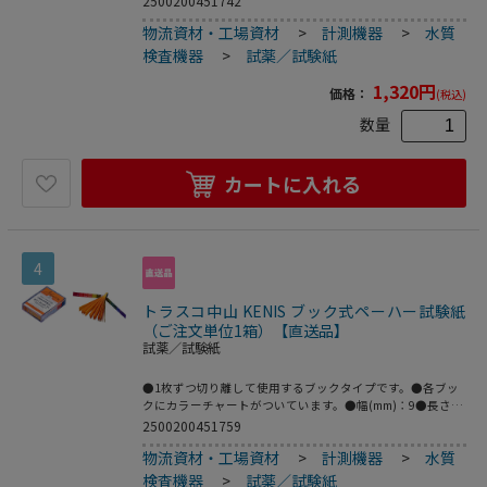
2500200451742
プ：ロール式
物流資材・工場資材
>
計測機器
>
水質
検査機器
>
試薬／試験紙
1,320
円
価格：
(税込)
数量
カートに入れる
4
トラスコ中山 KENIS ブック式ペーハー試験紙
（ご注文単位1箱）【直送品】
試薬／試験紙
●1枚ずつ切り離して使用するブックタイプです。●各ブッ
クにカラーチャートがついています。●幅(mm)：9●長さ
(mm)：60●測定範囲：pH1～14(全域)●測定間隔：
2500200451759
pH1●20枚綴×10冊
物流資材・工場資材
>
計測機器
>
水質
検査機器
>
試薬／試験紙