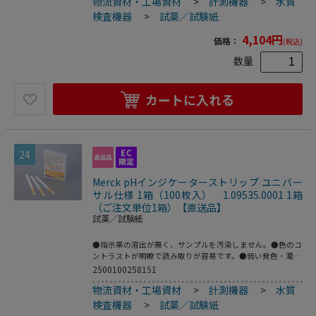
物流資材・工場資材
>
計測機器
>
水質
紙です。●試験紙を浸した後ただちに、変色表と比較するだ
けで、ごく簡単に、誰でも容易に測定できます。●?も同時
検査機器
>
試薬／試験紙
に測定可能です。●携帯に便利で、どんな場所でも判定を行
うことができます。●試薬の調整を必要としないため、容器
4,104
円
価格：
(税込)
から取り出してすぐに使用できます。また、使用済みの試験
紙は焼却が可能です。●濃度測定値（変色表）：総残留塩素
数量
／0・10・20・40・60・100ppm、pH：4・5・6・6.5・7・
7.5・8●こちらの商品は事業者様向け商品です。
カートに入れる
24
Merck pHインジケーターストリップ ユニバー
サル仕様 1箱（100枚入） 1.09535.0001 1箱
（ご注文単位1箱）【直送品】
試薬／試験紙
●指示薬の溶出が無く、サンプルを汚染しません。●色のコ
ントラストが明瞭で読み取りが容易です。●弱い発色・濁度
の有るサンプルにも使用できます。●型番：1.09535.0001●
2500100258151
仕様：ユニバーサル●測定範囲（pH）：0～14.0●入数：1
物流資材・工場資材
>
計測機器
>
水質
箱（100枚入）●材質：反応部／セルロース、持ち手部／
PET（ポリエチレンテレフタレート）●※保存方法：10～
検査機器
>
試薬／試験紙
25℃（未開封）●こちらの商品は事業者様向け商品です。