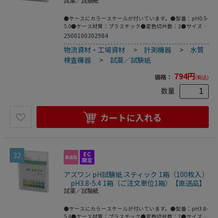
試薬／試験紙
●ケースにカラースケールが付いています。●型番：pH0.5-
5.0●ケース材質：プラスチック●変色切片数：2●サイズ：
6×80mm●pH測定領域：0.5～5.0●タイプ：スティック●
2500100302984
入数：1箱（100枚入）●こちらの商品は事業者様向け商品
物流資材・工場資材
>
計測機器
>
水質
です。
検査機器
>
試薬／試験紙
794
円
価格：
(税込)
数量
カートに入れる
32
アズワン pH試験紙 スティック 1箱（100枚入）
pH3.8-5.4 1箱（ご注文単位1箱）【直送品】
試薬／試験紙
●ケースにカラースケールが付いています。●型番：pH3.8-
5.4●ケース材質：プラスチック●変色切片数：2●サイズ：