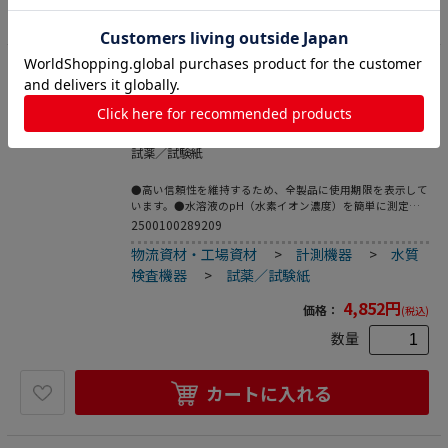
カートに入れる
17
ADVANTEC pH試験紙 瓶入りタイプ BTB
08001100 1箱（ご注文単位1箱）【直送品】
試薬／試験紙
●高い信頼性を維持するため、全製品に使用期限を表示して
います。●水溶液のpH（水素イオン濃度）を簡単に測定で
きます。●pH測定有効範囲：6.2～7.8●入数：1箱（50枚
2500100289209
×6瓶入）●こちらの商品は事業者様向け商品です。
物流資材・工場資材
>
計測機器
>
水質
検査機器
>
試薬／試験紙
4,852
円
価格：
(税込)
数量
カートに入れる