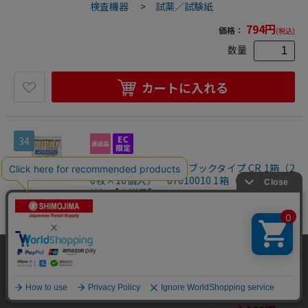
検査機器
>
試薬／試験紙
794
円
価格：
(税込)
数量
カートに入れる
34
ADVANTEC pH試験紙 ブックタイプ CR 1箱（2
0枚×10個入） 07010010 1箱（ご注文単位1
箱）【直送品】
試薬／試験紙
●高い信頼性を維持するため、全製品に使用期限を表示して
います。●水溶液のpH（水素イオン濃度）を簡単に測定で
当サイトはクッキー（Cookie）を使用しています。Cookieの使用に同意いた
きます。●pH測定有効範囲：0.4～2.0、7.2～8.8●入数：1
2500100342263
セット（20枚綴×10個入）●こちらの商品は事業者様向け
だける場合は「OK」をクリックしてください。
物流資材・工場資材
>
計測機器
>
水質
商品です。
検査機器
>
試薬／試験紙
OK