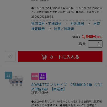
●アルカリ性の判定に広く用いられ、アルカリ性液に触れる
と、赤色の濾紙が青色に変色します。●赤は、アルカリの検
出用で、pH8.0の緩衝液1滴を滴下すると青く変色●感度：
2500100135988
pH8.0の緩衝液1滴を滴下すると青く変色●サイズ（mm）：
物流資材・工場資材
>
計測機器
>
水質
10×60●入数：1箱（100枚）×12箱●こちらの商品は事業
者様向け商品です。
検査機器
>
試薬／試験紙
1,540
円
価格：
(税込)
数量
カートに入れる
22
ADVANTEC ソルセイブ 07830010 1箱（ご注
文単位1箱）【直送品】
試薬／試験紙
●減塩の参考として、味噌汁などの塩からさを簡単に比較確
認するための濾紙です。●濾紙は食塩（NaCl）含有量0、