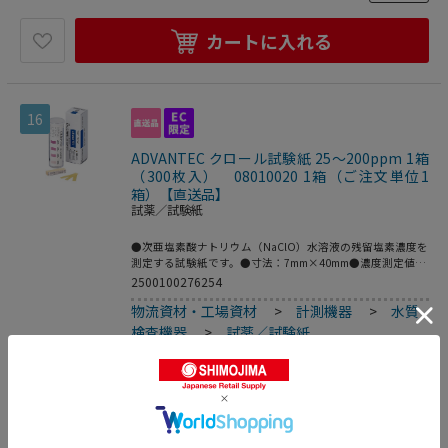
カートに入れる
16
ADVANTEC クロール試験紙 25～200ppm 1箱
（300枚入） 08010020 1箱（ご注文単位1
箱）【直送品】
試薬／試験紙
●次亜塩素酸ナトリウム（NaClO）水溶液の残留塩素濃度を
測定する試験紙です。●寸法：7mm×40mm●濃度測定値
（変色表）：25、50、100、200（ppm）●入数：1箱（300
2500100276254
枚入）●こちらの商品は事業者様向け商品です。
物流資材・工場資材
>
計測機器
>
水質
検査機器
>
試薬／試験紙
3,366
円
価格：
(税込)
数量