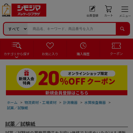
会員登録
カート
メニュー
クーポン
カテゴリから探す
お気に入り
購入履歴
ホーム
>
物流資材・工場資材
>
計測機器
>
水質検査機器
>
試薬／試験紙
試薬／試験紙
試薬／試験紙の業務用商品をお安い価格でお求めいただける通販