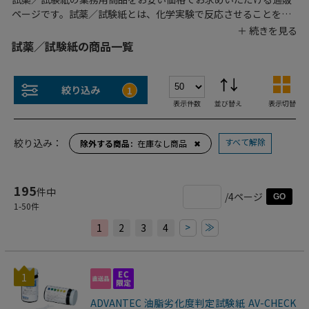
ページです。試薬／試験紙とは、化学実験で反応させることを目
的として製造された薬品です。遊離残留塩素を測定するタイプや
残留塩素を測定するタイプ、そのほかにもpH測定や油脂劣化度を
試薬／試験紙の商品一覧
測定できるタイプなど種類豊富に取り揃えました。特に飲食店で
は、油脂劣化度を測定タイプを使用することでフライヤー油の交
換目安をつけることができます。目的に応じてお選びください。
絞り込み
1
表示件数
並び替え
表示切替
すべて解除
絞り込み：
除外する商品
在庫なし商品
✖
195
件中
/4ページ
GO
1
-
50
件
>
≫
1
2
3
4
1
ADVANTEC 油脂劣化度判定試験紙 AV-CHECK