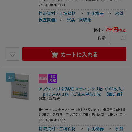
6×80mm●pH測定領域：3.8～5.4●タイプ：スティック●
2500100302991
入数：1箱（100枚入）●こちらの商品は事業者様向け商品
物流資材・工場資材
>
計測機器
>
水質
です。
検査機器
>
試薬／試験紙
794
円
価格：
(税込)
数量
カートに入れる
33
アズワン pH試験紙 スティック 1箱（100枚入）
pH5.5-9.0 1箱（ご注文単位1箱）【直送品】
試薬／試験紙
●ケースにカラースケールが付いています。●型番：pH5.5-
9.0●ケース材質：プラスチック●変色切片数：2●サイズ：
6×80mm●pH測定領域：5.5～9.0●タイプ：スティック●
2500100303004
入数：1箱（100枚入）●こちらの商品は事業者様向け商品
物流資材・工場資材
>
計測機器
>
水質
です。