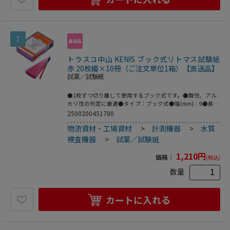
7
トラスコ中山 KENIS ブック式リトマス試験紙
赤 20枚綴×10冊（ご注文単位1箱）【直送品】
試薬／試験紙
●1枚ずつ切り離して使用するブック式です。●酸性、アル
カリ性の判定に最適●タイプ：ブック式●幅(mm)：9●長さ
(mm)：60●パック入数(枚)：200●色：赤●20枚綴×10冊
2500200451780
物流資材・工場資材
>
計測機器
>
水質
検査機器
>
試薬／試験紙
1,210
円
価格：
(税込)
数量
カートに入れる