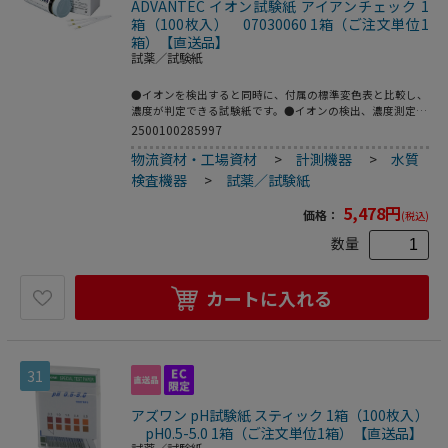
ADVANTEC イオン試験紙 アイアンチェック 1
箱（100枚入） 07030060 1箱（ご注文単位1
箱）【直送品】
試薬／試験紙
●イオンを検出すると同時に、付属の標準変色表と比較し、
濃度が判定できる試験紙です。●イオンの検出、濃度測定と
共にpHの測定も簡単に行うことができます。●測定範囲：0
2500100285997
～1,000mg/L（ppm）●検液のpH：1～6●入数：100枚入
物流資材・工場資材
>
計測機器
>
水質
●こちらの商品は事業者様向け商品です。
検査機器
>
試薬／試験紙
5,478
円
価格：
(税込)
数量
カートに入れる
31
アズワン pH試験紙 スティック 1箱（100枚入）
pH0.5-5.0 1箱（ご注文単位1箱）【直送品】