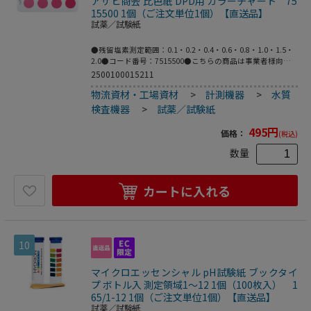
アサヒ商会 比色紙 DPD用 カラーチャート 75
15500 1個（ご注文単位1個）【直送品】
試薬／試験紙
●残留塩素測定範囲：0.1・0.2・0.4・0.6・0.8・1.0・1.5・
2.0●コード番号：7515500●こちらの商品は事業者様向け
商品です。
2500100015211
物流資材・工場資材
>
計測機器
>
水質
検査機器
>
試薬／試験紙
495
円
価格：
(税込)
数量
カートに入れる
10
マイクロエッセンシャル pH試験紙 ブックタイ
プ ボトル入 測定領域1～12 1個（100枚入） 1
65/1-12 1個（ご注文単位1個）【直送品】
試薬／試験紙