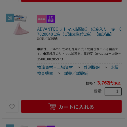
28
ADVANTEC リトマス試験紙 紙箱入り 赤 0
7020040 1箱（ご注文単位1箱）【直送品】
試薬／試験紙
●酸性、アルカリ性の判定用に広く使用されている製品で
す。●高純度のリトマス試薬を、高純度（α-セルロース99％
以上）の紙に含浸させた感度、変色に優れた製品です。●ア
2500100285973
ルカリの検出に使用し、アルカリ性液に触れると、青く変色
物流資材・工場資材
>
計測機器
>
水質
します。●寸法：9mm×85mm●入数：1箱（100枚入包
×10個入）●こちらの商品は事業者様向け商品です。
検査機器
>
試薬／試験紙
3,762
円
価格：
(税込)
数量
カートに入れる