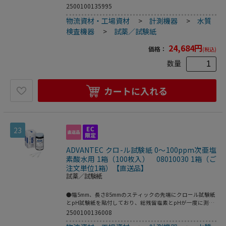
0.6、0.8、1.0、1.2、1.4、1.6mg/cm2の7種類が1セットにな
2500100135995
っています。●各々の濾紙を舌に乗せ、どの食塩含有量の濾
物流資材・工場資材
>
計測機器
>
水質
紙を塩からく感じるかにより、塩からさを比較確認します。
●減塩の参考に使用するものです（味覚感度の診断用ではあ
検査機器
>
試薬／試験紙
りません）。●セット内容：0（mg/cm2）×4瓶（試験紙
400枚）、0.6（mg/cm2）×1瓶（試験紙100枚））、
24,684
円
価格：
(税込)
0.8（mg/cm2）×1瓶（試験紙100枚））、1.0（mg/cm2）
×1瓶（試験紙100枚））、1.2（mg/cm2）×1瓶（試験紙
数量
100枚））、1.4（mg/cm2）×1瓶（試験紙100枚））、
1.6（mg/cm2）×1瓶（試験紙100枚）●こちらの商品は事
業者様向け商品です。
カートに入れる
23
ADVANTEC クロ-ル試験紙 0～100ppm次亜塩
素酸水用 1箱（100枚入） 08010030 1箱（ご
注文単位1箱）【直送品】
試薬／試験紙
●幅5mm、長さ85mmのスティックの先端にクロール試験紙
とpH試験紙を貼付しており、総残留塩素とpHが一度に測定
可能です。●試薬に含浸した試験紙と、水溶液中の残留塩素
2500100136008
との酸化還元反応により、総残留塩素濃度が測定できる試験