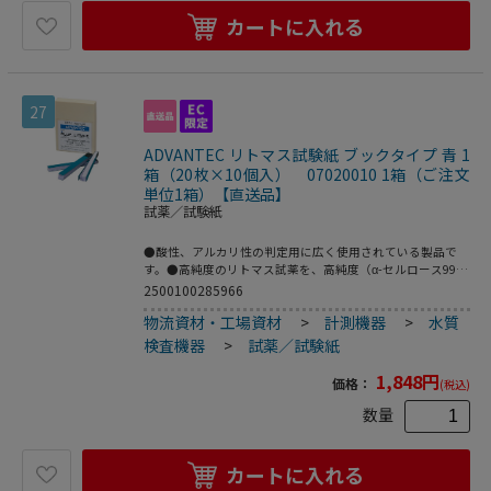
カートに入れる
27
ADVANTEC リトマス試験紙 ブックタイプ 青 1
箱（20枚×10個入） 07020010 1箱（ご注文
単位1箱）【直送品】
試薬／試験紙
●酸性、アルカリ性の判定用に広く使用されている製品で
す。●高純度のリトマス試薬を、高純度（α-セルロース99％
以上）の紙に含浸させた感度、変色に優れた製品です。●酸
2500100285966
の検出に使用し、酸性液に触れると、赤く変色します。●寸
物流資材・工場資材
>
計測機器
>
水質
法：7mm×70mm●入数：1箱（20枚綴×10個入）●こちら
の商品は事業者様向け商品です。
検査機器
>
試薬／試験紙
1,848
円
価格：
(税込)
数量
カートに入れる