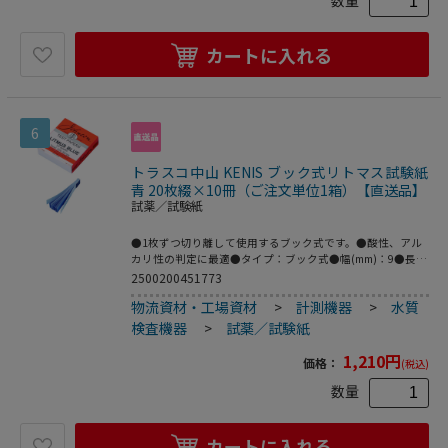
カートに入れる
6
トラスコ中山 KENIS ブック式リトマス試験紙
青 20枚綴×10冊（ご注文単位1箱）【直送品】
試薬／試験紙
●1枚ずつ切り離して使用するブック式です。●酸性、アル
カリ性の判定に最適●タイプ：ブック式●幅(mm)：9●長さ
(mm)：60●パック入数(枚)：200●色：青●20枚綴×10冊
2500200451773
物流資材・工場資材
>
計測機器
>
水質
検査機器
>
試薬／試験紙
1,210
円
価格：
(税込)
数量
カートに入れる