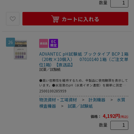
数量
カートに入れる
26
ADVANTEC pH試験紙 ブックタイプ BCP 1箱
（20枚×10個入） 07010140 1箱（ご注文単
位1箱）【直送品】
試薬／試験紙
●高い信頼性を維持するため、全製品に使用期限を表示して
います。●水溶液のpH（水素イオン濃度）を簡単に測定で
きます。●pH測定有効範囲：5.6～7.2●入数：1セット（20
2500100285959
枚綴×10個入）●こちらの商品は事業者様向け商品です。
物流資材・工場資材
>
計測機器
>
水質
検査機器
>
試薬／試験紙
4,192
円
価格：
(税込)
数量