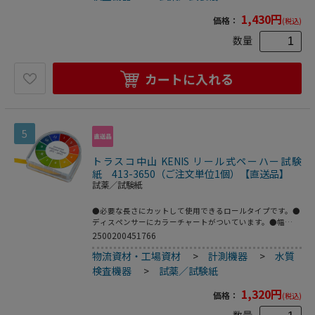
1,430
円
価格：
(税込)
数量
カートに入れる
5
トラスコ中山 KENIS リール式ペーハー試験
紙 413-3650（ご注文単位1個）【直送品】
試薬／試験紙
●必要な長さにカットして使用できるロールタイプです。●
ディスペンサーにカラーチャートがついています。●幅
(mm)：7●長さ(m)：5●測定範囲：pH1～11●タイプ：ロー
2500200451766
ル式
物流資材・工場資材
>
計測機器
>
水質
検査機器
>
試薬／試験紙
1,320
円
価格：
(税込)
数量