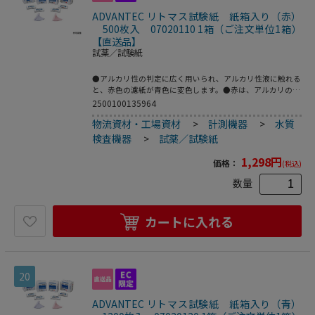
ADVANTEC リトマス試験紙 紙箱入り（赤）
500枚入 07020110 1箱（ご注文単位1箱）
【直送品】
試薬／試験紙
●アルカリ性の判定に広く用いられ、アルカリ性液に触れる
と、赤色の濾紙が青色に変色します。●赤は、アルカリの検
出用で、pH8.0の緩衝液1滴を滴下すると青く変色●感度：
2500100135964
pH8.0の緩衝液1滴を滴下すると青く変色●サイズ（mm）：
物流資材・工場資材
>
計測機器
>
水質
10×60●入数：1箱（50枚入）×10箱●こちらの商品は事業
者様向け商品です。
検査機器
>
試薬／試験紙
1,298
円
価格：
(税込)
数量
カートに入れる
20
ADVANTEC リトマス試験紙 紙箱入り（青）