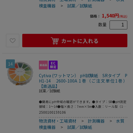
る努力が実を結び、Hydrionブランドを確立し、現在ではそ
検査機器
>
試薬／試験紙
の品質、精度、信頼性によりMEL社の品質がスタンダードに
なっています。●未知のサンプルの場合には、安全の為、予
1,540
円
価格：
(税込)
めpH値を測定しておくことをお勧めします。●食品業界な
どでは消毒の為に必要とされる塩素濃度のチェックが必須と
数量
なります。●試験紙の長さを自由に決められるロールタイプ
です。●ppm測定領域：10～200●サイズ：
5.5mm×4.57m●ロールタイプ ディスペンサー入●入数：
カートに入れる
1巻●※サンプルが強酸であることが予想される場合は、安
全には十分配慮してご使用ください●こちらの商品は事業者
様向け商品です。
14
Cytiva (ワットマン） pH試験紙 SRタイプ P
H1-14 2600-100A 1巻（ご注文単位1巻）
【直送品】
試薬／試験紙
●簡易にpH全域の確認ができます。●タイプ：SR●pH測定
領域：1～14●幅×長さ：7mm×5m●入数：リール型（1巻
入）●こちらの商品は事業者様向け商品です。
2500100159106
物流資材・工場資材
>
計測機器
>
水質
検査機器
>
試薬／試験紙