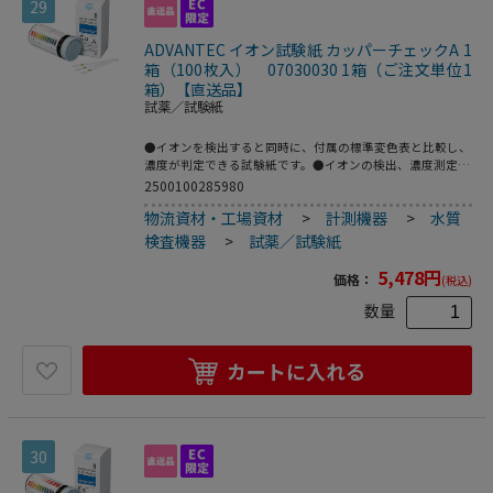
29
ADVANTEC イオン試験紙 カッパーチェックA 1
箱（100枚入） 07030030 1箱（ご注文単位1
箱）【直送品】
試薬／試験紙
●イオンを検出すると同時に、付属の標準変色表と比較し、
濃度が判定できる試験紙です。●イオンの検出、濃度測定と
共にpHの測定も簡単に行うことができます。●測定範囲：0
2500100285980
～50mg/L（ppm）●検液のpH：1～6●入数：100枚入●こ
物流資材・工場資材
>
計測機器
>
水質
ちらの商品は事業者様向け商品です。
検査機器
>
試薬／試験紙
5,478
円
価格：
(税込)
数量
カートに入れる
30