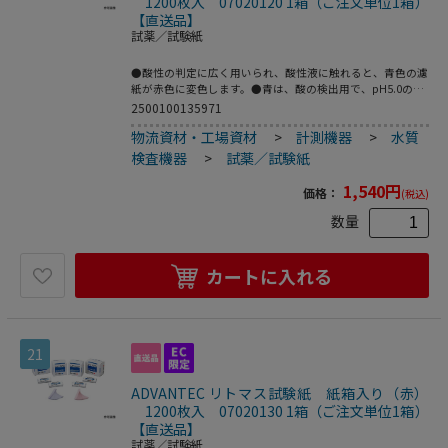
1200枚入 07020120 1箱（ご注文単位1箱）
【直送品】
試薬／試験紙
●酸性の判定に広く用いられ、酸性液に触れると、青色の濾
紙が赤色に変色します。●青は、酸の検出用で、pH5.0の緩
衝液1滴を滴下すると赤く変色●感度：pH5.0の緩衝液1滴を
2500100135971
滴下すると赤く変色●サイズ（mm）：10×60●入数：1箱
物流資材・工場資材
>
計測機器
>
水質
（100枚）×12箱●こちらの商品は事業者様向け商品です。
検査機器
>
試薬／試験紙
1,540
円
価格：
(税込)
数量
カートに入れる
21
ADVANTEC リトマス試験紙 紙箱入り（赤）
1200枚入 07020130 1箱（ご注文単位1箱）
【直送品】
試薬／試験紙