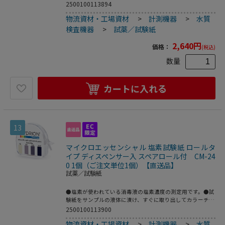
クロエッセンシャルラボラトリー社(MEL社)立ち上げ以降、
2500100113894
使用する染料に関する経験を重ね、pH測定の使用範囲を広
物流資材・工場資材
>
計測機器
>
水質
める努力が実を結び、Hydrionブランドを確立し、現在では
その品質、精度、信頼性によりMEL社の品質がスタンダード
検査機器
>
試薬／試験紙
になっています。●未知のサンプルの場合には、安全の為、
予めpH値を測定しておくことをお勧めします。●先端以外
2,640
円
価格：
(税込)
がプラスチックになっています。●pH測定領域：5.5～8.0●
プラスチックストリップ ボトル入●入数：100枚●※サン
数量
プルが強酸であることが予想される場合は、安全には十分配
慮してご使用ください●こちらの商品は事業者様向け商品で
す。
カートに入れる
13
マイクロエッセンシャル 塩素試験紙 ロールタ
イプ ディスペンサー入 スペアロール付 CM-24
0 1個（ご注文単位1個）【直送品】
試薬／試験紙
●塩素が使われている消毒液の塩素濃度の測定用です。●試
験紙をサンプルの液体に漬け、すぐに取り出してカラーチャ
ートと比較してppm値を読み取ります。●1934年のマイク
2500100113900
ロエッセンシャルラボラトリー社(MEL社)立ち上げ以降、使
物流資材・工場資材
>
計測機器
>
水質
用する染料に関する経験を重ね、pH測定の使用範囲を広め