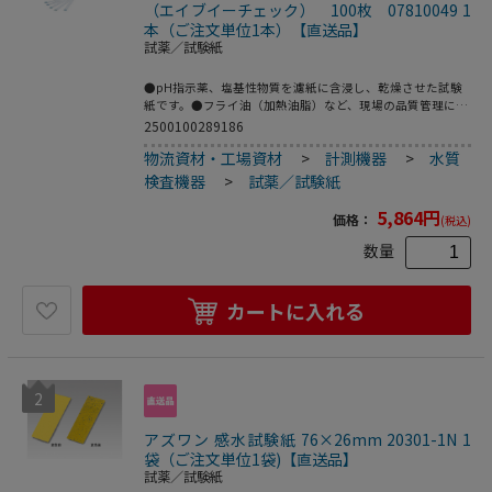
（エイブイーチェック） 100枚 07810049 1
本（ご注文単位1本）【直送品】
試薬／試験紙
●pH指示薬、塩基性物質を濾紙に含浸し、乾燥させた試験
紙です。●フライ油（加熱油脂）など、現場の品質管理に適
しています。●判定時間（測定所要時間）は極めて短く、約
2500100289186
30秒となっています。●どんな場所でも判定を行うことがで
物流資材・工場資材
>
計測機器
>
水質
きます。●火気を特に意識することなく使用することがで
き、また、使用済みの試験紙は焼却が可能です。●入数：
検査機器
>
試薬／試験紙
100枚入●こちらの商品は事業者様向け商品です。
5,864
円
価格：
(税込)
数量
カートに入れる
2
アズワン 感水試験紙 76×26mm 20301-1N 1
袋（ご注文単位1袋)【直送品】
試薬／試験紙