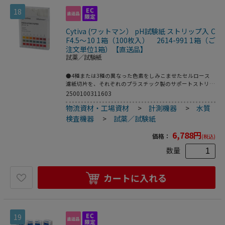
18
Cytiva (ワットマン） pH試験紙 ストリップ入 C
F4.5～10 1箱（100枚入） 2614-991 1箱（ご
注文単位1箱）【直送品】
試薬／試験紙
●4種または3種の異なった色素をしみこませたセルロース
濾紙切片を、それぞれのプラスチック製のサポートストリッ
プ上に個々に圧着してあります。●タイプ：CF●pH測定領
2500100311603
域：4.5～10●幅×長さ：6×80mm●入数：1ケース（100ス
物流資材・工場資材
>
計測機器
>
水質
トリップ入）●こちらの商品は事業者様向け商品です。
検査機器
>
試薬／試験紙
6,788
円
価格：
(税込)
数量
カートに入れる
19