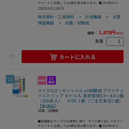
チャートと比較してpH値を読み取ります。●1934年のマイ
クロエッセンシャルラボラトリー社(MEL社)立ち上げ以降、
2500100113870
使用する染料に関する経験を重ね、pH測定の使用範囲を広
物流資材・工場資材
>
計測機器
>
水質
める努力が実を結び、Hydrionブランドを確立し、現在では
その品質、精度、信頼性によりMEL社の品質がスタンダード
検査機器
>
試薬／試験紙
になっています。●未知のサンプルの場合には、安全の為、
予めpH値を測定しておくことをお勧めします。●試験紙の
1,870
円
価格：
(税込)
長さを自由に決められるロールタイプです。●pH測定領
域：1～14●サイズ：5.5mm×4.57m●ロールタイプ ディ
数量
スペンサー入●入数：1巻●※サンプルが強酸であることが
予想される場合は、安全には十分配慮してご使用ください。
●こちらの商品は事業者様向け商品です。
カートに入れる
12
マイクロエッセンシャル pH試験紙 プラスチッ
クストリップ ボトル入 測定領域5.5～8.0 1個
（100枚入） 9700 1個（ご注文単位1個）
【直送品】
試薬／試験紙
●試験紙をサンプルの液体に漬け、すぐに取り出してカラー
チャートと比較してpH値を読み取ります。●1934年のマイ