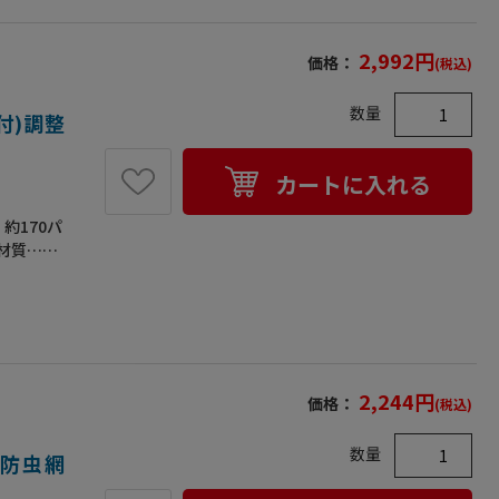
2,992
円
価格：
(税込)
数量
付)調整
カートに入れる
約170パ
●材質…本
・ＡＢＳ
、鉄板、ね
トップで
接着テー
てストッパ
275●
2,244
円
価格：
(税込)
数量
シュ防虫網