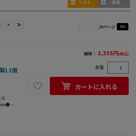
リスト
画像
>
≫
/9ページ
GO
3,355
円
価格：
(税込)
数量
製) 1個
カートに入れる
レス
mm●プ
（トラスタ
り落ちを