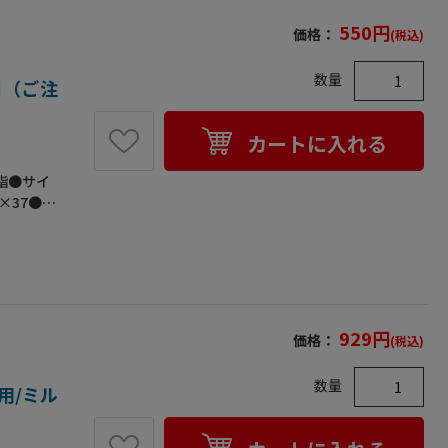
550
円
価格：
(税込)
数量
1個（ご注
カートに入れる
脂●サイ
×37●梱
929
円
価格：
(税込)
数量
兼用/ミル