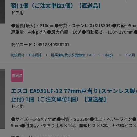
製) 1個（ご注文単位1個）【直送品】
ドア用
●全長(最大)…210mm●材質…ステンレス(SUS304)●穴径…5
扉重量…40kg以内●最大角度…160°●可動長さ…110～170mm
用型●木製軽量ドア用●木ねじ付●バレル研磨仕上げ●梱包サイ
商品コード：
4518340358201
ズ:250×70×40●梱包重量306g
物流資材・工場資材
>
建築金物及び家具金物（スチール・木材）
>
ドア用
エスコ EA951LF-12 77mm戸当り(ステンレス
止付) 1個（ご注文単位1個）【直送品】
ドア用
●サイズ…φ46×77mm●材質…SUS304●仕上…ヘアーライン
5mm●付属品…あおり止め×1個、皿頭ビス×3本、ナベ頭ビス×
量…63g●梱包サイズ:46×46×77●梱包重量73g