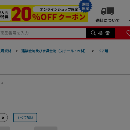
期間
限定
送料について
工場資材
>
建築金物及び家具金物（スチール・木材）
>
ドア用
す。
✖
すべて解除