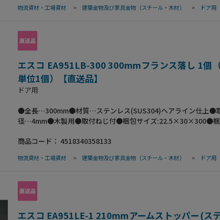
物流資材・工場資材
>
建築金物及び家具金物（スチール・木材）
>
ドア用
エスコ EA951LB-300 300mmフランス落し 1
単位1個）【直送品】
ドア用
●全長…300mm●材質…ステンレス(SUS304)ヘアライン仕上●
径…4mm●木製用●取付ねじ付●梱包サイズ:22.5×30×300●
180g
商品コード：
4518340358133
物流資材・工場資材
>
建築金物及び家具金物（スチール・木材）
>
ドア用
エスコ EA951LE-1 210mmアームストッパー(