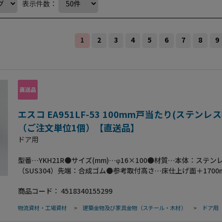
表示件数：
1
2
3
4
5
6
7
8
9
エスコ EA951LF-53 100mm戸当たり(ステンレス
（ご注文単位1個）【直送品】
ドア用
型番…YKH21R●サイズ(mm)…φ16×100●材質…本体：ステン
（SUS304）先端：合成ゴム●参考取付高さ…床仕上げ面＋1700
レートサイズ…50(W)×50(H)mm●穴径(mm)…6●取付ねじ付
商品コード：
4518340155299
ッピンねじφ4×35（2本））●ヘアーライン仕上げ●荷物のすべ
防ぐストッパー付
物流資材・工場資材
>
建築金物及び家具金物（スチール・木材）
>
ドア用