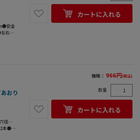
カートに入れる
mm●安全
●左右兼
966
円
価格：
(税込)
数量
製/あおり
カートに入れる
●穴径…
2本●重