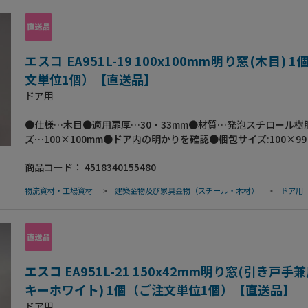
エスコ EA951L-19 100x100mm明り窓(木目) 
文単位1個）【直送品】
ドア用
●仕様…木目●適用扉厚…30・33mm●材質…発泡スチロール樹
ズ…100×100mm●ドア内の明かりを確認●梱包サイズ:100×99
包重量88g
商品コード：
4518340155480
物流資材・工場資材
>
建築金物及び家具金物（スチール・木材）
>
ドア用
エスコ EA951L-21 150x42mm明り窓(引き戸手
キーホワイト) 1個（ご注文単位1個）【直送品】
ドア用