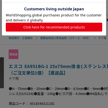
ドア用
●幅(mm)…910●長さ(m)…2●メッシュ数…20/18●線径(mm)…
開(mm)…1●材質…グラスファイバー、塩ビ●カラー…ブラック
で張りやすく丈夫で長持ち
商品コード：
4518340191563
物流資材・工場資材
>
建築金物及び家具金物（スチール・木材）
>
ドア用
エスコ EA951BG-1 25x75mm掛金(ステンレス
（ご注文単位1個）【直送品】
ドア用
●A…75mm●B…25mm●C…29mm●D…8.5mm●E…9mm●
ンレス(SUS316)●重量…100g●ビス穴径…4.0mm●M4皿ねじ
てください。●梱包サイズ:120×30×90●梱包重量100g
商品コード：
4518340321281