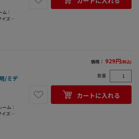
カートに入れる
ーム：
サイズ…
について
頂けます。
929
円
価格：
(税込)
数量
兼用/ミデ
カートに入れる
レーム：
サイズ…
について
頂けます。