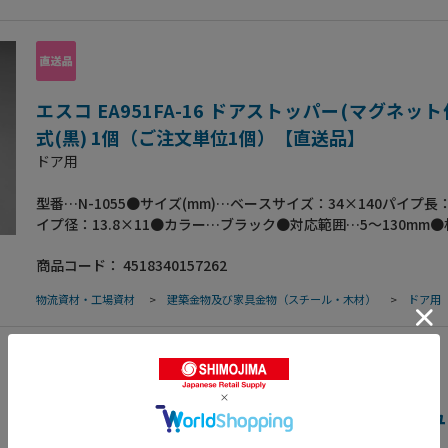
エスコ EA951FA-16 ドアストッパー(マグネット
式(黒) 1個（ご注文単位1個）【直送品】
ドア用
型番…N-1055●サイズ(mm)…ベースサイズ：34×140パイプ長：
イプ径：13.8×11●カラー…ブラック●対応範囲…5～130mm
体：ABS樹脂・フェライト（磁石）ストップ棒：亜鉛ダイカスト
商品コード：
4518340157262
樹脂滑り止め：天然ゴム●重量…約220g●付属品…両面テープ
じ●ワンタッチでストップ、解除●ドアがどの位置でも自由にス
物流資材・工場資材
>
建築金物及び家具金物（スチール・木材）
>
ドア用
きます。●強力磁石で鉄製ドア、木製ドア、アルミドアにも両面
プと鉄板でOK。●スライド式なのでドアと床面の隙間に合わせ
ーの高さが調整できます。（5～130mm）●梱包サイズ:125×45×
梱包重量318g
エスコ EA952AL-22 0.91x2.0m/20x18メッ
(黒/難燃性) 1個（ご注文単位1個）【直送品】