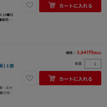
カートに入れる
0.28●目
●難燃性
3,647
円
価格：
(税込)
数量
製) 1個
カートに入れる
材質…ステ
で取り付け