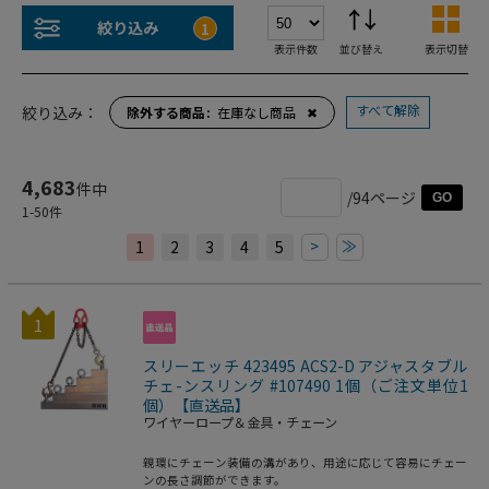
絞り込み
1
表示件数
並び替え
表示切替
すべて解除
絞り込み：
除外する商品
在庫なし商品
✖
4,683
件中
/94ページ
GO
1
-
50
件
>
≫
1
2
3
4
5
1
スリーエッチ 423495 ACS2-D アジャスタブル
チェ-ンスリング #107490 1個（ご注文単位1
個）【直送品】
ワイヤーロープ＆金具・チェーン
親環にチェーン装備の溝があり、用途に応じて容易にチェー
ンの長さ調節ができます。