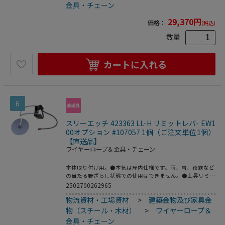
金具・チェーン
29,370
円
価格：
(税込)
数量
カートに入れる
6
スリーエッチ 423363 LL-H リミットレバ- EW1
00オプション #107057 1個（ご注文単位1個）
【直送品】
ワイヤーロープ＆金具・チェーン
本体取り付け用。●本気は屋内仕様です。雨、雪、夜露など
の当たる野ざらし状態での使用はできません。●上昇リミッ
ト専用です。下降時のリミットはできません。
2502700262965
物流資材・工場資材
>
建築金物及び家具金
物（スチール・木材）
>
ワイヤーロープ＆
金具・チェーン