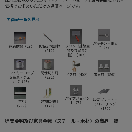
価格でお求めいただける通販ページです。
商品一覧を見る
パッチン・取っ
フック（建築金
道路標識（
29
）
仮設足場部材
手（
79
）
物及び家具金
（
312
）
物）（
307
）
ワイヤーロープ
間仕切り用
ドア用（
402
）
家具用（
695
）
＆金具・チェー
（
272
）
ン（
1946
）
パイプジョイン
段差プレート・
手すり用
建物補強用
ト（
78
）
グレーチング
（
202
）
（
171
）
（
190
）
建築金物及び家具金物（スチール・木材）の商品一覧