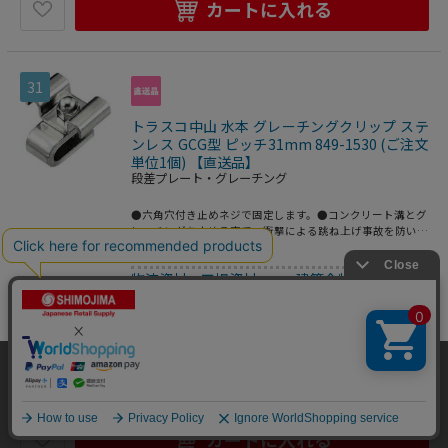
カートに入れる
31
トラスコ中山 水本 グレーチングクリップ ステ
ンレス GCG型 ピッチ31mm 849-1530 (ご注文
単位1個) 【直送品】
段差プレート・グレーチング
●六角穴付き止めネジで固定します。●コンクリート溝とグ
レーチングを止める事で、衝撃による跳ね上げ事故を防いだ
り、グレーチングの盗難を抑制します。●W(mm)：25●ね
2500204313671
じ径：M8●A(mm)：39●B(mm)：19●C(mm)：
物流資材・工場資材
>
建築金物及び家具金
10.5●D(mm)：4.5●L(mm)：42●P(mm)：31●T(mm)：
2●W2(mm)：6●h(mm)：20●d(mm)：10●W1(mm)：
物（スチール・木材）
>
段差プレート・グ
7●H(mm)：13.5●材質：ステンレス(SUS304)●仕上げ：バ
レーチング
レル研磨仕上げ
1,281
円
価格：
(税込)
当サイトはクッキー（Cookie）を使用しています。Cookieの使用に同意いた
数量
だける場合は「OK」をクリックしてください。
OK
カートに入れる