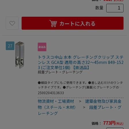
数量
カートに入れる
27
トラスコ中山 水本 グレーチングクリップ ステ
ンレス GCA型 適用の高さ32～45mm 849-152
3 (ご注文単位1個) 【直送品】
段差プレート・グレーチング
●細目タイプにもご使用できます。●差し込むだけのワンタ
ッチタイプです。●グレーチング(溝蓋)とグレーチングの隣
合った部分にはめ込み、連結させる事で、衝撃による跳ね上
2500204313633
げ事故を防いだり、グレーチングの盗難を抑制します。
物流資材・工場資材
>
建築金物及び家具金
●W(mm)：20●L(mm)：70●T(mm)：1.5●適用の高さ
(mm)：32～45●W1(mm)：16●H(mm)：47.5●材質：ステ
物（スチール・木材）
>
段差プレート・グ
ンレス(SUS304)●仕上げ：バレル研磨仕上げ
レーチング
773
円
価格：
(税込)