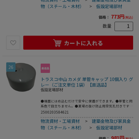
商品は事業者様向け商品です。
物（スチール・木材）
>
仮設足場部材
773
円
価格：
(税込)
数量
カートに入れる
26
トラスコ中山 カメダ 単管キャップ 10個入り グ
レー（ご注文単位 1袋）【直送品】
仮設足場部材
●端面にはめ込むだけで安全に保護ができます。●単管と同
系色で目立ちません。●夏場の抜け防止用空気孔付きです。
●単管端面の保護に。●適合パイプ径(mm)：48.6●色：グ
2500203584621
レー●塩ビ
物流資材・工場資材
>
建築金物及び家具金
物（スチール・木材）
>
仮設足場部材
981
円
価格：
(税込)