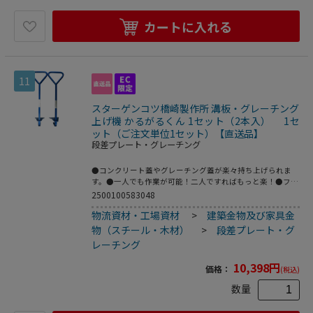
カートに入れる
11
スターゲンコツ橋崎製作所 溝板・グレーチング
上げ機 かるがるくん 1セット（2本入） 1セ
ット（ご注文単位1セット）【直送品】
段差プレート・グレーチング
●コンクリート蓋やグレーチング蓋が楽々持ち上げられま
す。●一人でも作業が可能！二人ですればもっと楽！●フタ
厚の調整が自在！テコの原理で安定板が力強く支えます。●
2500100583048
厚みも自由に合わせられます。●入れて捻って引っ張るだ
物流資材・工場資材
>
建築金物及び家具金
け！●腰の悪い人には特にお勧め！●下水掃除の心強い助っ
人君！！●入数：1組（2本入）●こちらの商品は事業者様
物（スチール・木材）
>
段差プレート・グ
向け商品です。
レーチング
10,398
円
価格：
(税込)
数量