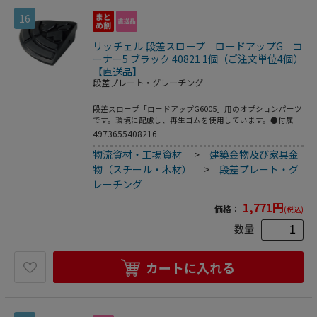
16
リッチェル 段差スロープ ロードアップG コ
ーナー5 ブラック 40821 1個（ご注文単位4個）
【直送品】
段差プレート・グレーチング
段差スロープ「ロードアップG6005」用のオプションパーツ
です。環境に配慮し、再生ゴムを使用しています。●付属
品：ボルト・ナット各1コ／ワッシャー2コ●製品重量：0．
4973655408216
7kg
物流資材・工場資材
>
建築金物及び家具金
物（スチール・木材）
>
段差プレート・グ
レーチング
1,771
円
価格：
(税込)
数量
カートに入れる