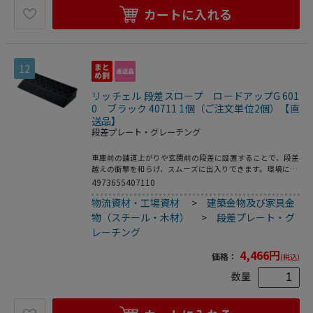
カートに入れる
12
リッチェル 段差スロープ ロードアップG 601
0 ブラック 40711 1個（ご注文単位2個）【直
送品】
段差プレート・グレーチング
車庫前の舗道上がりや玄関前の段差に設置することで、段差
越えの衝撃を和らげ、スムーズに出入りできます。環境に配
慮し、再生ゴムを使用しています。ゴム製だから、車輌など
4973655407110
が乗り上げる時の音が静か。割れや変形が少ない、タイヤと
物流資材・工場資材
>
建築金物及び家具金
のグリップ力があるので、雨の日でも滑りにくい、重みがあ
り、雨水などに流されにくいなどの利点があります。連結が
物（スチール・木材）
>
段差プレート・グ
可能でボルトで固定できます。●付属品：ボルト・ナット各
レーチング
1コ／ワッシャー2コ●製品重量：7．5kg
4,466
円
価格：
(税込)
数量