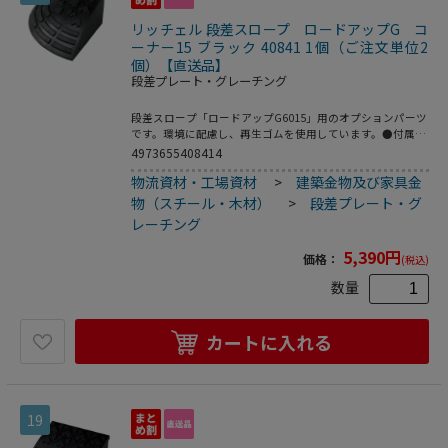
リッチェル 段差スロープ ロードアップG コ
ーナー15 ブラック 40841 1個（ご注文単位2
個）【直送品】
段差プレート・グレーチング
段差スロープ「ロードアップG6015」用のオプションパーツ
です。環境に配慮し、再生ゴムを使用しています。●付属
品：ボルト・ナット各2コ／ワッシャー4コ●製品重量：7kg
4973655408414
物流資材・工場資材
>
建築金物及び家具金
物（スチール・木材）
>
段差プレート・グ
レーチング
5,390
円
価格：
(税込)
数量
カートに入れる
19