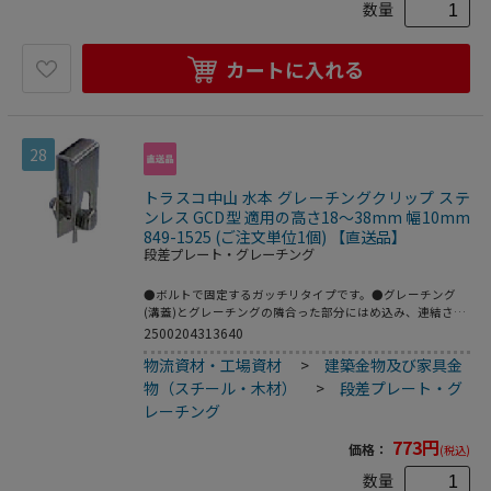
数量
カートに入れる
28
トラスコ中山 水本 グレーチングクリップ ステ
ンレス GCD型 適用の高さ18～38mm 幅10mm
849-1525 (ご注文単位1個) 【直送品】
段差プレート・グレーチング
●ボルトで固定するガッチリタイプです。●グレーチング
(溝蓋)とグレーチングの隣合った部分にはめ込み、連結させ
る事で、衝撃による跳ね上げ事故を防いだり、グレーチング
2500204313640
の盗難を抑制します。●W(mm)：25●ねじ径：
物流資材・工場資材
>
建築金物及び家具金
M8●L(mm)：55●T(mm)：2●適用の高さ(mm)：18～
38●W1(mm)：10●材質：ステンレス(SUS304)●仕上げ：
物（スチール・木材）
>
段差プレート・グ
バレル研磨仕上げ
レーチング
773
円
価格：
(税込)
数量