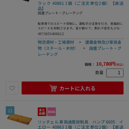
ラック 40861 1個（ご注文単位2個）【直送
品】
段差プレート・グレーチング
駐車場でのスピード抑制に。運転手の注意を引き、意識的に
スピードを抑制させます。音が静かで、割れや変形も少な
い。環境に配慮し、再生ゴムを使用しています。アンカーボ
4973655408612
ルト（市販品）を使って、固定することもできます。スチー
物流資材・工場資材
>
建築金物及び家具金
ル製のプレートがインサートされています。反射プレート付
きで、夜間も認識できます。別売の「ハンプコーナー5」を
物（スチール・木材）
>
段差プレート・グ
組み合わせることで、両端がデザインのアクセントになりま
レーチング
す。●製品重量：9kg
10,780
円
価格：
(税込)
数量
カートに入れる
21
リッチェル 車両速度抑制具 ハンプ 6005 イ
エロー 40863 1個（ご注文単位2個）【直送