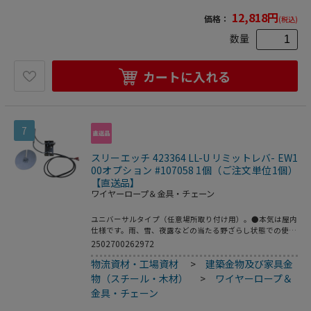
12,818
円
価格：
(税込)
数量
カートに入れる
7
スリーエッチ 423364 LL-U リミットレバ- EW1
00オプション #107058 1個（ご注文単位1個）
【直送品】
ワイヤーロープ＆金具・チェーン
ユニバーサルタイプ（任意場所取り付け用）。●本気は屋内
仕様です。雨、雪、夜露などの当たる野ざらし状態での使用
はできません。●上昇リミット専用です。下降時のリミット
2502700262972
はできません。
物流資材・工場資材
>
建築金物及び家具金
物（スチール・木材）
>
ワイヤーロープ＆
金具・チェーン