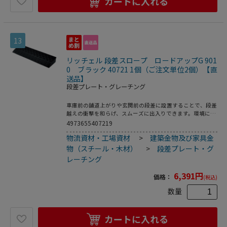
カートに入れる
13
リッチェル 段差スロープ ロードアップG 901
0 ブラック 40721 1個（ご注文単位2個）【直
送品】
段差プレート・グレーチング
車庫前の舗道上がりや玄関前の段差に設置することで、段差
越えの衝撃を和らげ、スムーズに出入りできます。環境に配
慮し、再生ゴムを使用しています。ゴム製だから、車輌など
4973655407219
が乗り上げる時の音が静か。割れや変形が少ない、タイヤと
物流資材・工場資材
>
建築金物及び家具金
のグリップ力があるので、雨の日でも滑りにくい、重みがあ
り、雨水などに流されにくいなどの利点があります。連結が
物（スチール・木材）
>
段差プレート・グ
可能でボルトで固定できます。●付属品：ボルト・ナット各
レーチング
1コ／ワッシャー2コ●製品重量：11．5kg
6,391
円
価格：
(税込)
数量
カートに入れる