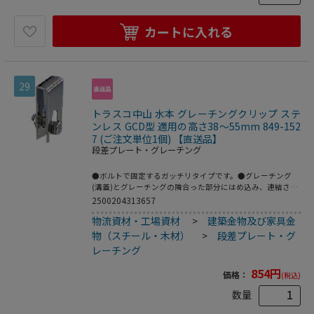
カートに入れる
29
トラスコ中山 水本 グレーチングクリップ ステ
ンレス GCD型 適用の高さ38～55mm 849-152
7 (ご注文単位1個) 【直送品】
段差プレート・グレーチング
●ボルトで固定するガッチリタイプです。●グレーチング
(溝蓋)とグレーチングの隣合った部分にはめ込み、連結させ
る事で、衝撃による跳ね上げ事故を防いだり、グレーチング
2500204313657
の盗難を抑制します。●W(mm)：25●ねじ径：
物流資材・工場資材
>
建築金物及び家具金
M8●L(mm)：75●T(mm)：2●適用の高さ(mm)：38～
55●W1(mm)：15●材質：ステンレス(SUS304)●仕上げ：
物（スチール・木材）
>
段差プレート・グ
バレル研磨仕上げ
レーチング
854
円
価格：
(税込)
数量