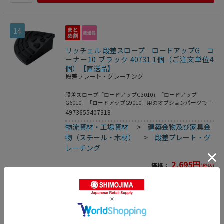
14
リッチェル 段差スロープ ロードアップG コ
ーナー10 ブラック 40731 1個（ご注文単位4
個）【直送品】
段差プレート・グレーチング
段差スロープ「ロードアップG3010」「ロードアップ
G6010」「ロードアップG9010」用のオプションパーツで
す。環境に配慮し、再生ゴムを使用しています。●付属品：
4973655407318
ボルト・ナット各1コ／ワッシャー2コ●製品重量：2．4kg
物流資材・工場資材
>
建築金物及び家具金
物（スチール・木材）
>
段差プレート・グ
レーチング
2,695
円
価格：
(税込)
数量
カートに入れる