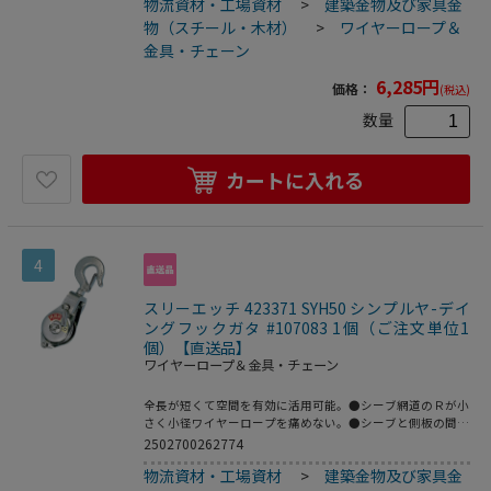
物流資材・工場資材
>
建築金物及び家具金
５以上で設計、強力安全。●使用頻度の多い作業や、シーブ
が高速回転する場合はベアリング入（シルバー食）を、ご使
物（スチール・木材）
>
ワイヤーロープ＆
用下さい。
金具・チェーン
6,285
円
価格：
(税込)
数量
カートに入れる
4
スリーエッチ 423371 SYH50 シンプルヤ-デイ
ングフックガタ #107083 1個（ご注文単位1
個）【直送品】
ワイヤーロープ＆金具・チェーン
全長が短くて空間を有効に活用可能。●シーブ網道のＲが小
さく小径ワイヤーロープを痛めない。●シーブと側板の間に
ワイヤーロープがはまらない形状。●全メッキさらに弯曲止
2502700262774
め金具は腐食に強く屋外作業でも安心。●もちろん安全係数
物流資材・工場資材
>
建築金物及び家具金
５以上で設計、強力安全。●使用頻度の多い作業や、シーブ