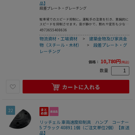
品】
段差プレート・グレーチング
駐車場でのスピード抑制に。運転手の注意を引き、意識的に
スピードを抑制させます。音が静かで、割れや変形も少な
い。環境に配慮し、再生ゴムを使用しています。アンカーボ
4973655408636
ルト（市販品）を使って、固定することもできます。スチー
物流資材・工場資材
>
建築金物及び家具金
ル製のプレートがインサートされています。反射プレート付
きで、夜間も認識できます。別売の「ハンプコーナー5」を
物（スチール・木材）
>
段差プレート・グ
組み合わせることで、両端がデザインのアクセントになりま
レーチング
す。●製品重量：9kg
10,780
円
価格：
(税込)
数量
カートに入れる
22
リッチェル 車両速度抑制具 ハンプ コーナー
5 ブラック 40891 1個（ご注文単位2個）【直送
品】