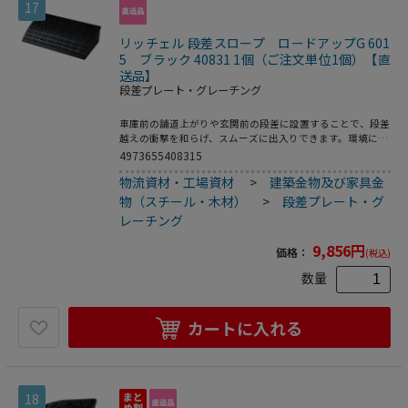
17
リッチェル 段差スロープ ロードアップG 601
5 ブラック 40831 1個（ご注文単位1個）【直
送品】
段差プレート・グレーチング
車庫前の舗道上がりや玄関前の段差に設置することで、段差
越えの衝撃を和らげ、スムーズに出入りできます。環境に配
慮し、再生ゴムを使用しています。ゴム製だから、車輌など
4973655408315
が乗り上げる時の音が静か。割れや変形が少ない、タイヤと
物流資材・工場資材
>
建築金物及び家具金
のグリップ力があるので、雨の日でも滑りにくい、重みがあ
り、雨水などに流されにくいなどの利点があります。連結が
物（スチール・木材）
>
段差プレート・グ
可能でボルトで固定できます。●付属品：ボルト・ナット各
レーチング
2コ／ワッシャー4コ●製品重量：18kg
9,856
円
価格：
(税込)
数量
カートに入れる
18