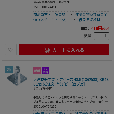
商品は事業者様向け商品です。
2500100624451
物流資材・工場資材
>
建築金物及び家具金
物（スチール・木材）
>
仮設足場部材
418
円
価格：
(税込)
数量
カートに入れる
25
大洋製器工業 固定ベース 48.6 (1062588) KB48.
6 1個 (ご注文単位1個) 【直送品】
仮設足場部材
●建地の単管・パイプを固定するためのベースです。●パイ
プ足場の固定用。●品名：ベース●適合パイプ径（mm）：
48.6●ベース寸法（mm）：121×121●（一社）仮設工業会
2500100764256
認定品（平和技研（株））●材質／仕上：スチール（電気メ
物流資材・工場資材
>
建築金物及び家具金
ッキ）●原産国：日本●コード番号：296-5429●こちらの