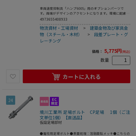
車両速度抑制具「ハンプ6005」用のオプションパーツで
す。両端がデザインのアクセントになります。環境に配慮
し、再生ゴムを使用しています。●製品重量：1．7kg
4973655408933
物流資材・工場資材
>
建築金物及び家具金
物（スチール・木材）
>
段差プレート・グ
レーチング
5,775
円
価格：
(税込)
数量
カートに入れる
24
境川工業所 足場ボルト CP足場 1個（ご注
文単位1個）【直送品】
仮設足場部材
●電柱用足場ボルト●表面処理：溶融亜鉛メッキ●こちらの