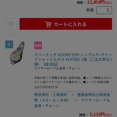
12,818
円
価格：
(税込)
数量
カートに入れる
8
スリーエッチ 423369 SY50 シンプルヤ-デイン
グシャックルガタ #107081 1個（ご注文単位1
個）【直送品】
ワイヤーロープ＆金具・チェーン
全長が短くて空間を有効に活用可能。●シーブ網道のＲが小
さく小径ワイヤーロープを痛めない。●シーブと側板の間に
ワイヤーロープがはまらない形状。●全メッキさらに弯曲止
2502700263276
め金具は腐食に強く屋外作業でも安心。●もちろん安全係数
物流資材・工場資材
>
建築金物及び家具金
５以上で設計、強力安全。●使用頻度の多い作業や、シーブ
が高速回転する場合はベアリング入（シルバー食）を、ご使
物（スチール・木材）
>
ワイヤーロープ＆
用下さい。
金具・チェーン
5,122
円
価格：
(税込)