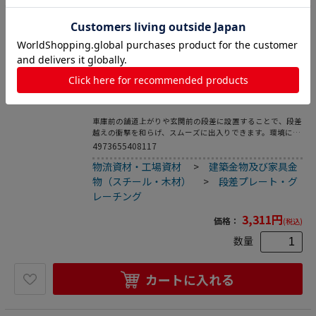
15
リッチェル 段差スロープ ロードアップG 600
5 ブラック 40811 1個（ご注文単位2個）【直
送品】
段差プレート・グレーチング
車庫前の舗道上がりや玄関前の段差に設置することで、段差
越えの衝撃を和らげ、スムーズに出入りできます。環境に配
慮し、再生ゴムを使用しています。ゴム製だから、車輌など
4973655408117
が乗り上げる時の音が静か。割れや変形が少ない、タイヤと
物流資材・工場資材
>
建築金物及び家具金
のグリップ力があるので、雨の日でも滑りにくい、重みがあ
り、雨水などに流されにくいなどの利点があります。連結が
物（スチール・木材）
>
段差プレート・グ
可能でボルトで固定できます。●付属品：ボルト・ナット各
レーチング
1コ／ワッシャー2コ●製品重量：2．8kg
3,311
円
価格：
(税込)
数量
カートに入れる