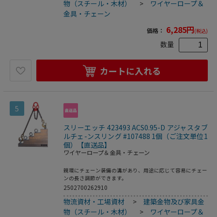
が高速回転する場合はベアリング入（シルバー食）を、ご使
物（スチール・木材）
>
ワイヤーロープ＆
用下さい。
金具・チェーン
6,285
円
価格：
(税込)
数量
カートに入れる
5
スリーエッチ 423493 ACS0.95-D アジャスタブ
ルチェ-ンスリング #107488 1個（ご注文単位1
個）【直送品】
ワイヤーロープ＆金具・チェーン
親環にチェーン装備の溝があり、用途に応じて容易にチェー
ンの長さ調節ができます。
2502700262910
物流資材・工場資材
>
建築金物及び家具金
物（スチール・木材）
>
ワイヤーロープ＆