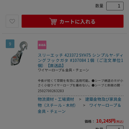
数量
カートに入れる
9
スリーエッチ 423372 SYH75 シンプルヤ-ディ
ングフックガタ #107084 1個（ご注文単位1
個）【直送品】
ワイヤーロープ＆金具・チェーン
全長が短くて空間を有効に活用可能。●シーブ網道のＲが小
さく小径ワイヤーロープを痛めない。●シーブと側板の間に
ワイヤーロープがはまらない形状。●全メッキさらに弯曲止
2502700263283
め金具は腐食に強く屋外作業でも安心。●もちろん安全係数
物流資材・工場資材
>
建築金物及び家具金
５以上で設計、強力安全。●使用頻度の多い作業や、シーブ
が高速回転する場合はベアリング入（シルバー食）を、ご使
物（スチール・木材）
>
ワイヤーロープ＆
用下さい。
金具・チェーン
10,245
円
価格：
(税込)