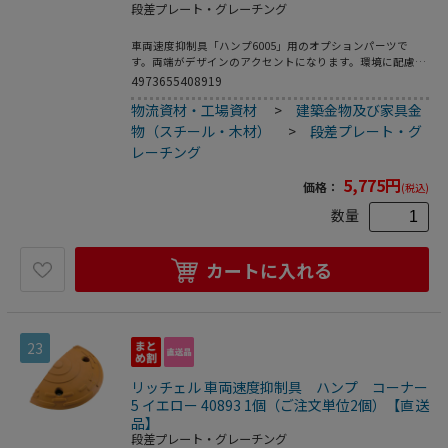
段差プレート・グレーチング
車両速度抑制具「ハンプ6005」用のオプションパーツで
す。両端がデザインのアクセントになります。環境に配慮
し、再生ゴムを使用しています。●製品重量：1．7kg
4973655408919
物流資材・工場資材
>
建築金物及び家具金
物（スチール・木材）
>
段差プレート・グ
レーチング
5,775
円
価格：
(税込)
数量
カートに入れる
23
リッチェル 車両速度抑制具 ハンプ コーナー
5 イエロー 40893 1個（ご注文単位2個）【直送
品】
段差プレート・グレーチング