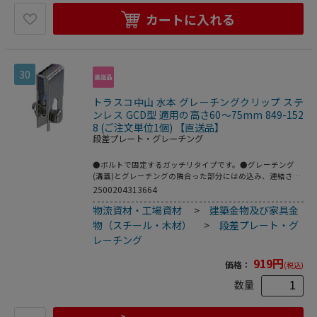
カートに入れる
30
トラスコ中山 水本 グレーチングクリップ ステ
ンレス GCD型 適用の高さ60～75mm 849-152
8 (ご注文単位1個) 【直送品】
段差プレート・グレーチング
●ボルトで固定するガッチリタイプです。●グレーチング
(溝蓋)とグレーチングの隣合った部分にはめ込み、連結させ
る事で、衝撃による跳ね上げ事故を防いだり、グレーチング
2500204313664
の盗難を抑制します。●W(mm)：25●ねじ径：
物流資材・工場資材
>
建築金物及び家具金
M8●L(mm)：95●T(mm)：2●適用の高さ(mm)：60～
75●W1(mm)：15●材質：ステンレス(SUS304)●仕上げ：
物（スチール・木材）
>
段差プレート・グ
バレル研磨仕上げ
レーチング
919
円
価格：
(税込)
数量