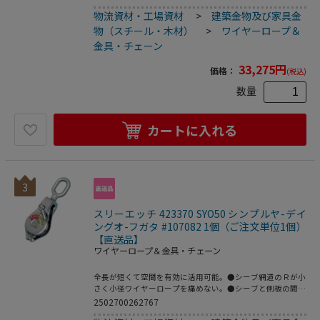
物流資材・工場資材
>
建築金物及び家具金
物（スチール・木材）
>
ワイヤーロープ＆
金具・チェーン
33,275
円
価格：
(税込)
数量
カートに入れる
3
スリーエッチ 423370 SYO50 シンプルヤ-デイ
ングオ-フガタ #107082 1個（ご注文単位1個）
【直送品】
ワイヤーロープ＆金具・チェーン
全長が短くて空間を有効に活用可能。●シーブ網道のＲが小
さく小径ワイヤーロープを痛めない。●シーブと側板の間に
ワイヤーロープがはまらない形状。●全メッキさらに弯曲止
2502700262767
め金具は腐食に強く屋外作業でも安心。●もちろん安全係数