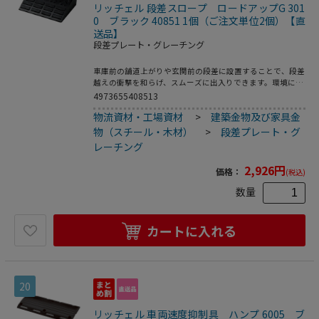
リッチェル 段差スロープ ロードアップG 301
0 ブラック 40851 1個（ご注文単位2個）【直
送品】
段差プレート・グレーチング
車庫前の舗道上がりや玄関前の段差に設置することで、段差
越えの衝撃を和らげ、スムーズに出入りできます。環境に配
慮し、再生ゴムを使用しています。ゴム製だから、車輌など
4973655408513
が乗り上げる時の音が静か。割れや変形が少ない、タイヤと
物流資材・工場資材
>
建築金物及び家具金
のグリップ力があるので、雨の日でも滑りにくい、重みがあ
り、雨水などに流されにくいなどの利点があります。連結が
物（スチール・木材）
>
段差プレート・グ
可能でボルトで固定できます。●付属品：ボルト・ナット各
レーチング
1コ／ワッシャー2コ●製品重量：4kg
2,926
円
価格：
(税込)
数量
カートに入れる
20
リッチェル 車両速度抑制具 ハンプ 6005 ブ