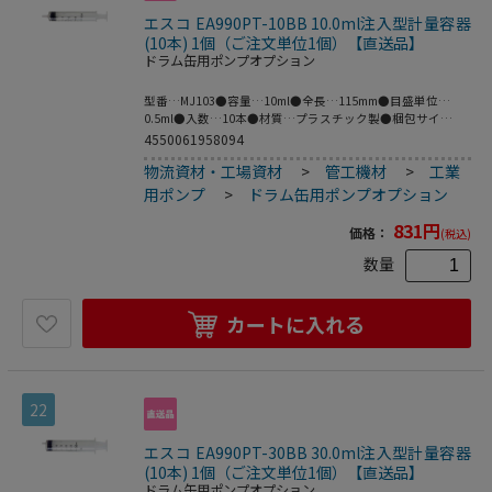
エスコ EA990PT-10BB 10.0ml注入型計量容器
(10本) 1個（ご注文単位1個）【直送品】
ドラム缶用ポンプオプション
型番…MJ103●容量…10ml●全長…115mm●目盛単位…
0.5ml●入数…10本●材質…プラスチック製●梱包サイ
ズ:192×220×80●梱包重量94g
4550061958094
物流資材・工場資材
>
管工機材
>
工業
用ポンプ
>
ドラム缶用ポンプオプション
831
円
価格：
(税込)
数量
カートに入れる
22
エスコ EA990PT-30BB 30.0ml注入型計量容器
(10本) 1個（ご注文単位1個）【直送品】
ドラム缶用ポンプオプション