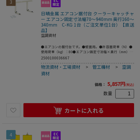
3
日晴金属 エアコン据付台 クーラーキャッチャ
ー エアコン固定寸法幅70～940mm 奥行160～
340mm C-KG 1台（ご注文単位1台）【直送
品】
空調資材
●エアコンの据付台です。●壁面用。●許容面荷重（N）●
使用荷重（kg）：80●エアコン固定寸法幅×奥行（mm）：
70～940×160～340●色調：アイボリー●材質／仕上：
2500100036667
ZAM?+粉体塗装●原産国：日本●コード番号：764-3624●
物流資材・工場資材
>
管工機材
>
空調
こちらの商品は事業者様向け商品です。
資材
5,857
円
価格：
(税込)
数量
カートに入れる
4