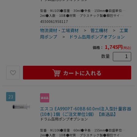
型番…MJ105●容量…30ml●全長…150mm●目盛単位…
2ml●入数…10本●材質…プラスチック製●梱包サイ
ズ:206×260×80●梱包重量198g
4550061958117
物流資材・工場資材
>
管工機材
>
工業
用ポンプ
>
ドラム缶用ポンプオプション
1,745
円
価格：
(税込)
数量
カートに入れる
23
エスコ EA990PT-60BB 60.0ml注入型計量容器
(10本) 1個（ご注文単位1個）【直送品】
ドラム缶用ポンプオプション
型番…MJ106●容量…60ml●全長…155mm●目盛単位…
2ml●入数…10本●材質…プラスチック製●梱包サイ