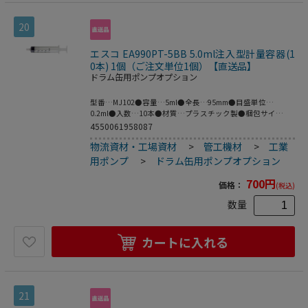
20
エスコ EA990PT-5BB 5.0ml注入型計量容器(1
0本) 1個（ご注文単位1個）【直送品】
ドラム缶用ポンプオプション
型番…MJ102●容量…5ml●全長…95mm●目盛単位…
0.2ml●入数…10本●材質…プラスチック製●梱包サイ
ズ:207×242×57●梱包重量66g
4550061958087
物流資材・工場資材
>
管工機材
>
工業
用ポンプ
>
ドラム缶用ポンプオプション
700
円
価格：
(税込)
数量
カートに入れる
21