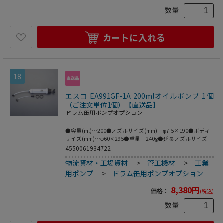
数量
カートに入れる
18
エスコ EA991GF-1A 200mlオイルポンプ 1個
（ご注文単位1個）【直送品】
ドラム缶用ポンプオプション
●容量(ml)…200●ノズルサイズ(mm)…φ7.5×190●ボディ
サイズ(mm)…φ60×295●重量…240g●延長ノズルサイズ
(mm)…φ6.3×178●ブレーキオイルやクーラント等に●目盛
4550061934722
付●SAE60まで対応●ノズルキャップ付●梱包サイ
物流資材・工場資材
>
管工機材
>
工業
ズ:63×330×61●梱包重量276g
用ポンプ
>
ドラム缶用ポンプオプション
8,380
円
価格：
(税込)
数量