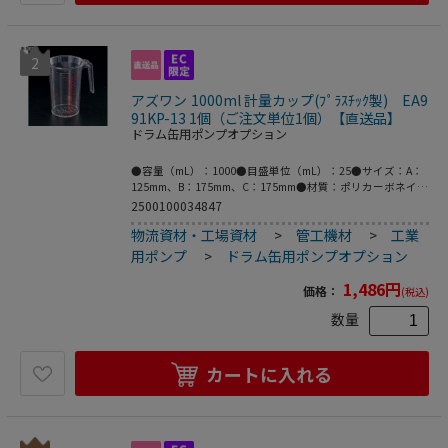
2
アズワン 1000ml 計量カップ(ﾌﾟﾗｽﾁｯｸ製) EA9
91KP-13 1個（ご注文単位1個）【直送品】
ドラム缶用ポンプオプション
●容量（mL）：1000●目盛単位（mL）：25●サイズ：A：
125mm、B：175mm、C：175mm●材質：ポリカーボネイト
●使用温度：1～99℃●目盛付●こちらの商品は事業者様向
2500100034847
け商品です。
物流資材・工場資材
>
管工機材
>
工業
用ポンプ
>
ドラム缶用ポンプオプション
1,486
円
価格：
(税込)
数量
カートに入れる