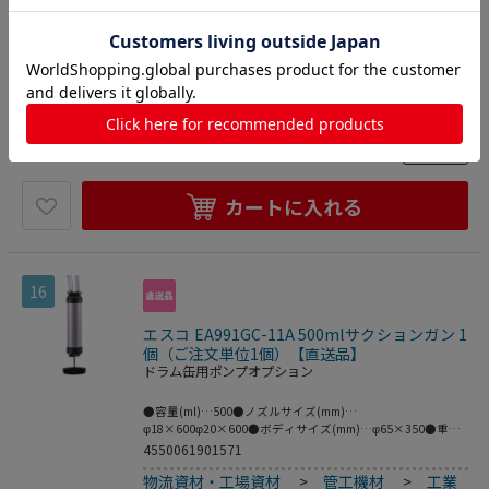
カストノズル：ステンレス鋼●吐出量…1ml/1ストローク●
サイズ…85×70×320(H)mm●重量…500g●ノズル外径…
4550061900710
6.04mm（先端：4.59mm）●耐衝撃性と堅牢性●梱包サイ
物流資材・工場資材
>
管工機材
>
工業
ズ:123×67×318●梱包重量494g
用ポンプ
>
ドラム缶用ポンプオプション
5,967
円
価格：
(税込)
数量
カートに入れる
16
エスコ EA991GC-11A 500mlサクションガン 1
個（ご注文単位1個）【直送品】
ドラム缶用ポンプオプション
●容量(ml)…500●ノズルサイズ(mm)…
φ18×600φ20×600●ボディサイズ(mm)…φ65×350●重
量…550g●アルミ製●SAE50まで対応●ガソリン、ディーゼ
4550061901571
ルオイル、エタノール、灯油、石油、不凍液等に●完全に分
物流資材・工場資材
>
管工機材
>
工業
解できるため、お手入れも簡単です。●梱包サイ