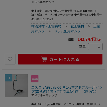
ドラム缶用ポンプ
●吐出量…55L/min●エアー消費量…55L/min●適用…灯
油・軽油・ガソリン●ホース長…2m●重量…6.3kg●材質…
本体・ノズル：アルミ・真鍮・ステンレスパッキン：ニトリ
4550061962572
ルゴム・フッ素ゴムホース：NBR●粘度…3,000CP以下●ア
物流資材・工場資材
>
管工機材
>
工業
ース線…有●ノズル…手動ガン●押上揚程…2m●ノズル外
径…φ22.3mm●全長…1056mm●使用コンプレッサー…
用ポンプ
>
ドラム缶用ポンプ
0.75kW●1馬力（0.75kw）のコンプレッサーで駆動します。
●ドラム缶内の液体を無駄なく吐出。残液は約200CC●電気
142,747
円
価格：
(税込)
を使用しない防爆仕様●二重安全構造で安心●高粘度の液体
に対応●圧縮空気で駆動●残液最小で省エネ●※ドラム缶は
数量
別売です。●梱包サイズ:385×1120×180●梱包重量8020g
カートに入れる
31
エスコ EA990YE-51 単1x2本アドブルー用ポン
プ(電池式) 1個（ご注文単位1個）【直送品】
アドブルー用ポンプ
●吐出量…5L/min●適用…アドブルー●電源…単1電池×2