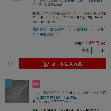
入 886-42 1組（ご注文単位1組）【直送品】
バルブ・配管識別用品
●無地仕様で文字の書き込みやステッカーの貼り付けも可能
です。●サイズ（mm）：80×40×2●入数：1組（10枚入）
●材質：エコユニボード●取り付け穴サイズ：Φ4mm×1●
2500100060549
こちらの商品は事業者様向け商品です。
物流資材・工場資材
>
管工機材
>
バル
ブ・配管識別用品
1,079
円
価格：
(税込)
数量
カートに入れる
6
エスコ EA990PP-1 1.0mlベローズピペット 1個
（ご注文単位1個）【直送品】
ドラム缶用ポンプオプション
型番…01180●容量…1.0ml●全長…196mm●目盛単位…