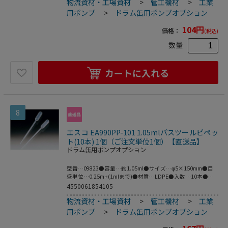
物流資材・工場資材
>
管工機材
>
工業
用ポンプ
>
ドラム缶用ポンプオプション
104
円
価格：
(税込)
数量
カートに入れる
8
エスコ EA990PP-101 1.05mlパスツールピペッ
ト(10本) 1個（ご注文単位1個）【直送品】
ドラム缶用ポンプオプション
型番…09823●容量…約1.05ml●サイズ…φ5×150mm●目
盛単位…0.25m+(1mlまで)●材質…LDPE●入数…10本●ピ
ペット容量は約1.05mlで、0.03mlの滴下ができます。●滅菌
4550061854105
済みもあります。●梱包サイズ:140×170×27●梱包重量
物流資材・工場資材
>
管工機材
>
工業
26g
用ポンプ
>
ドラム缶用ポンプオプション