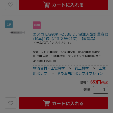
カートに入れる
19
エスコ EA990PT-2.5BB 2.5ml注入型計量容器
(10本) 1個（ご注文単位1個）【直送品】
ドラム缶用ポンプオプション
型番…MJ101●容量…2.5ml●全長…85mm●目盛単位…
0.1ml●入数…10本●材質…プラスチック製●梱包サイ
ズ:131×213×49●梱包重量50g
4550061958070
物流資材・工場資材
>
管工機材
>
工業
用ポンプ
>
ドラム缶用ポンプオプション
653
円
価格：
(税込)
数量
カートに入れる