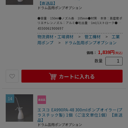
【直送品】
ドラム缶用ポンプオプション
●容量…150ml●ノズル長…105mm●材質…本体：高密度ポ
リエチレンノズル：アルミ●吐出量…1ml/1ストローク●サ
イズ…90×50×215(H)mm●重量…120g●ノズル外径…
4550061900697
6.04mm（先端：4.59mm）●梱包サイズ:90×53×212●梱
物流資材・工場資材
>
管工機材
>
工業
包重量138g
用ポンプ
>
ドラム缶用ポンプオプション
1,839
円
価格：
(税込)
数量
カートに入れる
14
エスコ EA990PA-48 300mlポンプオイラー(プ
ラスチック製) 1個（ご注文単位1個）【直送
品】
ドラム缶用ポンプオプション