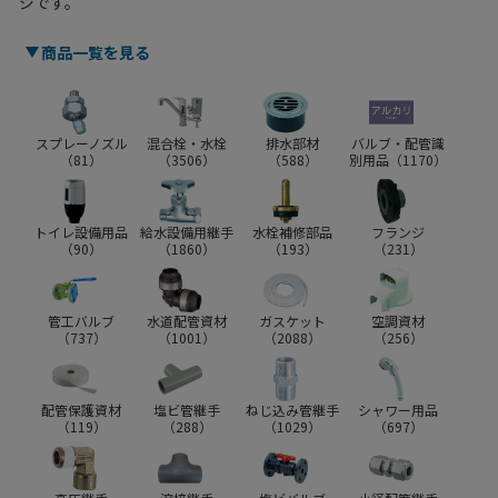
ジです。
商品一覧を見る
スプレーノズル
混合栓・水栓
排水部材
バルブ・配管識
（
81
）
（
3506
）
（
588
）
別用品（
1170
）
トイレ設備用品
給水設備用継手
水栓補修部品
フランジ
（
90
）
（
1860
）
（
193
）
（
231
）
管工バルブ
水道配管資材
ガスケット
空調資材
（
737
）
（
1001
）
（
2088
）
（
256
）
配管保護資材
塩ビ管継手
ねじ込み管継手
シャワー用品
（
119
）
（
288
）
（
1029
）
（
697
）