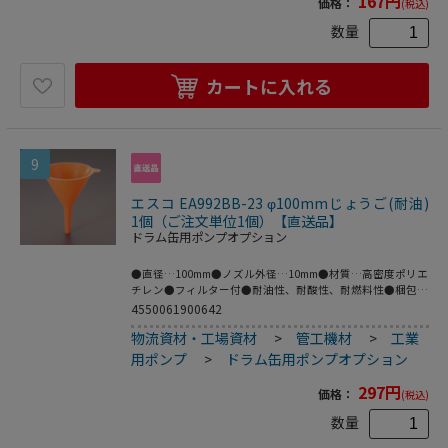
167
円
価格：
(税込)
数量
カートに入れる
9
エスコ EA992BB-23 φ100mmじょうご(耐油)
1個（ご注文単位1個）【直送品】
ドラム缶用ポンプオプション
●直径…100mm●ノズル外径…10mm●材質…高密度ポリエ
チレン●フィルター付●耐油性、耐酸性、耐燃料性●梱包サ
イズ:101×101×131●梱包重量20g
4550061900642
物流資材・工場資材
>
管工機材
>
工業
用ポンプ
>
ドラム缶用ポンプオプション
297
円
価格：
(税込)
数量