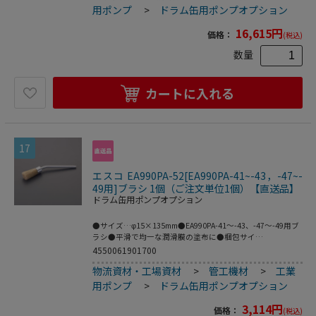
ズ:168×685×72●梱包重量1062g
用ポンプ
>
ドラム缶用ポンプオプション
16,615
円
価格：
(税込)
数量
カートに入れる
17
エスコ EA990PA-52[EA990PA-41~-43，-47~-
49用]ブラシ 1個（ご注文単位1個）【直送品】
ドラム缶用ポンプオプション
●サイズ…φ15×135mm●EA990PA-41～-43、-47～-49用ブ
ラシ●平滑で均一な潤滑膜の塗布に●梱包サイ
ズ:170×50×16●梱包重量16g
4550061901700
物流資材・工場資材
>
管工機材
>
工業
用ポンプ
>
ドラム缶用ポンプオプション
3,114
円
価格：
(税込)