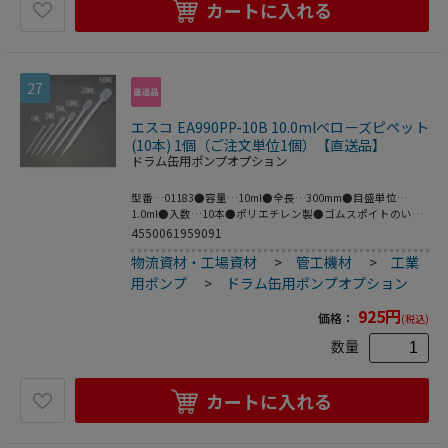
カートに入れる
27
エスコ EA990PP-10B 10.0mlベローズピペット
(10本) 1個（ご注文単位1個）【直送品】
ドラム缶用ポンプオプション
型番…01183●容量…10ml●全長…300mm●目盛単位…
1.0ml●入数…10本●ポリエチレン製●ゴムスポイトのいら
ないピペットです。●梱包サイズ:177×337×43●梱包重量
4550061959091
164g
物流資材・工場資材
>
管工機材
>
工業
用ポンプ
>
ドラム缶用ポンプオプション
925
円
価格：
(税込)
数量
カートに入れる