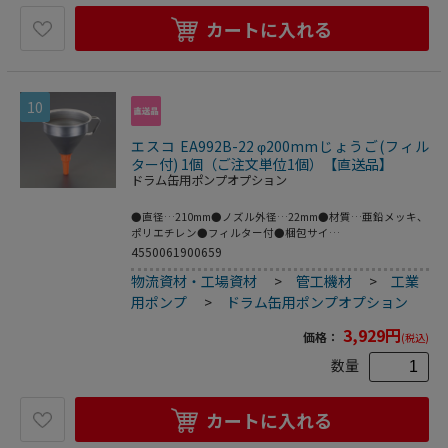
カートに入れる
10
エスコ EA992B-22 φ200mmじょうご(フィル
ター付) 1個（ご注文単位1個）【直送品】
ドラム缶用ポンプオプション
●直径…210mm●ノズル外径…22mm●材質…亜鉛メッキ、
ポリエチレン●フィルター付●梱包サイ
ズ:217×225×265●梱包重量544g
4550061900659
物流資材・工場資材
>
管工機材
>
工業
用ポンプ
>
ドラム缶用ポンプオプション
3,929
円
価格：
(税込)
数量
カートに入れる