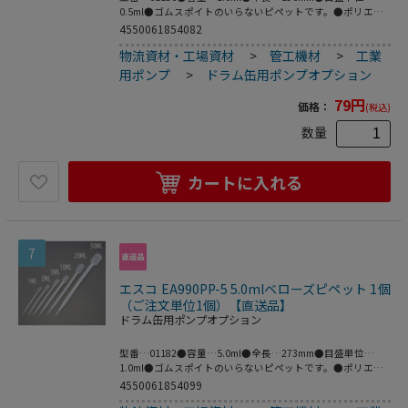
0.5ml●ゴムスポイトのいらないピペットです。●ポリエチ
レン製●梱包サイズ:223×29×20●梱包重量14g
4550061854082
物流資材・工場資材
>
管工機材
>
工業
用ポンプ
>
ドラム缶用ポンプオプション
79
円
価格：
(税込)
数量
カートに入れる
7
エスコ EA990PP-5 5.0mlベローズピペット 1個
（ご注文単位1個）【直送品】
ドラム缶用ポンプオプション
型番…01182●容量…5.0ml●全長…273mm●目盛単位…
1.0ml●ゴムスポイトのいらないピペットです。●ポリエチ
レン製●梱包サイズ:267×29×25●梱包重量18g
4550061854099