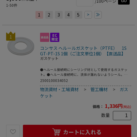
/100ページ
GO
1
-
50
件
>
≫
1
2
3
4
5
1
コンサス ヘルールガスケット（PTFE） 1S
GT-PT-1S 1個（ご注文単位1個）【直送品】
ガスケット
●ヘルール接続時にシーリング材として使用するガスケッ
ト。●ヘルール接続時に、流体が漏れないようシール。
●EPDM／シリコン／NBR／バイトン／他、流体に合わせて
2500100034052
様々な材質を用意。●呼び径：1S、1.5S、2S、2.5S、3S、
物流資材・工場資材
>
管工機材
>
ガス
4S。●シリコン／EPDM製ではツバ無し／ツバ付き、10つの
仕様を用意。シーリング材として使用可能。●材質：
ケット
PTFE●サイズ：1S●直径（Φmm）：50.5●※色はフッ素ゴ
ム、バイトン、EPDM、NBRは黒色、シリコンは乳白色、
1,336
円
価格：
(税込)
PTFEは白色になります。●こちらの商品は事業者様向け商
品です。
数量
カートに入れる