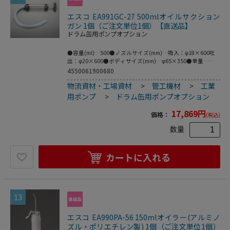
エスコ EA991GC-27 500mlオイルサクション
ガン 1個（ご注文単位1個）【直送品】
ドラム缶用ポンプオプション
●容量(ml)…500●ノズルサイズ(mm)…吸入：φ18×600吐
出：φ20×600●ボディサイズ(mm)…φ65×350●重量…
740g●最小目盛…50ml●ポリ塩化ビニル製●軽油、ディー
4550061900680
ゼル油、不凍液等に●見やすい目盛付●完全に分解できるの
物流資材・工場資材
>
管工機材
>
工業
でお手入れも簡単●SAE45まで対応●梱包サイ
ズ:168×683×70●梱包重量1060g
用ポンプ
>
ドラム缶用ポンプオプション
17,869
円
価格：
(税込)
数量
カートに入れる
13
エスコ EA990PA-56 150mlオイラー(アルミノ
ズル・ポリエチレン製) 1個（ご注文単位1個）