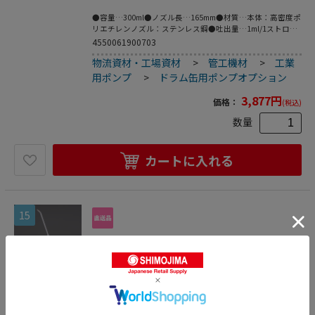
●容量…300ml●ノズル長…165mm●材質…本体：高密度ポ
リエチレンノズル：ステンレス鋼●吐出量…1ml/1ストロー
ク●サイズ…85×70×320(H)mm●重量…500g●ノズル外
4550061900703
径…6.04mm（先端：4.59mm）●梱包サイ
物流資材・工場資材
>
管工機材
>
工業
ズ:116×72×321●梱包重量282g
用ポンプ
>
ドラム缶用ポンプオプション
3,877
円
価格：
(税込)
数量
カートに入れる
15
エスコ EA990PA-42 300mlポンプオイラー(亜
鉛ダイカスト製) 1個（ご注文単位1個）【直送
品】
ドラム缶用ポンプオプション
●容量…300ml●ノズル長…165mm●材質…本体：亜鉛ダイ