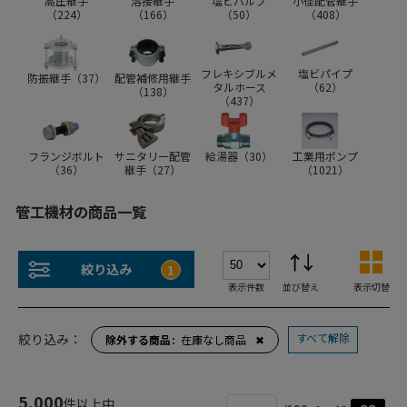
高圧継手
溶接継手
塩ビバルブ
小径配管継手
（
224
）
（
166
）
（
50
）
（
408
）
フレキシブルメ
塩ビパイプ
防振継手（
37
）
配管補修用継手
タルホース
（
62
）
（
138
）
（
437
）
フランジボルト
サニタリー配管
給湯器（
30
）
工業用ポンプ
（
36
）
継手（
27
）
（
1021
）
管工機材の商品一覧
絞り込み
1
表示件数
並び替え
表示切替
すべて解除
絞り込み：
除外する商品
在庫なし商品
✖
5,000
件以上中