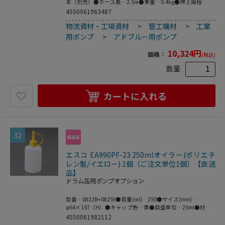
本（別売）●ホース長…2.5m●重量…0.4kg●押上揚程…
1.5m●材質…本体・ノズル：HDPE（高密度ポリエチレ
4550061963487
ン）/PP/SUSパッキン・ホース：NBR●全長…
物流資材・工場資材
>
管工機材
>
工業
668mm●PSE（電気用品安全法）適合品●バックインボック
ス用●手元ノズル付●軽量、簡単、補充しやすい。●農機・
用ポンプ
>
アドブルー用ポンプ
建機のメンテナンスに●梱包サイズ:175×730×113●梱包
重量1100g
10,324
円
価格：
(税込)
数量
カートに入れる
32
エスコ EA990PF-23 250mlオイラー(ポリエチ
レン製/イエロー) 1個（ご注文単位1個）【直送
品】
ドラム缶用ポンプオプション
型番…0822B+0825Y●容量(ml)…250●サイズ(mm)…
φ64×157（H）●キャップ色…黄●目盛単位…25ml●材
質…ポリエチレン●ノズル長…55mm●内径…15mm●ノズ
4550061982112
ル外径…約5mm（先端）●横倒しになっても液漏れしな