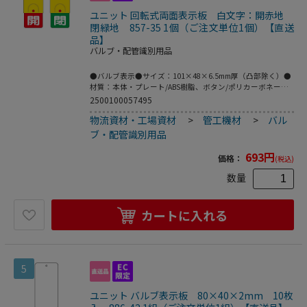
ユニット 回転式両面表示板 白文字：開赤地
閉緑地 857-35 1個（ご注文単位1個）【直送
品】
バルブ・配管識別用品
●バルブ表示●サイズ：101×48×6.5mm厚（凸部除く）●
材質：本体・プレート/ABS樹脂、ボタン/ポリカーボネート
●こちらの商品は事業者様向け商品です。
2500100057495
物流資材・工場資材
>
管工機材
>
バル
ブ・配管識別用品
693
円
価格：
(税込)
数量
カートに入れる
5
ユニット バルブ表示板 80×40×2mm 10枚