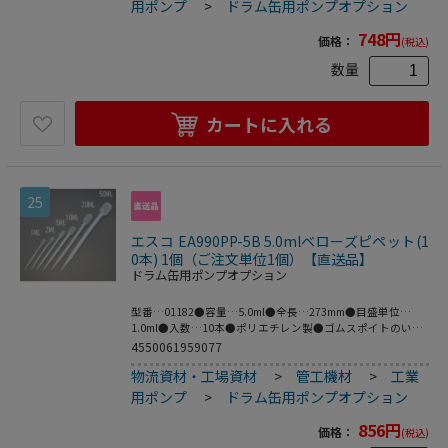
用ポンプ
>
ドラム缶用ポンプオプション
748
円
価格：
(税込)
数量
カートに入れる
25
エスコ EA990PP-5B 5.0mlベローズピペット(1
0本) 1個（ご注文単位1個）【直送品】
ドラム缶用ポンプオプション
型番…01182●容量…5.0ml●全長…273mm●目盛単位…
1.0ml●入数…10本●ポリエチレン製●ゴムスポイトのいら
ないピペットです。●梱包サイズ:138×301×39●梱包重量
4550061959077
82g
物流資材・工場資材
>
管工機材
>
工業
用ポンプ
>
ドラム缶用ポンプオプション
856
円
価格：
(税込)