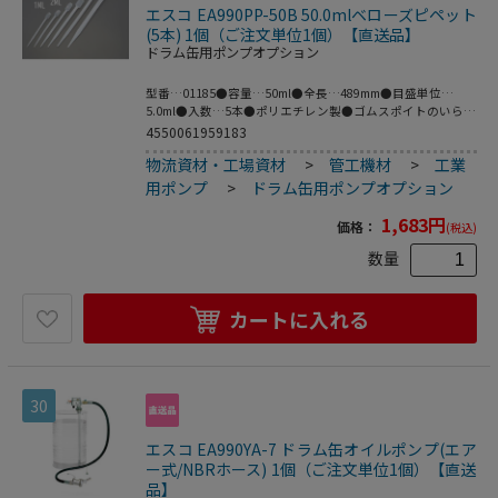
エスコ EA990PP-50B 50.0mlベローズピペット
(5本) 1個（ご注文単位1個）【直送品】
ドラム缶用ポンプオプション
型番…01185●容量…50ml●全長…489mm●目盛単位…
5.0ml●入数…5本●ポリエチレン製●ゴムスポイトのいらな
いピペットです。●梱包サイズ:190×580×50●梱包重量
4550061959183
200g
物流資材・工場資材
>
管工機材
>
工業
用ポンプ
>
ドラム缶用ポンプオプション
1,683
円
価格：
(税込)
数量
カートに入れる
30
エスコ EA990YA-7 ドラム缶オイルポンプ(エア
ー式/NBRホース) 1個（ご注文単位1個）【直送
品】