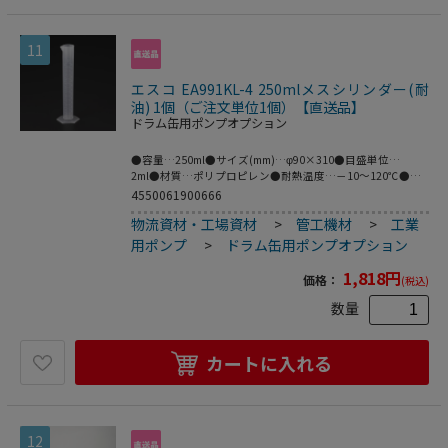
11
エスコ EA991KL-4 250mlメスシリンダー(耐
油) 1個（ご注文単位1個）【直送品】
ドラム缶用ポンプオプション
●容量…250ml●サイズ(mm)…φ90×310●目盛単位…
2ml●材質…ポリプロピレン●耐熱温度…－10～120℃●耐
油性、耐酸性●梱包サイズ:84×101×306●梱包重量84g
4550061900666
物流資材・工場資材
>
管工機材
>
工業
用ポンプ
>
ドラム缶用ポンプオプション
1,818
円
価格：
(税込)
数量
カートに入れる
12