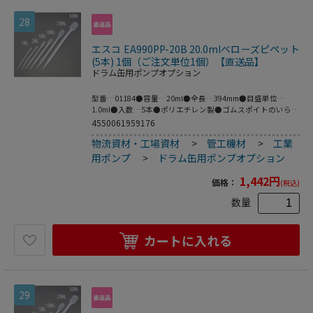
28
エスコ EA990PP-20B 20.0mlベローズピペット
(5本) 1個（ご注文単位1個）【直送品】
ドラム缶用ポンプオプション
型番…01184●容量…20ml●全長…394mm●目盛単位…
1.0ml●入数…5本●ポリエチレン製●ゴムスポイトのいらな
いピペットです。●梱包サイズ:185×410×39●梱包重量
4550061959176
108g
物流資材・工場資材
>
管工機材
>
工業
用ポンプ
>
ドラム缶用ポンプオプション
1,442
円
価格：
(税込)
数量
カートに入れる
29