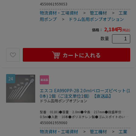
ズ:179×256×115●梱包重量356g
4550061959053
物流資材・工場資材
>
管工機材
>
工業
用ポンプ
>
ドラム缶用ポンプオプション
2,184
円
価格：
(税込)
数量
カートに入れる
24
エスコ EA990PP-2B 2.0mlベローズピペット(1
0本) 1個（ご注文単位1個）【直送品】
ドラム缶用ポンプオプション
型番…01181●容量…2.0ml●全長…217mm●目盛単位…
0.5ml●入数…10本●ポリエチレン製●ゴムスポイトのいら
ないピペットです。●梱包サイズ:106×312×47●梱包重量
4550061959060
42g
物流資材・工場資材
>
管工機材
>
工業