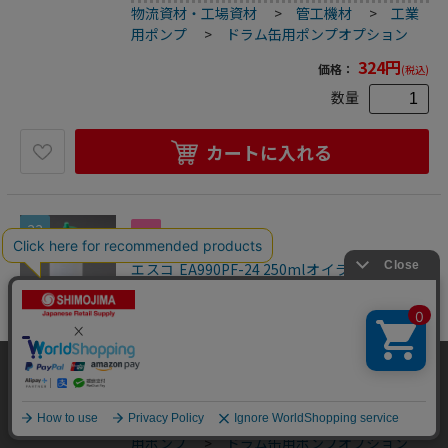
物流資材・工場資材
>
管工機材
>
工業
い、ノズルキャップ付●目盛付●梱包サイ
ズ:62×63×155●梱包重量28g
用ポンプ
>
ドラム缶用ポンプオプション
324
円
価格：
(税込)
数量
カートに入れる
33
エスコ EA990PF-24 250mlオイラー(ポリエチ
レン製/グリーン) 1個（ご注文単位1個）【直送
品】
ドラム缶用ポンプオプション
型番…0822B+0825G●容量(ml)…250●サイズ(mm)…
当サイトはクッキー（Cookie）を使用しています。Cookieの使用に同意いた
φ64×157（H）●キャップ色…緑●目盛単位…25ml●材
だける場合は「OK」をクリックしてください。
質…ポリエチレン●ノズル長…55mm●内径…15mm●ノズ
4550061982129
ル外径…約5mm（先端）●横倒しになっても液漏れしな
OK
物流資材・工場資材
>
管工機材
>
工業
い、ノズルキャップ付●目盛付●梱包サイ
ズ:63×62×155●梱包重量30g
用ポンプ
>
ドラム缶用ポンプオプション