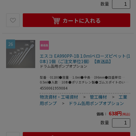
数量
カートに入れる
26
エスコ EA990PP-1B 1.0mlベローズピペット(1
0本) 1個（ご注文単位1個）【直送品】
ドラム缶用ポンプオプション
型番…01180●容量…1.0ml●全長…196mm●目盛単位…
0.5ml●入数…10本●ポリエチレン製●ゴムスポイトのいら
ないピペットです。●梱包サイズ:119×331×28●梱包重量
4550061959084
42g
物流資材・工場資材
>
管工機材
>
工業
用ポンプ
>
ドラム缶用ポンプオプション
638
円
価格：
(税込)
数量