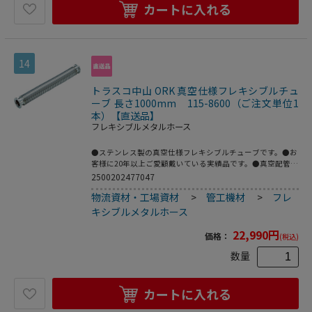
カートに入れる
14
トラスコ中山 ORK 真空仕様フレキシブルチュ
ーブ 長さ1000mm 115-8600（ご注文単位1
本）【直送品】
フレキシブルメタルホース
●ステンレス製の真空仕様フレキシブルチューブです。●お
客様に20年以上ご愛顧戴いている実績品です。●真空配管
用。●全長(mm)：1000●フランジサイズ：NW10●適合流
2500202477047
体：各種ガス、空気(真空排気)●長さ(mm)●最高使用圧
物流資材・工場資材
>
管工機材
>
フレ
力：FV～大気圧●使用温度範囲：-196～150℃(シール材の
耐熱温度により異なる)●Heリーク試験：1.33×10[[の-10
キシブルメタルホース
乗]]Pa・[[Ｍ3]]/sec以下●フレキ部：ステンレス
(SUS316L)●フランジ部：ステンレス(SUS316L)
22,990
円
価格：
(税込)
数量
カートに入れる