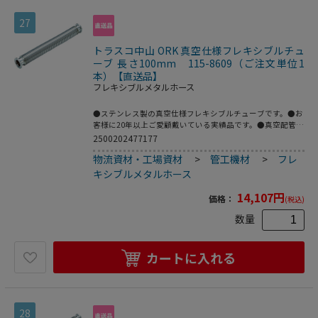
27
トラスコ中山 ORK 真空仕様フレキシブルチュ
ーブ 長さ100mm 115-8609（ご注文単位1
本）【直送品】
フレキシブルメタルホース
●ステンレス製の真空仕様フレキシブルチューブです。●お
客様に20年以上ご愛顧戴いている実績品です。●真空配管
用。●全長(mm)：100●フランジサイズ：NW40●適合流
2500202477177
体：各種ガス、空気(真空排気)●長さ(mm)●最高使用圧
物流資材・工場資材
>
管工機材
>
フレ
力：FV～大気圧●使用温度範囲：-196～150℃(シール材の
耐熱温度により異なる)●Heリーク試験：1.33×10[[の-10
キシブルメタルホース
乗]]Pa・[[Ｍ3]]/sec以下●フレキ部：ステンレス
(SUS316L)●フランジ部：ステンレス(SUS316L)
14,107
円
価格：
(税込)
数量
カートに入れる
28