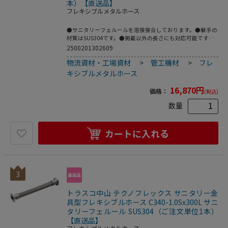
本）【直送品】
フレキシブルメタルホース
●サニタリーフェルールを溶接接合しております。●継手の
材質はSUS304です。●掲載以外の長さにも対応可能です。
●配管の心合わせに。●繰返し発生する機械的変位の吸収
2500201302609
に。●機器、配管の繰り返し脱着作業に。●呼び径B：
物流資材・工場資材
>
管工機材
>
フレ
1.0S●全長(mm)：1000●フェルールサイズ：1.0S●最高使
用圧力(MPa)：1.0●使用温度範囲(℃)：80●接続方式：サニ
キシブルメタルホース
タリーフェルール●適合流体：水、油、空気、ガス、等(腐
食性流体を除く)●最高使用圧力：1MPa●使用温度範囲：0
16,870
円
価格：
(税込)
～80℃●接続：サニタリーフェルール●フレキ部：ステン
レス(SUS304)●継手部：ステンレス(SUS304)
数量
カートに入れる
3
トラスコ中山 テクノフレックス サニタリー金
具型フレキシブルホース C340-1.0Sx300L サニ
タリーフェルール SUS304（ご注文単位1本）
【直送品】