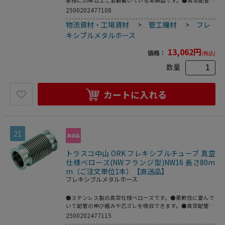
客様に20年以上ご愛顧戴いている実績品です。●真空配管
用。●全長(mm)：500●フランジサイズ：NW16●適合流
2500202477108
体：各種ガス、空気(真空排気)●長さ(mm)●最高使用圧
物流資材・工場資材
>
管工機材
>
フレ
力：FV～大気圧●使用温度範囲：-196～150℃(シール材の
耐熱温度により異なる)●Heリーク試験：1.33×10[[の-10
キシブルメタルホース
乗]]Pa・[[Ｍ3]]/sec以下●フレキ部：ステンレス
(SUS316L)●フランジ部：ステンレス(SUS316L)
13,062
円
価格：
(税込)
数量
カートに入れる
21
トラスコ中山 ORK フレキシブルチューブ 真空
仕様ベローズ(NWフランジ型)NW16 長さ80m
m（ご注文単位1本）【直送品】
フレキシブルメタルホース
●ステンレス製の真空仕様ベローズです。●柔軟性に富んで
いて配管の伸び縮みや芯ズレを吸収できます。●真空配管
用。●全長(mm)：80●フランジサイズ：NW16●適合流
2500202477115
体：各種ガス、空気(真空排気)●長さ(mm)●最高使用圧