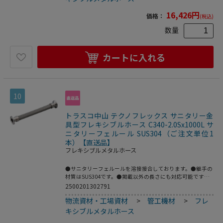
リーフェルール●適合流体：水、油、空気、ガス、等(腐食
性流体を除く)●最高使用圧力：1MPa●使用温度範囲：0～
16,426
円
価格：
(税込)
80℃●接続：サニタリーフェルール●フレキ部：ステンレ
ス(SUS304)●継手部：ステンレス(SUS304)
数量
カートに入れる
10
トラスコ中山 テクノフレックス サニタリー金
具型フレキシブルホース C340-2.0Sx1000L サ
ニタリーフェルール SUS304（ご注文単位1
本）【直送品】
フレキシブルメタルホース
●サニタリーフェルールを溶接接合しております。●継手の
材質はSUS304です。●掲載以外の長さにも対応可能です。
●配管の心合わせに。●繰返し発生する機械的変位の吸収
2500201302791
に。●機器、配管の繰り返し脱着作業に。●呼び径B：
物流資材・工場資材
>
管工機材
>
フレ
2.0S●全長(mm)：1000●フェルールサイズ：2.0S●最高使
用圧力(MPa)：1.0●使用温度範囲(℃)：80●接続方式：サニ
キシブルメタルホース
タリーフェルール●適合流体：水、油、空気、ガス、等(腐