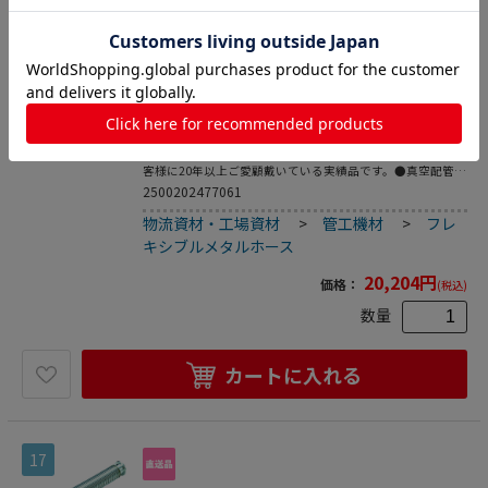
16
トラスコ中山 ORK 真空仕様フレキシブルチュ
ーブ 長さ500mm 115-8599（ご注文単位1
本）【直送品】
フレキシブルメタルホース
●ステンレス製の真空仕様フレキシブルチューブです。●お
客様に20年以上ご愛顧戴いている実績品です。●真空配管
用。●全長(mm)：500●フランジサイズ：NW10●適合流
2500202477061
体：各種ガス、空気(真空排気)●長さ(mm)●最高使用圧
物流資材・工場資材
>
管工機材
>
フレ
力：FV～大気圧●使用温度範囲：-196～150℃(シール材の
耐熱温度により異なる)●Heリーク試験：1.33×10[[の-10
キシブルメタルホース
乗]]Pa・[[Ｍ3]]/sec以下●フレキ部：ステンレス
(SUS316L)●フランジ部：ステンレス(SUS316L)
20,204
円
価格：
(税込)
数量
カートに入れる
17