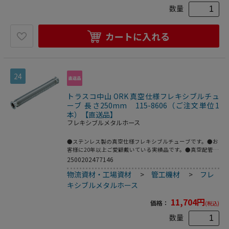
数量
カートに入れる
24
トラスコ中山 ORK 真空仕様フレキシブルチュ
ーブ 長さ250mm 115-8606（ご注文単位1
本）【直送品】
フレキシブルメタルホース
●ステンレス製の真空仕様フレキシブルチューブです。●お
客様に20年以上ご愛顧戴いている実績品です。●真空配管
用。●全長(mm)：250●フランジサイズ：NW25●適合流
2500202477146
体：各種ガス、空気(真空排気)●長さ(mm)●最高使用圧
物流資材・工場資材
>
管工機材
>
フレ
力：FV～大気圧●使用温度範囲：-196～150℃(シール材の
耐熱温度により異なる)●Heリーク試験：1.33×10[[の-10
キシブルメタルホース
乗]]Pa・[[Ｍ3]]/sec以下●フレキ部：ステンレス
(SUS316L)●フランジ部：ステンレス(SUS316L)
11,704
円
価格：
(税込)
数量