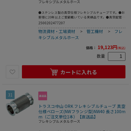
フレキシブルメタルホース
●ステンレス製の真空仕様フレキシブルチューブです。●お
客様に20年以上ご愛顧戴いている実績品です。●真空配管
用。●全長(mm)：500●フランジサイズ：NW40●適合流
2500202477207
体：各種ガス、空気(真空排気)●長さ(mm)●最高使用圧
物流資材・工場資材
>
管工機材
>
フレ
力：FV～大気圧●使用温度範囲：-196～150℃(シール材の
耐熱温度により異なる)●Heリーク試験：1.33×10[[の-10
キシブルメタルホース
乗]]Pa・[[Ｍ3]]/sec以下●フレキ部：ステンレス
(SUS316L)●フランジ部：ステンレス(SUS316L)
19,123
円
価格：
(税込)
数量
カートに入れる
31
トラスコ中山 ORK フレキシブルチューブ 真空
仕様ベローズ(NWフランジ型)NW40 長さ100m
m（ご注文単位1本）【直送品】
フレキシブルメタルホース