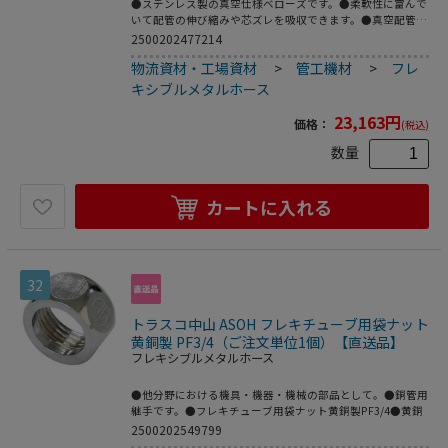
●ステンレス製の真空仕様ベローズです。●柔軟性に富んで
いて配管の伸び縮みや芯ズレを吸収できます。●真空配管
用。●全長(mm)：100●フランジサイズ：NW40●適合流
2500202477214
体：各種ガス、空気(真空排気)●長さ(mm)●最高使用圧
物流資材・工場資材
>
管工機材
>
フレ
力：FV～大気圧●使用温度範囲：-196～150℃(シール材の
耐熱温度により異なる)●Heリーク試験：1.33×10[[の-10
キシブルメタルホース
乗]]Pa・[[Ｍ3]]/sec以下●フレキ部：ステンレス
(SUS316L)●フランジ部：ステンレス(SUS316L)
23,163
円
価格：
(税込)
数量
カートに入れる
32
トラスコ中山 ASOH フレキチューブ用袋ナット
黄銅製 PF3/4（ご注文単位1個）【直送品】
フレキシブルメタルホース
●他分野における機具・機器・機械の部品として。●銅管用
継手です。●フレキチューブ用袋ナット黄銅製PF3/4●黄銅
2500202549799