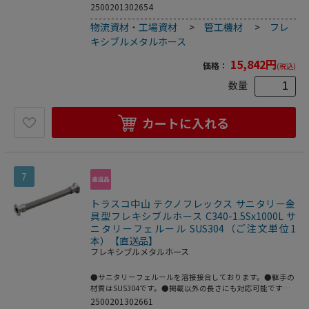
●配管の心合わせに。●繰返し発生する機械的変位の吸収
2500201302654
に。●機器、配管の繰り返し脱着作業に。●呼び径B：
物流資材・工場資材
>
管工機材
>
フレ
1.25S●全長(mm)：500●フェルールサイズ：1.25S●最高使
用圧力(MPa)：1.0●使用温度範囲(℃)：80●接続方式：サニ
キシブルメタルホース
タリーフェルール●適合流体：水、油、空気、ガス、等(腐
食性流体を除く)●最高使用圧力：1MPa●使用温度範囲：0
15,842
円
価格：
(税込)
～80℃●接続：サニタリーフェルール●フレキ部：ステン
レス(SUS304)●継手部：ステンレス(SUS304)
数量
カートに入れる
7
トラスコ中山 テクノフレックス サニタリー金
具型フレキシブルホース C340-1.5Sx1000L サ
ニタリーフェルール SUS304（ご注文単位1
本）【直送品】
フレキシブルメタルホース
●サニタリーフェルールを溶接接合しております。●継手の
材質はSUS304です。●掲載以外の長さにも対応可能です。
●配管の心合わせに。●繰返し発生する機械的変位の吸収
2500201302661