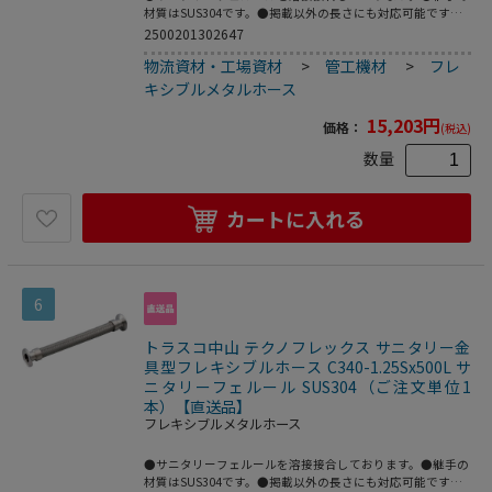
材質はSUS304です。●掲載以外の長さにも対応可能です。
●配管の心合わせに。●繰返し発生する機械的変位の吸収
2500201302647
に。●機器、配管の繰り返し脱着作業に。●呼び径B：
物流資材・工場資材
>
管工機材
>
フレ
1.25S●全長(mm)：300●フェルールサイズ：1.25S●最高使
用圧力(MPa)：1.0●使用温度範囲(℃)：80●接続方式：サニ
キシブルメタルホース
タリーフェルール●適合流体：水、油、空気、ガス、等(腐
食性流体を除く)●最高使用圧力：1MPa●使用温度範囲：0
15,203
円
価格：
(税込)
～80℃●接続：サニタリーフェルール●フレキ部：ステン
レス(SUS304)●継手部：ステンレス(SUS304)
数量
カートに入れる
6
トラスコ中山 テクノフレックス サニタリー金
具型フレキシブルホース C340-1.25Sx500L サ
ニタリーフェルール SUS304（ご注文単位1
本）【直送品】
フレキシブルメタルホース
●サニタリーフェルールを溶接接合しております。●継手の
材質はSUS304です。●掲載以外の長さにも対応可能です。