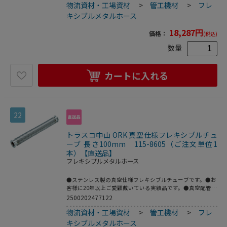
物流資材・工場資材
>
管工機材
>
フレ
力：FV～大気圧●使用温度範囲：-196～150℃(シール材の
耐熱温度により異なる)●Heリーク試験：1.33×10[[の-10
キシブルメタルホース
乗]]Pa・[[Ｍ3]]/sec以下●フレキ部：ステンレス
(SUS316L)●フランジ部：ステンレス(SUS316L)
18,287
円
価格：
(税込)
数量
カートに入れる
22
トラスコ中山 ORK 真空仕様フレキシブルチュ
ーブ 長さ100mm 115-8605（ご注文単位1
本）【直送品】
フレキシブルメタルホース
●ステンレス製の真空仕様フレキシブルチューブです。●お
客様に20年以上ご愛顧戴いている実績品です。●真空配管
用。●全長(mm)：100●フランジサイズ：NW25●適合流
2500202477122
体：各種ガス、空気(真空排気)●長さ(mm)●最高使用圧
物流資材・工場資材
>
管工機材
>
フレ
力：FV～大気圧●使用温度範囲：-196～150℃(シール材の
耐熱温度により異なる)●Heリーク試験：1.33×10[[の-10
キシブルメタルホース