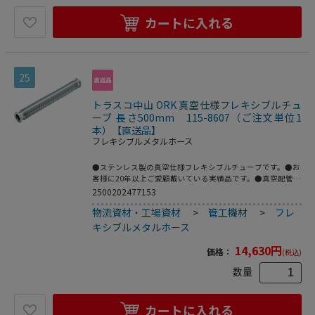
カートに入れる
25
トラスコ中山 ORK 真空仕様フレキシブルチュ
ーブ 長さ500mm 115-8607（ご注文単位1
本）【直送品】
フレキシブルメタルホース
●ステンレス製の真空仕様フレキシブルチューブです。●お
客様に20年以上ご愛顧戴いている実績品です。●真空配管
用。●全長(mm)：500●フランジサイズ：NW25●適合流
2500202477153
体：各種ガス、空気(真空排気)●長さ(mm)●最高使用圧
物流資材・工場資材
>
管工機材
>
フレ
力：FV～大気圧●使用温度範囲：-196～150℃(シール材の
耐熱温度により異なる)●Heリーク試験：1.33×10[[の-10
キシブルメタルホース
乗]]Pa・[[Ｍ3]]/sec以下●フレキ部：ステンレス
(SUS316L)●フランジ部：ステンレス(SUS316L)
14,630
円
価格：
(税込)
数量
カートに入れる