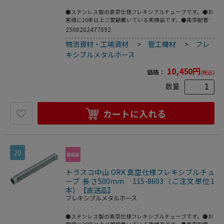
●ステンレス製の真空仕様フレキシブルチューブです。●お
客様に20年以上ご愛顧戴いている実績品です。●真空配管
用。●全長(mm)：250●フランジサイズ：NW16●適合流
2500202477092
体：各種ガス、空気(真空排気)●長さ(mm)●最高使用圧
物流資材・工場資材
>
管工機材
>
フレ
力：FV～大気圧●使用温度範囲：-196～150℃(シール材の
耐熱温度により異なる)●Heリーク試験：1.33×10[[の-10
キシブルメタルホース
乗]]Pa・[[Ｍ3]]/sec以下●フレキ部：ステンレス
(SUS316L)●フランジ部：ステンレス(SUS316L)
10,450
円
価格：
(税込)
数量
カートに入れる
20
トラスコ中山 ORK 真空仕様フレキシブルチュ
ーブ 長さ500mm 115-8603（ご注文単位1
本）【直送品】
フレキシブルメタルホース
●ステンレス製の真空仕様フレキシブルチューブです。●お