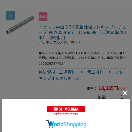
15
トラスコ中山 ORK 真空仕様フレキシブルチュ
ーブ 長さ250mm 115-8598（ご注文単位1
本）【直送品】
フレキシブルメタルホース
●ステンレス製の真空仕様フレキシブルチューブです。●お
客様に20年以上ご愛顧戴いている実績品です。●真空配管
用。●全長(mm)：250●フランジサイズ：NW10●適合流
2500202477054
体：各種ガス、空気(真空排気)●長さ(mm)●最高使用圧
物流資材・工場資材
>
管工機材
>
フレ
力：FV～大気圧●使用温度範囲：-196～150℃(シール材の
耐熱温度により異なる)●Heリーク試験：1.33×10[[の-10
キシブルメタルホース
乗]]Pa・[[Ｍ3]]/sec以下●フレキ部：ステンレス
(SUS316L)●フランジ部：ステンレス(SUS316L)
18,335
円
価格：
(税込)
数量
カートに入れる