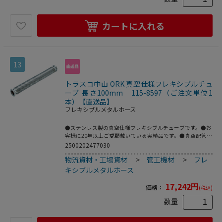
カートに入れる
13
トラスコ中山 ORK 真空仕様フレキシブルチュ
ーブ 長さ100mm 115-8597（ご注文単位1
本）【直送品】
フレキシブルメタルホース
●ステンレス製の真空仕様フレキシブルチューブです。●お
客様に20年以上ご愛顧戴いている実績品です。●真空配管
用。●全長(mm)：100●フランジサイズ：NW10●適合流
2500202477030
体：各種ガス、空気(真空排気)●長さ(mm)●最高使用圧
物流資材・工場資材
>
管工機材
>
フレ
力：FV～大気圧●使用温度範囲：-196～150℃(シール材の
耐熱温度により異なる)●Heリーク試験：1.33×10[[の-10
キシブルメタルホース
乗]]Pa・[[Ｍ3]]/sec以下●フレキ部：ステンレス
(SUS316L)●フランジ部：ステンレス(SUS316L)
17,242
円
価格：
(税込)
数量