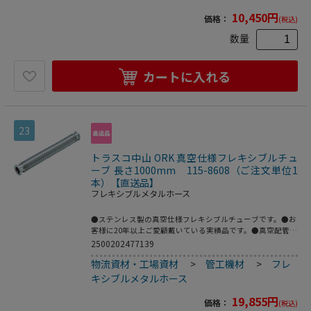
乗]]Pa・[[Ｍ3]]/sec以下●フレキ部：ステンレス
(SUS316L)●フランジ部：ステンレス(SUS316L)
10,450
円
価格：
(税込)
数量
カートに入れる
23
トラスコ中山 ORK 真空仕様フレキシブルチュ
ーブ 長さ1000mm 115-8608（ご注文単位1
本）【直送品】
フレキシブルメタルホース
●ステンレス製の真空仕様フレキシブルチューブです。●お
客様に20年以上ご愛顧戴いている実績品です。●真空配管
用。●全長(mm)：1000●フランジサイズ：NW25●適合流
2500202477139
体：各種ガス、空気(真空排気)●長さ(mm)●最高使用圧
物流資材・工場資材
>
管工機材
>
フレ
力：FV～大気圧●使用温度範囲：-196～150℃(シール材の
耐熱温度により異なる)●Heリーク試験：1.33×10[[の-10
キシブルメタルホース
乗]]Pa・[[Ｍ3]]/sec以下●フレキ部：ステンレス
(SUS316L)●フランジ部：ステンレス(SUS316L)
19,855
円
価格：
(税込)