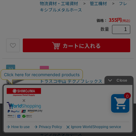
物流資材・工場資材
>
管工機材
>
フレ
キシブルメタルホース
355
円
価格：
(税込)
数量
カートに入れる
33
トラスコ中山 テクノフレックス フランジ型汎
用品フレキシブルホース F110-100Ax1000L JIS
10KF/SS400（ご注文単位1本）【直送品】
フレキシブルメタルホース
●フランジ型汎用品のフレキシブルホースです。●接液部は
当サイトはクッキー（Cookie）を使用しています。Cookieの使用に同意いた
SUS304です。●配管の心合わせに。●配管の地盤沈下対
だける場合は「OK」をクリックしてください。
策。●呼び径A：100●呼び径B：4●全長(mm)：1000●フラ
2500201627399
ンジサイズ：JIS10K●最高使用圧力(MPa)：1.0●使用温度範
OK
物流資材・工場資材
>
管工機材
>
フレ
囲(℃)：350●接続方式：フランジ(JIS10K)●適合流体：
水、油、空気、ガス、等(腐食性流体を除く)●最高使用圧
キシブルメタルホース