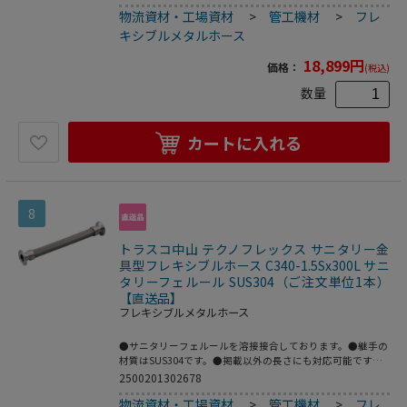
に。●機器、配管の繰り返し脱着作業に。●呼び径B：
物流資材・工場資材
>
管工機材
>
フレ
1.5S●全長(mm)：1000●フェルールサイズ：1.5S●最高使
用圧力(MPa)：1.0●使用温度範囲(℃)：80●接続方式：サニ
キシブルメタルホース
タリーフェルール●適合流体：水、油、空気、ガス、等(腐
食性流体を除く)●最高使用圧力：1MPa●使用温度範囲：0
18,899
円
価格：
(税込)
～80℃●接続：サニタリーフェルール●フレキ部：ステン
レス(SUS304)●継手部：ステンレス(SUS304)
数量
カートに入れる
8
トラスコ中山 テクノフレックス サニタリー金
具型フレキシブルホース C340-1.5Sx300L サニ
タリーフェルール SUS304（ご注文単位1本）
【直送品】
フレキシブルメタルホース
●サニタリーフェルールを溶接接合しております。●継手の
材質はSUS304です。●掲載以外の長さにも対応可能です。
●配管の心合わせに。●繰返し発生する機械的変位の吸収
2500201302678
に。●機器、配管の繰り返し脱着作業に。●呼び径B：
物流資材・工場資材
>
管工機材
>
フレ
1.5S●全長(mm)：300●フェルールサイズ：1.5S●最高使用