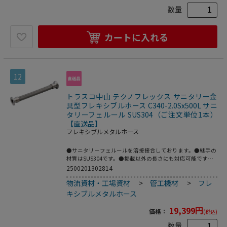
ス(SUS304)●継手部：ステンレス(SUS304)
数量
カートに入れる
12
トラスコ中山 テクノフレックス サニタリー金
具型フレキシブルホース C340-2.0Sx500L サニ
タリーフェルール SUS304（ご注文単位1本）
【直送品】
フレキシブルメタルホース
●サニタリーフェルールを溶接接合しております。●継手の
材質はSUS304です。●掲載以外の長さにも対応可能です。
●配管の心合わせに。●繰返し発生する機械的変位の吸収
2500201302814
に。●機器、配管の繰り返し脱着作業に。●呼び径B：
物流資材・工場資材
>
管工機材
>
フレ
2.0S●全長(mm)：500●フェルールサイズ：2.0S●最高使用
圧力(MPa)：1.0●使用温度範囲(℃)：80●接続方式：サニタ
キシブルメタルホース
リーフェルール●適合流体：水、油、空気、ガス、等(腐食
性流体を除く)●最高使用圧力：1MPa●使用温度範囲：0～
19,399
円
価格：
(税込)
80℃●接続：サニタリーフェルール●フレキ部：ステンレ
ス(SUS304)●継手部：ステンレス(SUS304)
数量