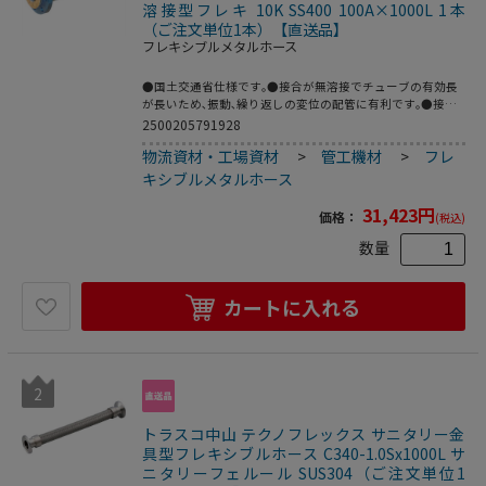
溶接型フレキ 10K SS400 100A×1000L 1本
（ご注文単位1本）【直送品】
フレキシブルメタルホース
●国土交通省仕様です｡●接合が無溶接でチューブの有効長
が長いため､振動､繰り返しの変位の配管に有利です｡●接液
部がステンレス製のためサビにくく､耐久性に優れています｡
2500205791928
●油､ガス(非腐食性流体に限る)､蒸気は､溶接型フレキのTF-
物流資材・工場資材
>
管工機材
>
フレ
10000で別途対応致します｡(受注製作品)●配管の芯ズレ吸収
および振動吸収に。●呼び径A:100●呼び径B:4●全長
キシブルメタルホース
(mm):1000●適合流体:冷温水・空気●使用温度範囲
(℃):0~100●最高使用圧力(MPa):1
31,423
円
価格：
(税込)
数量
カートに入れる
2
トラスコ中山 テクノフレックス サニタリー金
具型フレキシブルホース C340-1.0Sx1000L サ
ニタリーフェルール SUS304（ご注文単位1