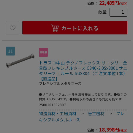
食性流体を除く)●最高使用圧力：1MPa●使用温度範囲：0
22,485
円
価格：
(税込)
～80℃●接続：サニタリーフェルール●フレキ部：ステン
レス(SUS304)●継手部：ステンレス(SUS304)
数量
カートに入れる
11
トラスコ中山 テクノフレックス サニタリー金
具型フレキシブルホース C340-2.0Sx300L サニ
タリーフェルール SUS304（ご注文単位1本）
【直送品】
フレキシブルメタルホース
●サニタリーフェルールを溶接接合しております。●継手の
材質はSUS304です。●掲載以外の長さにも対応可能です。
●配管の心合わせに。●繰返し発生する機械的変位の吸収
2500201302807
に。●機器、配管の繰り返し脱着作業に。●呼び径B：
物流資材・工場資材
>
管工機材
>
フレ
2.0S●全長(mm)：300●フェルールサイズ：2.0S●最高使用
圧力(MPa)：1.0●使用温度範囲(℃)：80●接続方式：サニタ
キシブルメタルホース
リーフェルール●適合流体：水、油、空気、ガス、等(腐食
性流体を除く)●最高使用圧力：1MPa●使用温度範囲：0～
18,398
円
価格：
(税込)
80℃●接続：サニタリーフェルール●フレキ部：ステンレ