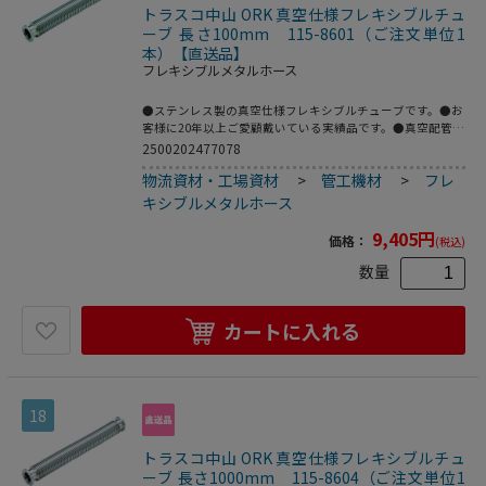
トラスコ中山 ORK 真空仕様フレキシブルチュ
ーブ 長さ100mm 115-8601（ご注文単位1
本）【直送品】
フレキシブルメタルホース
●ステンレス製の真空仕様フレキシブルチューブです。●お
客様に20年以上ご愛顧戴いている実績品です。●真空配管
用。●全長(mm)：100●フランジサイズ：NW16●適合流
2500202477078
体：各種ガス、空気(真空排気)●長さ(mm)●最高使用圧
物流資材・工場資材
>
管工機材
>
フレ
力：FV～大気圧●使用温度範囲：-196～150℃(シール材の
耐熱温度により異なる)●Heリーク試験：1.33×10[[の-10
キシブルメタルホース
乗]]Pa・[[Ｍ3]]/sec以下●フレキ部：ステンレス
(SUS316L)●フランジ部：ステンレス(SUS316L)
9,405
円
価格：
(税込)
数量
カートに入れる
18
トラスコ中山 ORK 真空仕様フレキシブルチュ
ーブ 長さ1000mm 115-8604（ご注文単位1