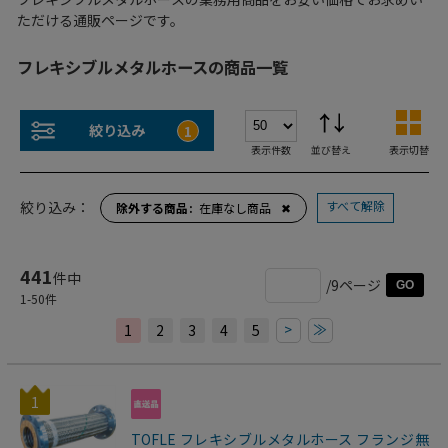
ただける通販ページです。
フレキシブルメタルホースの商品一覧
絞り込み
1
表示件数
並び替え
表示切替
すべて解除
絞り込み：
除外する商品
在庫なし商品
✖
441
件中
/9ページ
GO
1
-
50
件
>
≫
1
2
3
4
5
1
TOFLE フレキシブルメタルホース フランジ無