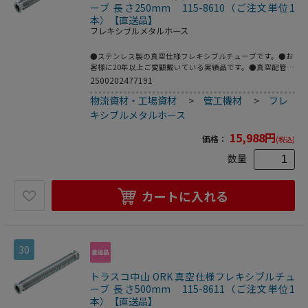
ーブ 長さ250mm 115-8610（ご注文単位1
本）【直送品】
フレキシブルメタルホース
●ステンレス製の真空仕様フレキシブルチューブです。●お
客様に20年以上ご愛顧戴いている実績品です。●真空配管
用。●全長(mm)：250●フランジサイズ：NW40●適合流
2500202477191
体：各種ガス、空気(真空排気)●長さ(mm)●最高使用圧
物流資材・工場資材
>
管工機材
>
フレ
力：FV～大気圧●使用温度範囲：-196～150℃(シール材の
耐熱温度により異なる)●Heリーク試験：1.33×10[[の-10
キシブルメタルホース
乗]]Pa・[[Ｍ3]]/sec以下●フレキ部：ステンレス
(SUS316L)●フランジ部：ステンレス(SUS316L)
15,988
円
価格：
(税込)
数量
カートに入れる
30
トラスコ中山 ORK 真空仕様フレキシブルチュ
ーブ 長さ500mm 115-8611（ご注文単位1
本）【直送品】