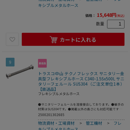
圧力(MPa)：1.0●使用温度範囲(℃)：80●接続方式：サニタ
キシブルメタルホース
リーフェルール●適合流体：水、油、空気、ガス、等(腐食
性流体を除く)●最高使用圧力：1MPa●使用温度範囲：0～
15,648
円
価格：
(税込)
80℃●接続：サニタリーフェルール●フレキ部：ステンレ
ス(SUS304)●継手部：ステンレス(SUS304)
数量
カートに入れる
9
トラスコ中山 テクノフレックス サニタリー金
具型フレキシブルホース C340-1.5Sx500L サニ
タリーフェルール SUS304（ご注文単位1本）
【直送品】
フレキシブルメタルホース
●サニタリーフェルールを溶接接合しております。●継手の
材質はSUS304です。●掲載以外の長さにも対応可能です。
●配管の心合わせに。●繰返し発生する機械的変位の吸収
2500201302685
に。●機器、配管の繰り返し脱着作業に。●呼び径B：
物流資材・工場資材
>
管工機材
>
フレ
1.5S●全長(mm)：500●フェルールサイズ：1.5S●最高使用
圧力(MPa)：1.0●使用温度範囲(℃)：80●接続方式：サニタ
キシブルメタルホース