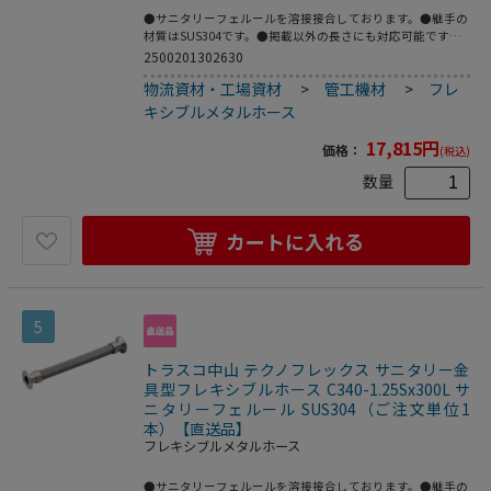
●サニタリーフェルールを溶接接合しております。●継手の
材質はSUS304です。●掲載以外の長さにも対応可能です。
●配管の心合わせに。●繰返し発生する機械的変位の吸収
2500201302630
に。●機器、配管の繰り返し脱着作業に。●呼び径B：
物流資材・工場資材
>
管工機材
>
フレ
1.25S●全長(mm)：1000●フェルールサイズ：1.25S●最高
使用圧力(MPa)：1.0●使用温度範囲(℃)：80●接続方式：サ
キシブルメタルホース
ニタリーフェルール●適合流体：水、油、空気、ガス、等
(腐食性流体を除く)●最高使用圧力：1MPa●使用温度範
17,815
円
価格：
(税込)
囲：0～80℃●接続：サニタリーフェルール●フレキ部：ス
テンレス(SUS304)●継手部：ステンレス(SUS304)
数量
カートに入れる
5
トラスコ中山 テクノフレックス サニタリー金
具型フレキシブルホース C340-1.25Sx300L サ
ニタリーフェルール SUS304（ご注文単位1
本）【直送品】
フレキシブルメタルホース
●サニタリーフェルールを溶接接合しております。●継手の