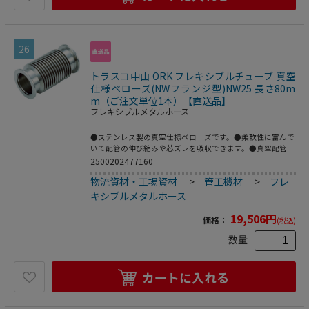
26
トラスコ中山 ORK フレキシブルチューブ 真空
仕様ベローズ(NWフランジ型)NW25 長さ80m
m（ご注文単位1本）【直送品】
フレキシブルメタルホース
●ステンレス製の真空仕様ベローズです。●柔軟性に富んで
いて配管の伸び縮みや芯ズレを吸収できます。●真空配管
用。●全長(mm)：80●フランジサイズ：NW25●適合流
2500202477160
体：各種ガス、空気(真空排気)●長さ(mm)●最高使用圧
物流資材・工場資材
>
管工機材
>
フレ
力：FV～大気圧●使用温度範囲：-196～150℃(シール材の
耐熱温度により異なる)●Heリーク試験：1.33×10[[の-10
キシブルメタルホース
乗]]Pa・[[Ｍ3]]/sec以下●フレキ部：ステンレス
(SUS316L)●フランジ部：ステンレス(SUS316L)
19,506
円
価格：
(税込)
数量
カートに入れる