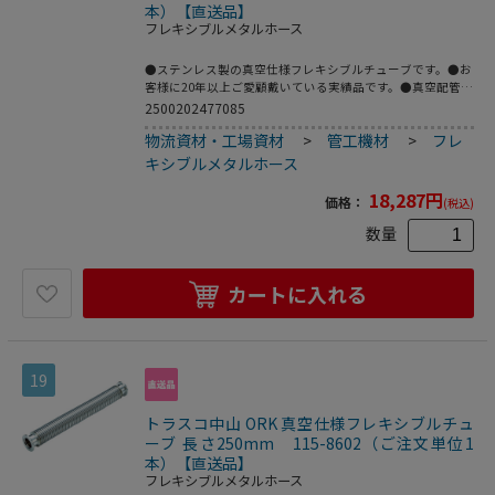
本）【直送品】
フレキシブルメタルホース
●ステンレス製の真空仕様フレキシブルチューブです。●お
客様に20年以上ご愛顧戴いている実績品です。●真空配管
用。●全長(mm)：1000●フランジサイズ：NW16●適合流
2500202477085
体：各種ガス、空気(真空排気)●長さ(mm)●最高使用圧
物流資材・工場資材
>
管工機材
>
フレ
力：FV～大気圧●使用温度範囲：-196～150℃(シール材の
耐熱温度により異なる)●Heリーク試験：1.33×10[[の-10
キシブルメタルホース
乗]]Pa・[[Ｍ3]]/sec以下●フレキ部：ステンレス
(SUS316L)●フランジ部：ステンレス(SUS316L)
18,287
円
価格：
(税込)
数量
カートに入れる
19
トラスコ中山 ORK 真空仕様フレキシブルチュ
ーブ 長さ250mm 115-8602（ご注文単位1
本）【直送品】
フレキシブルメタルホース