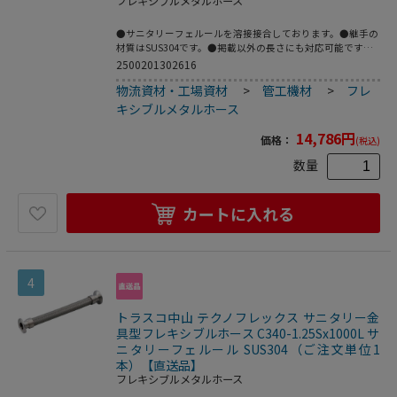
フレキシブルメタルホース
●サニタリーフェルールを溶接接合しております。●継手の
材質はSUS304です。●掲載以外の長さにも対応可能です。
●配管の心合わせに。●繰返し発生する機械的変位の吸収
2500201302616
に。●機器、配管の繰り返し脱着作業に。●呼び径B：
物流資材・工場資材
>
管工機材
>
フレ
1.0S●全長(mm)：300●フェルールサイズ：1.0S●最高使用
圧力(MPa)：1.0●使用温度範囲(℃)：80●接続方式：サニタ
キシブルメタルホース
リーフェルール●適合流体：水、油、空気、ガス、等(腐食
性流体を除く)●最高使用圧力：1MPa●使用温度範囲：0～
14,786
円
価格：
(税込)
80℃●接続：サニタリーフェルール●フレキ部：ステンレ
ス(SUS304)●継手部：ステンレス(SUS304)
数量
カートに入れる
4
トラスコ中山 テクノフレックス サニタリー金
具型フレキシブルホース C340-1.25Sx1000L サ
ニタリーフェルール SUS304（ご注文単位1
本）【直送品】
フレキシブルメタルホース