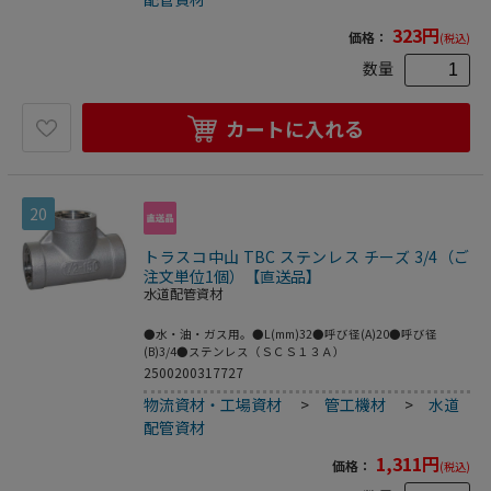
323
円
価格：
(税込)
数量
カートに入れる
20
トラスコ中山 TBC ステンレス チーズ 3/4（ご
注文単位1個）【直送品】
水道配管資材
●水・油・ガス用。●L(mm)32●呼び径(A)20●呼び径
(B)3/4●ステンレス（ＳＣＳ１３Ａ）
2500200317727
物流資材・工場資材
>
管工機材
>
水道
配管資材
1,311
円
価格：
(税込)