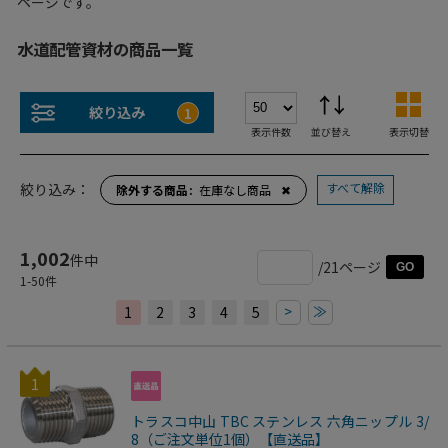
ページです。
水道配管資材の商品一覧
絞り込み
1
表示件数
並び替え
表示切替
すべて解除
絞り込み：
除外する商品
在庫なし商品
✖
1,002
件中
/21ページ
GO
1
-
50
件
>
≫
1
2
3
4
5
1
トラスコ中山 TBC ステンレス 六角ニップル 3/
8（ご注文単位1個）【直送品】