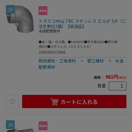
15
トラスコ中山 TBC ステンレス エルボ 3/4（ご
注文単位1個）【直送品】
水道配管資材
●水・油・ガス用。●L(mm)32●呼び径(A)20●呼び径
(B)3/4●ステンレス（ＳＣＳ１３Ａ）
2500200317666
物流資材・工場資材
>
管工機材
>
水道
配管資材
961
円
価格：
(税込)
数量
カートに入れる
16