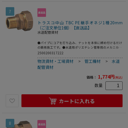
7
トラスコ中山 TBC PE継手オネジ1種20mm
（ご注文単位1個）【直送品】
水道配管資材
●パイプにコアを打ち込み、ナットを本体に締め付けるだけ
の簡易施工です。●水道用ポリエチレン管専用のメカニカル
継手。●2層管用。●品名：“ＳＰジョイント”(オネジ)●呼
2500200317222
び径(mm)：20●D：R3/4●L(mm)：43.5●日本水道協会
物流資材・工場資材
>
管工機材
>
水道
JWWA B116規格品●青銅鋳物
配管資材
1,774
円
価格：
(税込)
数量
カートに入れる
8