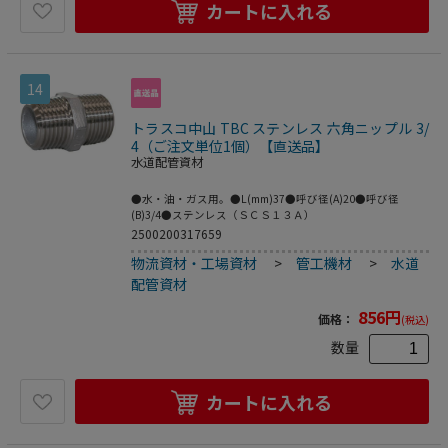
カートに入れる
14
トラスコ中山 TBC ステンレス 六角ニップル 3/
4（ご注文単位1個）【直送品】
水道配管資材
●水・油・ガス用。●L(mm)37●呼び径(A)20●呼び径
(B)3/4●ステンレス（ＳＣＳ１３Ａ）
2500200317659
物流資材・工場資材
>
管工機材
>
水道
配管資材
856
円
価格：
(税込)
数量
カートに入れる