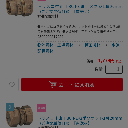
トラスコ中山 TBC PE継手メネジ1種20mm
（ご注文単位1個）【直送品】
水道配管資材
●パイプにコアを打ち込み、ナットを本体に締め付けるだけ
の簡易施工です。●水道用ポリエチレン管専用のメカニカル
継手。●2層管用。●品名：“ＳＰジョイント”(メネジ)●呼
2500200317239
び径(mm)：20●D：Rc3/4●L(mm)：32.0●日本水道協会
物流資材・工場資材
>
管工機材
>
水道
JWWA B116規格品●青銅鋳物
配管資材
1,774
円
価格：
(税込)
数量
カートに入れる
9
トラスコ中山 TBC PE継手ソケット1種20mm
（ご注文単位1個）【直送品】
水道配管資材