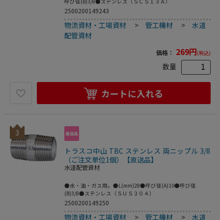
呼び径(B)3/8●ステンレス（ＳＣＳ１３Ａ）
2500200149243
物流資材・工場資材
>
管工機材
>
水道
配管資材
269
円
価格：
(税込)
数量
カートに入れる
3
トラスコ中山 TBC ステンレス 両ニップル 3/8
（ご注文単位1個）【直送品】
水道配管資材
●水・油・ガス用。●L(mm)28●呼び径(A)10●呼び径
(B)3/8●ステンレス（ＳＵＳ３０４）
2500200149250
物流資材・工場資材
>
管工機材
>
水道