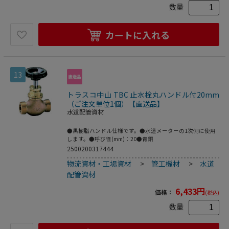
数量
カートに入れる
13
トラスコ中山 TBC 止水栓丸ハンドル付20mm
（ご注文単位1個）【直送品】
水道配管資材
●黒樹脂ハンドル仕様です。●水道メーターの1次側に使用
します。●呼び径(mm)：20●青銅
2500200317444
物流資材・工場資材
>
管工機材
>
水道
配管資材
6,433
円
価格：
(税込)
数量