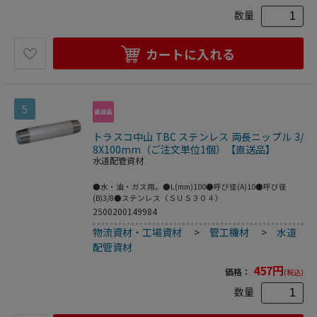
数量
カートに入れる
5
トラスコ中山 TBC ステンレス 両長ニップル 3/
8X100mm（ご注文単位1個）【直送品】
水道配管資材
●水・油・ガス用。●L(mm)100●呼び径(A)10●呼び径
(B)3/8●ステンレス（ＳＵＳ３０４）
2500200149984
物流資材・工場資材
>
管工機材
>
水道
配管資材
457
円
価格：
(税込)
数量