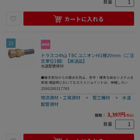
数量
カートに入れる
21
トラスコ中山 TBC ユニオンHI1種20mm（ご注
文単位1個）【直送品】
水道配管資材
●継手部分からの漏水を防止、安全・確実な給水システムを
実現:埋設時においてもエラスジョイントは、伸縮しろいっ
ぱいに引張られてもユニオンソケットのツバを弾力性の大き
2500200317765
いゴムで止めていますので、ツバの部分から引き裂けにくく
物流資材・工場資材
>
管工機材
>
水道
なっています。●様々な埋設条件に対応できる:エラスジョ
イントは、さまざまなきびしい性能試験を経てつくり出され
配管資材
たため、ほかの継手にはみられない耐屈曲性をもっていま
す。とくに、振動や水の脈動などによる繰り返し屈曲の発生
3,397
円
価格：
(税込)
するところでは、伸縮・可とうしない塩ビ管に比べ高い耐屈
曲性能を発揮します。●水道用ポリエチレン管専用のメカニ
数量
カル継手。●呼び径(mm)：20●L1(mm)：35.5●L2(mm)：
128.5●日本水道協会 JWWA B116規格品●青銅鋳物