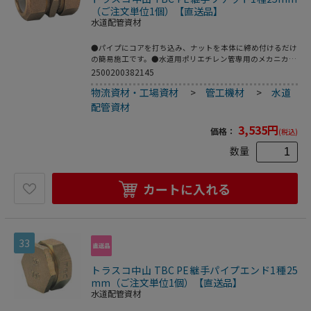
（ご注文単位1個）【直送品】
水道配管資材
●パイプにコアを打ち込み、ナットを本体に締め付けるだけ
の簡易施工です。●水道用ポリエチレン管専用のメカニカル
継手。●2層管用。●品名：“ＳＰジョイント”(ソケット)●
2500200382145
呼び径(mm)：25●L(mm)：38●日本水道協会 JWWA B116規
物流資材・工場資材
>
管工機材
>
水道
格品●青銅鋳物
配管資材
3,535
円
価格：
(税込)
数量
カートに入れる
33
トラスコ中山 TBC PE継手パイプエンド1種25
mm（ご注文単位1個）【直送品】
水道配管資材