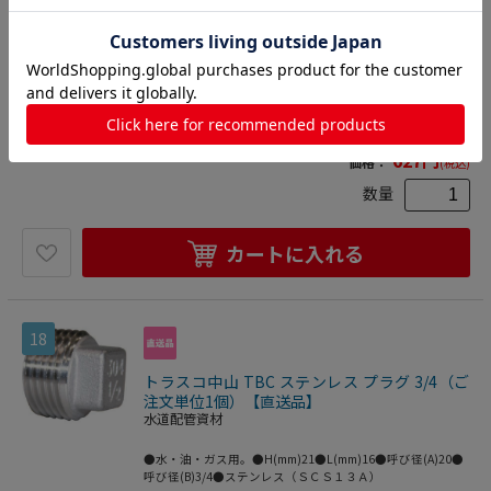
●水・油・ガス用。●H(mm)20●L(mm)32●呼び径(A)20●
呼び径(B)3/4●ステンレス（ＳＣＳ１３Ａ）
2500200317680
物流資材・工場資材
>
管工機材
>
水道
配管資材
627
円
価格：
(税込)
数量
カートに入れる
18
トラスコ中山 TBC ステンレス プラグ 3/4（ご
注文単位1個）【直送品】
水道配管資材
●水・油・ガス用。●H(mm)21●L(mm)16●呼び径(A)20●
呼び径(B)3/4●ステンレス（ＳＣＳ１３Ａ）