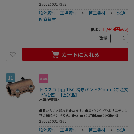
継手。●2層管用。●品名：“ＳＰジョイント”(パイプエン
2500200317352
ド)●呼び径(mm)：20●L(mm)：19.0●日本水道協会 JWWA
物流資材・工場資材
>
管工機材
>
水道
B116規格品●青銅鋳物
配管資材
1,943
円
価格：
(税込)
数量
カートに入れる
11
トラスコ中山 TBC 補修バンド20mm（ご注文
単位1個）【直送品】
水道配管資材
●管からの水漏れを止めます。●塩ビパイプやポリエチレン
管の補修バンドです。●d(mm)：27●L(m)：90●内径
(mm)：20●砲金
2500200317369
物流資材・工場資材
>
管工機材
>
水道