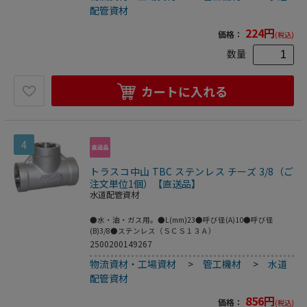
配管資材
224
円
価格：
(税込)
数量
カートに入れる
4
トラスコ中山 TBC ステンレス チーズ 3/8（ご
注文単位1個）【直送品】
水道配管資材
●水・油・ガス用。●L(mm)23●呼び径(A)10●呼び径
(B)3/8●ステンレス（ＳＣＳ１３Ａ）
2500200149267
物流資材・工場資材
>
管工機材
>
水道
配管資材
856
円
価格：
(税込)