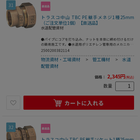
31
トラスコ中山 TBC PE継手メネジ1種25mm
（ご注文単位1個）【直送品】
水道配管資材
●パイプにコアを打ち込み、ナットを本体に締め付けるだけ
の簡易施工です。●水道用ポリエチレン管専用のメカニカル
継手。●2層管用。●品名：“ＳＰジョイント”(メネジ)●呼
2500200382114
び径(mm)：25●D：Rc1●L(mm)：36.5●日本水道協会
物流資材・工場資材
>
管工機材
>
水道
JWWA B116規格品●青銅鋳物
配管資材
2,345
円
価格：
(税込)
数量
カートに入れる
32
トラスコ中山 TBC PE継手ソケット1種25mm