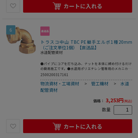
カートに入れる
6
トラスコ中山 TBC PE継手エルボ1種20mm
（ご注文単位1個）【直送品】
水道配管資材
●パイプにコアを打ち込み、ナットを本体に締め付けるだけ
の簡易施工です。●水道用ポリエチレン管専用のメカニカル
継手。●2層管用。●品名：“ＳＰジョイント”(エルボ)●呼
2500200317161
び径(mm)：20●L(mm)：43●日本水道協会 JWWA B116規格
物流資材・工場資材
>
管工機材
>
水道
品●青銅鋳物
配管資材
3,253
円
価格：
(税込)
数量
カートに入れる