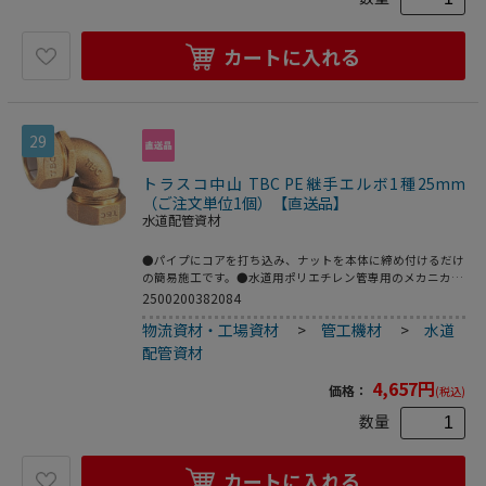
カートに入れる
29
トラスコ中山 TBC PE継手エルボ1種25mm
（ご注文単位1個）【直送品】
水道配管資材
●パイプにコアを打ち込み、ナットを本体に締め付けるだけ
の簡易施工です。●水道用ポリエチレン管専用のメカニカル
継手。●2層管用。●品名：“ＳＰジョイント”(エルボ)●呼
2500200382084
び径(mm)：25●L(mm)：50●日本水道協会 JWWA B116規格
物流資材・工場資材
>
管工機材
>
水道
品●青銅鋳物
配管資材
4,657
円
価格：
(税込)
数量
カートに入れる