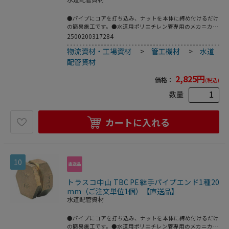
●パイプにコアを打ち込み、ナットを本体に締め付けるだけ
の簡易施工です。●水道用ポリエチレン管専用のメカニカル
継手。●2層管用。●品名：“ＳＰジョイント”(ソケット)●
2500200317284
呼び径(mm)：20●L(mm)：33●日本水道協会 JWWA B116規
物流資材・工場資材
>
管工機材
>
水道
格品●青銅鋳物
配管資材
2,825
円
価格：
(税込)
数量
カートに入れる
10
トラスコ中山 TBC PE継手パイプエンド1種20
mm（ご注文単位1個）【直送品】
水道配管資材
●パイプにコアを打ち込み、ナットを本体に締め付けるだけ
の簡易施工です。●水道用ポリエチレン管専用のメカニカル