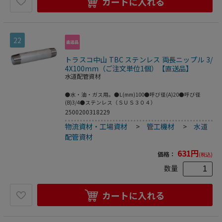
カートに入れる
22
トラスコ中山 TBC ステンレス 両長ニップル 3/
4X100mm（ご注文単位1個）【直送品】
水道配管資材
●水・油・ガス用。●L(mm)100●呼び径(A)20●呼び径
(B)3/4●ステンレス（ＳＵＳ３０４）
2500200318229
物流資材・工場資材
>
管工機材
>
水道
配管資材
631
円
価格：
(税込)
数量
カートに入れる