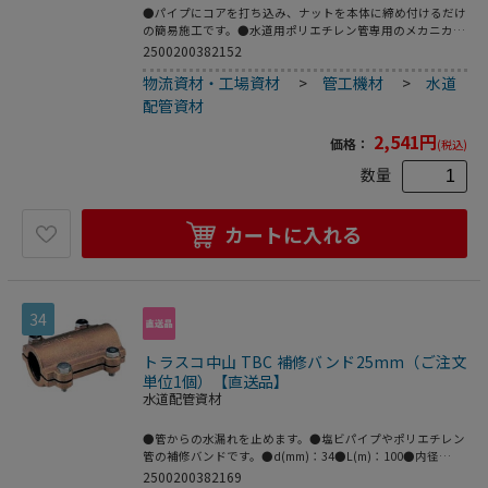
●パイプにコアを打ち込み、ナットを本体に締め付けるだけ
の簡易施工です。●水道用ポリエチレン管専用のメカニカル
継手。●2層管用。●品名：“ＳＰジョイント”(パイプエン
2500200382152
ド)●呼び径(mm)：25●L(mm)：20.5●日本水道協会 JWWA
物流資材・工場資材
>
管工機材
>
水道
B116規格品●青銅鋳物
配管資材
2,541
円
価格：
(税込)
数量
カートに入れる
34
トラスコ中山 TBC 補修バンド25mm（ご注文
単位1個）【直送品】
水道配管資材
●管からの水漏れを止めます。●塩ビパイプやポリエチレン
管の補修バンドです。●d(mm)：34●L(m)：100●内径
(mm)：25●砲金
2500200382169