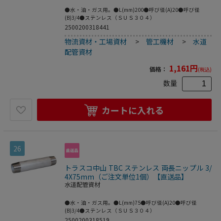
●水・油・ガス用。●L(mm)200●呼び径(A)20●呼び径
(B)3/4●ステンレス（ＳＵＳ３０４）
2500200318441
物流資材・工場資材
>
管工機材
>
水道
配管資材
1,161
円
価格：
(税込)
数量
カートに入れる
26
トラスコ中山 TBC ステンレス 両長ニップル 3/
4X75mm（ご注文単位1個）【直送品】
水道配管資材
●水・油・ガス用。●L(mm)75●呼び径(A)20●呼び径
(B)3/4●ステンレス（ＳＵＳ３０４）
2500200318519