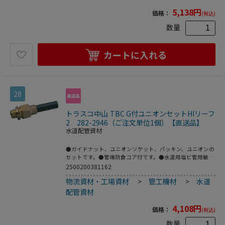
5,138
円
価格：
(税込)
数量
カートに入れる
28
トラスコ中山 TBC G付ユニオンセットHIリーフ
2 282-2946（ご注文単位1個）【直送品】
水道配管資材
●ガイドナット、ユニオンソケット、パッキン、ユニオンの
セットです。●管端防食コア付です。●水道用塩ビ管用継
手。●品名：“塩ビ管用継手”(ガイド付オネジ)●呼び径
2500200381162
(mm)：25●D：R1●L(mm)：144.3●日本水道協会認証登録
物流資材・工場資材
>
管工機材
>
水道
品●青銅鋳物●塩ビ管
配管資材
4,108
円
価格：
(税込)
数量