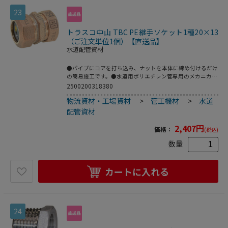
23
トラスコ中山 TBC PE継手ソケット1種20×13
（ご注文単位1個）【直送品】
水道配管資材
●パイプにコアを打ち込み、ナットを本体に締め付けるだけ
の簡易施工です。●水道用ポリエチレン管専用のメカニカル
継手。●2層管用。●品名：“ＳＰジョイント”(異型ソケッ
2500200318380
ト)●呼び径(mm)：20×13●L(mm)：31●日本水道協会
物流資材・工場資材
>
管工機材
>
水道
JWWA B116規格品●青銅鋳物
配管資材
2,407
円
価格：
(税込)
数量
カートに入れる
24