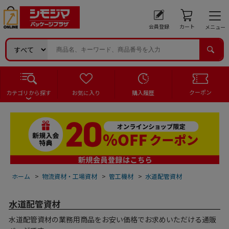
会員登録
カート
メニュー
クーポン
カテゴリから探す
お気に入り
購入履歴
ホーム
>
物流資材・工場資材
>
管工機材
>
水道配管資材
水道配管資材
水道配管資材の業務用商品をお安い価格でお求めいただける通販