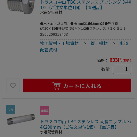
トラスコ中山 TBC ステンレス ブッシング 3/4X
1/2（ご注文単位1個）【直送品】
水道配管資材
●水・油・ガス用。●H(mm)21●L(mm)28●呼び径
(A)20×15●呼び径(B)3/4×1/2●ステンレス（ＳＣＳ１３
Ａ）
2500200318403
物流資材・工場資材
>
管工機材
>
水道
配管資材
633
円
価格：
(税込)
数量
カートに入れる
25
トラスコ中山 TBC ステンレス 両長ニップル 3/
4X200mm（ご注文単位1個）【直送品】
水道配管資材