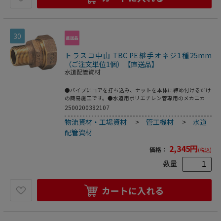
30
トラスコ中山 TBC PE継手オネジ1種25mm
（ご注文単位1個）【直送品】
水道配管資材
●パイプにコアを打ち込み、ナットを本体に締め付けるだけ
の簡易施工です。●水道用ポリエチレン管専用のメカニカル
継手。●2層管用。●品名：“ＳＰジョイント”(オネジ)●呼
2500200382107
び径(mm)：25●D：R1●L(mm)：48.0●日本水道協会
物流資材・工場資材
>
管工機材
>
水道
JWWA B116規格品●青銅鋳物
配管資材
2,345
円
価格：
(税込)
数量
カートに入れる