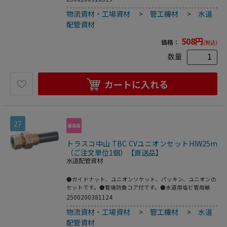
物流資材・工場資材
>
管工機材
>
水道
配管資材
508
円
価格：
(税込)
数量
カートに入れる
27
トラスコ中山 TBC CVユニオンセットHIW25m
（ご注文単位1個）【直送品】
水道配管資材
●ガイドナット、ユニオンソケット、パッキン、ユニオンの
セットです。●管端防食コア付です。●水道用塩ビ管用継
手。●品名：“塩ビ管用継手”(ガイド付メネジ)●呼び径
2500200381124
(mm)：25●D：Rc1●L(mm)：149●日本水道協会認証登録
物流資材・工場資材
>
管工機材
>
水道
品●青銅鋳物●塩ビ管
配管資材