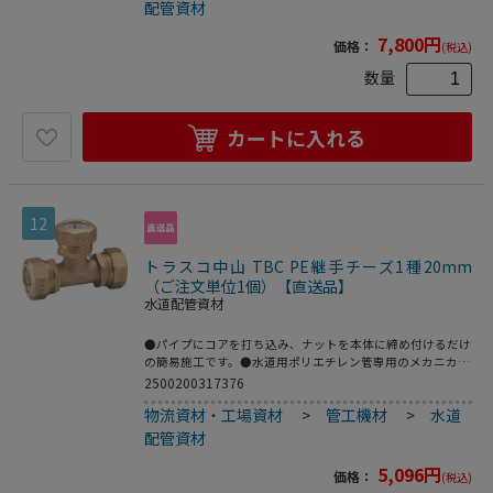
配管資材
7,800
円
価格：
(税込)
数量
カートに入れる
12
トラスコ中山 TBC PE継手チーズ1種20mm
（ご注文単位1個）【直送品】
水道配管資材
●パイプにコアを打ち込み、ナットを本体に締め付けるだけ
の簡易施工です。●水道用ポリエチレン管専用のメカニカル
継手。●2層管用。●品名：“ＳＰジョイント”(チーズ)●呼
2500200317376
び径(mm)：20●L(mm)：86●A2(mm)：43.0●日本水道協会
物流資材・工場資材
>
管工機材
>
水道
JWWA B116規格品●青銅鋳物
配管資材
5,096
円
価格：
(税込)