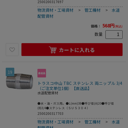
2500200317697
物流資材・工場資材
>
管工機材
>
水道
配管資材
568
円
価格：
(税込)
数量
カートに入れる
19
トラスコ中山 TBC ステンレス 両ニップル 3/4
（ご注文単位1個）【直送品】
水道配管資材
●水・油・ガス用。●L(mm)38●呼び径(A)20●呼び径
(B)3/4●ステンレス（ＳＵＳ３０４）
2500200317703
物流資材・工場資材
>
管工機材
>
水道
配管資材