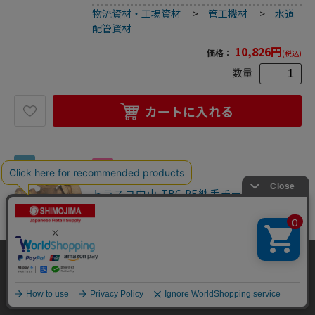
物流資材・工場資材
>
管工機材
>
水道
配管資材
10,826
円
価格：
(税込)
数量
カートに入れる
35
トラスコ中山 TBC PE継手チーズ1種25mm
（ご注文単位1個）【直送品】
水道配管資材
●パイプにコアを打ち込み、ナットを本体に締め付けるだけ
の簡易施工です。●水道用ポリエチレン管専用のメカニカル
当サイトはクッキー（Cookie）を使用しています。Cookieの使用に同意いた
継手。●2層管用。●品名：“ＳＰジョイント”(チーズ)●呼
2500200382176
だける場合は「OK」をクリックしてください。
び径(mm)：25●L(mm)：99●A2(mm)：49.5●日本水道協会
物流資材・工場資材
>
管工機材
>
水道
JWWA B116規格品●青銅鋳物
OK
配管資材