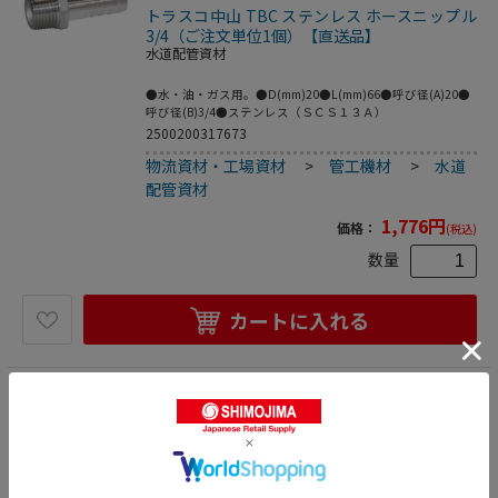
トラスコ中山 TBC ステンレス ホースニップル
3/4（ご注文単位1個）【直送品】
水道配管資材
●水・油・ガス用。●D(mm)20●L(mm)66●呼び径(A)20●
呼び径(B)3/4●ステンレス（ＳＣＳ１３Ａ）
2500200317673
物流資材・工場資材
>
管工機材
>
水道
配管資材
1,776
円
価格：
(税込)
数量
カートに入れる
17
トラスコ中山 TBC ステンレス キャップ 3/4
（ご注文単位1個）【直送品】
水道配管資材