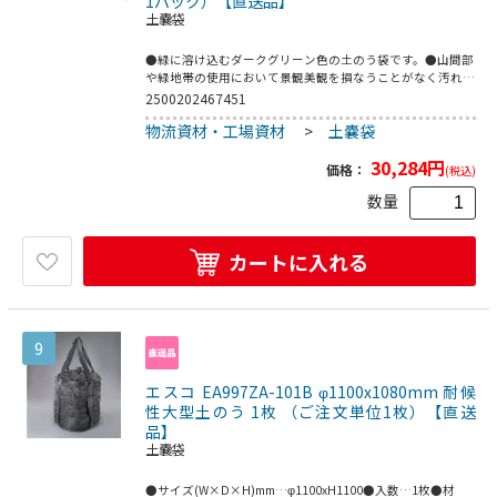
1パック）【直送品】
土嚢袋
●緑に溶け込むダークグリーン色の土のう袋です。●山間部
や緑地帯の使用において景観美観を損なうことがなく汚れな
ども目立ちにくい土のう袋です。●林野、山間部、緑地帯な
2500202467451
どでの工事土塁用として。●縦(mm)：620●横(mm)：480●
物流資材・工場資材
>
土嚢袋
色：ダークグリーン●しぼりロープ付●本体：ポリエチレン
●縫糸：ポリエステル
30,284
円
価格：
(税込)
数量
カートに入れる
9
エスコ EA997ZA-101B φ1100x1080mm 耐候
性大型土のう 1枚 （ご注文単位1枚）【直送
品】
土嚢袋
●サイズ(W×D×H)mm…φ1100xH1100●入数…1枚●材