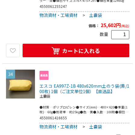
ラー…茶●梱包サイズ:376×475×297●梱包重量12460g
4550061255247
物流資材・工場資材
>
土嚢袋
25,602
円
価格：
(税込)
数量
カートに入れる
34
エスコ EA997Z-1B 480x620mm土のう袋(黄/1
00枚) 1個（ご注文単位1個）【直送品】
土嚢袋
●材質…ポリプロピレン●サイズ(mm)…480×620●重量(1
枚)…60g●耐荷重…約25kg●色…黄●入数…100枚●梱包サ
イズ:260×550×140●梱包重量5240g
4550061416655
物流資材・工場資材
>
土嚢袋