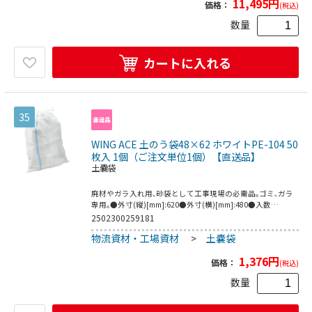
11,495
円
価格：
(税込)
数量
カートに入れる
35
WING ACE 土のう袋48×62 ホワイトPE-104 50
枚入 1個（ご注文単位1個）【直送品】
土嚢袋
廃材やガラ入れ用､砂袋として工事現場の必需品｡ゴミ､ガラ
専用｡●外寸(縦)[mm]:620●外寸(横)[mm]:480●入数
(枚):50●打込:10×10(本/インチ)●用途:ゴミ､ガラ用●材質:
2502300259181
ポリエチレン●色:ホワイト●規格:スーパー土のう※商品の
物流資材・工場資材
>
土嚢袋
特性上､サイズには若干の誤差が生じる場合がございます｡※
紫外線下ではシートなどでカバーしてご使用ください｡●製
1,376
円
造国:中国
価格：
(税込)
数量