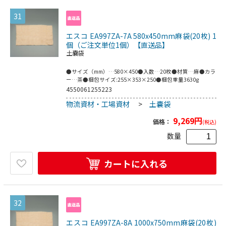
31
エスコ EA997ZA-7A 580x450mm麻袋(20枚) 1
個（ご注文単位1個）【直送品】
土嚢袋
●サイズ（mm）…580×450●入数…20枚●材質…麻●カラ
ー…茶●梱包サイズ:255×353×250●梱包重量3630g
4550061255223
物流資材・工場資材
>
土嚢袋
9,269
円
価格：
(税込)
数量
カートに入れる
32
エスコ EA997ZA-8A 1000x750mm麻袋(20枚)