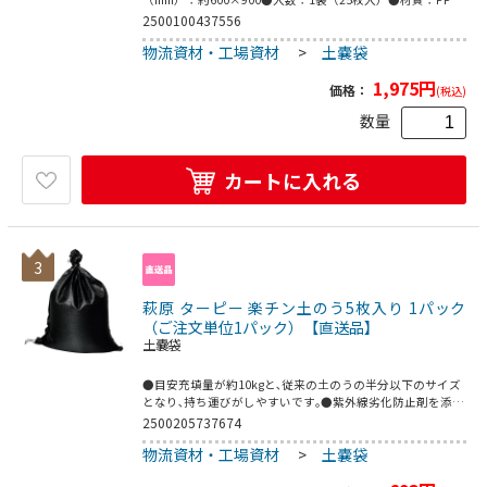
厚口＃80・紐付●こちらの商品は事業者様向け商品です。
2500100437556
物流資材・工場資材
>
土嚢袋
1,975
円
価格：
(税込)
数量
カートに入れる
3
萩原 ターピー 楽チン土のう5枚入り 1パック
（ご注文単位1パック）【直送品】
土嚢袋
●目安充填量が約10kgと､従来の土のうの半分以下のサイズ
となり､持ち運びがしやすいです｡●紫外線劣化防止剤を添加
し､約3年の耐候性を有しています｡●水害対策、土木工事な
2500205737674
どの土塁に。●家庭菜園用の袋に。●縦(mm):300●横
物流資材・工場資材
>
土嚢袋
(mm):450●幅(mm):30●パック入数(枚):5●目安充填量10kg
のお手軽土のう●本体:ポリエチレン●口紐:ポリプロピレン