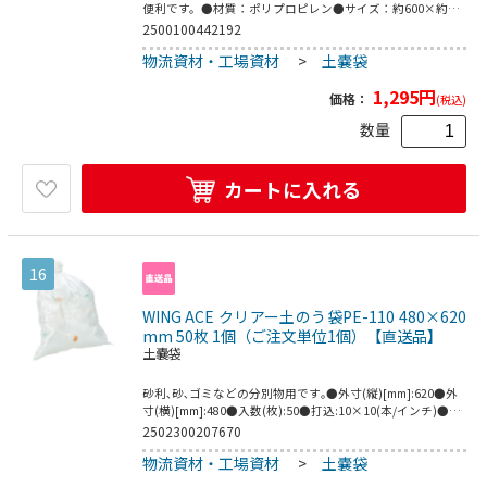
便利です。●材質：ポリプロピレン●サイズ：約600×約
900mm●入数：10枚入●こちらの商品は事業者様向け商品
2500100442192
です。
物流資材・工場資材
>
土嚢袋
1,295
円
価格：
(税込)
数量
カートに入れる
16
WING ACE クリアー土のう袋PE-110 480×620
mm 50枚 1個（ご注文単位1個）【直送品】
土嚢袋
砂利､砂､ゴミなどの分別物用です｡●外寸(縦)[mm]:620●外
寸(横)[mm]:480●入数(枚):50●打込:10×10(本/インチ)●用
途:砂利､砂､ゴミ等分別用●材質:ポリエチレン●色:クリヤー
2502300207670
※商品の特性上､サイズには若干の誤差が生じる場合がござ
物流資材・工場資材
>
土嚢袋
います｡※紫外線下ではシートなどでカバーしてご使用くだ
さい｡●製造国:中国