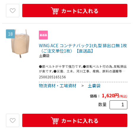
カートに入れる
18
WING ACE コンテナバック1t丸型 排出口無 1枚
（ご注文単位1枚）【直送品】
土嚢袋
●底ベルトが十字で強力です｡●反転ベルト付の為､反転排出
が楽です｡●災害、土木、河川工事、産廃、原料の運搬等。
●縦(mm):1100●横(mm):1100●排出口:なし●最大充填荷重
2500205165156
(kg):1000●内袋:無●コストパフォーマンスに優れ､扱いやす
物流資材・工場資材
>
土嚢袋
い､再生原料混タイプ●ポリプロピレン
1,620
円
価格：
(税込)
数量
カートに入れる