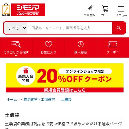
会員登録
カート
メニュー
クーポン
カテゴリから探す
お気に入り
購入履歴
ホーム
>
物流資材・工場資材
>
土嚢袋
土嚢袋
土嚢袋の業務用商品をお安い価格でお求めいただける通販ページ