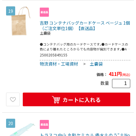
19
吉野 コンテナバッグカードケース ベージュ 1個
（ご注文単位1個）【直送品】
土嚢袋
●コンテナバッグ用のカードケースです｡●カードケースの
色により離れたところからでも内容物が識別できます｡●A5
サイズがぴったりです｡●内容物やロット番号、所有区分な
2500205849155
どの表示。●記号付け等、作業の標準化に。●縦
物流資材・工場資材
>
土嚢袋
(mm):250●横(mm):160●色:ベージュ●本体:ポリプロピレ
ン●PVCフィルム
411
円
価格：
(税込)
数量
カートに入れる
20
トラスコ中山 丸和ケミカル 吸水土のう“土No