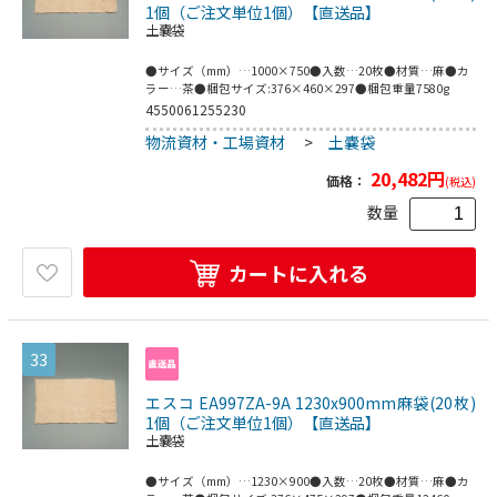
1個（ご注文単位1個）【直送品】
土嚢袋
●サイズ（mm）…1000×750●入数…20枚●材質…麻●カ
ラー…茶●梱包サイズ:376×460×297●梱包重量7580g
4550061255230
物流資材・工場資材
>
土嚢袋
20,482
円
価格：
(税込)
数量
カートに入れる
33
エスコ EA997ZA-9A 1230x900mm麻袋(20枚)
1個（ご注文単位1個）【直送品】
土嚢袋
●サイズ（mm）…1230×900●入数…20枚●材質…麻●カ