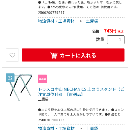
●「土No袋」を使い終わった後、吸水ポリマーを水に戻し
ます。●725の脱水のみ3個使用、その他は1個使用です。●
脱水処理時に発生する水は中性(pH6.4)であり、一般的な塩
2500200779297
化カルシウムと比較し環境への影響を抑えています。●水害
物流資材・工場資材
>
土嚢袋
対策。●家屋などへの浸水防止。●縦(mm)：125●横
(mm)：205●高さ(mm)：15●吸水前本体寸法(mm)縦×横×
743
円
厚さ：ｰ●吸水後寸法(mm)縦×横×厚さ：ｰ●吸水後重量
価格：
(税込)
(kg)：ｰ●幅(mm)：125●奥行(mm)：205●容量：200g入●
数量
無機塩類混合物●海水では使用できません。
カートに入れる
22
トラスコ中山 MECHANICS 土のうスタンド（ご
注文単位1個）【直送品】
土嚢袋
●土のう袋を本体上部の爪に引掛け使用できます。●スタン
ド式で、一人作業でも土入れがしやすいです。●折畳むと厚
さ約5cmとコンパクトで、ちょっとした隙間やスペースに収
2500201508735
納できます。●重さもわずか1kgで、持ち運びが楽です。●
物流資材・工場資材
>
土嚢袋
爪はパイプに2本ずつ計4本ついています。●家庭や町内・自