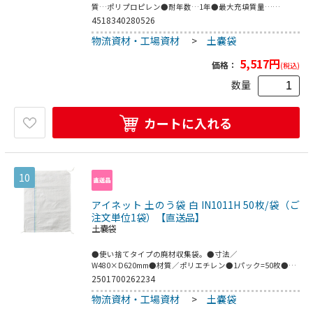
質…ポリプロピレン●耐年数…1年●最大充填質量…
20kN(約2t)●UV加工●一般財団法人土木研究センター｢耐候
4518340280526
性大型土のう積層工法｣設計・施工マニュアル性能証明書取
物流資材・工場資材
>
土嚢袋
得品●紫外線を吸収しにくいブラックバッグ●野外での長期
使用(UV剤配合)が可能
5,517
円
価格：
(税込)
数量
カートに入れる
10
アイネット 土のう袋 白 IN1011H 50枚/袋（ご
注文単位1袋）【直送品】
土嚢袋
●使い捨てタイプの廃材収集袋。●寸法／
W480×D620mm●材質／ポリエチレン●1パック=50枚●ハ
イグレードタイプ土のう袋、50枚入です。
2501700262234
物流資材・工場資材
>
土嚢袋