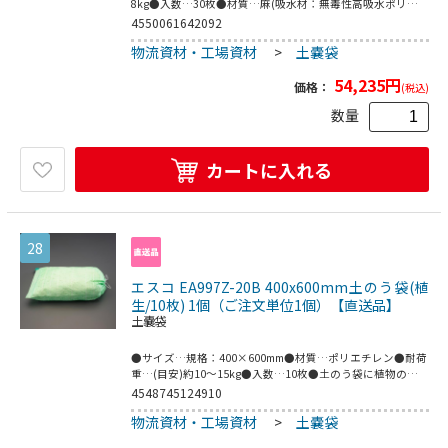
8kg●入数…30枚●材質…麻(吸水材：無毒性高吸水ポリマ
ー)●用途…家屋、店舗、車庫等の浸水防止地下道、地階へ
4550061642092
の流入防止工事現場などへの流入防止●再利用タイプ●吸水
物流資材・工場資材
>
土嚢袋
スピードが早い●2～3回の再利用ができます●積み上げた
時に滑りにくく、強靭です。●水を使用して作る土のうのた
54,235
円
め、土砂の少ない都市部での水害対策に最適●軽くコンパク
価格：
(税込)
トなので緊急時の持ち運びが素早くでき、備蓄にも適してい
数量
ます●紙おむつと同じ素材の無毒性高吸水ポリマーを天然の
麻繊維で包んでいるので安全性が高く、環境にやさしい●梱
包サイズ:470×640×145●梱包重量8320g
カートに入れる
28
エスコ EA997Z-20B 400x600mm土のう袋(植
生/10枚) 1個（ご注文単位1個）【直送品】
土嚢袋
●サイズ…規格：400×600mm●材質…ポリエチレン●耐荷
重…(目安)約10～15kg●入数…10枚●土のう袋に植物の種
子が付着しており、中に土を入れて外に置いておくと芽が生
4548745124910
えてきます。●梱包サイズ:470×410×410●梱包重量900g
物流資材・工場資材
>
土嚢袋