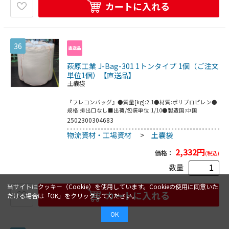
カートに入れる
36
萩原工業 J-Bag-301 1トンタイプ 1個（ご注文
単位1個）【直送品】
土嚢袋
『フレコンバッグ』●質量[kg]:2.1●材質:ポリプロピレン●
規格:排出口なし■出荷/包装単位:1/10●製造国:中国
2502300304683
物流資材・工場資材
>
土嚢袋
2,332
円
価格：
(税込)
数量
当サイトはクッキー（Cookie）を使用しています。Cookieの使用に同意いた
カートに入れる
だける場合は「OK」をクリックしてください。
OK