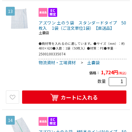
13
アズワン 土のう袋 スタンダードタイプ 50
枚入 1袋（ご注文単位1袋）【直送品】
土嚢袋
●廃材等を入れるのに適しています。●サイズ（mm）：約
480×620●入数：1袋（50枚入）●材質：PE●重量
（kg）：約5.8●厚み（mm）：約0.5●こちらの商品は事業
2500100335074
者様向け商品です。
物流資材・工場資材
>
土嚢袋
1,724
円
価格：
(税込)
数量
カートに入れる
14
アズワン 土のう袋 緑5本ラインUVタイプ 50