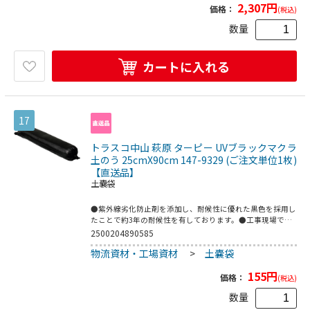
2,307
円
価格：
(税込)
数量
カートに入れる
17
トラスコ中山 萩原 ターピー UVブラックマクラ
土のう 25cmX90cm 147-9329 (ご注文単位1枚)
【直送品】
土嚢袋
●紫外線劣化防止剤を添加し、耐候性に優れた黒色を採用し
たことで約3年の耐候性を有しております。●工事現場での
止水や泥止めに。●養生シートや保安用品の押さえに。●縦
2500204890585
(mm)：900●横(mm)：250●パック入数(枚)：200●しぼり
物流資材・工場資材
>
土嚢袋
ロープ付●本体：ポリエチレン●口紐：ポリプロピレン
155
円
価格：
(税込)
数量