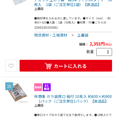
枚入 1袋（ご注文単位1袋）【直送品】
土嚢袋
●廃材等を入れるのに適しています。●サイズ（mm）：約
480×620●入数：1袋（50枚入）●材質：PE●こちらの商
品は事業者様向け商品です。
2500100335081
物流資材・工場資材
>
土嚢袋
2,351
円
価格：
(税込)
数量
カートに入れる
15
林商事 ガラ袋厚口 紐付 10枚入 約600×約900
1パック（ご注文単位1パック）【直送品】
土嚢袋
●厚口タイプのガラ袋で丈夫で長持ちします。●10枚入りで