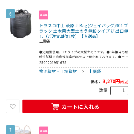
6
トラスコ中山 萩原 J-Bag(ジェイバッグ)301 ブ
ラック 土木用大型土のう無鉛タイプ 排出口無
し（ご注文単位1枚）【直送品】
土嚢袋
●短期型使用、1ｔタイプの大型土のうです。●1年相当の耐
候性試験で強度残存率が80％以上保たれております。●土木
工事、河川工事の改修工事設置。●縦(mm)：1100●横
2500201951678
(mm)：1060●色：ブラック●排出口なし●投入口寸法(外径
物流資材・工場資材
>
土嚢袋
×高さ)：1100×800mm●NETIS登録No.CG-150016-A●ポ
リプロピレン(PP)●投入口：ポリエチレン●縫糸：ポリエス
3,270
円
テル●ベルト：ポリプロピレン
価格：
(税込)
数量
カートに入れる
7