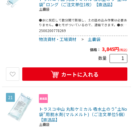
袋” ロング（ご注文単位1枚）【直送品】
土嚢袋
●水に反応して数分間で膨張し、土の詰め込み作業は必要あ
りません。●ヒモがついているので、連結できます。●水害
対策。●家屋などへの浸水防止。●吸水前本体寸法(mm)縦
2500200778269
×横×厚さ：200×2000×10●吸水後寸法(mm)縦×横×厚
物流資材・工場資材
>
土嚢袋
さ：約200×2000×200●吸水後重量(kg)：約80●タイプ：
ロング●吸水時間：約3分(725を除く)●NETIS登録No.HR-
3,845
円
080023-VE(722のみ)●不織布(滑り止め:天然ゴム)●吸水ポ
価格：
(税込)
リマー●海水では使用できません。
数量
カートに入れる
21
トラスコ中山 丸和ケミカル 吸水土のう“土No
袋”用脱水剤(マルメルト)（ご注文単位5個）
【直送品】
土嚢袋