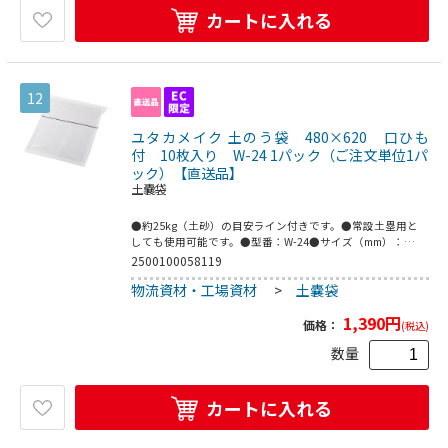
カートに入れる
12
ユタカメイク 土のう袋 480×620 口ひも
付 10枚入り W-24 1パック（ご注文単位1パ
ック）【直送品】
土嚢袋
●約25kg（土砂）の目安ライン付きです。●常設土塁用と
しても使用可能です。●型番：W-24●サイズ（mm）：
480×620●入数：1袋（10枚入）●材質：PE（ポリエチレ
2500100058119
ン）●口ヒモ付き●こちらの商品は事業者様向け商品です。
物流資材・工場資材
>
土嚢袋
1,390
円
価格：
(税込)
数量
カートに入れる