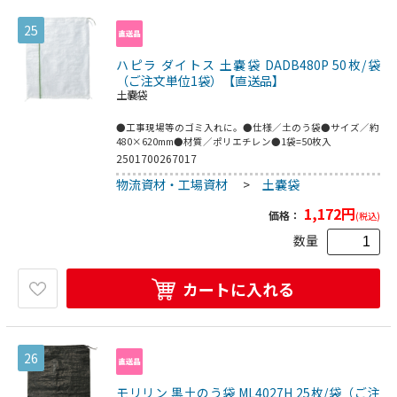
25
ハピラ ダイトス 土嚢袋 DADB480P 50枚/袋
（ご注文単位1袋）【直送品】
土嚢袋
●工事現場等のゴミ入れに。●仕様／土のう袋●サイズ／約
480×620mm●材質／ポリエチレン●1袋=50枚入
2501700267017
物流資材・工場資材
>
土嚢袋
1,172
円
価格：
(税込)
数量
カートに入れる
26
モリリン 黒土のう袋 ML4027H 25枚/袋（ご注