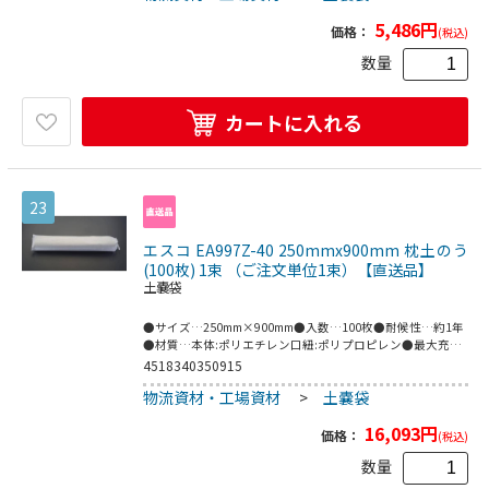
治体での泥上げ作業用に。●災害・緊急時の土のうづくりと
5,486
円
して。●幅(mm)：260●奥行(mm)：245●高さ(mm)：385●
価格：
(税込)
折り畳み時高さ(mm)：460●土のう袋推奨サイズ(mm)：幅
数量
480×高さ620●土のう袋推奨サイズ：幅480×高さ
620mm●スチール(ユニクロメッキ)●本体は安定した地面の
上に設置し、ご使用ください。
カートに入れる
23
エスコ EA997Z-40 250mmx900mm 枕土のう
(100枚) 1束 （ご注文単位1束）【直送品】
土嚢袋
●サイズ…250mm×900mm●入数…100枚●耐候性…約1年
●材質…本体:ポリエチレン口紐:ポリプロピレン●最大充填
質量…20~25kg●道路工事の排水､ゲリラ豪雨対策に｡●積み
4518340350915
上げて水を止めるには不向きです｡
物流資材・工場資材
>
土嚢袋
16,093
円
価格：
(税込)
数量