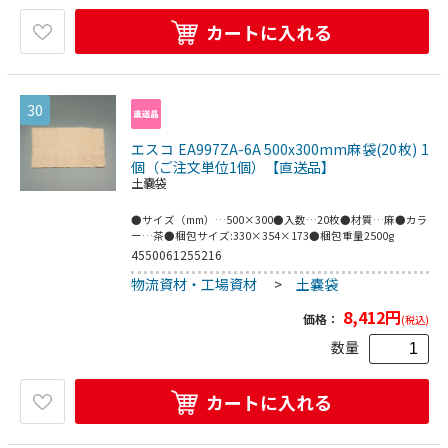
カートに入れる
30
エスコ EA997ZA-6A 500x300mm麻袋(20枚) 1
個（ご注文単位1個）【直送品】
土嚢袋
●サイズ（mm）…500×300●入数…20枚●材質…麻●カラ
ー…茶●梱包サイズ:330×354×173●梱包重量2500g
4550061255216
物流資材・工場資材
>
土嚢袋
8,412
円
価格：
(税込)
数量
カートに入れる