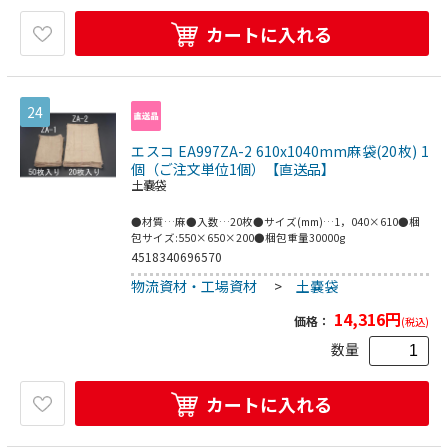
カートに入れる
24
エスコ EA997ZA-2 610x1040mm麻袋(20枚) 1
個（ご注文単位1個）【直送品】
土嚢袋
●材質…麻●入数…20枚●サイズ(mm)…1，040×610●梱
包サイズ:550×650×200●梱包重量30000g
4518340696570
物流資材・工場資材
>
土嚢袋
14,316
円
価格：
(税込)
数量
カートに入れる