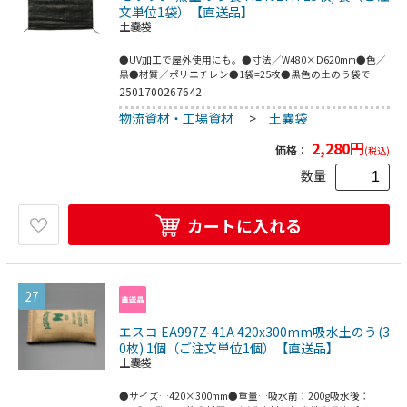
文単位1袋）【直送品】
土嚢袋
●UV加工で屋外使用にも。●寸法／W480×D620mm●色／
黒●材質／ポリエチレン●1袋=25枚●黒色の土のう袋で
す。
2501700267642
物流資材・工場資材
>
土嚢袋
2,280
円
価格：
(税込)
数量
カートに入れる
27
エスコ EA997Z-41A 420x300mm吸水土のう(3
0枚) 1個（ご注文単位1個）【直送品】
土嚢袋
●サイズ…420×300mm●重量…吸水前：200g吸水後：