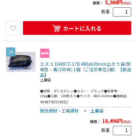
5,368
円
価格：
(税込)
数量
カートに入れる
29
エスコ EA997Z-17B 480x620mm土のう袋(耐
候性・黒/100枚) 1個（ご注文単位1個）【直送
品】
土嚢袋
●材質…ポリエチレン●カラー…ブラック●耐荷重…
25kg●入数…100枚入り●サイズ…480×620mm●国産品●
紫外線劣下防止剤添加。●NETIS登録品NETIS登録NO.CG-
4548745554502
120013-VE●耐候性に優れた色である「黒」を採用、約5年
物流資材・工場資材
>
土嚢袋
の高い耐候性を実現。●長期土木工事の土塁設置、河川工事
などの長期工事の土塁、災害用備蓄に。●梱包サイ
18,496
円
ズ:350×500×140●梱包重量6600g
価格：
(税込)
数量