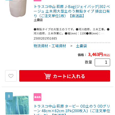
トラスコ中山 萩原 J-Bag(ジェイバッグ)302 ベ
ージュ 土木用大型土のう無鉛タイプ 排出口有
り（ご注文単位1枚）【直送品】
土嚢袋
●無鉛タイプの大型土のうです。●河川改修、土木工事。●
河川改修、土木作業に。●縦(mm)：1100●横(mm)：
1100●幅(mm)：1100●タイプ：排出口付●排出口寸法
2500201951685
(mm)外径×高さ：600×550●色：ベージュ●排出口なし●
物流資材・工場資材
>
土嚢袋
本体：ポリプロピレン●投入口：ポリエチレン●縫糸：ポリ
エステル●ベルト：ポリプロピレン
3,463
円
価格：
(税込)
数量
カートに入れる
8
トラスコ中山 萩原 ターピー OD土のう ODグリ
ーン 48cm×62cm 1Pk(200枚入)（ご注文単位