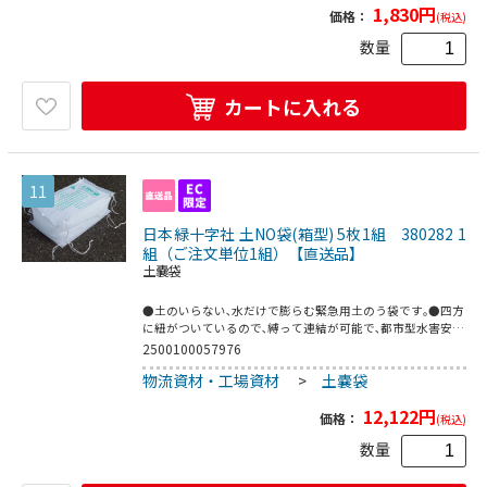
1,830
円
価格：
(税込)
数量
カートに入れる
11
日本緑十字社 土NO袋(箱型) 5枚1組 380282 1
組（ご注文単位1組）【直送品】
土嚢袋
●土のいらない､水だけで膨らむ緊急用土のう袋です｡●四方
に紐がついているので､縛って連結が可能で､都市型水害安全
対策に最適です｡●表面が塗れても滑りにくいため、積み上
2500100057976
げが容易です。●サイズ：約500×300×200mm●材質：
物流資材・工場資材
>
土嚢袋
袋：不織布●滑り止め：天然ゴム●入数：5枚1組●こちら
の商品は事業者様向け商品です。
12,122
円
価格：
(税込)
数量