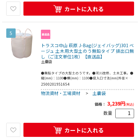
カートに入れる
5
トラスコ中山 萩原 J-Bag(ジェイバッグ)301 ベ
ージュ 土木用大型土のう無鉛タイプ 排出口無
し（ご注文単位1枚）【直送品】
土嚢袋
●無鉛タイプの大型土のうです。●河川改修、土木工事。●
縦(mm)：1100●横(mm)：1100●投入口寸法(mm)外径×高
さ：1100×700●タイプ：排出口なし●色：ベージュ●排出
2500201951654
口なし●本体：ポリプロピレン●投入口：ポリエチレン●縫
物流資材・工場資材
>
土嚢袋
糸：ポリエステル●ベルト：ポリプロピレン
3,239
円
価格：
(税込)
数量
カートに入れる