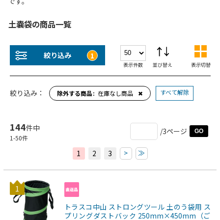
です。
土嚢袋の商品一覧
絞り込み
1
表示件数
並び替え
表示切替
すべて解除
絞り込み：
除外する商品
在庫なし商品
✖
144
件中
/3ページ
GO
1
-
50
件
>
≫
1
2
3
1
トラスコ中山 ストロングツール 土のう袋用 ス
プリングダストバック 250mm×450mm（ご