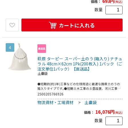
693
円
価格：
(税込)
数量
カートに入れる
4
萩原 ターピー スーパー土のう(箱入り) ナチュ
ラル 48cm×62cm 1Pk(200枚入) 1パック（ご
注文単位1パック）【直送品】
土嚢袋
●短期的(約1年)工事などの仕様用途に最適な国産土のうの
箱入りタイプです｡●短期土木工事の土塁設置、河川工事な
どの短期工事の土塁、災害用備蓄に。●縦(mm):620●横
2500205766926
(mm):480●パック入数(枚):200●箱入りタイプ●本体:ポリ
物流資材・工場資材
>
土嚢袋
エチレン●口紐:ポリプロピレン
16,076
円
価格：
(税込)
数量