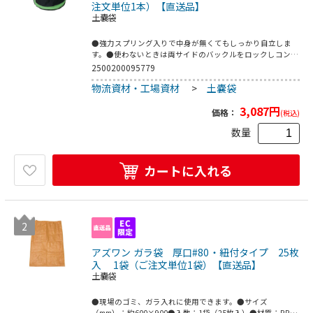
注文単位1本）【直送品】
土嚢袋
●強力スプリング入りで中身が無くてもしっかり自立しま
す。●使わないときは両サイドのバックルをロックしコンパ
クトに●色：黒/緑●径(mm)：250●高さ(mm)：450●タイ
2500200095779
プ：土のう袋用●対荷重18kg●本体：ポリエステル●バン
物流資材・工場資材
>
土嚢袋
ド：ポリプロピレン●スプリンング：ワイヤー鋼鉄線●バッ
クル：ポリプロピレン
3,087
円
価格：
(税込)
数量
カートに入れる
2
アズワン ガラ袋 厚口#80・紐付タイプ 25枚
入 1袋（ご注文単位1袋）【直送品】
土嚢袋
●現場のゴミ、ガラ入れに使用できます。●サイズ
（mm）：約600×900●入数：1袋（25枚入）●材質：PP●