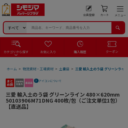
会員登録
カート
メニュー
クーポン
カテゴリから探す
お気に入り
購入履歴
ホーム
>
物流資材・工場資材
>
土嚢袋
>
三愛 輸入土のう袋 グリーンライン 4
アイコンについて
三愛 輸入土のう袋 グリーンライン 480×620mm
50103906M71DNG 400枚/包（ご注文単位1包）
【直送品】