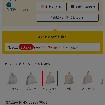
お気に入り
お問い合わせ
在庫数について
在庫以上のご注文について
まとめ買いがお得！
10
1包以上
￥26.96
￥10,783
%OFF
枚単価:
(税込)
(税込)～
カラー：
グリーンラインを選択中
ブルーライン
ブルー枠
グリーンライ
赤枠
スリーライン
ン
4571376670631
商品コード