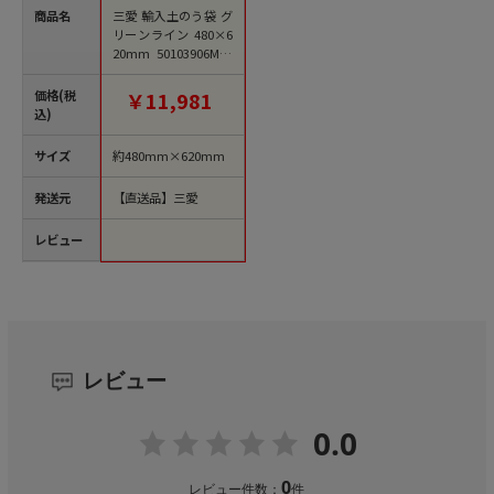
商品名
三愛 輸入土のう袋 グ
リーンライン 480×6
20mm 50103906M71
DNG 400枚/包（ご注
文単位1包）【直送
価格(税
￥11,981
品】
込)
サイズ
約480mm×620mm
発送元
【直送品】三愛
レビュー
レビュー
0.0
0
レビュー件数：
件