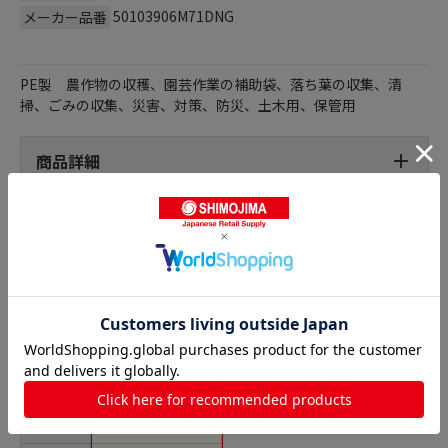
50103906M71DNG
メーカー品番
PE製 農作物の収穫、園芸作業の補助袋、落ち葉の収集、清
掃、ごみの収集、災害、対策、防災、土木用、保管用
商品詳細
土嚢袋の人気商品との比較