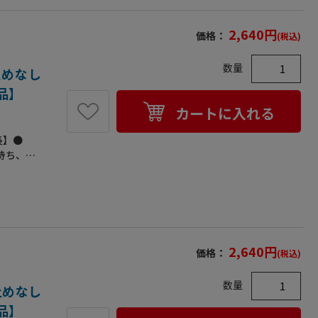
2,640
円
価格：
(税込)
数量
り止めなし
送品】
カートに入れる
長】●
持ち、幅
す。●一
に優れた
。●耐久
裂きに強
くなった
製法によ
2,640
円
価格：
(税込)
業にも疲
RoHS規
数量
14000
り止めなし
。●JIS
送品】