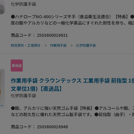
T8116適合品化学薬品による労働災害を防ぐために平成29年1月
化学防護手袋
労働省が指導している「化学防護手袋」を選定する際の手袋性能の
格。 【仕様】●全長(mm）：370●カフ部折り長さ(mm）：160
●ハナローブNO.400シリーズ平手（食品衛生法適合）【特長】
幅(mm）：120●厚さ(mm）：1.0●カラー：緑【用途】●一般
度の酸やアルカリなどの一般化学薬品にすぐれた耐性を持ち、幅
品を使う工場・実験・研究所、バッテリー・電池生産工場・メッ
に使える天然ゴム（ラテックス）製の化学防護用手袋です。●一
防災関係・清掃業者・焼却施設、給食センターなどの大量の食材
商品コード：
2503600016931
品に強い。低・中濃度の酸、アルカリなど一般化学薬品に優れた
る工場、お弁当・お菓子などの加工を行い、製造している現場、
ございますので、幅広い用途に使える安全保護手袋です。●耐久
業者全般、漁港での魚介類の加工作業
物流資材・工場資材
>
作業用手袋
>
化学防護手袋
製法により天然ゴムで1ミリの厚さがあり、摩耗・引き裂きに強
耐久性が高いのが特長です。繰り返し使用しても、硬くなったり
しにくい製品です。●作業性（食品衛生法適合）特殊製法により
じない柔らかさに定評があり、食材を扱う長時間の作業にも疲れ
せず大量の食材を扱う現場に最適となっております。●RoHS規
用。環境と人体に優しい製品なので、グリーン調達、ISO14000
作業用手袋 クラウンテックス 工業用手袋 前指型 1個
慮している企業様に対して安心してご利用いただけます。●JIS T8
文単位1個)【直送品】
合品化学薬品による労働災害を防ぐために平成29年1月より厚生
化学防護手袋
指導している「化学防護手袋」を選定する際の手袋性能のJIS規
様】●全長(mm）：360●カフ部折り長さ(mm）：150●掌部の
●酸、アルカリに強い天然ゴム手袋【特長】●アルコールや酸、
(mm）：110●厚さ(mm）：1.0●カラー：緑【用途】●一般的
などの耐久性に優れた天然ゴム製手袋です。●前指型（曲手）・
を使う工場・実験・研究所、バッテリー・電池生産工場・メッキ
【仕様】●全長(mm）：360●中指長(mm）：80●手のひらまわ
災関係・清掃業者・焼却施設、給食センターなどの大量の食材を
商品コード：
2503600016948
(mm）：240●材質：天然ゴム●色：黒
工場、お弁当・お菓子などの加工を行い、製造している現場、食