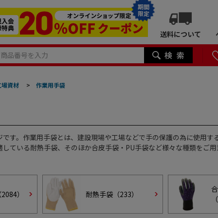
期間
限定
送料について
工場資材
>
作業用手袋
ジです。作業用手袋とは、建設現場や工場などで手の保護の為に使用す
適している耐熱手袋、そのほか合皮手袋・PU手袋など様々な種類をご用
合
（
2084
）
耐熱手袋（
233
）
（