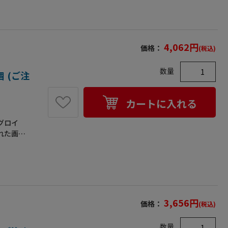
、数量に
長型 男
（mm）：
作業用。●
4,062
円
価格：
(税込)
成分によ
安全性の
数量
 (ご注
カートに入れる
グロイ
れた画期
めて表面
います。
、数量に
Gタイプ
厚さ
有機溶剤
3,656
円
価格：
(税込)
●溶剤の
正および
数量