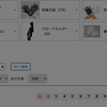
袋
制電手袋（
276
）
防
グローブホルダー
61
）
静
（
60
）
✖
すべて解除
表示件数：
1
2
3
4
5
6
7
8
9