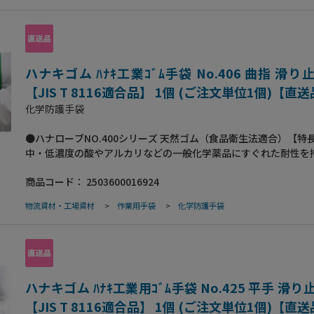
ハナキゴム ﾊﾅｷ工業ｺﾞﾑ手袋 No.406 曲指 滑
【JIS T 8116適合品】 1個 (ご注文単位1個)【直
化学防護手袋
●ハナローブNO.400シリーズ 天然ゴム（食品衛生法適合）【特
中・低濃度の酸やアルカリなどの一般化学薬品にすぐれた耐性を
広い用途に使える天然ゴム（ラテックス）製の化学防護用手袋で
商品コード：
2503600016924
般化学薬品に強い。低・中濃度の酸、アルカリなど一般化学薬品
耐久性がございますので、幅広い用途に使える安全保護手袋です
物流資材・工場資材
>
作業用手袋
>
化学防護手袋
性。独自製法により天然ゴムで1ミリの厚さがあり、摩耗・引き
く、非常に耐久性が高いのが特長です。繰り返し使用しても、硬
り縮んだりしにくい製品です。●作業性（食品衛生法適合）特殊
り厚さを感じない柔らかさに定評があり、食材を扱う長時間の作
れを感じさせず大量の食材を扱う現場に最適となっております。●
制物質不使用。環境と人体に優しい製品なので、グリーン調達、ISO
ハナキゴム ﾊﾅｷ工業用ｺﾞﾑ手袋 No.425 平手 滑
等環境に配慮している企業様に対して安心してご利用いただけます
【JIS T 8116適合品】 1個 (ご注文単位1個)【直