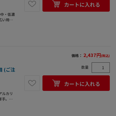
より厚生
カートに入れる
JIS規
●掌部の
●中・低濃
的な化学薬
広い用途
キ工場・
般化学薬
を加工す
耐久性が
食肉解体
性。独自
く、非常に
縮んだり
厚さを感
2,437
円
価格：
(税込)
を感じさ
制物質不使
数量
等環境に配
 (ご注
116適
労働省が
カートに入れる
格。【仕
幅
アルカリ
な化学薬品
厚手。
工場・防
り
加工する
肉解体業