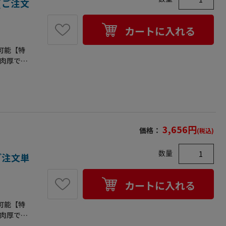
(ご注文
カートに入れる
可能【特
●肉厚でし
使用後の
脱容易
プ●材
0●厚み
入数/1双
ります。
3,656
円
価格：
(税込)
数量
ご注文単
カートに入れる
可能【特
●肉厚でし
使用後の