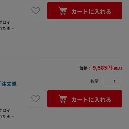
カートに入れる
グロイ
れた画期
めて表面
います。
、数量に
標準タイ
厚さ
有機溶剤
9,585
円
価格：
(税込)
】●溶剤
適正およ
数量
ご注文単
カートに入れる
グロイ
れた画期
めて表面
います。