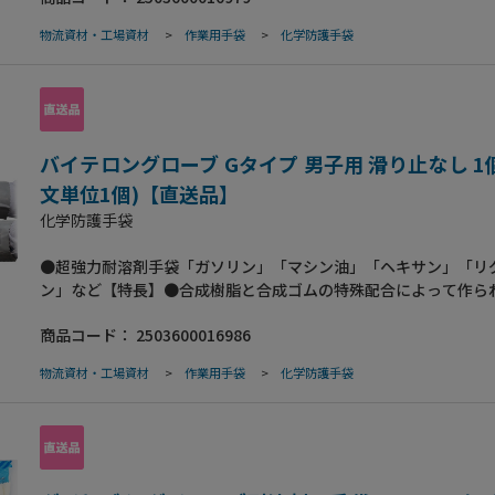
色はシルバーグレー。 なお、特殊用途向けの種々のタイプにも
物流資材・工場資材
>
作業用手袋
>
化学防護手袋
よりご注文に応じますのでご相談ください。【仕様】●タイプ：
子用・滑り止めなし●内面：梨地加工●全長(mm）：550●厚さ
0.5●中指長（mm）：78【用途】●金属洗浄における有機溶剤
塗料、インキ類／接着剤、油脂類の取扱い。【ご注意】●溶剤の
り手袋に影響を及ぼす場合があります。ご使用に際は適正および
ご確認をお願いします。
バイテロングローブ Gタイプ 男子用 滑り止なし 1個
文単位1個)【直送品】
化学防護手袋
●超強力耐溶剤手袋「ガソリン」「マシン油」「ヘキサン」「リ
ン」など【特長】●合成樹脂と合成ゴムの特殊配合によって作ら
的な超強力耐溶剤手袋で、標準タイプには耐溶剤手袋として、初
商品コード：
2503600016986
滑り止め加工がされておりますから、作業性も大幅にアップして
色はシルバーグレー。 なお、特殊用途向けの種々のタイプにも
物流資材・工場資材
>
作業用手袋
>
化学防護手袋
よりご注文に応じますのでご相談ください。【仕様】●タイプ：
男子用・滑り止めなし●内面：メリヤス地●全長(mm）：360●
（mm）：1.0●中指長（mm）：75【用途】●金属洗浄における
作業用。●塗料、インキ類／接着剤、油脂類の取扱い【ご注意】
成分により手袋に影響を及ぼす場合があります。ご使用に際は適