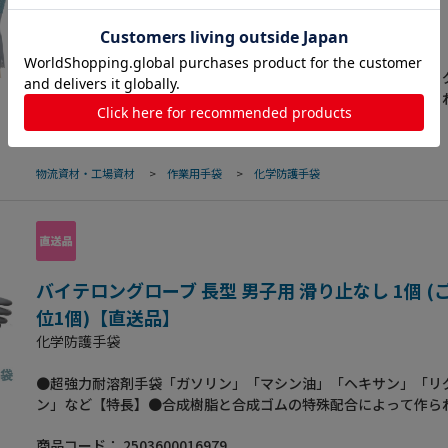
(ご注文単位1個)【直送品】
化学防護手袋
●超強力耐溶剤手袋「ガソリン」「マシン油」「ヘキサン」「リ
ン」など【特長】●合成樹脂と合成ゴムの特殊配合によって作ら
的な超強力耐溶剤手袋で、標準タイプには耐溶剤手袋として、初
商品コード：
2503600016962
滑り止め加工がされておりますから、作業性も大幅にアップして
色はシルバーグレー。 なお、特殊用途向けの種々のタイプにも
物流資材・工場資材
>
作業用手袋
>
化学防護手袋
よりご注文に応じますのでご相談ください。【仕様】●タイプ：
プ女子用・滑り止め付き●内面：梨地加工●全長(mm）：290●
（mm）：0.4●中指長（mm）：74【用途】●金属洗浄における
作業用。●塗料、インキ類／接着剤、油脂類の取扱い。【ご注意
の成分により手袋に影響を及ぼす場合があります。ご使用に際は
び安全性のご確認をお願いします。
バイテロングローブ 長型 男子用 滑り止なし 1個 (
位1個)【直送品】
化学防護手袋
●超強力耐溶剤手袋「ガソリン」「マシン油」「ヘキサン」「リ
ン」など【特長】●合成樹脂と合成ゴムの特殊配合によって作ら
的な超強力耐溶剤手袋で、標準タイプには耐溶剤手袋として、初
商品コード：
2503600016979
滑り止め加工がされておりますから、作業性も大幅にアップして