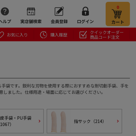
0
ヘルプ
実店舗検索
会員登録
ログイン
カート
クイックオーダー
お気に入り
購入履歴
商品コード注文
る手袋です。鋭利な刃物を使用する際におすすめな耐切創手袋、手を
意しました。仕様用途・場面に応じてお選びください。
皮手袋・PU手袋
指サック（
214
）
1067
）