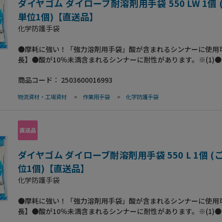
安全性のご確認をお願いします。
ダイヤゴム ダイローブ耐溶剤用手袋 550 LW 1個 
単位1個)【直送品】
化学防護手袋
●摩耗に強い！「強力溶剤用手袋」酸が含まれるシンナーに使用
長】●酸が10％未満含まれるシンナーに耐性があります。※(1)
っかりした構造のため丈夫です。 重作業にも使用できます。●
商品コード：
2503600016993
硬化がなく、繰り返し使えます。●全長33㎝で肘下まで保護、着
【仕様】●色：白●サイズ：Lw※Lサイズの幅広（ワイド）タイ
物流資材・工場資材
>
作業用手袋
>
化学防護手袋
質：ポリウレタン●裏地：綿100％のメリヤス●長さ(mm）：33
(mm)：裏地含 1.1●掌幅（mm）：120●中指長（mm）：85●
※(1) 混合割合が10％未満の塩酸、硫酸、水酸化ナトリウムに限
ダイヤゴム ダイローブ耐溶剤用手袋 550 L 1個 (
位1個)【直送品】
化学防護手袋
●摩耗に強い！「強力溶剤用手袋」酸が含まれるシンナーに使用
長】●酸が10％未満含まれるシンナーに耐性があります。※(1)
っかりした構造のため丈夫です。 重作業にも使用できます。●