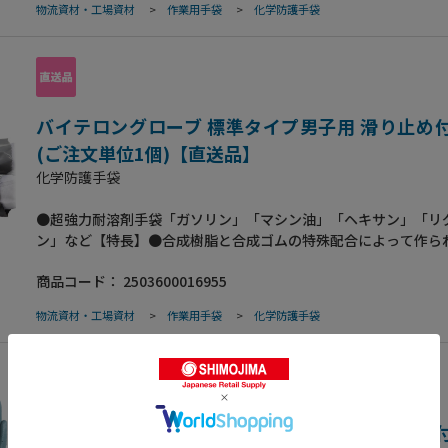
者全般、漁港での魚介類の加工作業
物流資材・工場資材
>
作業用手袋
>
化学防護手袋
バイテロングローブ 標準タイプ男子用 滑り止め付
(ご注文単位1個)【直送品】
化学防護手袋
●超強力耐溶剤手袋「ガソリン」「マシン油」「ヘキサン」「リ
ン」など【特長】●合成樹脂と合成ゴムの特殊配合によって作ら
的な超強力耐溶剤手袋で、標準タイプには耐溶剤手袋として、初
商品コード：
2503600016955
滑り止め加工がされておりますから、作業性も大幅にアップして
色はシルバーグレー。 なお、特殊用途向けの種々のタイプにも
物流資材・工場資材
>
作業用手袋
>
化学防護手袋
よりご注文に応じますのでご相談ください。【仕様】●タイプ：
プ男子用・滑り止め付き●内面：梨地加工●全長(mm）：360●
（mm）：0.5●中指長（mm）：77【用途】●金属洗浄における
作業用。●塗料、インキ類／接着剤、油脂類の取扱い。【ご注意
の成分により手袋に影響を及ぼす場合があります。ご使用に際は
び安全性のご確認をお願いします。
バイテロングローブ 標準タイプ女子用 滑り止め付