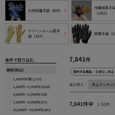
作業用革手
化学防護手袋（
804
）
（
1055
）
クリーンルーム用手
防寒手袋（
1
袋（
197
）
7,841
件
条件で絞り込む
価格(税込)
除外する商品
在庫なし商品
1,000円未満(
2,337
)
並び替え：
1,000円〜3,999円(
4,028
)
4,000円〜6,999円(
708
)
7,000円〜9,999円(
257
)
7,841
件中
1
-
50
件
10,000円〜39,999円(
467
)