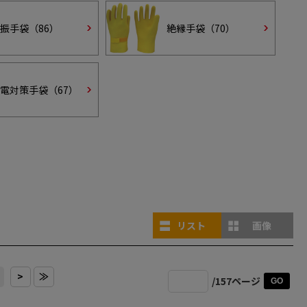
振手袋（
86
）
絶縁手袋（
70
）
電対策手袋（
67
）
リスト
画像
>
≫
/157ページ
GO