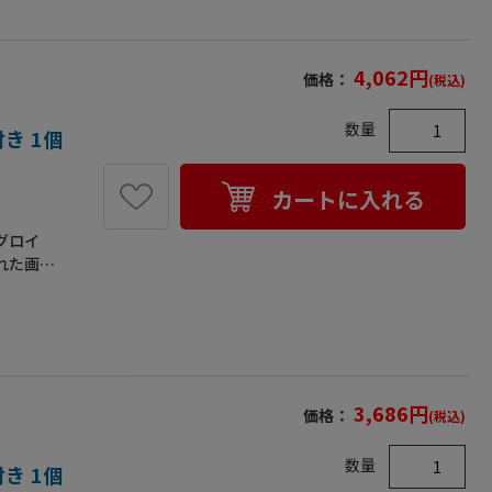
4,062
円
価格：
(税込)
数量
き 1個
カートに入れる
グロイ
れた画期
めて表面
います。
、数量に
標準タイ
厚さ
有機溶剤
3,686
円
価格：
(税込)
】●溶剤
適正およ
数量
き 1個