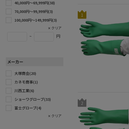
40,000円〜69,999円(
38
)
70,000円〜99,999円(
3
)
1
100,000円〜149,999円(
3
)
~
円
メーカー
大塚商会(
20
)
カネモ商事(
1
)
川西工業(
6
)
ショーワグローブ(
33
)
2
富士グローブ(
4
)