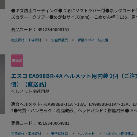
●キズ防止コーティング●つるにソフトラバー付●ネックコード
ズカラー…クリアー●めがねサイズ(mm)…こめかみ幅：135、鼻
(顔の奥行き)：140、つる長(耳までの長さ)：80、レンズサイズ(
商品コード：
4518340008151
45×80●UV99.9%カット●梱包サイズ:100×60×220●梱包重量
物流資材・工場資材
>
安全保護具
>
保護メガネ・防災面
エスコ EA998BR-4A ヘルメット用内装 1個（ご
個）【直送品】
ヘルメット関連用品
適合ヘルメット…EA998BB-11A～13A、EA998BB-21A～23A、EA
2●材質…ハンモック：樹脂成形、ヘッドバンド：樹脂成形●※
は別売です。
商品コード：
4518340064881
物流資材・工場資材
>
安全保護具
>
ヘルメット
>
ヘルメット関連用品