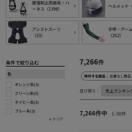
墜落制止用器具・ハ
ヘルメット
ーネス（
1398
）
アシストスーツ
手甲・アー
（
33
）
（
252
）
7,266
件
条件で絞り込む
色
除外する商品
在庫なし商品
オレンジ系(
3
)
並び替え：
グリーン系(
5
)
ネイビー系(
5
)
ブルー系(
3
)
7,266
件中
1
-
50
件