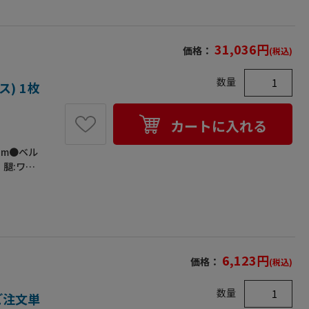
31,036
円
価格：
(税込)
数量
ス) 1枚
カートに入れる
cm●ベル
・腿:ワン
具:アルミ
脂フックハ
ライトを当
札を入れ
易なワンタ
､両側に反
6,123
円
価格：
(税込)
に受ける衝
たモデルで
数量
kgまで対
（ご注文単