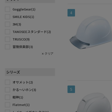
ミドリ安全(
1
)
GoggleGear(
1
)
4
SMILE KIDS(
1
)
3M(
3
)
TANOSEEスタンダード(
2
)
TRUSCO(
9
)
冒険倶楽部(
3
)
シリーズ
オサメット(
2
)
5
かる～いホン(
3
)
軽神(
1
)
Flatmet(
1
)