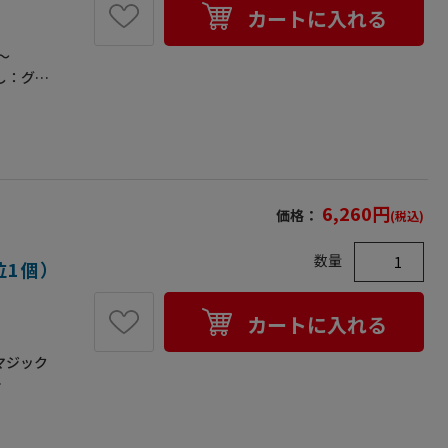
両立！
カートに入れる
ーム入れ
ていま
～
し：グレ
護帽検定
泡スチロ
定を取得
造で雨水
の侵入も
上のブロ
6,260
円
価格：
(税込)
ました。
射日光を
数量
たヘルメ
位1個）
建設業労
。（ネー
カートに入れる
添付して
マジック
×110●梱