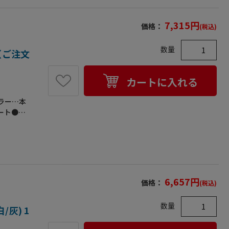
7,315
円
価格：
(税込)
数量
個（ご注文
カートに入れる
カラー…本
ート●厚
●あごひ
メットで
段に通気
能を持つ
リリース
単に内装
6,657
円
価格：
(税込)
●透明ひ
＆ワイド
数量
力を発揮
/灰) 1
ひさしと