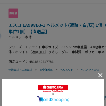
エスコ EA998BJ-1 ヘルメット(遮熱・白/灰) 1
単位1個）【直送品】
ヘルメット本体
シリーズ…エアライト●頭サイズ…53～63cm●重量…430g●
体：ホワイト（遮熱加工）ひさし：グレー●材質…ポリカーボネ
生労働省保護帽検定合格品●飛来・落下物、墜落時保護、電気用
商品コード：
4518340217751
も・耳ひも付●発泡スチロール製の衝撃吸収ライナーがないヘル
墜落時保護用の検定を取得●ヘルメット内部に空間が広がり、格
物流資材・工場資材
>
安全保護具
>
ヘルメット
>
ヘルメット本体
性が向上●発泡スチロール製の衝撃吸収ライナーと同等以上の性
「ブロックライナー」搭載●内装交換がラクラク、新開発「サム
機構」●リリースボタンを押しながら、掛け具を動かすだけで簡
を取り外せます。●「絶縁保護具等の定期自主検査」時にも便利
さし＋溝付きのスタイリッシュなデザイン●透明ひさしはクリア
な視界を確保します。●上向きの作業や天井高の低い作業などに
エスコ EA998BJ-2 ヘルメット(遮熱・通気孔付・白
します。また、紫外線もカットする目に優しい構造です。●透明
個（ご注文単位1個）【直送品】