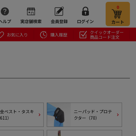
0
ヘルプ
実店舗検索
会員登録
ログイン
カート
クイックオーダー
お気に入り
購入履歴
商品コード注文
全ベスト・タスキ
ニーパッド・プロテ
611
）
クター（
70
）