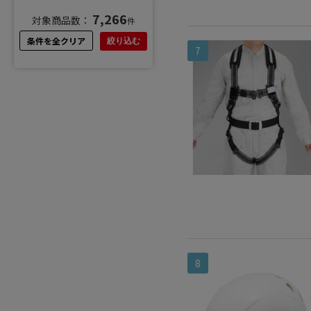
7,266
対象商品数：
件
条件を全クリア
絞り込む
7
8