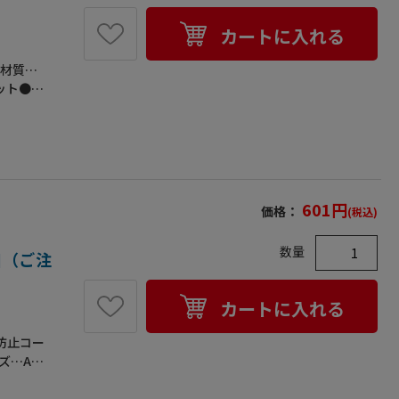
ランヤード)
カートに入れる
●材質…
ット●ひ
ので広い
ッドバン
添付して
601
円
価格：
(税込)
数量
1個（ご注
カートに入れる
防止コー
ズ…A：