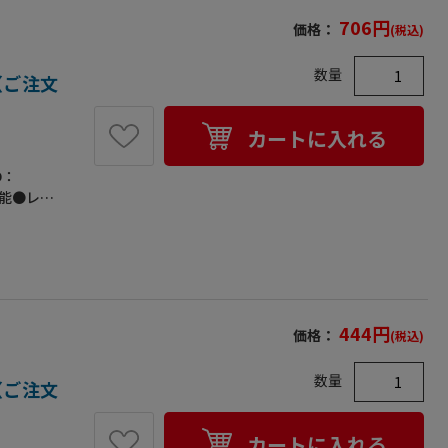
706
円
価格：
(税込)
数量
個（ご注文
カートに入れる
D：
可能●レン
20●梱包
444
円
価格：
(税込)
数量
個（ご注文
カートに入れる