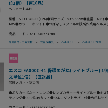
応(体重+装飾品)●収納袋付●EA998PE-11B､-12A､-13(ツイン
位1個）【直送品】
が使用可能です｡
ヘルメット本体
型番…ST#1840-FZ(EPA)●頭サイズ…53～63cm●重量…405g
ABS●カラー…ホワイト●つばなしスタイルの狭所作業用ヘルメ
さしの無いスタイルで、狭い場所などに便利●全周につばがない
商品コード：
4518340273788
視界を確保●二層構造により大きな通気孔面積を実現●高機能ヘ
ドEPA採用で、安定した被り心地●マーク入れの見積り依頼書を
物流資材・工場資材
>
安全保護具
>
ヘルメット
>
ヘルメット本体
います。（2023/10/121157）
エスコ EA800C-41 保護めがね(ライトブルー) 
文単位1個）【直送品】
保護メガネ・防災面
●ポリカーボネートレンズ●レンズカラー…ライトブルー●キズ
ティング●99.9％UVカット●つるにソフトラバー付●めがねサイ
138mm、B：148mm、C：75mm、D：42×78mm●梱包サイ
商品コード：
4518340321397
ズ:75×230×45●梱包重量28g