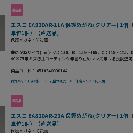
エスコ EA800AR-11A 保護めがね(クリアー) 1
単位1個）【直送品】
保護メガネ・防災面
●めがねサイズ(mm)…A：130、B：155～165、C：115～125、
40×75●キズ防止コーティング●曇り止めレンズ●つる長調整
ズカラー…クリアー●UV99.9%カット●梱包サイズ:100×60×2
商品コード：
4518340008144
重量28g
物流資材・工場資材
>
安全保護具
>
保護メガネ・防災面
エスコ EA800AR-26A 保護めがね(クリアー) 1
単位1個）【直送品】
保護メガネ・防災面