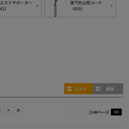
エストサポーター
落下防止用コード
42
）
（
650
）
リスト
画像
>
≫
/146ページ
GO