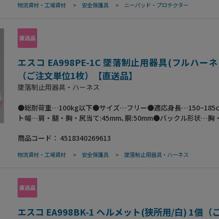
物流資材・工場資材
>
安全保護具
>
ニーパッド・プロテクター
エスコ EA998PE-1C 墜落制止用器具(フルハーネ
（ご注文単位1枚）【直送品】
墜落制止用器具・ハーネス
●総耐荷重…100kg以下●サイズ…フリー●適応身長…150~185
ト幅…肩・腿・胸・尻当て:45mm､胴:50mm●バックル形状…胸
タッチ式●重量…1､450g●材質…ベルト:ポリエステル連結調節
商品コード：
4518340269613
ニウムD環:アルミニウムJIS7075背中プレート:ポリエチレン樹
ンガー:ポリエチレン樹脂背あて肩パッド・腿パッド:EVA樹脂●
物流資材・工場資材
>
安全保護具
>
墜落制止用器具・ハーネス
てると､ハーネスが反射します｡●左右のフックハンガー部分に名
る事ができます｡●背あて肩パット・腿あてパット付●着脱が容
ッチバックル｡逆向きでは挿せない安全設計です｡●ベルトは黒色
射糸を合計4本付けて視認性をアップしています｡●墜落時､お尻
撃荷重を分散する尻当てベルト｡●軽さと動きやすさを兼ね備え
す｡●フルハーネス本体のみ●アルミバックル作業ベルト付●100
エスコ EA998BK-1 ヘルメット(狭所用/白) 1個