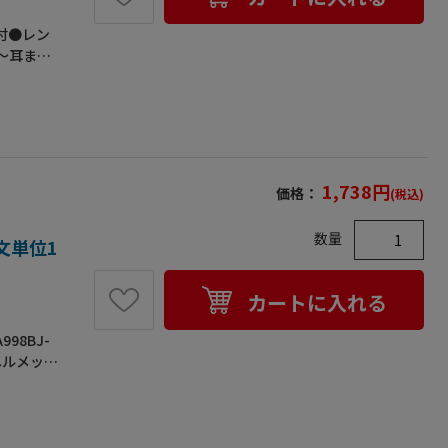
付●レン
～耳まで
縦×横)：
28g
1,738
円
価格：
(税込)
数量
注文単位1
カートに入れる
998BJ-
ヘルメット