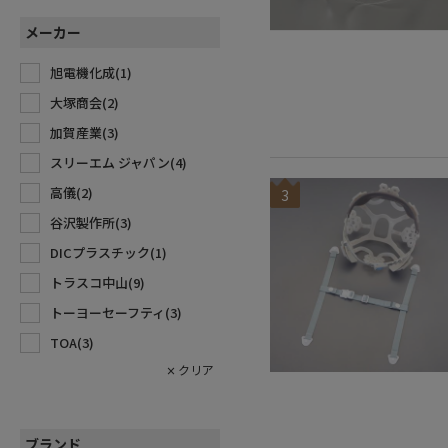
メーカー
旭電機化成(
1
)
大塚商会(
2
)
加賀産業(
3
)
スリーエム ジャパン(
4
)
高儀(
2
)
3
谷沢製作所(
3
)
DICプラスチック(
1
)
トラスコ中山(
9
)
トーヨーセーフティ(
3
)
TOA(
3
)
中林製作所(
3
)
ノボル電機(
4
)
富士手袋工業(
1
)
ブランド