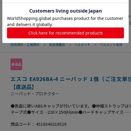
帽体は、独自の技術による強固な一体成形。●涼しさと安全性を
ヘルメット本体
「エアライト」●10個以上の注文でネーム入れができます。（ネ
費用別途必要）●ヘルメットマーク入れの見積り依頼書を添付し
シリーズ…エアライト●商品名…飛翔スペシャル●頭サイズ…53
す。(2023/8/79025)
63cm●重量…435g●カラー…本体：ホワイト（遮熱加工）ひさ
ー●材質…本体：ABSひさし：ポリカーボネート●厚生労働省保
商品コード：
4518340217768
合格品●飛来・落下物、墜落時保護用●あごひも・耳ひも付●発
ール製の衝撃吸収ライナーがないヘルメットで墜落時保護用の検
物流資材・工場資材
>
安全保護具
>
ヘルメット
>
ヘルメット本体
●ヘルメット内部に空間が広がり、さらに通気性が向上●二重構
の浸入を防ぎ、通気孔付で頭部のムレを抑えます。また、突起物
ガードします。●発泡スチロール製の衝撃吸収ライナーと同等以
ックライナーで、ヘルメット内部に空間が広がり通気性が向上し
頭部の熱・湿気も排出するため、蒸れにくくなっています。●直
反射し、ヘルメット内の温度上昇を抑制する「遮熱加工」を施し
エスコ EA926BA-4 ニーパッド 1個（ご注文単
ットです。●エアライト＋遮熱加工で熱中症対策に最適です。●
【直送品】
働災害防止協会推奨品●10個以上の注文でネーム入れができます
ニーパッド・プロテクター
ム入れ費用別途必要）●ヘルメットマーク入れの見積り依頼書を
います。(2023/8/79025)
●表面に硬いABSキャップが付いています。●伸縮ストラップは
テープ式●サイズ…220×250(H)mm●ハードキャップサイズ…
140×110(H)mm●入り数…左右1組入り●梱包サイズ:230×370
商品コード：
4518340218529
包重量215g