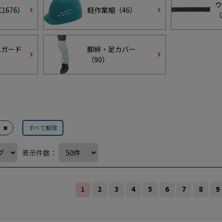
ウ
（
1676
）
軽作業帽（
46
）
（
ムガード
脚絆・足カバー
（
90
）
✖
すべて解除
表示件数：
1
2
3
4
5
6
7
8
9