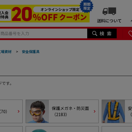
期間
限定
送料について
工場資材
>
安全保護具
ジです。
保護メガネ・防災面
安
（
70
）
（
2183
）
（