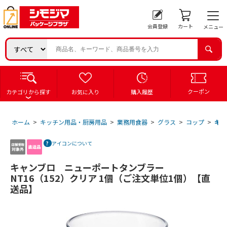
会員登録
カート
メニュー
クーポン
カテゴリから探す
お気に入り
購入履歴
ホーム
>
キッチン用品・厨房用品
>
業務用食器
>
グラス
>
コップ
>
キャ
アイコンについて
キャンブロ ニューポートタンブラー
NT16（152）クリア 1個（ご注文単位1個）【直
送品】