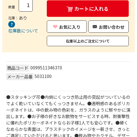
数量
カートに入れる
あり
在庫：
お気に入り
お問い合わせ
在庫数について
在庫以上のご注文について
0099511346370
商品コード
5031100
メーカー品番
●スタッキング可●内側にくっつき防止用の突起がついているの
でよく乾いていなくてもくっつきません。●透明感のあるポリカ
ーボネイトは、中の飲み物の色彩を、ガラスのように鮮やかに演
出します。●お子様の好きなお飲物をサービスする時、耐衝撃性
に優れたポリカーボネイトならお子様1人でも安心です。●硬く
なめらかな表面は、プラスチックのイメージを一新させ、きっと
ご満足していただけると思います。●飲み物やカクテル、デザー