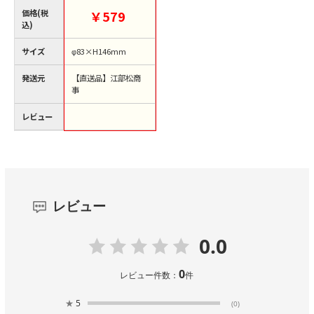
【直送品】
価格(税
￥579
込)
サイズ
φ83×H146mm
発送元
【直送品】江部松商
事
レビュー
レビュー
0.0
0
レビュー件数：
件
★
5
(0)