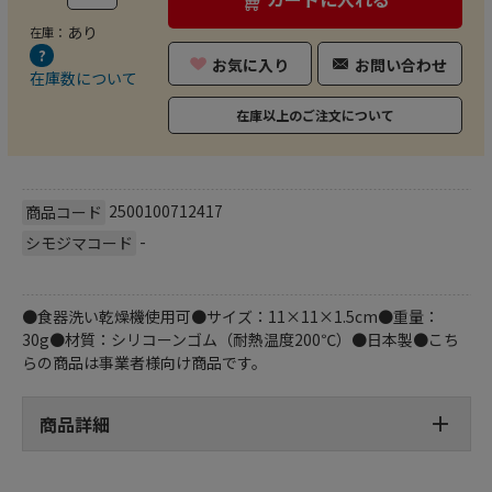
あり
在庫：
お気に入り
お問い合わせ
在庫数について
在庫以上のご注文について
2500100712417
商品コード
-
シモジマコード
●食器洗い乾燥機使用可●サイズ：11×11×1.5cm●重量：
30g●材質：シリコーンゴム（耐熱温度200℃）●日本製●こち
らの商品は事業者様向け商品です。
商品詳細