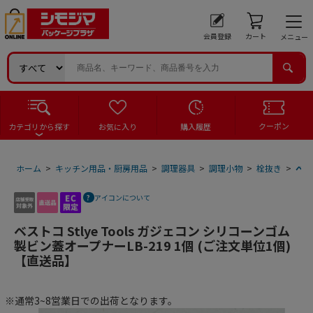
会員登録
カート
メニュー
クーポン
カテゴリから探す
お気に入り
購入履歴
ホーム
>
キッチン用品・厨房用品
>
調理器具
>
調理小物
>
栓抜き
>
ベス
アイコンについて
ベストコ Stlye Tools ガジェコン シリコーンゴム
製ビン蓋オープナーLB-219 1個 (ご注文単位1個)
【直送品】
※通常3~8営業日での出荷となります。