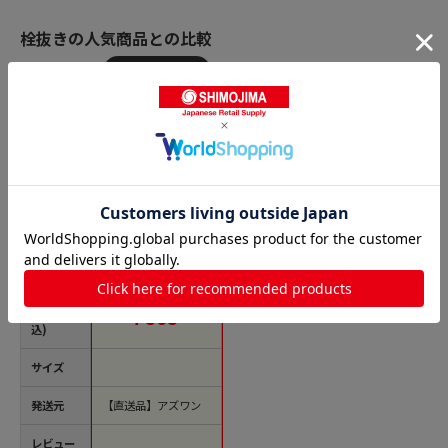
栓抜きの人気商品との比較
商品名
ベストコ Stlye Tools
ガジェコン シリコー
ンゴム製ビン蓋オー
プナーLB-219 1個 (ご
注文単位1個) 【直送
価格(税
￥393
品】
込)
サイズ
発送元
【直送品】アズワン
レビュー