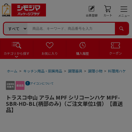
会員登録
カート
メニュー
クーポン
カテゴリから探す
お気に入り
購入履歴
ホーム
>
キッチン用品・厨房用品
>
調理器具
>
調理小物
>
料理用ハケ
>
アイコンについて
トラスコ中山 アラム MPF シリコーンハケ MPF-
SBR-HD-BL(柄部のみ)（ご注文単位1個）【直送
品】