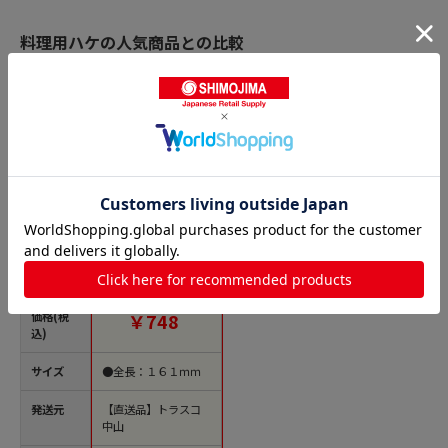
料理用ハケの人気商品との比較
商品名
トラスコ中山 アラム
MPF シリコーンハケ
MPF-SBR-HD-BL(柄部
のみ)（ご注文単位1
個）【直送品】
価格(税
￥748
込)
サイズ
●全長：１６１ｍｍ
発送元
【直送品】トラスコ
中山