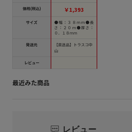
巻）【直送品】
価格(税込)
￥1,393
サイズ
●幅：３８ｍｍ●長
さ：２０ｍ●厚さ：
０．１８ｍｍ
発送元
【直送品】トラスコ中
山
レビュー
最近みた商品
レビュー