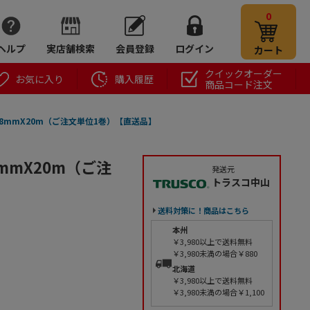
0
ヘルプ
実店舗検索
会員登録
ログイン
カート
クイックオーダー
お気に入り
購入履歴
商品コード注文
 38mmX20m（ご注文単位1巻）【直送品】
8mmX20m（ご注
発送元
トラスコ中山
送料対策に！商品はこちら
本州
￥3,980以上で送料無料
￥3,980未満の場合￥880
北海道
￥3,980以上で送料無料
￥3,980未満の場合￥1,100