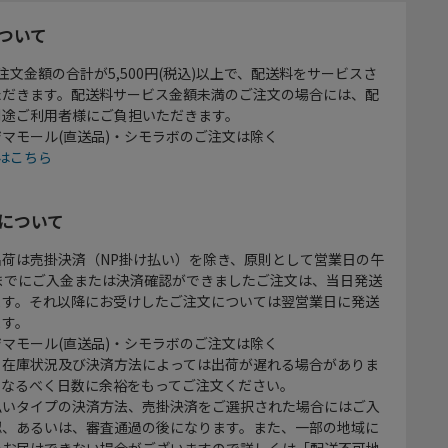
ついて
注文金額の合計が5,500円(税込)以上で、配送料をサービスさ
ただきます。配送料サービス金額未満のご注文の場合には、配
別途ご利用者様にご負担いただきます。
マモール(直送品)・シモラボのご注文は除く
はこちら
について
出荷は売掛決済（NP掛け払い）を除き、原則として営業日の午
時までにご入金または決済確認ができましたご注文は、当日発送
ます。それ以降にお受けしたご注文については翌営業日に発送
ます。
マモール(直送品)・シモラボのご注文は除く
、在庫状況及び決済方法によっては出荷が遅れる場合がありま
、なるべく日数に余裕をもってご注文ください。
払いタイプの決済方法、売掛決済をご選択された場合にはご入
認、あるいは、審査通過の後になります。また、一部の地域に
をお届けできない場合がございますので詳しくは「配送不可地