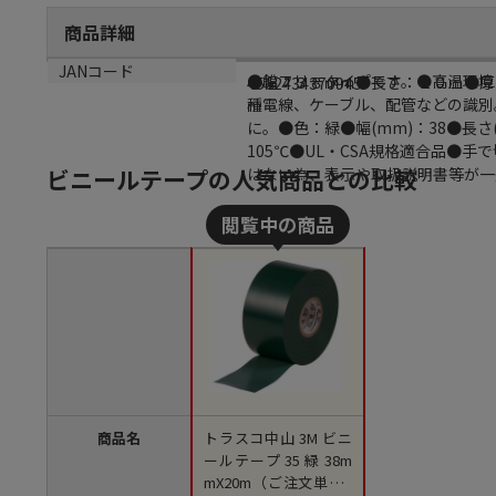
商品詳細
商品説明
サイズ
JANコード
●鉛フリータイプです。●高温環境
●幅：３８ｍｍ●長さ：２０ｍ●厚
4562434370945
種電線、ケーブル、配管などの識別
ｍ
に。●色：緑●幅(mm)：38●長さ(
105℃●UL・CSA規格適合品●
ビニールテープの人気商品との比較
はない為、表示や取扱説明書等が一
商品名
トラスコ中山 3M ビニ
ールテープ 35 緑 38m
mX20m（ご注文単位1