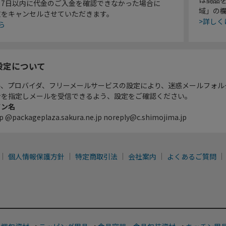
り7日以内に代金のご入金を確認できなかった場合に
域」の
文をキャンセルさせていただきます。
>詳しく
ら
設定について
ル、プロバイダ、フリーメールサービスの設定により、迷惑メールフォル
ンを指定しメールを受信できるよう、設定をご確認ください。
イン名
p @packageplaza.sakura.ne.jp noreply@c.shimojima.jp
個人情報保護方針
特定商取引法
会社案内
よくあるご質問