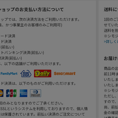
ショップのお支払い方法について
送料に
ョップでは、次の決済方法をご利用いただけます。
1回のご
員、かつ事業主のお客様のみご利用可)
せてい
送料を
カード決済
※シモジ
ード決済
>詳しく
(前払い)
トバンキング決済(前払い)
お届け
決済(前払い)
は、以下の店舗がご利用いただけます。
商品の
前11
いたし
ード決済は、以下のものがご利用いただけます。
いたし
※シモジ
ただし
すので
1回のみとなりますのでご了承ください。
尚、前
SSLというシステムを利用しておりますので、個人情
金の確
報は保護されています。前払い決済のご注文について
は商品