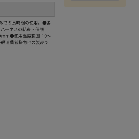
外での長時間の使用。●各
ーハーネスの結束・保護
/10mm●使用温度範囲：0～
、一般消費者様向けの製品で