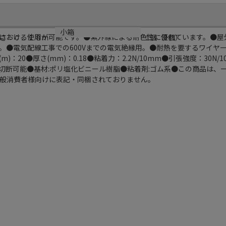
小箱
における使用が可能です。●紫外線による耐色性に優れています。●屋
さ：０．１８ｍ
1個（1個）
。●電気配線工事での600Vまでの電気絶縁用。●耐熱を要するワイヤ
m)：20●厚さ(mm)：0.18●粘着力：2.2N/10mm●引張強度：30N
手で切断可能●基材:ポリ塩化ビニール樹脂●粘着剤:ゴム系●この商品は
般消費者様向けに表記・同梱されておりません。